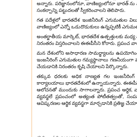
అన్నారు
.
పరిజ్ఞానంలోనూ
,
వాణిజ్యంలోనూ భారత్ ను మళ
సంకల్పాన్ని పట్టుదలతో స్వీకరించాలని తెలిపారు
.
గత పదేళ్లలో భారతదేశ ఇంజినీరింగ్ ఎగుమతుల వి
వాణిజ్యంలో ఎన్నో ఒడుదొడుకులు ఉన్నప్పటికీ ఎగుమతు
అంతర్జాతీయ మార్కెట్
,
భారతదేశ ఉత్పత్తులకు మధ్య వ
నిరంతరం విస్తరించాలని ఈఈపీసీని కోరారు
.
ప్రపంచ వా
మన దేశంలోని అసాధారణ సామర్థ్యాలను ఉపయోగిం
ఇంజనీరింగ్ ఎగుమతుల గమ్యస్థానాలు గణనీయంగా 
చేయడానికి నిరంతరం కృషి చేయాలని పేర్కొన్నారు
.
తక్కువ ధరలకు అధిక నాణ్యత గల ఇంజనీరింగ్
కార్యాలయాలు భారతదేశంలో ఉన్నాయన్నారు
.
ఈఈపీస
ఆలోచనతో ముందుకు సాగాలన్నారు
.
ప్రపంచ ఆర్థిక
,
వ
వ్యవస్థలే ప్రపంచంలో అత్యంత పోటీతత్వంతో
,
సంపన
ఆవిష్కరణల ఆర్థిక వ్యవస్థగా మార్చడానికి ప్రతిజ్ఞ 