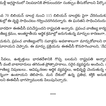
్లీ అగ్రస్థానంలో నిలపడానికి పౌరులందరూ సంకల్పం తీసుకోవాలని పేర్కొన
లువ
70
బిలియన్ డాలర్ల నుంచి
115
బిలియన్ డాలర్లకు పైగా చేరినంద
ల్లో ఈ వృద్ధి సాధించటం గర్వించదగినదన్నారు
.
ఈ ఘనతని సాధించినందుక
ారధిగా ఈఈపీసీ పనిచేస్తుందని రాష్ట్రపతి అన్నారు
.
ప్రపంచ వాణిజ్య కార్
ణిజ్య క్రమం
,
అంతర్జాతీయ ఆర్థిక క్రమాల్లో జరుగుతున్న మార్పుల కారణంగా
చుకుని
,
ప్రపంచ వాణిజ్యంలోని సవాళ్లను అవకాశాలుగా మార్చుకోవాలని రాష
మారాయని చెప్పారు
.
ఈ మార్పు ప్రక్రియను ఈఈపీసీ కొనసాగించాలని
, '
నేష
 సేవలు
,
ఉత్పత్తులు భారతదేశానికి గొప్ప బలమని రాష్ట్రపతి అన్నా
ీ వంటి వాటాదారులు తగినంత ప్రోత్సాహకాలు
,
సరైన వ్యవస్థను అందించి
,
ాణిజ్య నిపుణులు
..
ఆవిష్కరణల ఆర్థిక వ్యవస్థలు
,
అభివృద్ధి చెందుతున్న ఆ
్నంగా ఉంటాయని తెలిపారు
.
మన దేశంలో ఉన్న ప్రతిభ
,
శక్తికి అన
చేయాలని ఈఈపీసీ భాగస్వాములకు పిలుపునిచ్చారు
.
***