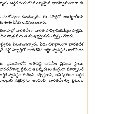
్నారు
.
ఆర్థిక రంగంలో ముఖ్యమైన భాగస్వాములుగా ఈ
ుకు సంతోషంగా ఉందన్నారు
.
ఈ పదేళ్లలో అంతర్జాతీయ
ు ఈఈపీసీని అభినందించారు
.
యకలాపాల్లో భారతదేశం
,
భారత పారిశ్రామికవేత్తల పాత్రను
,
దీని పాత్ర మరింత ముఖ్యమైనదని స్పష్టం చేశారు
.
్ట్రపతి పిలుపునిచ్చారు
.
ఏడు దశాబ్దాలుగా భారతదేశ
న్ ఫస్ట్
'
స్ఫూర్తితో భారతదేశ ఆర్థిక వ్యవస్థను బలోపేతం
రు
.
ప్రపంచంలోని అతిపెద్ద కంపెనీల ప్రపంచ స్థాయి
భారతదేశాన్ని ప్రపంచ ఆవిష్కరణల కేంద్రంగా మార్చాలనే
ర్థిక వ్యవస్థల గురించి చర్చిస్తారని
,
ఆవిష్కరణల ఆర్థిక
ుకూలమైన వ్యవస్థను అందించి
,
భారతదేశాన్ని ప్రముఖ