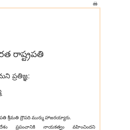
త రాష్ట్రపతి
ని ప్రతిజ్ఞ:
ు
పతి శ్రీమతి ద్రౌపది ముర్ము హాజరయ్యారు
.
దేశం ప్రపంచానికి నాయకత్వం వహించిందని