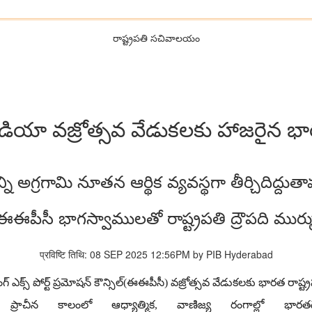
రాష్ట్రప‌తి స‌చివాల‌యం
యా వజ్రోత్సవ వేడుకలకు హాజరైన భార
ి అగ్రగామి నూతన ఆర్థిక వ్యవస్థగా తీర్చిదిద్దుతామ
ఈఈపీసీ భాగస్వాములతో రాష్ట్రపతి ద్రౌపది ముర్మ
प्रविष्टि तिथि: 08 SEP 2025 12:56PM by PIB Hyderabad
్ ఎక్స్ పోర్ట్ ప్రమోషన్ కౌన్సిల్
(
ఈఈపీసీ
)
వజ్రోత్సవ వేడుకలకు భారత రాష్ట్ర
.
ప్రాచీన కాలంలో ఆధ్యాత్మిక
,
వాణిజ్య రంగాల్లో భారత