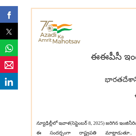
ఈఈపీసీ ఇండి
భారతదేశాన్న
న్యూఢిల్లీలో ఇవాళ
(
సెప్టెంబర్
8, 2025)
జరిగిన ఇంజినీరింగ
ఈ సందర్భంగా రాష్ట్రపతి మాట్లాడుతూ
.