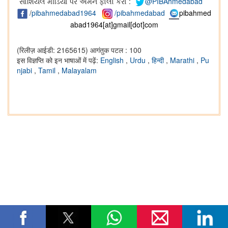
સોશિયલ મીડિયા પર અમને ફોલો કરો :
@PIBAhmedabad
/
pibahmedabad1964
/pibahmedabad
pibahmed
abad1964[at]gmail[dot]com
(रिलीज़ आईडी: 2165615)
आगंतुक पटल : 100
इस विज्ञप्ति को इन भाषाओं में पढ़ें:
English
,
Urdu
,
हिन्दी
,
Marathi
,
Pu
njabi
,
Tamil
,
Malayalam