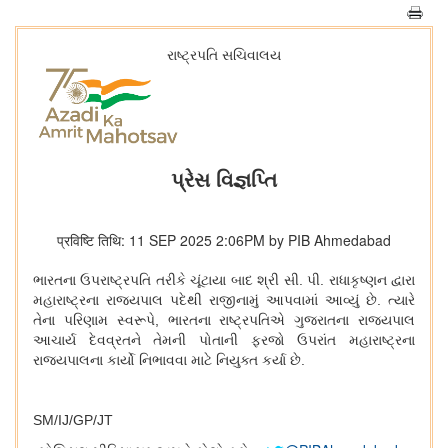
રાષ્ટ્રપતિ સચિવાલય
પ્રેસ વિજ્ઞપ્તિ
प्रविष्टि तिथि: 11 SEP 2025 2:06PM by PIB Ahmedabad
ભારતના ઉપરાષ્ટ્રપતિ તરીકે ચૂંટાયા બાદ શ્રી સી. પી. રાધાકૃષ્ણન દ્વારા
મહારાષ્ટ્રના રાજ્યપાલ પદેથી રાજીનામું આપવામાં આવ્યું છે. ત્યારે
તેના પરિણામ સ્વરૂપે
, ભારતના રાષ્ટ્રપતિએ ગુજરાતના રાજ્યપાલ
આચાર્ય દેવવ્રતને તેમની પોતાની ફરજો ઉપરાંત મહારાષ્ટ્રના
રાજ્યપાલના કાર્યો નિભાવવા માટે નિયુક્ત કર્યા છે.
SM/IJ/GP/JT