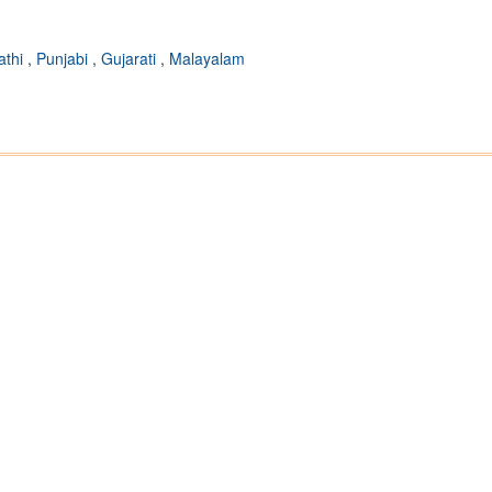
athi
,
Punjabi
,
Gujarati
,
Malayalam