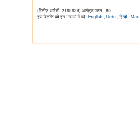
(रिलीज़ आईडी: 2165629)
आगंतुक पटल : 60
इस विज्ञप्ति को इन भाषाओं में पढ़ें:
English
,
Urdu
,
हिन्दी
,
Mar