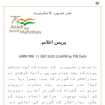
صدر جمہوریہ کا سکریٹریٹ
پریس اعلامیہ
प्रविष्टि तिथि: 11 SEP 2025 2:06PM by PIB Delhi
نائب صدر جمہوریہ کے عہدے کے لیے منتخب
ہونے کے بعد جناب سی پی رادھا کرشنن نے
مہاراشٹر کے گورنر کا عہدہ چھوڑ دیا ہے۔
لہذا صدر جمہوریہ ہند محترمہ دروپدی
مرمو نے گجرات کے گورنر آچاریہ دیوورت
کو اپنے موجودہ فرائض انجام دینے کے
علاوہ مہاراشٹر کے گورنر کی اضافی ذمہ