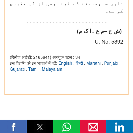
داری سنبھالنے کے لیے بھی ان کی تقرری
کی ہے۔
۔۔۔۔۔۔۔۔۔۔۔۔۔۔۔۔۔۔۔۔۔۔۔۔۔
(ش ح –م ع ۔ا ک م)
U. No. 5892
(रिलीज़ आईडी: 2165641)
आगंतुक पटल : 34
इस विज्ञप्ति को इन भाषाओं में पढ़ें:
English
,
हिन्दी
,
Marathi
,
Punjabi
,
Gujarati
,
Tamil
,
Malayalam