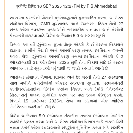
प्रविष्टि तिथि: 16 SEP 2025 12:27PM by PIB Ahmedabad
સ્વચ્છતા પ્રત્યેની પોતાની પ્રતિબદ્ધતાને પુનરાવર્તિત કરતા
, આરોગ્ય
સંશોધન વિભાગ, ICMR મુખ્યાલય અને દેશભરમાં સ્થિત તેની 27
સંસ્થાઓમાં સ્વચ્છતા પ્રથાઓને સંસ્થાકીય બનાવવા અને કેસોની
પેન્ડન્સી ઘટાડવા માટે વિશેષ અભિયાન 5.0 અમલમાં મૂકશે.
વિભાગ આ વર્ષે ઝુંબેશના મુખ્ય ક્ષેત્ર એટલે કે ઈ-વેસ્ટના નિકાલને
ધ્યાનમાં રાખીને તૈયારી અને અમલીકરણ તબક્કા દરમિયાન જરૂરી
પગલાં લેશે. ઝુંબેશના અમલીકરણ તબક્કા દરમિયાન
, એટલે કે 2
ઓક્ટોબરથી 31 ઓક્ટોબર, 2025 સુધી તેના નિકાલ માટે ઈ-વેસ્ટને
ઓળખવા માટે સૂચનાઓ પહેલાથી જ જારી કરવામાં આવી છે.
આરોગ્ય સંશોધન વિભાગ
, ICMR અને દેશભરની તેની 27 સંસ્થાઓ
સાથે મળીને કચેરીઓમાં એકંદર સ્વચ્છતા સુધારવા, પ્રધાનમંત્રી
કાર્યાલય/સાંસદોના પેન્ડિંગ કેસોના નિકાલ અને રેકોર્ડ મેનેજમેન્ટ
સિસ્ટમ્સનું પાલન સુનિશ્ચિત કરવા પર પણ ધ્યાન કેન્દ્રિત કરશે.
વિભાગે 15 સપ્ટેમ્બર 2025ના રોજ આ સંદર્ભમાં એક ઓફિસ
મેમોરેન્ડમ જારી કરી દીધું છે.
વિશેષ અભિયાન
5.0 દરમિયાન તૈયારીના તબક્કા દરમિયાન નિર્ધારિત
લક્ષ્યોને પ્રાપ્ત કરવા અને આરોગ્ય સંશોધન વિભાગ સાથે સંકળાયેલી
તમામ કચેરીઓમાં સ્વચ્છતાની સંપૂર્ણતા સુનિશ્ચિત કરવા માટે સમર્પિત