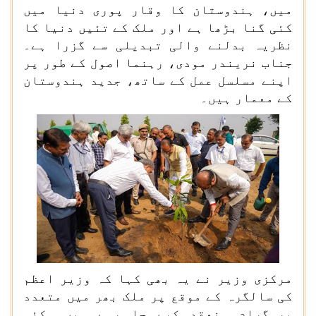
میں، ہندوستان کا وقار پوری دنیا میں
کئی گنا بڑھا ہے اور ملک کے تئیں دنیا کا
نظریہ بدلنے والی تبدیلی سے گزرا ہے۔
جناب نریندر مودی، رہنما اصول کے طور پر
اپنے مسلسل عمل کے ساتھ، جدید ہندوستان
کے معمار ہیں۔
مرکزی وزیر نے یہ بھی کہا کہ وزیر اعظم
کی سالگرہ کے موقع پر ملک بھر میں متعدد
پروگرام منعقد کیے جا رہے ہیں۔ کئی