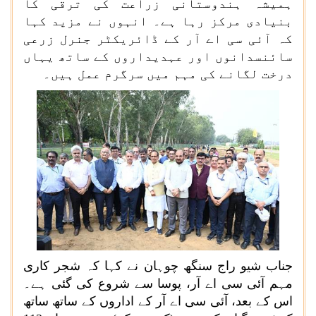
ہمیشہ ہندوستانی زراعت کی ترقی کا
بنیادی مرکز رہا ہے۔ انہوں نے مزید کہا
کہ آئی سی اے آر کے ڈائریکٹر جنرل زرعی
سائنسدانوں اور عہدیداروں کے ساتھ یہاں
درخت لگانے کی مہم میں سرگرم عمل ہیں۔
جناب شیو راج سنگھ چوہان نے کہا کہ شجر کاری
مہم آئی سی اے آر، پوسا سے شروع کی گئی ہے۔
اس کے بعد، آئی سی اے آر کے اداروں کے ساتھ ساتھ