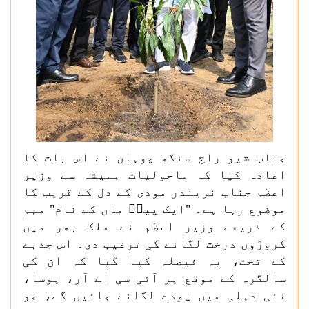
جناب شیو راج سنگھ چوہان نے اس بات کا
اعادہ کیا کہ ماحولیات ہمیشہ سے وزیر
اعظم جناب نریندر مودی کے دل کے قریب کا
موضوع رہا ہے۔ "ایک پیڑؑ ماں کے نام" مہم
کے ذریعے وزیر اعظم نے ملک بھر میں
کروڑوں درخت لگانے کی ترغیب دی۔ اس جذبے
کے تحت، یہ فیصلہ کیا گیا کہ ان کی
سالگرہ کے موقع پر آئی سی اے آر، پوسا،
نئی دہلی میں پودے لگائے جائیں گے، جو