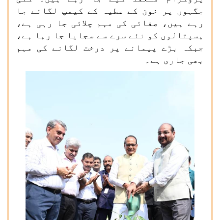
جگہوں پر خون کے عطیہ کے کیمپ لگائے جا
رہے ہیں، صفائی کی مہم چلائی جا رہی ہے،
ہسپتالوں کو نئے سرے سے سجایا جا رہا ہے،
جبکہ بڑے پیمانے پر درخت لگانے کی مہم
بھی جاری ہے۔