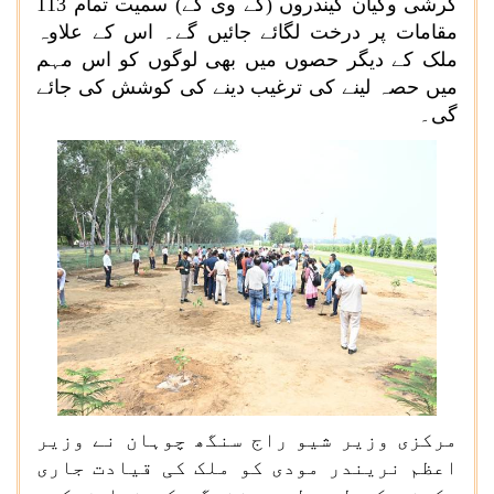
کرشی وگیان کیندروں (کے وی کے) سمیت تمام 113
مقامات پر درخت لگائے جائیں گے۔ اس کے علاوہ
ملک کے دیگر حصوں میں بھی لوگوں کو اس مہم
میں حصہ لینے کی ترغیب دینے کی کوشش کی جائے
گی۔
مرکزی وزیر شیو راج سنگھ چوہان نے وزیر
اعظم نریندر مودی کو ملک کی قیادت جاری