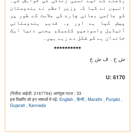
رکھنے کے لیے لمبی زندگی کی خواہش کی۔
انہوں نے کہا کہ وزیر اعظم نے ہندوستان
کو عالمی بھائی چارے کی علامت کے طور پر
پیش کیا ہے اور وہ قدیم ہندوستانی
آئیڈیل واسودھیو کٹمبکم یعنی دنیا ایک
خاندان ہے کو شکل دے رہے ہیں۔
********
**
ش ح۔ ف ش ع
U: 6170
(रिलीज़ आईडी: 2167794)
आगंतुक पटल : 33
इस विज्ञप्ति को इन भाषाओं में पढ़ें:
English
,
हिन्दी
,
Marathi
,
Punjabi
,
Gujarati
,
Kannada