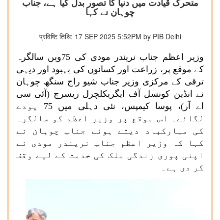
متحرک قیادت میں دنیا کا تصور بدل گیا ہے، جناب
چوہان نے کہا
प्रविष्टि तिथि: 17 SEP 2025 5:52PM by PIB Delhi
وزیر اعظم جناب نریندر مودی کی 75ویں سالگرہ
کے موقع پر، زراعت اور کسانوں کی بہبود اور دیہی
ترقی کے مرکزی وزیر جناب شیو راج سنگھ چوہان
نے انڈین کونسل آف ایگریکلچرل ریسرچ (آئی سی
اے آر)، پوسا کیمپس، نئی دہلی میں 75 پودے
لگائے۔ اس موقع پر وزیر اعظم کو سالگرہ
کی مبارکباد دیتے ہوئے جناب چوہان نے
کہا کہ وزیر اعظم جناب نریندر مودی نے
اپنی پوری زندگی ملک کی خدمت کے لیے وقف
کر دی ہے۔