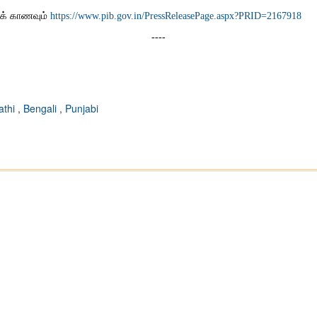
பைக் காணவும்
https://www.pib.gov.in/PressReleasePage.aspx?PRID=2167918
----
athi
,
Bengali
,
Punjabi