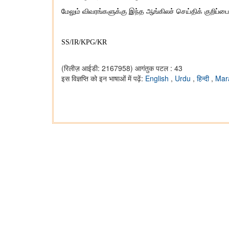
மேலும் விவரங்களுக்கு இந்த ஆங்கிலச் செய்திக் குறிப்
SS/IR/KPG/KR
(रिलीज़ आईडी: 2167958)
आगंतुक पटल : 43
इस विज्ञप्ति को इन भाषाओं में पढ़ें:
English
,
Urdu
,
हिन्दी
,
Mar