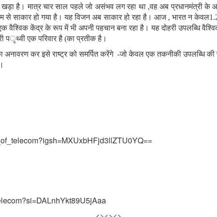
ड़ पर खड़ा है। मात्र चार साल पहले जो असंभव लग रहा था
,
वह अब प्रधानमंत्री के आ
माध्यम से साकार हो गया है। यह विजन अब साकार हो रहा है। आज
,
भारत न केवल
1
क वैश्विक केंद्र के रूप में भी अपनी पहचान बना रहा है। यह दोहरी उपलब्धि वैश्
री प
ृथ्वी एक परिवार है
)
का प्रतीक है।
 का अनावरण कर इसे राष्ट्र को समर्पित करेंगे
-
जो केवल एक तकनीकी उपलब्धि की पूर
ै।
ent_of_telecom?igsh=MXUxbHFjd3llZTU0YQ==
ftelecom?si=DALnhYkt89U5jAaa
<><><>