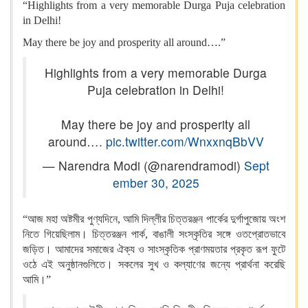
“Highlights from a very memorable Durga Puja celebration
in Delhi!
May there be joy and prosperity all around….”
Highlights from a very memorable Durga
Puja celebration in Delhi!
May there be joy and prosperity all
around….
pic.twitter.com/WnxxnqBbVV
— Narendra Modi (@narendramodi)
Sept
ember 30, 2025
“আজ মহা অষ্টমীর পুণ্যদিনে, আমি দিল্লীর চিত্তরঞ্জন পার্কের দুর্গাপুজোয় অংশ
নিতে গিয়েছিলাম। চিত্তরঞ্জন পার্ক, বাঙালী সংস্কৃতির সঙ্গে ওতপ্রোতভাবে
জড়িত। আমাদের সমাজের ঐক্য ও সাংস্কৃতিক প্রাণময়তার প্রকৃত রূপ ফুটে
ওঠে এই অনুষ্ঠানগুলিতে। সকলের সুখ ও কল্যাণের জন্যে প্রার্থনা করেছি
আমি।”