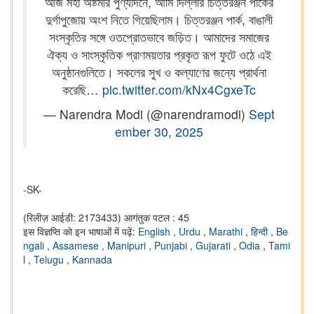
আজ মহা অষ্টমীর পুণ্যদিনে, আমি দিল্লীর চিত্তরঞ্জন পার্কের
দুর্গাপুজোয় অংশ নিতে গিয়েছিলাম। চিত্তরঞ্জন পার্ক, বাঙালী
সংস্কৃতির সঙ্গে ওতপ্রোতভাবে জড়িত। আমাদের সমাজের
ঐক্য ও সাংস্কৃতিক প্রাণময়তার প্রকৃত রূপ ফুটে ওঠে এই
অনুষ্ঠানগুলিতে। সকলের সুখ ও কল্যাণের জন্যে প্রার্থনা
করেছি…
pic.twitter.com/kNx4CgxeTc
— Narendra Modi (@narendramodi)
Sept
ember 30, 2025
-SK-
(रिलीज़ आईडी: 2173433)
आगंतुक पटल : 45
इस विज्ञप्ति को इन भाषाओं में पढ़ें:
English
,
Urdu
,
Marathi
,
हिन्दी
,
Be
ngali
,
Assamese
,
Manipuri
,
Punjabi
,
Gujarati
,
Odia
,
Tami
l
,
Telugu
,
Kannada