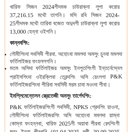
খারিফ সিজন
2024
গীদমক চাউরাক্না লুপা করোর
37,216.15
মথৌ তাগনি। মসি রবি সিজন
2024-
25
গীদমক মথৌ তারিবা বজেত অদুদগী চাউরাক্না লুপা করোর
13,000
হেন্না ওইগনি।
কান্নবশিং:
লৌমীশিংদা সবসিদী পীরবা, অহোংবা মমলদা অমসুং চুনবা মমলদা
ফর্তিলাইজর ফংহল্লগনি।
মতম অসিদা ফর্তিলাইজর অমসুং ইনপুতশিংগী ইন্তর্নেস্নেল
P&K
প্রাইসশিংদা ওইরক্লিবা ত্রেন্দশিং অসি য়েংলগা
ফর্তিলাইজরশিংদা পীরিবা সবসিদী মরম চাবা মওংদা পীবা।
ইমপ্লিমেন্তেসন স্ত্রেতেজী অমসুং তা
র্গেৎশিং:
P&K
ফর্তিলাইজরশিংগী সবসিদী,
NPKS
গ্রেদশিং য়াওনা,
লৌমীশিংদা ফর্তিলাইজরশিং অসি অহোংবা মমলদা য়াম্না
কোম্না ফংহন্নবা, খারিফ
2025
গী অয়াবা পীরবা রেৎশিংগী
মতুং ইন্না পীরগনি (
01.04.2025 দগী 30.09.2025