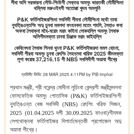
পীবা অসি সরকারনা লৌউ-শিংউগী সেক্তর অমসুং ভারতকী লৌমীশিংদা
থম্লিবা মরুওইবগী অতোপ্পা খুদম অমসুনি
P&K ফর্তিলাইজরশিংদা সবসিদী পীবনা লৌমীশিংনা মথৌ তাবা
ন্যুত্রিএন্তশিং অদু চুনবা মমলদা ফংহনবদা মতেং পাংলি, লৈহাও ফবা
অফবা লৈবাক্না মহৈ-মরোং মরাং কাইনা লোকহল্লি অমসুং লৈবাক
অসিগীদমক্তা চানবা চিঞ্জাক মরাং কাইহল্লি
কেবিনেৎনা লৈবাক শিনবা থুংনা P&K ফর্তিলাইজরদা মমল হোংনা,
সবসিদী পীরবা অমসুং চুনবা রেৎশিং লৈহন্নবা খারিফ 2025 কীদমক্তা
লুপা করোর 37,216.15 গী NBS সবসিদীগী অয়াবা পীখ্রে
प्रविष्टि तिथि: 28 MAR 2025 4:11PM by PIB Imphal
প্রধান মন্ত্রী, শ্রী নরেন্দ্র মোদীনা লুচিংবা কেন্দ্রগী মন্ত্রীমন্দলনা
ফোসফেতিক অমসুং পোতাসিক (
P&K
) ফর্তিলাইজরশিংগী
ন্যুত্রিএন্ত বেজ সবসিদী (
NBS
) রেৎশিং খরিফ সিজন,
2025
(
01.04.2025 দগী 30.09.2025
ফাওবা)গীদমক
লেপথোক্নবা ফর্তিলাইজর দিপার্তমেন্তকী প্রপোজেল অদু
অয়াবা পীখ্রে।