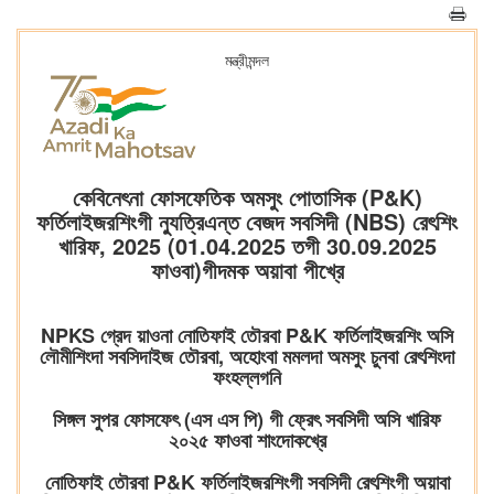
মন্ত্রীমন্দল
কেবিনেৎনা ফোসফেতিক অমসুং পোতাসিক (P&K)
ফর্তিলাইজরশিংগী ন্যুত্রিএন্ত বেজদ সবসিদী (NBS) রেৎশিং
খারিফ, 2025 (01.04.2025 তগী 30.09.2025
ফাওবা)গীদমক অয়াবা পীখ্রে
NPKS গ্রেদ য়াওনা নোতিফাই তৌরবা P&K ফর্তিলাইজরশিং অসি
লৌমীশিংদা সবসিদাইজ তৌরবা, অহোংবা মমলদা অমসুং চুনবা রেৎশিংদা
ফংহল্লগনি
সিঙ্গল সুপর ফোসফেৎ (এস এস পি) গী ফ্রেৎ সবসিদী অসি খারিফ
২০২৫ ফাওবা শাংদোকখ্রে
নোতিফাই তৌরবা P&K ফর্তিলাইজরশিংগী সবসিদী রেৎশিংগী অয়াবা