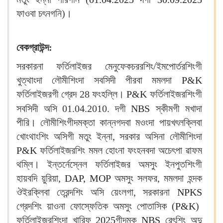
ফাওবা চৎনগনি)।
বেকগ্রাউন্দ:
সরকারনা ফর্তিলাইজর মেনুফেকচররশিং/ইমপোর্তরশিংগী
খুত্থাংদা লৌমীশিংদা সবসিদী পীরবা মমলদা
P&K
ফর্তিলাইজরগী গ্রেদ 28 ফংহল্লি।
P&K
ফর্তিলাইজরশিংগী
সবসিদী অসি 01.04.2010. দগী
NBS
স্কীমগী মখাদা
পীরি। লৌমীশিংগীদমক্তা কান্নগদবা মওংদা পায়খৎলক্লিবা
খোংথাংশিং অসিগী মতুং ইন্না, সরকার অসিনা লৌমীশিংদা
P&K
ফর্তিলাইজরশিং মমল হোংনা ফংহনবদা অচেৎপা ৱাফম
থম্লি। ইন্তর্নেস্নেল ফর্তিলাইজর অমসুং ইনপুতশিংগী
হায়বদি য়ুরিয়া,
DAP, MOP
অমসুং সলফর, মমলদা হন্দক
ঔইরক্লিবা ত্রেন্দশিং অসি য়েংলগা, সরকারনা
NPKS
গ্রেদশিং য়াওনা ফোস্ফেতিক অমসুং পোতাসিক (
P&K
)
ফর্তিলাইজরশিংদা খারিফ
2025
গীদমক
NBS
রেৎশিং অদু