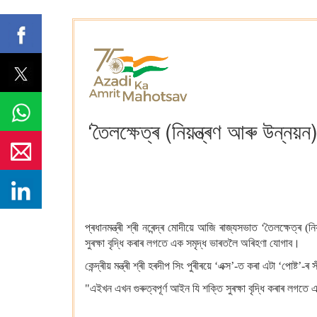
‘তৈলক্ষেত্ৰ (নিয়ন্ত্ৰণ আৰু উন্ন
প্ৰধানমন্ত্ৰী শ্ৰী নৰেন্দ্ৰ মোদীয়ে আজি ৰাজ্যসভাত ‘তৈলক্ষেত
সুৰক্ষা বৃদ্ধি কৰাৰ লগতে এক সমৃদ্ধ ভাৰতলৈ অৰিহণা যোগাব।
কেন্দ্ৰীয় মন্ত্ৰী শ্ৰী হৰদীপ সিং পুৰীৰয়ে ‘এক্স’-ত কৰা এটা ‘পোষ্ট’-ৰ 
"এইখন এখন গুৰুত্বপূৰ্ণ আইন যি শক্তি সুৰক্ষা বৃদ্ধি কৰাৰ লগত