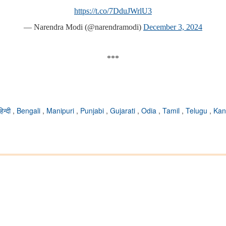
https://t.co/7DduJWrlU3
— Narendra Modi (@narendramodi)
December 3, 2024
***
हिन्दी
,
Bengali
,
Manipuri
,
Punjabi
,
Gujarati
,
Odia
,
Tamil
,
Telugu
,
Ka