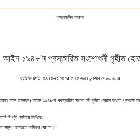
প্ৰধানমন্ত্ৰীৰ কাৰ্যালয়
য়ন) আইন ১৯৪৮’ৰ প্ৰস্তাৱিত সংশোধনী গৃহীত হোৱা 
प्रविष्टि तिथि: 03 DEC 2024 7:12PM by PIB Guwahati
্ৰ (নিয়ন্ত্ৰণ আৰু উন্নয়ন) আইন ১৯৪৮’ৰ প্ৰস্তাৱিত সংশোধনী গৃহীত হোৱাৰ কথাক প্ৰশংসা
সঁহাৰি দি শ্ৰী মোদীয়ে লিখিছে:
ে এক সমৃদ্ধ ভাৰতলৈ অৰিহণা যোগাব।"