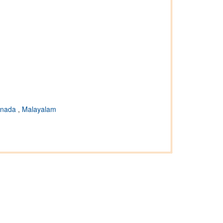
nnada
,
Malayalam