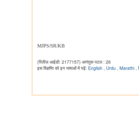
MJPS/SR/KB
(रिलीज़ आईडी: 2177157)
आगंतुक पटल : 26
इस विज्ञप्ति को इन भाषाओं में पढ़ें:
English
,
Urdu
,
Marathi
,