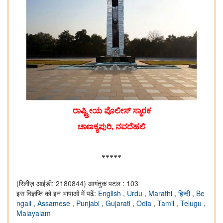
ರಾಷ್ಟ್ರೀಯ ಪೊಲೀಸ್ ಸ್ಮಾರಕ
ಚಾಣಕ್ಯಪುರಿ, ನವದೆಹಲಿ
*****
(रिलीज़ आईडी: 2180844)
आगंतुक पटल : 103
इस विज्ञप्ति को इन भाषाओं में पढ़ें:
English
,
Urdu
,
Marathi
,
हिन्दी
,
Be
ngali
,
Assamese
,
Punjabi
,
Gujarati
,
Odia
,
Tamil
,
Telugu
,
Malayalam