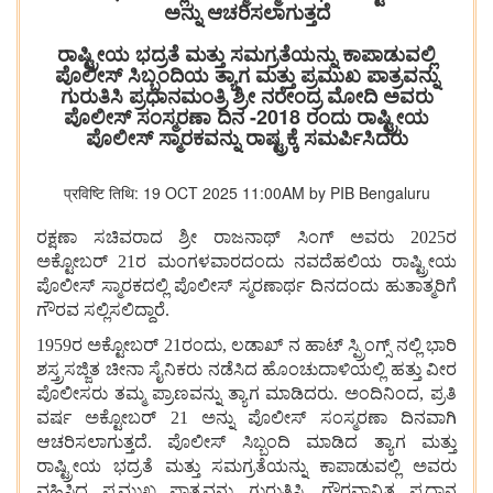
ಅನ್ನು ಆಚರಿಸಲಾಗುತ್ತದೆ
ರಾಷ್ಟ್ರೀಯ ಭದ್ರತೆ ಮತ್ತು ಸಮಗ್ರತೆಯನ್ನು ಕಾಪಾಡುವಲ್ಲಿ
ಪೊಲೀಸ್ ಸಿಬ್ಬಂದಿಯ ತ್ಯಾಗ ಮತ್ತು ಪ್ರಮುಖ ಪಾತ್ರವನ್ನು
ಗುರುತಿಸಿ ಪ್ರಧಾನಮಂತ್ರಿ ಶ್ರೀ ನರೇಂದ್ರ ಮೋದಿ ಅವರು
ಪೊಲೀಸ್ ಸಂಸ್ಮರಣಾ ದಿನ -2018 ರಂದು ರಾಷ್ಟ್ರೀಯ
ಪೊಲೀಸ್ ಸ್ಮಾರಕವನ್ನು ರಾಷ್ಟ್ರಕ್ಕೆ ಸಮರ್ಪಿಸಿದರು
प्रविष्टि तिथि: 19 OCT 2025 11:00AM by PIB Bengaluru
ರಕ್ಷಣಾ ಸಚಿವರಾದ ಶ್ರೀ ರಾಜನಾಥ್ ಸಿಂಗ್ ಅವರು 2025ರ
ಅಕ್ಟೋಬರ್ 21ರ ಮಂಗಳವಾರದಂದು ನವದೆಹಲಿಯ ರಾಷ್ಟ್ರೀಯ
ಪೊಲೀಸ್ ಸ್ಮಾರಕದಲ್ಲಿ ಪೊಲೀಸ್ ಸ್ಮರಣಾರ್ಥ ದಿನದಂದು ಹುತಾತ್ಮರಿಗೆ
ಗೌರವ ಸಲ್ಲಿಸಲಿದ್ದಾರೆ.
1959ರ ಅಕ್ಟೋಬರ್ 21ರಂದು, ಲಡಾಖ್ ನ ಹಾಟ್ ಸ್ಪ್ರಿಂಗ್ಸ್ ನಲ್ಲಿ ಭಾರಿ
ಶಸ್ತ್ರಸಜ್ಜಿತ ಚೀನಾ ಸೈನಿಕರು ನಡೆಸಿದ ಹೊಂಚುದಾಳಿಯಲ್ಲಿ ಹತ್ತು ವೀರ
ಪೊಲೀಸರು ತಮ್ಮ ಪ್ರಾಣವನ್ನು ತ್ಯಾಗ ಮಾಡಿದರು. ಅಂದಿನಿಂದ, ಪ್ರತಿ
ವರ್ಷ ಅಕ್ಟೋಬರ್ 21 ಅನ್ನು ಪೊಲೀಸ್ ಸಂಸ್ಮರಣಾ ದಿನವಾಗಿ
ಆಚರಿಸಲಾಗುತ್ತದೆ. ಪೊಲೀಸ್ ಸಿಬ್ಬಂದಿ ಮಾಡಿದ ತ್ಯಾಗ ಮತ್ತು
ರಾಷ್ಟ್ರೀಯ ಭದ್ರತೆ ಮತ್ತು ಸಮಗ್ರತೆಯನ್ನು ಕಾಪಾಡುವಲ್ಲಿ ಅವರು
ವಹಿಸಿದ ಪ್ರಮುಖ ಪಾತ್ರವನ್ನು ಗುರುತಿಸಿ, ಗೌರವಾನ್ವಿತ ಪ್ರಧಾನ