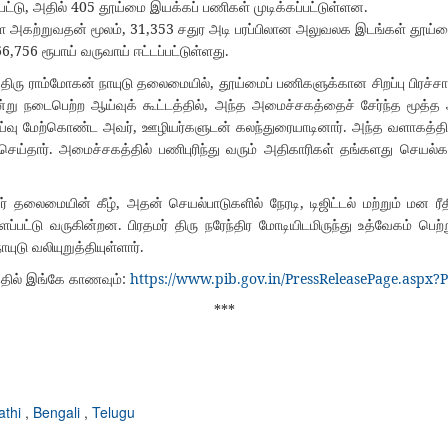
,
405
.
பட்டு
அதில்
தூய்மை
இயக்கப்
பணிகள்
முடிக்கப்பட்டுள்ளன
, 31,353
ை
அகற்றுவதன்
மூலம்
சதுர
அடி
பரப்பிலான
அலுவலக
இடங்கள்
தூய்ம
66,756
.
ரூபாய்
வருவாய்
ஈட்டப்பட்டுள்ளது
,
திரு
ராம்மோகன்
நாயுடு
தலைமையில்
தூய்மைப்
பணிகளுக்கான
சிறப்பு
பிரச்ச
,
்று
நடைபெற்ற
ஆய்வுக்
கூட்டத்தில்
அந்த
அமைச்சகத்தைச்
சேர்ந்த
மூத்த
,
.
்வு
மேற்கொண்ட
அவர்
ஊழியர்களுடன்
கலந்துரையாடினார்
அந்த
வளாகத்தி
.
செய்தார்
அமைச்சகத்தில்
பணிபுரிந்து
வரும்
அதிகாரிகள்
தங்களது
செயல்க
,
,
ர்
தலைமையின்
கீழ்
அதன்
செயல்பாடுகளில்
நேரடி
டிஜிட்டல்
மற்றும்
மன
ர
.
ப்பட்டு
வருகின்றன
பிரதமர்
திரு
நரேந்திர
மோடியிடமிருந்து
உத்வேகம்
பெற்
.
ாயுடு
வலியுறுத்தியுள்ளார்
:
https://www.pib.gov.in/PressReleasePage.aspx
தில்
இங்கே
காணவும்
***
athi
,
Bengali
,
Telugu