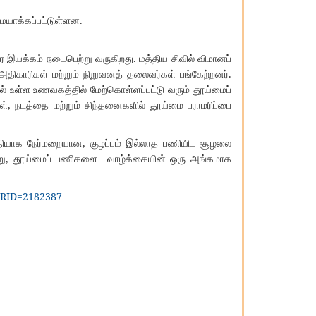
.
ையாக்கப்பட்டுள்ளன
.
ார
இயக்கம்
நடைபெற்று
வருகிறது
மத்திய
சிவில்
விமானப்
.
அதிகாரிகள்
மற்றும்
நிறுவனத்
தலைவர்கள்
பங்கேற்றனர்
ல்
உள்ள
உணவகத்தில்
மேற்கொள்ளப்பட்டு
வரும்
தூய்மைப்
,
ள்
நடத்தை
மற்றும்
சிந்தனைகளில்
தூய்மை
பராமரிப்பை
,
ீதியாக
நேர்மறையான
குழப்பம்
இல்லாத
பணியிட
சூழலை
,
று
தூய்மைப்
பணிகளை
வாழ்க்கையின்
ஒரு
அங்கமாக
?PRID=2182387