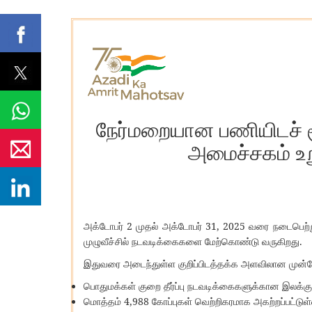
நேர்மறையான பணியிடச் ச
அமைச்சகம் உ
2
31, 2025
அக்டோபர்
முதல்
அக்டோபர்
வரை
நடைபெற்
.
முழுவீச்சில்
நடவடிக்கைகளை
மேற்கொண்டு
வருகிறது
இதுவரை
அடைந்துள்ள
குறிப்பிடத்தக்க
அளவிலான
முன்
பொதுமக்கள்
குறை
தீர்ப்பு
நடவடிக்கைகளுக்கான
இலக்கு
4,988
மொத்தம்
கோப்புகள்
வெற்றிகரமாக
அகற்றப்பட்டு