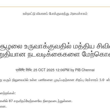
உள்நாட்டு விமானப் போக்குவரத்து அமைச்சகம்
ூழலை உருவாக்குவதில் மத்திய சிவில
றுதியான நடவடிக்கைகளை மேற்கொண
प्रविष्टि तिथि: 25 OCT 2025 12:06PM by PIB Chennai
5.0 -
று
வரும்
நிலுவையில்
உள்ள
பணிகளை
முடிப்பதற்கான
சிறப்பு
பிரச்சாரம்
ன்
:
னேற்றங்கள்
87
b
.
களில்
சதவீதம்
ஏற்கனவே
நிறைவடைந்துள்ளன
.
ள்ளன