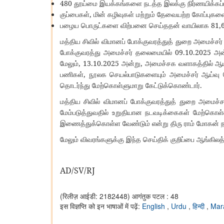
480
தூய்மை
இயக்கங்களை
நடத்த
இலக்கு
நிர்ணயிக்கப்
,
குப்பைகள்
மின்
கழிவுகள்
மற்றும்
தேவையற்ற
கோப்புகள
81,
பழைய
பொருட்களை
விற்பனை
செய்ததன்
வாயிலாக
மத்திய
சிவில்
விமானப்
போக்குவரத்துத்
துறை
அமைச்சர்
09.10.2025
போக்குவரத்து
அமைச்சர்
தலைமையில்
அன
, 13.10.2025
,
மேலும்
அன்று
அமைச்சக
வளாகத்தில்
ஆய
,
பணிகள்
நூலக
செயல்பாடுகளையும்
அமைச்சர்
ஆய்வு
.
தொடர்ந்து
மேற்கொள்ளுமாறு
கேட்டுக்கொண்டார்
மத்திய
சிவில்
விமானப்
போக்குவரத்துத்
துறை
அமைச்ச
மேம்படுத்துவதில்
உறுதியான
நடவடிக்கைகள்
மேற்கொள்ள
இணைத்துக்கொள்ள
வேண்டும்
என்று
திரு
ராம்
மோகன்
ந
மேலும்
விவரங்களுக்கு
இந்த
செய்திக்
குறிப்பை
ஆங்கிலத்
AD/SV/RJ
(रिलीज़ आईडी: 2182448)
आगंतुक पटल : 48
इस विज्ञप्ति को इन भाषाओं में पढ़ें:
English
,
Urdu
,
हिन्दी
,
Mar