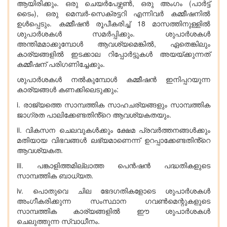
ആയിരിക്കും. ഒരു ചെയർപേഴ്സൺ, ഒരു അംഗം (പാർട്ട്
ടൈം), ഒരു മെമ്പർ-സെക്രട്ടറി എന്നിവർ കമ്മീഷനിൽ
ഉൾപ്പെടും. കമ്മീഷൻ രൂപീകരിച്ച് 18 മാസത്തിനുള്ളിൽ
ശുപാർശകൾ സമർപ്പിക്കും. ശുപാർശകൾ
അന്തിമമാക്കുമ്പോൾ ആവശ്യമെങ്കിൽ, ഏതെങ്കിലും
കാര്യങ്ങളിൽ ഇടക്കാല റിപ്പോർട്ടുകൾ അയയ്ക്കുന്ന​ത്
കമ്മീഷന് പരി​ഗണിച്ചേക്കും.
ശുപാർശകൾ നൽകുമ്പോൾ കമ്മീഷൻ ഇനിപ്പറയുന്ന
കാര്യങ്ങൾ കണക്കിലെടുക്കും:
i. രാജ്യത്തെ സാമ്പത്തിക സാഹചര്യങ്ങളും സാമ്പത്തിക
ജാ​ഗ്രത പാലിക്കേണ്ടതിൻ്റെ ആവശ്യകതയും.
ii. വികസന ചെലവുകൾക്കും ക്ഷേമ പ്രവർത്തനങ്ങൾക്കും
മതിയായ വിഭവങ്ങൾ ലഭ്യമാണെന്ന് ഉറപ്പാക്കേണ്ടതിൻ്റെ
ആവശ്യകത.
iii. പങ്കാളിത്തമില്ലാത്ത പെൻഷൻ പദ്ധതികളുടെ
സാമ്പത്തിക ബാധ്യത.
iv. പൊതുവെ ചില ഭേദഗതികളോടെ ശുപാർശകൾ
അംഗീകരിക്കുന്ന സംസ്ഥാന ഗവൺമെന്റുകളുടെ
സാമ്പത്തിക കാര്യങ്ങളിൽ ഈ ശുപാർശകൾ
ചെലുത്തുന്ന സ്വാധീനം.