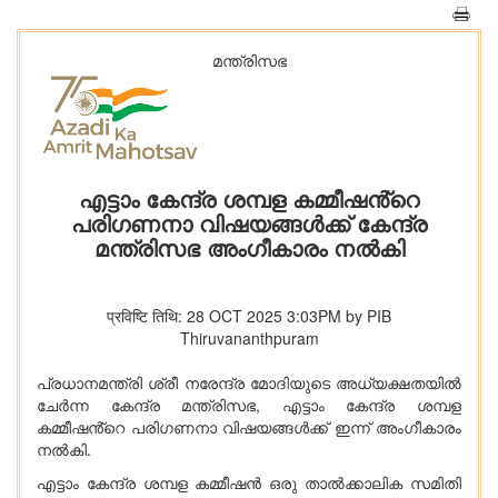
മന്ത്രിസഭ
എട്ടാം കേന്ദ്ര ശമ്പള കമ്മീഷൻ്റെ
പരിഗണനാ വിഷയങ്ങൾക്ക് കേന്ദ്ര
മന്ത്രിസഭ അംഗീകാരം നൽകി
प्रविष्टि तिथि: 28 OCT 2025 3:03PM by PIB
Thiruvananthpuram
പ്രധാനമന്ത്രി ശ്രീ നരേന്ദ്ര മോദിയുടെ അധ്യക്ഷതയിൽ
ചേർന്ന കേന്ദ്ര മന്ത്രിസഭ, എട്ടാം കേന്ദ്ര ശമ്പള
കമ്മീഷൻ്റെ പരിഗണനാ വിഷയങ്ങൾക്ക് ഇന്ന് അംഗീകാരം
നൽകി.
എട്ടാം കേന്ദ്ര ശമ്പള കമ്മീഷൻ ഒരു താൽക്കാലിക സമിതി