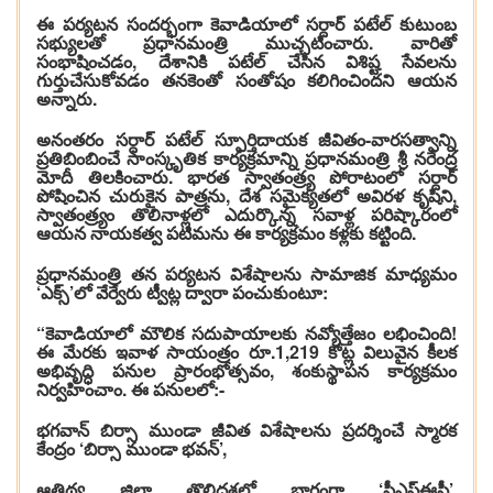
ఈ పర్యటన సందర్భంగా కెవాడియాలో సర్దార్ పటేల్ కుటుంబ
సభ్యులతో ప్రధానమంత్రి ముచ్చటించారు. వారితో
సంభాషించడం, దేశానికి పటేల్ చేసిన విశిష్ట సేవలను
గుర్తుచేసుకోవడం తనకెంతో సంతోషం కలిగించిందని ఆయన
అన్నారు.
అనంతరం సర్దార్ పటేల్ స్ఫూర్తిదాయక జీవితం-వారసత్వాన్ని
ప్రతిబింబించే సాంస్కృతిక కార్యక్రమాన్ని ప్రధానమంత్రి శ్రీ నరేంద్ర
మోదీ తిలకించారు. భారత స్వాతంత్ర్య పోరాటంలో సర్దార్
పోషించిన చురుకైన పాత్రను, దేశ సమైక్యతలో అవిరళ కృషిని,
స్వాతంత్ర్యం తొలినాళ్లలో ఎదుర్కొన్న సవాళ్ల పరిష్కారంలో
ఆయన నాయకత్వ పటిమను ఈ కార్యక్రమం కళ్లకు కట్టింది.
ప్రధానమంత్రి తన పర్యటన విశేషాలను సామాజిక మాధ్యమం
‘ఎక్స్‌’లో వేర్వేరు ట్వీట్ల ద్వారా పంచుకుంటూ:
“కెవాడియాలో మౌలిక సదుపాయాలకు నవ్యోత్తేజం లభించింది!
ఈ మేరకు ఇవాళ సాయంత్రం రూ.1,219 కోట్ల విలువైన కీలక
అభివృద్ధి పనుల ప్రారంభోత్సవం, శంకుస్థాపన కార్యక్రమం
నిర్వహించాం. ఈ పనులలో:-
భగవాన్ బిర్సా ముండా జీవిత విశేషాలను ప్రదర్శించే స్మారక
కేంద్రం ‘బిర్సా ముండా భవన్’,
ఆతిథ్య జిల్లా తొలిదశలో భాగంగా ‘సీఎస్‌ఈసీ’,