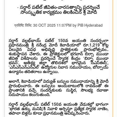
· సర్దార్ పటేల్ జీవితం-వారసత్వాన్ని ప్రదర్శించే
సాంస్కృతిక కార్యక్రమం తిలకించిన శ్రీ మోదీ
प्रविष्टि तिथि: 30 OCT 2025 11:07PM by PIB Hyderabad
సర్దార్ వల్లభ్‌భాయ్‌ పటేల్ 150వ జయంతి సందర్భంగా
ప్రధానమంత్రి శ్రీ నరేంద్ర మోదీ కెవాడియాలో రూ.1,219 కోట్ల
విలువైన వివిధ అభివృద్ధి ప్రాజెక్టులకు ప్రారంభోత్సవం..
శంకుస్థాపన చేశారు. ఈ ప్రాజెక్టులలో భగవాన్ బిర్సా ముండా
జీవిత విశేషాలను ప్రదర్శించే స్మారక కేంద్రం ‘బిర్సా ముండా
భవన్’, ఆతిథ్య జిల్లా తొలిదశలో భాగమైన ‘సీఎస్‌ఈసీ’,
‘ఎస్‌ఎస్‌ఎన్‌ఎన్‌ఎల్‌’ ఉద్యోగుల నివాస సముదాయం, బోన్సాయ్
ఉద్యానం తదితరాలు ఉన్నాయి.
అలాగే, కెవాడియాలో విద్యుత్‌ బస్సుల సముదాయాన్ని శ్రీ మోదీ
ప్రారంభించారు. ఈ బస్సులు అందుబాటులోకి రావడంతో ఈ
ప్రాంతానికి వచ్చే సందర్శకులకు సుస్థిర, సౌలభ్య రవాణా
సదుపాయం కలుగుతుంది.
సర్దార్ వల్లభ్‌భాయ్ పటేల్ 150వ జయంతి వేడుకల్లో భాగంగా
‘భారత ఉక్కు మనిషి’కి నివాళి అర్పిస్తూ ప్రత్యేక స్మారక నాణెం,
తపాలా బిళ్లను కూడా ప్రధానమంత్రి ఆవిష్కరించారు.