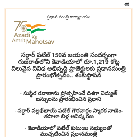
ప్రధాన మంత్రి కార్యాలయం
సర్దార్ పటేల్ 150వ జయంతి సందర్భంగా
గుజరాత్‌లోని కెవాడియాలో రూ.1,219 కోట్ల
విలువైన వివిధ అభివృద్ధి ప్రాజెక్టులకు ప్రధానమంత్రి
ప్రారంభోత్సవం.. శంకుస్థాపన
· సుస్థిర రవాణాను ప్రోత్సహించే దిశగా విద్యుత్
బస్సులను ప్రారంభించిన ప్రధాని
· సర్దార్ వల్లభ్‌భాయ్ పటేల్ గౌరవార్థం స్మారక నాణెం-
తపాలా బిళ్ల ఆవిష్కరణ
· కెవాడియాలో పటేల్ కుటుంబ సభ్యులతో
ముచ్చటించిన ప్రధానమంత్రి