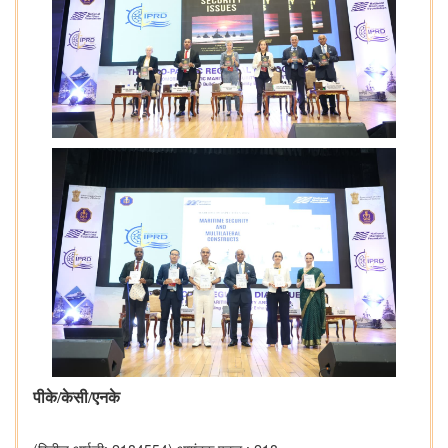
पीके/केसी/एनके