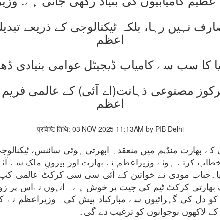
عظیم کامیابیوں کی بنیاد رکھی جاتی ہے: وزی
ف نہیں رہا، بلکہ ٹیکنالوجی کے ذریعے تبدیلی
اعظم
ا کا سب سے کامیاب ڈیجیٹل عوامی بنیادی ڈھ
مرکوز مصنوعی ذہانت(اے آئی) کے عالمی فریم 
اعظم
प्रविष्टि तिथि: 03 NOV 2025 11:13AM by PIB Delhi
 کے بھارت منڈپم میں منعقدہ ابھرتی ہوئی سائنس، ٹیکنالوجی
ب کرتے ہوئے وزیراعظم نے بھارت اور بیرونِ ملک سے آئے ہ
ک بھارتی کرکٹ ٹیم کی جیت پر خوش ہے۔ انہوں نےاس پر زور
 کو دل کی گہرائیوں سے مبارکباد پیش کی۔ وزیراعظم نے کہا
 کے لاکھوں نوجوانوں کو ترغیب دے گی۔