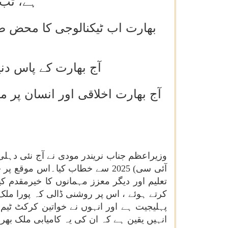
ہے، تب 
بھارت اب ٹیکنالوجی کا محض صار
آج بھارت کے پاس دنی
آج بھارت اخلاقی اور انسان پر 
وزیراعظم جناب نریندر مودی نے آج نئی دہلی
آئی سی)
2025
سے خطاب کیا۔اس موقع پر خطا
کرتے ہوئے ، اس پر روشنی ڈالی کہ پورا مل
پہلیجیت ہے اور انہوں نے خواتین کرکٹ ٹیم
انہیں یقین ہے کہ ان کی یہ کامیابی ملک بھر