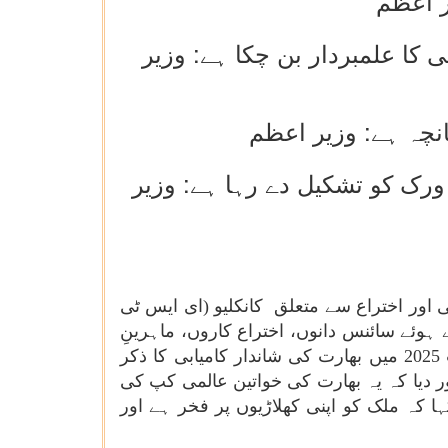
ر اعظم
 کا علمبردار بن چکا ہے: وزیر
انچہ ہے: وزیر اعظم
ورک کو تشکیل دے رہا ہے: وزیر
 اور اختراع سے متعلق کانکلیو
(ای ایس ٹی
وئے سائنس دانوں، اختراع کاروں، ماہرینِ
تعلیم اور دیگر معزز مہمانوں کا خیرمقدم کیا۔جناب مودی نے خواتین کے آئی سی سی کرکٹ عالمی کپ 2025 میں بھارت کی شاندار کامیابی کا ذکر
 دیا کہ یہ بھارت کی خواتین عالمی کپ کی
 کہ ملک کو اپنی کھلاڑیوں پر فخر ہے اور