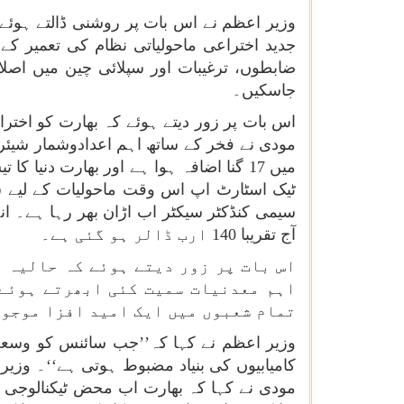
وزیر اعظم نے اس بات پر روشنی ڈالتے ہوئے 
جدید اختراعی ماحولیاتی نظام کی تعمیر کے 
ضابطوں، ترغیبات اور سپلائی چین میں اصلا
جاسکیں۔
اس بات پر زور دیتے ہوئے کہ بھارت کو اختراع
مودی نے فخر کے ساتھ اہم اعدادوشمار شیئر 
ٹیک اسٹارٹ اپ اس وقت ماحولیات کے لیے سا
آج تقریبا 140 ارب ڈالر ہو گئی ہے۔
اس بات پر زور دیتے ہوئے کہ حالیہ 
اہم معدنیات سمیت کئی ابھرتے ہوئےش
تمام شعبوں میں ایک امید افزا موجود
وزیر اعظم نے کہا کہ’’جب سائنس کو وسعت د