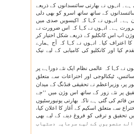
 ہے۔ انہوں نے بھارتی سائنسدانوں کے ذریعے
ئنسدانوں کے ساتھ ساتھ اسرو کو بھی دلی
دن ہے۔ انہوں نے کہا کہ اکیسویں صدی میں
د ضرورت ہے۔ انہوں نے کہا کہ اس ضرورت نے
وژن اب اس کانکلیو کے ذریعے شکل اختیار کر
 اعتراف کیا۔ انہوں نے کہا کہ آج ہمارے
 کیا اور کانکلیو کی کامیابی کے لیے نیک
وں نے کہا کہ عالمی نظام ایک نئے دوراہے پر
ائنس، ٹیکنالوجی اور اختراعات سے متعلق
 پر، وزیراعظم نے تحقیقی فنڈنگ
کے میدان
قیق پر نئے زور کے ساتھ اس وژن میں ’’جے
ن قائم کی گئی ہے تاکہ بھارتی یونیورسٹیوں
راع سے متعلق اسکیم کے آغاز کا اعلان کیا،
ں تحقیق و ترقی کو فروغ دینے کے لیے بھی
الے منصوبوں کے لیے سرمایہ دستیاب