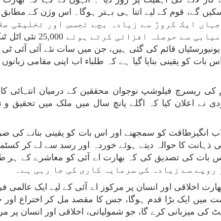
جہاں ایک کروڑ سے زیادہ بچے تجسس اور تخلیقی صلا
انہوں نے اعلان کیا کہ ان
یونیورسٹیاں قائم کی گئی ہیں، جن میں سات نئے آئی آئی ٹی 
س بات کو یقینی بنایا گیا ہے کہ طلباء اب اپنی مقامی زبانو
م کی ریسرچ فیلوشپ نوجوان محققین کے درمیان انتہائی ک
اب انگیزطاقت کو سمجھنے اور اس بات کو یقینی بنانے کی ضرو
ی ذہانت کا حوالہ دیتے ہوئے خوردہ اور رسد سے لے کر ک
 اس بات کی تصدیق کی کہ بھارت اے آئی کو معاشرے کے ہر طبقے
ارت اخلاقی اور انسان پر مرکوز اے آئی کے لیے ایک عالمی فر
 میں ایک بڑا قدم ہوگا، جس کا مقصد مل کر اختراع اور حف