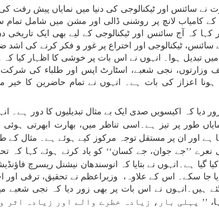
ت نے سائنس اور ٹیکنالوجی کی دنیا میں نمایاں پیش رفت کی
ے کامیاب لانچ پر روشنی ڈالی اور مشن میں شامل تمام سا
 کہا کہ آج سائنس اور ٹیکنالوجی کے لیے بھی ایک تاریخی 
ئے سائنس، ٹیکنالوجی اور اختراع پر غور و فکر کرنے کی اش
 میں تبدیل ہوا۔ انہوں نے اس بات پر خوشی کا اظہار کیا کہ 
وزارتوں، نجی شعبے، اسٹارٹ اپس اور طلباء کی شرکت کا
ہونا اعزاز کی بات ہے۔ انہوں نے تمام حاضرین کا خیر مقدم
ر دیا کہ اکیسویں صدی ایک بے مثال تبدیلیوں کا دور ہے۔ انہ
ایاں طور پر تیز
ہے۔اسی تناظر میں، بھارت ابھرتی ہوئی س
 اور ان پر مستقل توجہ مرکوز کیے ہوئے ہے۔ مثال کے طور
 نعرے ’’جے جوان، جے کسان‘‘
کو یاد کرتے ہوئے کہا کہ تح
ا گیا ہے۔انہوں نے بتایا کہ انوسندھان نیشنل ریسرچ فاؤنڈیش
ایا جا سکے۔ اس کے علاوہ، وزیراعظم نے تحقیق، ترقی اور اخت
ے ہیں۔انہوں نے اس بات پر بھی زور دیا کہ نجی شعبے می
، ’’
پہلی بار، زیادہ خطرے والے اور زیادہ اثر و