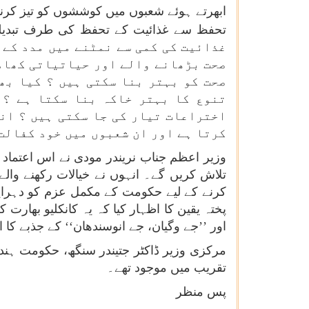
ابھرتے ہوئے شعبوں میں کوششوں کو تیز کرنے
تحفظ سے غذائیت کے تحفظ کی طرف تبدیلی پ
غذائیت کی کمی سے نمٹنے میں مدد کے 
صحت بڑھانے والے اور حیاتیاتی کھادو
صحت کو بہتر بنا سکتی ہیں ؟ کیا بھ
تنوع کا بہتر خاکہ بنا سکتا ہے ؟ 
اختراعات تیار کی جا سکتی ہیں ؟ ان
کرتا ہے اور ان شعبوں میں خود کفالت
وزیر اعظم جناب نریندر مودی نے اس اعتماد ک
تلاش کریں گے۔ انہوں نے خیالات رکھنے والے
کرنے کے لیے حکومت کے مکمل عزم کو دہرایا
پختہ یقین کا اظہار کیا کہ یہ کانکلیو بھارت
اور ’’جے وگیان، جے انوسندھان‘‘ کے جذبے کا ا
مرکزی وزیر ڈاکٹر جتیندر سنگھ، حکومت ہند 
تقریب میں موجود تھے۔
پس منظر