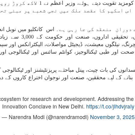
ملک میں تحقیق و ترقی کے ماحولیاتی ن
۔ اس اسکیم کا مقصد ملک میں نجی شعبے پر مبنی تح
اس کانکلیو میں نوبل انعا
اور پالیسی سازوں کے سات
چرنگ، نیلگوں معیشت، ڈیجیٹل مواصلات، الیکٹرانکس اور سی
 میں سرکردہ سائنسدانوں کی بات چیت، پینل مباحثے، پریزنٹیشنز اور ٹ
بنانے کے لیے محققین، صنعت اور نوجوان اختراع کاروں کے درم
nt ecosystem for research and development. Addressing t
Innovation Conclave in New Delhi.
https://t.co/jIhdvjraIy
— Narendra Modi (@narendramodi)
November 3, 2025