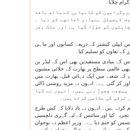
رام چلایا۔
پروگراموں کو کامیابی کے ساتھ نافذ
وف ڈیجیٹل بنیادی ڈھانچے کو دیا ۔
چایتوں کو جوڑا گیا ہے اور ملک بھر
س ایپلی کیشنز کے ذریعے کسانوں اور ماہی
ز کے تعاون کو تسلیم کیا۔
س کے بنیادی مستفیدین بھی اس کے لیڈر بن
ب بھی عالمی سطح پر بھارت کے خلائی مشنوں
لنگ کے شعبے میں ایک دہائی قبل، بھارت میں
انہ 100 سے کم پیٹنٹ دائر کیے جاتے تھے، جبکہ آج یہ تعداد ہر سال 5000 سے تجاوز کر گئی ہے۔ انہوں نے مزید روشنی ڈالی
تقریبا 43 فیصد ہیں، جو عالمی اوسط کو پیچھے چھوڑ رہی ہیں۔ انہوں نے کہا
 ترقی کی عکاسی کرتے ہیں۔
م کرتے ہیں۔ انہوں نے یاد دلایا کہ کس طرح
 تجربہ کیا اور سائنس کے لیے گہری دلچسپی
جسس کو جنم دیا ہے۔ وزیر اعظم نے نوجوان
کے جتنے زیادہ روشن خیال نوجوان سائنس،