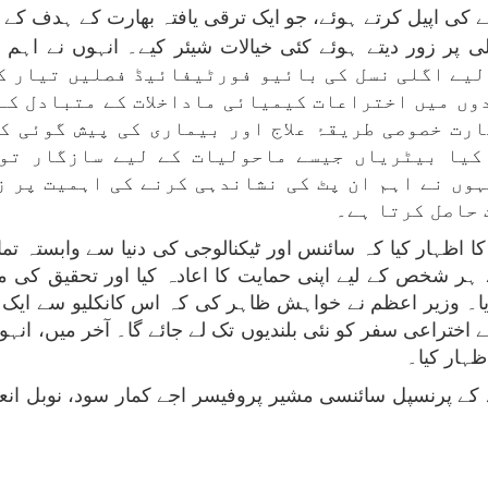
 کی اپیل کرتے ہوئے، جو ایک ترقی یافتہ بھارت کے ہدف کے
ر زور دیتے ہوئے کئی خیالات شیئر کیے۔ انہوں نے اہم س
لیے اگلی نسل کی بائیو فورٹیفائیڈ فصلیں تیار کر 
ں میں اختراعات کیمیائی ماداخلات کے متبادل کے 
ارت خصوصی طریقۂ علاج اور بیماری کی پیش گوئی ک
کیا بیٹریاں جیسے ماحولیات کے لیے سازگار تو
ہوں نے اہم ان پٹ کی نشاندہی کرنے کی اہمیت پر ز
 حاصل کرتا ہے۔
ا اظہار کیا کہ سائنس اور ٹیکنالوجی کی دنیا سے وابستہ تما
 ہر شخص کے لیے اپنی حمایت کا اعادہ کیا اور تحقیق کی م
۔ وزیر اعظم نے خواہش ظاہر کی کہ اس کانکلیو سے ایک ا
 کے اختراعی سفر کو نئی بلندیوں تک لے جائے گا۔ آخر میں، ا
ظہار کیا۔
کے پرنسپل سائنسی مشیر پروفیسر اجے کمار سود، نوبل انعا