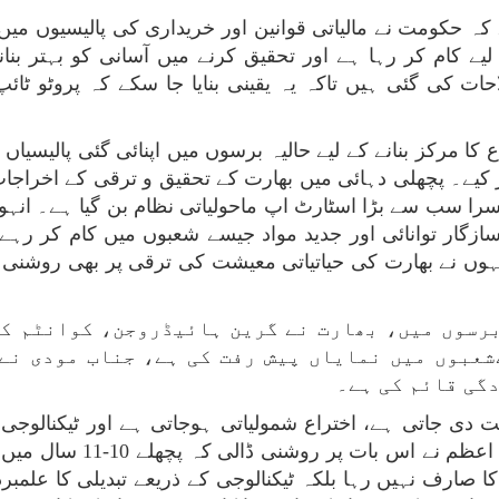
کہ حکومت نے مالیاتی قوانین اور خریداری کی پالیسیوں میں
لیے کام کر رہا ہے اور تحقیق کرنے میں آسانی کو بہتر بنان
حات کی گئی ہیں تاکہ یہ یقینی بنایا جا سکے کہ پروٹو ٹا
 کا مرکز بنانے کے لیے حالیہ برسوں میں اپنائی گئی پالیسیا
کیے۔ پچھلی دہائی میں بھارت کے تحقیق و ترقی کے اخراجات 
زگار توانائی اور جدید مواد جیسے شعبوں میں کام کر رہے 
برسوں میں، بھارت نے گرین ہائیڈروجن، کوانٹم ک
عبوں میں نمایاں پیش رفت کی ہے، جناب مودی نے 
گی قائم کی ہے۔
ی جاتی ہے، اختراع شمولیاتی ہوجاتی ہے اور ٹیکنالوجی ی
کامیابیوں کی بنیاد مضبوط