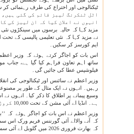
اٹل ٹنکرنگ لیبز قائم کی گئی ہیں، 
مزید کہا کہ حالیہ برسوں میں سینکڑوں نئی 
نے مزید کہا کہ نئی تعلیمی پالیسی کے تحت ا
ایم کورسز کر سکیں۔
اس بات کو اجاگر کرتے ہوئے کہ وزیر اعظ
فیلوشپس عطا کی جائیں گی۔
وزیر اعظم نے سائنس اور ٹیکنالوجی کی انقل
رہیں۔ انہوں نے ایک مثال کے طور پر مصنوع
وسیع پیمانے پر اطلاق کا ذکر کیا۔ انہوں نے
ہے۔ انڈیا اے آئی مشن کے تحت 10,000 کروڑ روپے سے زیادہ کی سرمایہ کاری کی جا رہی ہے۔
وزیر اعظم نے اس بات کو اجاگر ہوئے کہ ’’بھ
کہ آنے والااے آئی گورننس فریم ورک اس سمت
کہ بھارت فروری 2026 میں گلوبل اے آئی سمٹ کی میزبانی کرے گا، جو شمولیاتی، اخلاقی اور انسان پر مرکوز اے آئی کی کوششوں کو تیز کرے گا۔