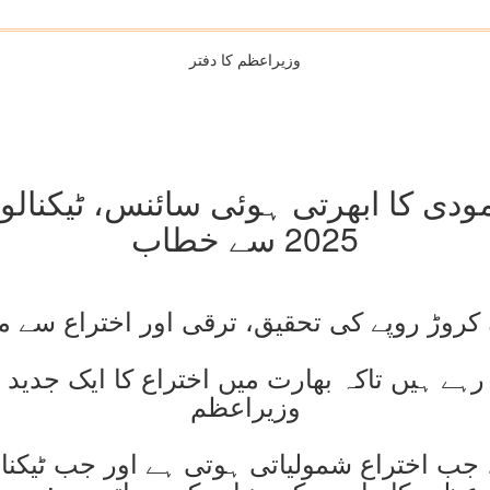
وزیراعظم کا دفتر
ودی کا ابھرتی ہوئی سائنس، ٹیکنالوج
2025 سے خطاب
کروڑ روپے کی تحقیق، ترقی اور اختراع سے متع
رہے ہیں تاکہ بھارت میں اختراع کا ایک جدید
وزیراعظم
ب اختراع شمولیاتی ہوتی ہے اور جب ٹیکنال