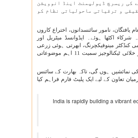
ظام کومزید تقویت دیتے ہوئے، وزیر اعظم نے 1 لاکھ کروڑ روپے کی ریسرچ ڈیولپمنٹ اینڈ انوویشن
قیقی و ترقیاتی ماحولیاتی نظام کو
م یافتگان، نامور سائنسدانوں، اختراع کاروں
ھ تعلیمی اداروں، تحقیقی اداروں، صنعت اور حکومت کے 3,000 سے زیادہ شرکاء اکٹھا ہوئے۔ ایڈوانسڈ میٹریل اور
می کنڈکٹر مینوفیکچرنگ، ابھرتی ہوئی زرعی
ٹیکنالوجیز، توانائی، ماحولیات اور آب و ہوا، صحت اور طبی ٹیکنالوجیز، کوانٹم سائنس اور ٹیکنالوجی اور خلائی ٹیکنالوجیز سمیت 11 اہم موضوعاتی
یکنالوجی کی نمائشیں ہوں گی، تاکہ بھارت کے سائنس
یان تعاون کے لیے ایک پلیٹ فارم فراہم کیا
India is rapidly building a vibra