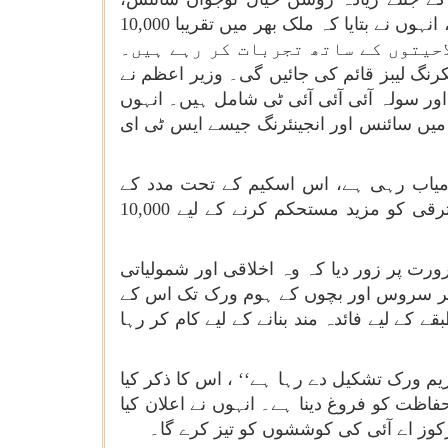
ٹیکنالوجی اور اختراع کی طرف رہنمائی کر سکیں گے، قوم کے لیے اتنا ہی بہتر ہوگا۔ اس وژن کے مطابق، انہوں نے بتایا کہ ملک بھر میں تقریبا 10,000
حیتوں کے ساتھ تجربات کر رہے ہیں۔
 لیبز کی کامیابی سے حوصلہ افزائی کرتے ہوئے 25,000 نئی اٹل ٹنکرنگ لیبز قائم کی جائیں گی۔ وزیر اعظم نے
اور سولہ آئی آئی آئی ٹی شامل ہیں۔ انہوں
ں میں سائنس اور انجینئرنگ جیسے ایس ٹی ای
امیاب رہی ہے، اس اسکیم کے تحت مدد کے
ساتھ اہم تعاون فراہم کیا گیا ہے، جناب مودی نے اعلان کیا کہ اگلے پانچ سال میں ملک میں تحقیق و ترقی کو مزید مستحکم کرنے کے لیے 10,000
رت پر زور دیا کہ وہ اخلاقی اور شمولیاتی
سٹمر سروس اور بچوں کے ہوم ورک تک اس کے
 کے لیے فائدہ مند بنانے کے لیے کام کر رہا
یم ورک تشکیل دے رہا ہے‘‘ ، اس کا ذکر کیا
اظت کو فروغ دینا ہے۔ انہوں نے اعلان کیا