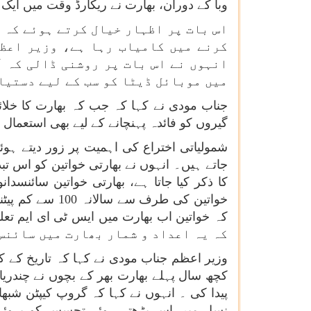
وبا کے دوران، بھارت نے ریکارڈ وقت میں ایک 
اس بات پر اظہار خیال کرتے ہوئے کہ 
کرنے میں کامیاب رہا ہے، وزیر اعظم
انہوں نے اس بات پر روشنی ڈالی کہ آ
میں موبائل ڈیٹا کو سب کے لیے دستیا
جناب مودی نے کہا کہ جب کہ بھارت کا خلائ
گیروں کو فائدہ پہنچانے کے لیے بھی استعمال ک
شمولیاتی اختراع کی اہمیت پر زور دیتے ہو
جاتے ہیں۔ انہوں نے بھارتی خواتین کو اس ت
کا ذکر کیا جاتا ہے، بھارتی خواتین سائنسدا
کہ یہ اعداد و شمار بھارت میں سائنس
وزیر اعظم جناب مودی نے کہا کہ تاریخ کے کچ
کچھ سال پہلے بھارت بھر کے بچوں نے چندریا
پیدا کی ۔ انہوں نے کہا کہ گروپ کیپٹن شب
نسل میں اس بڑھتے ہوئے تجسس کو بروئے کا