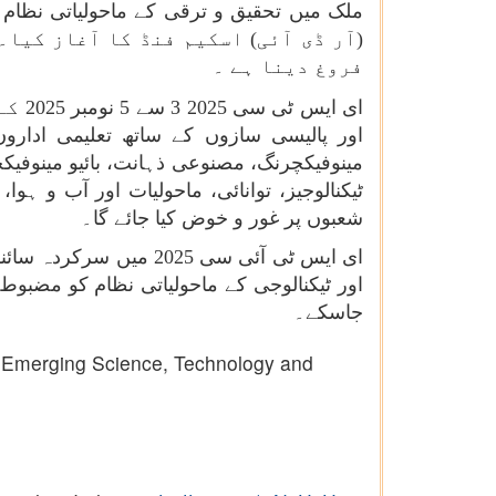
(آر ڈی آئی) اسکیم فنڈ کا آغاز کیا
فروغ دینا ہے ۔
ای ایس ٹی سی 2025 3 سے 5 نومبر 2025 کے دوران منعقد کی جا رہی ہے۔
مینوفیکچرنگ، مصنوعی ذہانت، بائیو مینوفیک
شعبوں پر غور و خوض کیا جائے گا۔
ای ایس ٹی آئی سی 2025
اور ٹیکنالوجی کے ماحولیاتی نظام کو مضبوط 
جاسکے۔
he Emerging Science, Technology and