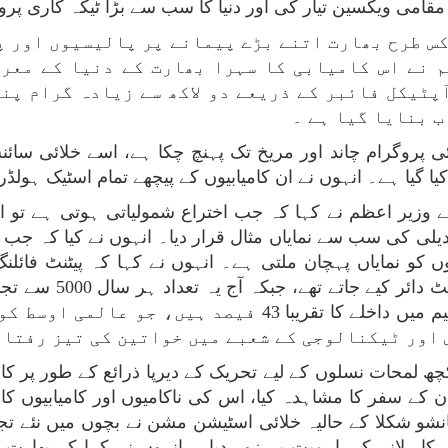
مقامی ویکسین تیار کی اور دنیا کا سب سے بڑا ٹیکہ کاری پروگ
کس طرح بھارت اتنے بڑے پیمانے پر پالیسیوں اور 
 نے اس کامیابی کا سہرا بھارت کے دنیا کے معر
پٹیکل فائبر کے ذریعے دو لاکھ سے زیادہ گرام پن
ب بنایا گیا ہے ۔
ی پروگرام چاند اور مریخ تک پہنچ چکا ہے، اسے خلائی سائن
یا گیا ہے۔ انہوں نے ان کامیابیوں کے پیچھے تمام اسٹیک ہولڈر
ئے وزیر اعظم نے کہا کہ جب اختراع شمولیاتی ہوتی ہے تو ا
بدیلی کی سب سے نمایاں مثال قرار دیا۔ انہوں نے کیا کہ ج
نوں کو نمایاں پہچان ملتی ہے۔ انہوں نے کہا کہ پیٹنٹ فائ
خواتین کی طرف سے سال
کہ خواتین اب بھارت میں ایس ٹی ای ایم تعلیم میں داخلے کا 
 اور ٹیکنالوجی کے شعبے میں خواتین کی تیز رفتار
ھ لمحات نسلوں کے لیے تحریک کے دیرپا ذرائع کے طور پر کا
ن کے سفر کا مشاہدہ کیا، اس کی ناکامیوں اور کامیابیوں کا
ھانشو شکلا کے حالیہ خلائی اسٹیشن مشن نے بچوں میں نئے ت
ر لانے کی اہمیت پر زور دیا ۔ انہوں نے کہا کہ بھارت 