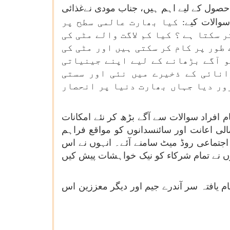
 حصول کے لیے اہم ہیں، جناب مودی نےغذائی
والات کیے:
کیا بھارت عالمی سطح پر
سکتا ہے ؟ کیا کم لاگت والے مٹی کی
طور پر کام کر سکتی ہیں اور مٹی کی
و آگے بڑھانے کے لیے اپنے جینیاتی
انائی کے ذخیرے میں نئی اور سستی
ور دیا جہاں بھارت دنیا پر انحصار
م افراد سوالات سے آگے بڑھ کر نئے امکانات
الی اعانت اور سائنسدانوں کو مواقع فراہم
جتماعی روڈ میٹ سامنے آئے۔ انہوں نے اس
نہوں نے تمام شرکاء کو نیک خواہشات پیش کیں
م یافتہ سر آندرے جیم اور دیگر معززین اس