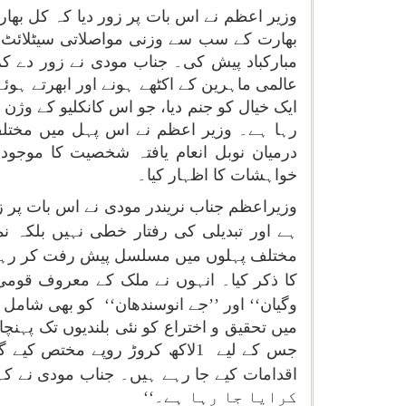
وزیر اعظم نے اس بات پر زور دیا کہ کل بھار
بھارت کے سب سے وزنی مواصلاتی سیٹلائٹ ک
مبارکباد پیش کی۔ جناب مودی نے زور دے کر
عالمی ماہرین کے اکٹھے ہونے اور ابھرتے ہو
ایک خیال کو جنم دیا، جو اس کانکلیو کے وژن
رہا ہے۔ وزیر اعظم نے اس پہل میں مختلف 
درمیان نوبل انعام یافتہ شخصیت کا موجود 
خواہشات کا اظہار کیا۔
وزیراعظم جناب نریندر مودی نے اس بات پر زو
ہے اور تبدیلی کی رفتار خطی
نہیں بلکہ نم
مختلف پہلوں میں مسلسل پیش رفت کر رہا ہے
کا ذکر کیا۔ انہوں نے ملک کے معروف قومی
وگیان‘‘
اور ’’جے انوسندھان‘‘
کو بھی شامل کی
میں تحقیق و اختراع کو نئی بلندیوں تک پہنچ
جس کے لیے
1
لاکھ کروڑ روپے مختص کیے گئ
اقدامات کیے جا رہے ہیں۔ جناب مودی نے کہا
کرایا جا رہا ہے۔‘‘