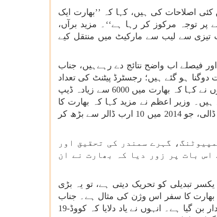
 کئی اصلاحات کی ہیں، کہا کہ ’’بھارت ایک
ے پر توجہ مرکوز کر رہا ہے‘‘۔ مزید برآں،
ئپ تیزی سے لیب سے مارکیٹ میں منتقل کیے
ں اور فیصلے اب واضح نتائج دے رہےہیں، جناب
دوگنا ہو گئے ہیں؛ رجسٹرڈ پیٹنٹ کی تعداد
میں 17 گنا اضافہ ہوا ہے اور بھارت دنیا کا تیسرا سب سے بڑا اسٹارٹ اپ ماحولیاتی نظام بن گیا ہے۔ انہوں نے کہا کہ بھارت میں 6000 سے زیادہ ڈیپ
ہیں۔ وزیر اعظم نے مزید کہا کہ بھارت کا
سیمی کنڈکٹر سیکٹر اب اڑان بھر رہا ہے۔ انہوں نے بھارت کی حیاتیاتی معیشت کی ترقی پر بھی روشنی ڈالی، جو 2014 میں 10 ارب ڈالر سے بڑھ کر
مپیوٹنگ، گہرے سمندر کی تحقیق اور
اس بات پر زور دیا کہ بھارت نے ان
کسر تبدیلی کو تحریک دیتی ہے، تو یہ بڑی
 ہوتی ہے‘‘۔ وزیر اعظم نے اس بات پر روشنی ڈالی کہ پچھلے 10-11 سال میں بھارت کا سفر اس وژن کی مثال ہے۔ جناب
مودی نے کہا کہ بھارت اب محض ٹیکنالوجی کا صارف نہیں رہا بلکہ ٹیکنالوجی کے ذریعے تبدیلی کا علمبردار بن گیا ہے۔ انہوں نے یاد دلایا کہ کووڈ-19