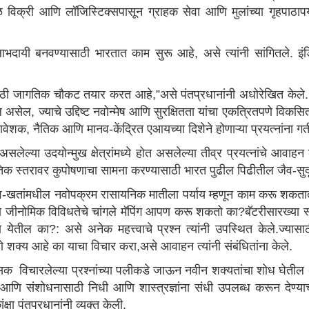
रकोळ विक्री आणि लॉजिस्टिक्सपासून ग्राहक सेवा आणि मुलांच्या गृहपाठा
ा लाभदायी बनवण्यासाठी भारतात काम सुरू आहे, असे त्यांनी सांगितले
ेसाठी जागतिक चौकट तयार करत आहे,”असे पंतप्रधानांनी अधोरेखित केले. 
ऊल असेल, ज्याचे उद्दिष्ट नवोन्मेष आणि सुरक्षितता यांचा एकत्रितपणे वि
ेशक, नैतिक आणि मानव-केंद्रित एआयच्या दिशेने होणाऱ्या प्रयत्नांना ग
असलेल्या उदयोन्मुख क्षेत्रांमध्ये होत असलेल्या तीव्र प्रयत्नांचे आवाहन 
िक स्तरावर कुपोषणाचा सामना करण्यासाठी भारत पुढील पिढीतील जैव-
ैव-खतांमधील नवोपक्रम रासायनिक मातीला पर्याय म्हणून काम करू शकत
ा जीनोमिक विविधतेचे चांगले मॅपिंग आपण करू शकतो का?बॅटरीसारख्या स्व
तील का?: असे अनेक महत्त्वाचे प्रश्न त्यांनी उपस्थित केले‌.ज्यासा
रणे शक्य आहे का याचा विचार करा,असे आवाहन त्यांनी संबंधितांना केले.
यासक विचारलेल्या प्रश्नांच्या पलीकडे जाऊन नवीन शक्यतांचा शोध घेतील अस
िला आणि संशोधनासाठी निधी आणि शास्त्रज्ञांना संधी उपलब्ध करून देण्याच्
षा पंतप्रधानांनी व्यक्त केली.