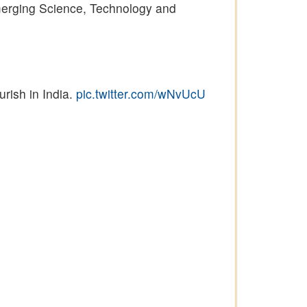
Emerging Science, Technology and
rish in India.
pic.twitter.com/wNvUcU