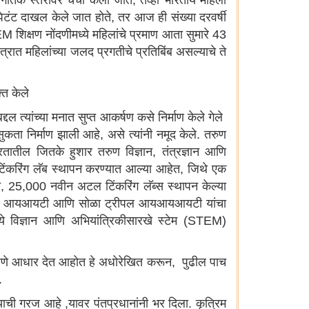
जागतिक स्तरावर चर्चा केली जाते, तेव्हा भारतीय महिला
मी पेटंट दाखल केले जात होते, तर आज ही संख्या दरवर्षी
 शिक्षण नोंदणीमध्ये महिलांचे प्रमाण आता सुमारे 43
ेत्रात महिलांच्या जलद प्रगतीचे प्रतिबिंब असल्याचे ते
्त केले
दल त्यांच्या मनात सुप्त आकर्षण कसे निर्माण केले गेले
सुकता निर्माण झाली आहे, असे त्यांनी नमूद केले. तरुण
ारतातील जितके हुशार तरुण विज्ञान, तंत्रज्ञान आणि
टिंकरिंग लॅब स्थापन करण्यात आल्या आहेत, जिथे एक
न, 25,000 नवीन अटल टिंकरिंग लॅब्स स्थापन केल्या
त नवीन आयआयटी आणि सोळा ट्रीपल आयआयआयटी यांचा
ंमध्ये विज्ञान आणि अभियांत्रिकीसारखे स्टेम (STEM)
षमपणे आधार देत आहोत हे अधोरेखित करून, पुढील पाच
ी.
ाची गरज आहे ,यावर पंतप्रधानांनी भर दिला. कृत्रिम