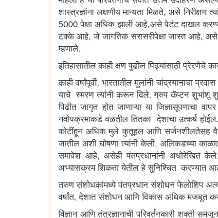
महिला हे या परिवर्तनाचे सर्वात उत्तम उदाहरण असल्या
शास्त्रज्ञांना लक्षणीय मान्यता मिळते, असे निरीक्षण 
5000 पेक्षा अधिक झाली आहे,असे पेटंट दाखल करण्याच
टक्के आहे, जे जागतिक सरासरीपेक्षा जास्त आहे, असे त्
म्हणाले.
इतिहासातील काही क्षण पुढील पिढ्यांसाठी प्रेरणेचे क
काही वर्षांपूर्वी, भारतातील मुलांनी चांद्रयानाचा प्
याचे स्मरण त्यांनी करून दिले. ग्रुप कॅप्टन शुभांशू
पिढीत जागृत होत जाणाऱ्या या जिज्ञासूपणाचा वापर 
नवोपक्रमाकडे वळतील तितका देशाचा उत्कर्ष होईल. 
कोटींहून अधिक मुले कुतूहल आणि सर्जनशीलतेसह वैज
जातील अशी घोषणा त्यांनी केली. अलिकडच्या काळ
समावेश आहे, असेही पंतप्रधानांनी अधोरेखित केले. न
अभ्यासक्रम शिकता येतील हे सुनिश्चित करण्यात आले 
तरुण संशोधकांमध्ये पंतप्रधान संशोधन फेलोशिप अत
वर्षांत, देशात संशोधन आणि विकास अधिक मजबूत कर
विज्ञान आणि तंत्रज्ञानाची परिवर्तनकारी शक्ती सम