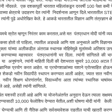
चे त्यांनी यावेळी नमूद केले. जेव्हा जेव्हा भारताच्या अंतराळ मोहिमांची 
त्यांनी नोंदवले. एक दशकापूर्वी भारतात महिलांकडून दरवर्षी 100 पेक्षा क
्या क्षेत्राचे उदाहरण देत त्यांनी निदर्शनास आणून दिले.भारतातील STEM
यांनी पुढे अधोरेखित केले. हे आकडे भारतातील विज्ञान आणि तंत्रज्ञान क्ष
ायमचे स्रोत म्हणून निरंतर काम करतात,असे मत पंतप्रधान मोदी यांनी व्यक
रवास कसा होतो तो पाहिला, त्यातील अडथळे आणि यश अनुभवले आणि विज्ञानाबद्
 शुक्ला यांच्या अलीकडील अंतराळ स्थानक मोहिमेमुळे मुलांमध्ये अतिशय उत्
करण्याच्या महत्त्वावर पंतप्रधानांनी भर दिला. त्यांनी सांगितले की भ
या अनुषंगाने, त्यांनी माहिती दिली की देशभरात सुमारे 10,000 अटल 
्ञानिक प्रयोग करत आहेत. या प्रयोगशाळांच्या यशाने प्रोत्साहित होऊ
ात शेकडो नवीन विद्यापीठे स्थापन करण्यात आली आहेत, ज्यात सा
वीन शिक्षण धोरणांतर्गत, विद्यार्थ्यांना आता त्यांच्या स्थानिक भाषा
आहे, असेही त्यांनी सांगितले.
्यंत यशस्वी ठरली आहे आणि या योजनेअंतर्गत अनुदान देऊन त्याला सक्
ण्यासाठी 10,000 फेलोशिप देण्यात येतील,अशी घोषणा मोदी यांनी केल
जून घेण्याची आणि ती नैतिक आणि सर्वसमावेशक राहतील याची खात्री करण्य