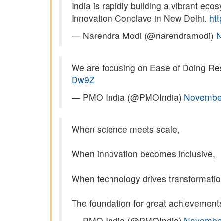
India is rapidly building a vibrant 
Innovation Conclave in New Delhi.
htt
— Narendra Modi (@narendramodi)
N
We are focusing on Ease of Doing Res
Dw9Z
— PMO India (@PMOIndia)
November
When science meets scale,
When innovation becomes inclusive,
When technology drives transformatio
The foundation for great achievements
— PMO India (@PMOIndia)
November