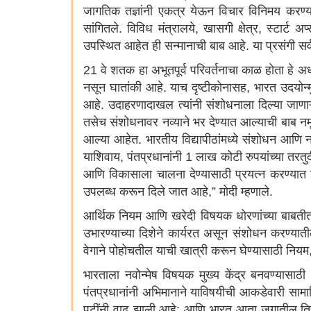
जागतिक तज्ञांनी एकत्र येऊन विचार विनिमय करण्या
सांगितले. विविध मंत्रालये, खासगी क्षेत्र, स्टार्ट 
उपस्थित आहेत ही सन्मानाची बाब आहे. या प्रसंगी सर्व 
21 वे शतक हा अभूतपूर्व परिवर्तनाचा काळ होता हे 
नसून घातांकी आहे. याच दृष्टीकोनासह, भारत उदयोन्मुख
आहे. उदाहरणादाखल त्यांनी संशोधनाला दिल्या जाणा
तसेच संशोधनावर नव्याने भर देण्यात आल्याची बाब नमू
आल्या आहेत. भारतीय विद्यापीठांमध्ये संशोधन आणि नव
याशिवाय, पंतप्रधानांनी 1 लाख कोटी रुपयांच्या तर
आणि विकासाला चालना देण्यासाठी प्रयत्न करण्यात य
उपलब्ध करून दिले जात आहे,” मोदी म्हणाले.
आर्थिक नियम आणि खरेदी विषयक धोरणांच्या बाबतीत
उभारण्याच्या दिशेने कार्यरत असून संशोधन करण्याती
वेगाने पोहोचतील याची खात्री करून घेण्यासाठी नियम
भारताला नवोन्मेष विषयक मुख्य केंद्र बनवण्यासाठ
पंतप्रधानांनी अभिमानाने याविषयीची आकडेवारी साम
पटींनी वाढ झाली आहे; आणि भारत आता जगातील तिसऱ्