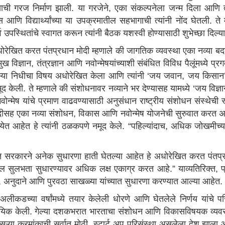
ची गरज निर्माण झाली. या गरजेने, एका संकल्पनेला जन्म दिला आणि त
अप्स आणि विद्यार्थ्यांच्या या उपक्रमातील सहभागाची त्यांनी नोंद घेतली. 
उपस्थितांचे स्वागत करून त्यांनी बैठक यशस्वी होण्यासाठी शुभेच्छा दिल्या
अधोरेखित करत पंतप्रधान मोदी म्हणाले की जागतिक व्यवस्था एका नव्या
 विज्ञान, तंत्रज्ञान आणि नवोन्मेषयांच्याशी संबंधित विविध पैलूंमध्ये प्
ऱ्या निधीचा विषय अधोरेखित केला आणि त्यांनी ‘जय जवान, जय किसान’ च
द केली. ते म्हणाले की संशोधनावर नव्याने भर देण्यासह यामध्ये ‘जय विज
ोन्मेष यांचे प्रमाण वाढवण्यासाठी अनुसंधान राष्ट्रीय संशोधन संस्थेच
तुदीसह एका नव्या संशोधन, विकास आणि नवोन्मेष योजनेची सुरुवात करत अ
ेत आहेत हे त्यांनी ठळकपणे नमूद केले. “पहिल्यांदाच, अधिक जोखमीच्य
 सरकारने अनेक सुधारणा हाती घेतल्या आहेत हे अधोरेखित करत पंतप्रध
ल सुलभता सुधारण्यावर अधिक लक्ष एकाग्र करत आहे.” याव्यतिरिक्त, प्रो
, अनुदाने आणि पुरवठा साखळ्या यांच्यात सुधारणा करण्यात आल्या आहेत.
ी अलीकडच्या वर्षांमध्ये तयार केलेली धोरणे आणि घेतलेले निर्णय यां
ायिक केली. गेल्या दशकभरात भारताचा संशोधन आणि विकासविषयक व्यवसाय 
या क्रमांकाची सर्वात मोठी स्टार्ट अप परिसंस्था असलेला देश झाला 