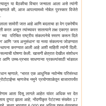
्यातून या बैठकीचा विचार जन्माला आला असे त्यांनी
ते म्हणाले की, आज आपल्यामध्ये नोबेल पुरस्कार विजेते
.
 बदलाला सामोरी जात आहे आणि बदलाचा हा वेग एकरेषीय
रगती करत असून त्यांच्यावर सातत्याने लक्ष एकाग्र करत
्या परिचित राष्ट्रीय संकल्पनेचे स्मरण करून दिले
्ञान’ आणि ‘जय अनुसंधान’ या नव्या संकल्पना जोडण्यात
ी स्थापना करण्यात आली आहे अशी माहिती त्यांनी दिली.
सल्याची घोषणा केली. खासगी क्षेत्रात देखील संशोधन
ा आणि उच्च-प्रभाव साधणाऱ्या प्रकल्पांसाठी भांडवल
ान म्हणाले, “भारत एक आधुनिक नवोन्मेष परिसंस्था
टोटाईप्स म्हणजेच नमुने प्रयोगशाळेतून बाजारापर्यंत
चे परिणाम आता दिसू लागले आहेत यांवर अधिक भर देत
दुप्पट झाला आहे; नोंदणीकृत पेटंटच्या संख्येत 17
आहे. सध्या भारतात 6,000 हून अधिक गहन-तंत्रज्ञान