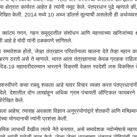
्या क्षेत्रात कार्यरत आहेत हे त्यांनी नमूद केले. पंतप्रधान पुढे म्हणाले
ोरेखित केली. 2014 मध्ये 10 अब्ज डॉलर्स मूल्याची असलेली ही अर्थव्यव
 क्वांटम गणन, गहन समुद्रातील संशोधन आणि महत्त्वाच्या खनिजांच्या क
वली आहे हे मोदी यांनी ठळकपणे सांगितले.
न्मेष समावेशक होतो, जेव्हा तंत्रज्ञान परिवर्तनाला चालना देते तेव्हा महान
ण ठरतो असे ते म्हणाले. भारत आता तंत्रज्ञानाचा केवळ ग्राहक राहिला ना
कोविड-19 महामारीदरम्यान भारताने विक्रमी वेळात स्वदेशी लस विकसि
शस्वीपणे कसा राबवू शकला आहे यावर विचार व्यक्त करत पंतप्रधानांन
दिले. देशातील दोन लाखांहून अधिक ग्राम पंचायती ऑप्टिकल फायबरने ज
धोरेखित केले.
ा आहेच; त्यासह अवकाश विज्ञान अनुप्रयोगांद्वारे शेतकरी आणि मच्छिमार
च्या योगदानाची त्यांनी प्रशंसा केली.
राथमिक लाभार्थी देखील त्याचे नेते बनतात, असे समावेशक नवोन्मेषाचे महत