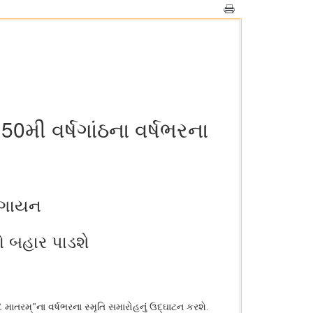
50મી વર્ષગાંઠના વર્ષભરના
ક ગાયન
ો બહાર પાડશે
વંદે માતરમ્"ના વર્ષભરના સ્મૃતિ સમારોહનું ઉદ્ઘાટન કરશે.