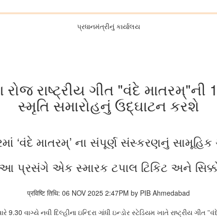
પ્રધાનમંત્રીનું કાર્યાલય
ા રોજ રાષ્ટ્રીય ગીત "વંદે માતરમ્"ની 1
સ્મૃતિ સમારોહનું ઉદ્ઘાટન કરશે
માં ‘વંદે માતરમ્’ ના સંપૂર્ણ સંસ્કરણનું સામૂહિ
ી આ પ્રસંગે એક સ્મારક ટપાલ ટિકિટ અને સિક્ક
प्रविष्टि तिथि: 06 NOV 2025 2:47PM by PIB Ahmedabad
9.30
ારે
વાગ્યે નવી દિલ્હીના ઇન્દિરા ગાંધી ઇન્ડોર સ્ટેડિયમ ખાતે રાષ્ટ્રીય ગીત "