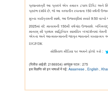
પ્રધાનમંત્રી આ પ્રસંગે એક સ્મારક ટપાલ ટિકિટ અને સ
,
150
પ્રારંભ દર્શાવે છે
જે આ કાલાતીત રચનાના
વર્ષની ઉજવ
,
9:50
મુખ્ય કાર્યક્રમની સાથે
આ ઉજવણીમાં સવારે
વાગ્યે
2025
150
માં વંદે માતરમની
મી વર્ષગાંઠ ઉજવાશે. બંકિમચંદ્
માતરમ્ સૌ પ્રથમ સાહિત્યિક સામયિક બંગદર્શનમાં તેમની
એકતા અને આત્મસન્માનની જાગૃત ભાવનાને કાવ્યાત્મક અભિવ્ય
IJ/GP/DK
સોશિયલ મીડિયા પર અમને ફોલો કરો :
(रिलीज़ आईडी: 2186934)
आगंतुक पटल : 275
इस विज्ञप्ति को इन भाषाओं में पढ़ें:
Assamese
,
English
,
Kha