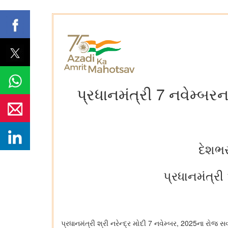
પ્રધાનમંત્રી 7 નવેમ્બરન
દેશભર
પ્રધાનમંત્ર
7
, 2025
પ્રધાનમંત્રી શ્રી નરેન્દ્ર મોદી
નવેમ્બર
ના રોજ સવ