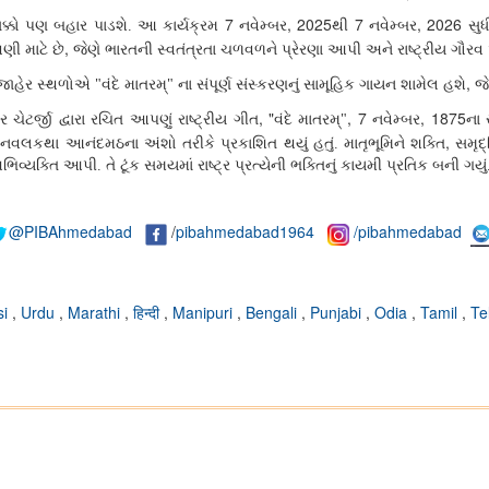
7
, 2025
7
, 2026
િક્કો પણ બહાર પાડશે. આ કાર્યક્રમ
નવેમ્બર
થી
નવેમ્બર
સુધ
,
ણી માટે છે
જેણે ભારતની સ્વતંત્રતા ચળવળને પ્રેરણા આપી અને રાષ્ટ્રીય ગૌરવ
,
 જાહેર સ્થળોએ "વંદે માતરમ્" ના સંપૂર્ણ સંસ્કરણનું સામૂહિક ગાયન શામેલ હશે
જે
, "
, 7
, 1875
ર ચેટર્જી દ્વારા રચિત આપણું રાષ્ટ્રીય ગીત
વંદે માતરમ્"
નવેમ્બર
ના
,
 નવલકથા આનંદમઠના અંશો તરીકે પ્રકાશિત થયું હતું. માતૃભૂમિને શક્તિ
સમૃદ્
ક્તિ આપી. તે ટૂંક સમયમાં રાષ્ટ્ર પ્રત્યેની ભક્તિનું કાયમી પ્રતિક બની ગયું
@PIBAhmedabad
/
pibahmedabad1964
/pibahmedabad
si
,
Urdu
,
Marathi
,
हिन्दी
,
Manipuri
,
Bengali
,
Punjabi
,
Odia
,
Tamil
,
Te