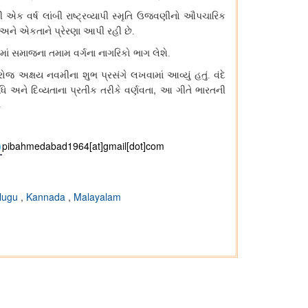
ી એક વર્ષ લાંબી રાષ્ટ્રવ્યાપી સ્મૃતિ ઉજવણીનો ઔપચારિક
 અને એકતાને પ્રેરણા આપી રહી છે.
માં સમાજના તમામ વર્ગના નાગરિકો ભાગ લેશે.
રોજ અક્ષય નવમીના શુભ પ્રસંગે લખવામાં આવ્યું હતું. વંદે
,
ધિ અને દિવ્યતાના પ્રતીક તરીકે વર્ણવતા
આ ગીતે ભારતની
.
pibahmedabad1964[at]gmail[dot]com
lugu
,
Kannada
,
Malayalam