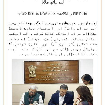
لیے ہاتھ ملایا
प्रविष्टि तिथि: 10 NOV 2025 7:32PM by PIB Delhi
آیوشمان بھارت پردھان منتری جن آروگیہ یوجنا (اے بی
-
پی
ایم جے اے وائی) اور آیوشمان بھارت ڈیجیٹل
مشن (اے بی ڈی ایم) کو نافذ کرنے والی ایجنسی
نیشنل ہیلتھ اتھارٹی (این ایچ اے) نے محکمہ
صحت تحقیق (ڈی ایچ آر) اور انڈین کونسل آف
میڈیکل ریسرچ (آئی سی ایم آر) کے ساتھ اپنے
مفاہمت نامے (ایم او یو) کی تجدید کی ہے۔