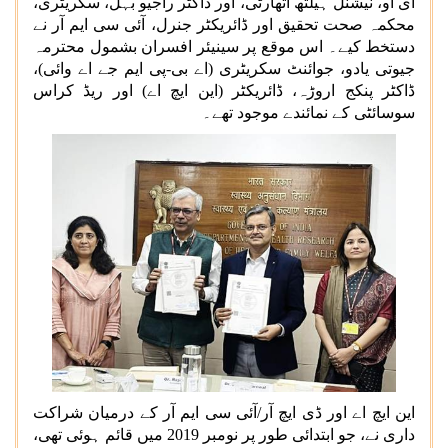
ای او، نیشنل ہیلتھ اتھارٹی، اور ڈاکٹر راجیو بہل، سکریٹری،
محکمہ صحت تحقیق اور ڈائریکٹر جنرل، آئی سی ایم آر نے
دستخط کیے۔ اس موقع پر سینیئر افسران بشمول محترمہ
جیوتی یادو، جوائنٹ سکریٹری (اے بی
-
پی ایم جے اے وائی)،
ڈاکٹر پنکج اروڑہ، ڈائریکٹر (این ایچ اے) اور ریڈ کراس
سوسائٹی کے نمائندے موجود تھے۔
این ایچ اے اور ڈی ایچ آر
/
آئی سی ایم آر کے درمیان شراکت
داری نے، جو ابتدائی طور پر نومبر 2019 میں قائم ہوئی تھی،