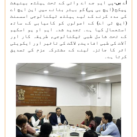
اے بی
-
پی ایم جے اے وائی کے تحت ہیلتھ بینیفٹ
پیکج (ایچ بی پی) کو بہتر بنانے میں این ایچ اے
کی مدد کرنے کے لیے ہیلتھ ٹیکنالوجی اسسمنٹ
(ایچ ٹی اے) کے اصولوں کو کامیابی کے ساتھ
استعمال کیا ہے۔ تجدید شدہ ایم او یو اسکیم
کے تحت شامل طبی ٹیکنالوجی، طریقہ کار اور
آلات کی طبی افادیت، لاگت کی تاثیر اور ایکویٹی
اثر کا جائزہ لینے کے مشترکہ عزم کی تصدیق
کرتا ہے۔