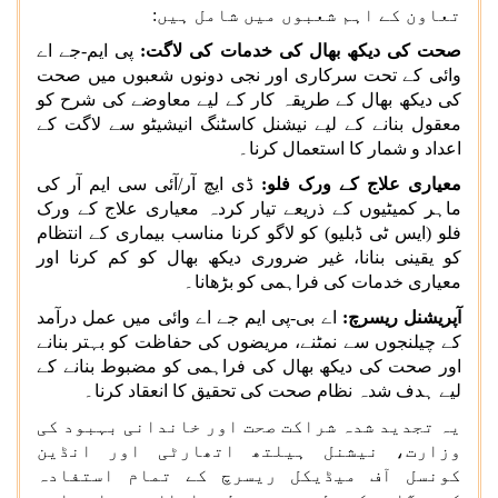
تعاون کے اہم شعبوں میں شامل ہیں:
صحت کی دیکھ بھال کی خدمات کی لاگت:
پی ایم
-
جے اے
وائی کے تحت سرکاری اور نجی دونوں شعبوں میں صحت
کی دیکھ بھال کے طریقہ کار کے لیے معاوضے کی شرح کو
معقول بنانے کے لیے نیشنل کاسٹنگ انیشیٹو سے لاگت کے
اعداد و شمار کا استعمال کرنا۔
معیاری علاج کے ورک فلو:
ڈی ایچ آر
/
آئی سی ایم آر کی
ماہر کمیٹیوں کے ذریعے تیار کردہ معیاری علاج کے ورک
فلو (ایس ٹی ڈبلیو) کو لاگو کرنا مناسب بیماری کے انتظام
کو یقینی بنانا، غیر ضروری دیکھ بھال کو کم کرنا اور
معیاری خدمات کی فراہمی کو بڑھانا۔
آپریشنل ریسرچ:
اے بی
-
پی ایم جے اے وائی میں عمل درآمد
کے چیلنجوں سے نمٹنے، مریضوں کی حفاظت کو بہتر بنانے
اور صحت کی دیکھ بھال کی فراہمی کو مضبوط بنانے کے
لیے ہدف شدہ نظام صحت کی تحقیق کا انعقاد کرنا۔
یہ تجدید شدہ شراکت صحت اور خاندانی بہبود کی
وزارت، نیشنل ہیلتھ اتھارٹی اور انڈین
کونسل آف میڈیکل ریسرچ کے تمام استفادہ