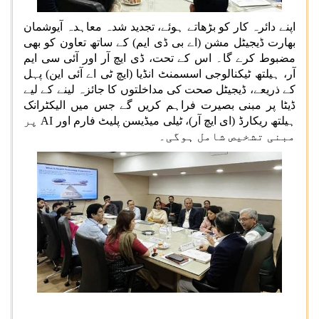
اپنے دائرہ کار کو بڑھاتے ہوئے، تجدید شدہ معاہدہ آیوشمان
بھارت ڈیجیٹل مشن (اے بی ڈی ایم) کے ساتھ تعاون کو بھی
مضبوط کرے گا۔ اس کے تحت، ڈی ایچ آر اور آئی سی ایم
آر، ہیلتھ ٹیکنالوجی اسسمنٹ انڈیا (ایچ ٹی اے آئی این) پہل
کے ذریعے، ڈیجیٹل صحت کی مداخلتوں کا جائزہ لینے کے لیے
ڈیٹا پر مبنی بصیرت فراہم کریں گے جس میں الیکٹرانک
ہیلتھ ریکارڈ (ای ایچ آر)، ٹیلی میڈیسن پلیٹ فارم اور
AI
پر
مبنی تشخیص شامل ہوگی۔