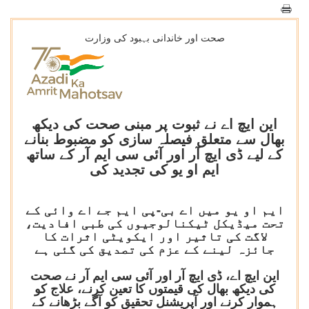
صحت اور خاندانی بہبود کی وزارت
این ایچ اے نے ثبوت پر مبنی صحت کی دیکھ
بھال سے متعلق فیصلہ سازی کو مضبوط بنانے
کے لیے ڈی ایچ آر اور آئی سی ایم آر کے ساتھ
ایم او یو کی تجدید کی
ایم او یو میں اے بی-پی ایم جے اے وائی کے
تحت میڈیکل ٹیکنالوجیوں کی طبی افادیت،
لاگت کی تاثیر اور ایکویٹی اثرات کا
جائزہ لینے کے عزم کی تصدیق کی گئی ہے
این ایچ اے، ڈی ایچ آر اور آئی سی ایم آر نے صحت
کی دیکھ بھال کی قیمتوں کا تعین کرنے، علاج کو
ہموار کرنے اور آپریشنل تحقیق کو آگے بڑھانے کے