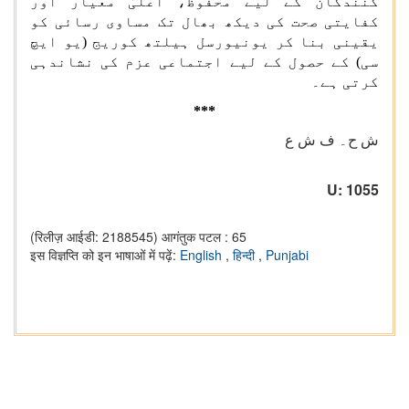
کنندگان کے لیے محفوظ، اعلیٰ معیار اور
کفایتی صحت کی دیکھ بھال تک مساوی رسائی کو
یقینی بنا کر یونیورسل ہیلتھ کوریج (یو ایچ
سی) کے حصول کے لیے اجتماعی عزم کی نشاندہی
کرتی ہے۔
***
ش ح۔ ف ش ع
U: 1055
(रिलीज़ आईडी: 2188545)
आगंतुक पटल : 65
इस विज्ञप्ति को इन भाषाओं में पढ़ें:
English
,
हिन्दी
,
Punjabi