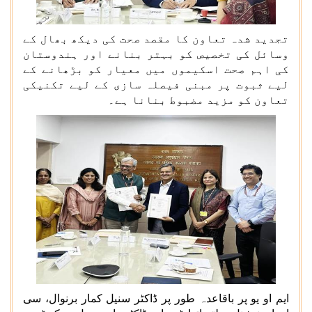
تجدید شدہ تعاون کا مقصد صحت کی دیکھ بھال کے
وسائل کی تخصیص کو بہتر بنانے اور ہندوستان
کی اہم صحت اسکیموں میں معیار کو بڑھانے کے
لیے ثبوت پر مبنی فیصلہ سازی کے لیے تکنیکی
تعاون کو مزید مضبوط بنانا ہے۔
ایم او یو پر باقاعدہ طور پر ڈاکٹر سنیل کمار برنوال، سی