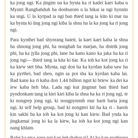
ka jong ngi. Ka jingim na ka bynta ka ri kadei kaei kaba u
Myntri Rangbahduh ba donburom u la hikai ia ngi hynnin
ka sngi. U la kyrpad ia ngi ban thied tang ia kito ki mar na
ka bynta ki iing jong ngi kiba la shna ha la ka jong ka ri jong
ngi.
Para kynthei bad shynrang baieit, la kaei kaei kaba la shna
ha shnong jong phi, ha nongbah ba marjan, ha distrik jong
phi, ha ka jylla jong phi, lane ha kano kano ka jaka ha ka ri
jong ngi— thied tang ia kita ki tiar. Ka ioh ka kot jong ka ri
ka kiew stet bha. Mynta, ngi don ha ka kyrdan kaba saw ha
ka pyrthei, bad shen, ngin sa poi sha ka kyrdan kaba lai.
Bad kane ka ri kaba don 1.44 billion ngut ki briew ka dei ka
iew kaba heh bha. Lada ngi kut jingmut ban thied bad
pyndonkam tang ia kiei kiei kiba la shna ha ka ri jong ngi, te
ki nongrep jong ngi, ki nongpynmih mar barit baria jong
ngi, ki self help group, bad ki nongtrei kti ha ka ri - baroh
kin sakhi ba ka ioh ka kot jong ki kan kiew. Bad ynda ka
jingkamai jong ki ka la kiew, ka ioh ka kot jong ngi kan
nang khlain.
Balei ka pisa jong ngi kan leit shabar ri? Ai ba kan pynbiang