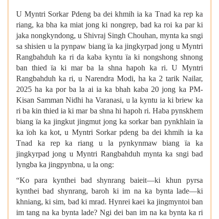
U Myntri Sorkar Pdeng ba dei khmih ia ka Tnad ka rep ka
riang, ka bha ka miat jong ki nongrep, bad ka roi ka par ki
jaka nongkyndong, u Shivraj Singh Chouhan, mynta ka sngi
sa shisien u la pynpaw biang ïa ka jingkyrpad jong u Myntri
Rangbahduh ka ri da kaba kyntu ïa ki nongshong shnong
ban thied ïa ki mar ba la shna hapoh ka ri. U Myntri
Rangbahduh ka ri, u Narendra Modi, ha ka 2 tarik Nailar,
2025 ha ka por ba la ai ia ka bhah kaba 20 jong ka PM-
Kisan Samman Nidhi ha Varanasi, u la kyntu ia ki briew ka
ri ba kin thied ia ki mar ba shna hi hapoh ri. Haba pynskhem
biang ïa ka jingkut jingmut jong ka sorkar ban pynkhlain ïa
ka ïoh ka kot, u Myntri Sorkar pdeng ba dei khmih ia ka
Tnad ka rep ka riang u la pynkynmaw biang ïa ka
jingkyrpad jong u Myntri Rangbahduh mynta ka sngi bad
lyngba ka jingpynbna, u la ong:
“Ko para kynthei bad shynrang baieit—ki khun pyrsa
kynthei bad shynrang, baroh ki im na ka bynta lade—ki
khniang, ki sim, bad ki mrad. Hynrei kaei ka jingmyntoi ban
im tang na ka bynta lade? Ngi dei ban im na ka bynta ka ri