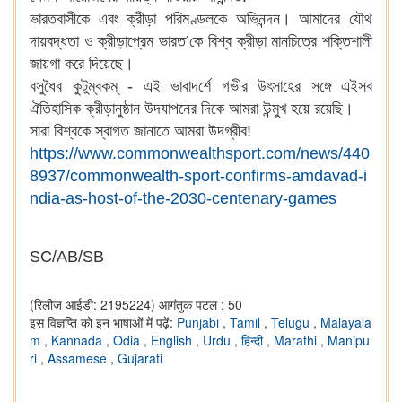
ভারতবাসীকে এবং ক্রীড়া পরিমণ্ডলকে অভিনন্দন। আমাদের যৌথ
দায়বদ্ধতা ও ক্রীড়াপ্রেম ভারত’কে বিশ্ব ক্রীড়া মানচিত্রে শক্তিশালী
জায়গা করে দিয়েছে।
বসুধৈব কুটুম্বকম্‌ - এই ভাবাদর্শে গভীর উৎসাহের সঙ্গে এইসব
ঐতিহাসিক ক্রীড়ানুষ্ঠান উদযাপনের দিকে আমরা উন্মুখ হয়ে রয়েছি।
সারা বিশ্বকে স্বাগত জানাতে আমরা উদগ্রীব!
https://www.commonwealthsport.com/news/440
8937/commonwealth-sport-confirms-amdavad-i
ndia-as-host-of-the-2030-centenary-games
SC/AB/SB
(रिलीज़ आईडी: 2195224)
आगंतुक पटल : 50
इस विज्ञप्ति को इन भाषाओं में पढ़ें:
Punjabi
,
Tamil
,
Telugu
,
Malayala
m
,
Kannada
,
Odia
,
English
,
Urdu
,
हिन्दी
,
Marathi
,
Manipu
ri
,
Assamese
,
Gujarati