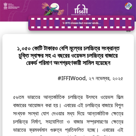
✨ IFFI closes but never ends…
১,০৫০ কোটি টাকারও বেশি মূল্যের চলচ্চিত্র সংক্রান্ত
চুক্তি স্বাক্ষর সহ এ বছরের ওয়েভস চলচ্চিত্র বাজারে
রেকর্ড পরিমাণ অংশগ্রহণকারী সামিল হয়েছেন
#IFFIWood, ২৭ নভেম্বর, ২০২৫
৫৬তম ভারতের আন্তর্জাতিক চলচ্চিত্র উৎসবে ওয়েভস ফিল্ম
বাজারের আয়োজন করা হয়। এবারের এই চলচ্চিত্র বাজারে বিপুল
সংখ্যক সংস্থা যোগ দেওয়ার মধ্য দিয়ে আন্তর্জাতিক ক্ষেত্রে
চলচ্চিত্র নির্মাণ, সহযোগিতা ও বাজার সম্প্রসারণের ক্ষেত্রে
ভারতের ক্রমবর্ধমান গুরুত্ব প্রতিফলিত হচ্ছে। এবারের এই