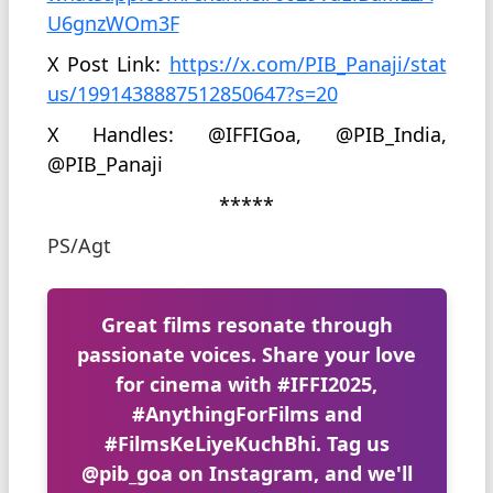
U6gnzWOm3F
X Post Link:
https://x.com/PIB_Panaji/stat
us/1991438887512850647?s=20
X Handles: @IFFIGoa, @PIB_India,
@PIB_Panaji
*****
PS/Agt
Great films resonate through
passionate voices. Share your love
for cinema with
#IFFI2025
,
#AnythingForFilms
and
#FilmsKeLiyeKuchBhi
. Tag us
@pib_goa
on Instagram, and we'll