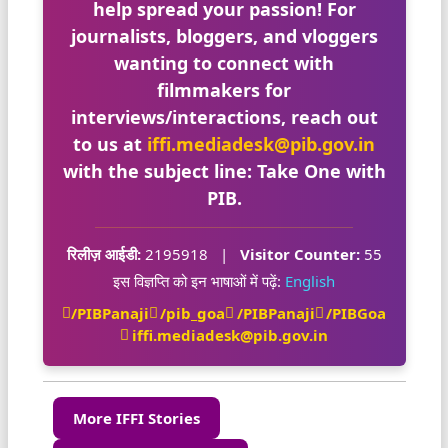
help spread your passion! For
journalists, bloggers, and vloggers
wanting to connect with
filmmakers for
interviews/interactions, reach out
to us at
iffi.mediadesk@pib.gov.in
with the subject line:
Take One with
PIB
.
रिलीज़ आईडी:
2195918
|
Visitor Counter:
55
इस विज्ञप्ति को इन भाषाओं में पढ़ें:
English
/PIBPanaji
/pib_goa
/PIBPanaji
/PIBGoa
iffi.mediadesk@pib.gov.in
More IFFI Stories