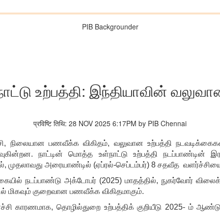
PIB Backgrounder
ாட்டு உற்பத்தி: இந்தியாவின் வலுவ
प्रविष्टि तिथि: 28 NOV 2025 6:17PM by PIB Chennai
சி
, நிலையான பணவீக்க விகிதம், வலுவான உற்பத்தி நடவடிக்கைகள
வுகின்றன. நாட்டின் மொத்த உள்நாட்டு உற்பத்தி நடப்பாண்டின்
ில், முதலாவது அரையாண்டில் (ஏப்ரல்-செப்டம்பர்) 8 சதவீத வளர்ச்சியை
கையில் நடப்பாண்டு அக்டோபர் (2025) மாதத்தில், நுகர்வோர் விலைக்
ில் மிகவும் குறைவான பணவீக்க விகிதமாகும்.
ச்சி காரணமாக, தொழில்துறை உற்பத்திக் குறியீடு 2025- ம் ஆண்டு