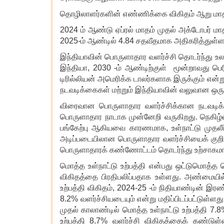
தொழிலாளர்களின் எண்ணிக்கை விகிதம் ஆறு மாதங
2024 ம் ஆண்டு ஏப்ரல் மாதம் முதல் அக்டோபர் ம
2025-ம் ஆண்டில் 4.84 சதவீதமாக அதிகரித்துள்ள
இந்தியாவின் பொருளாதார வளர்ச்சி தொடர்ந்து உ
இந்தியா
, 2030 -ம் ஆண்டிற்குள் மூன்றாவது பெ
டிரில்லியன் அமெரிக்க டாலர்களாக இருக்கும் என்
நடவடிக்கைகள் மற்றும் இந்தியாவின் வலுவான ஒர
விரைவான பொருளாதார வளர்ச்சிக்கான நடவடி
பொருளாதார நாடாக முன்னேறி வருகிறது. நெகிழ்
பங்கேற்பு ஆகியவை காரணமாக, உள்நாட்டு முதலீட்
அடிப்படையிலான பொருளாதார வளர்ச்சியைக் குறிப்பத
பொருளாதாரக் கண்ணோட்டம் தொடர்ந்து உற்சாகமான 
மொத்த உள்நாட்டு உற்பத்தி என்பது ஒட்டுமொத்த
விகிதத்தை பிரதிபலிப்பதாக உள்ளது. அண்மையில்
உற்பத்தி விகிதம், 2024-25 -ம் நிதியாண்டின் இ
8.2% வளர்ச்சியடையும் என்று மதிப்பிடப்பட்டுள்ளத
முதல் காலாண்டில் மொத்த உள்நாட்டு உற்பத்தி 7
உற்பத்தி 8.7% வளர்ச்சி விகிதத்தைக் கண்டுள்ள