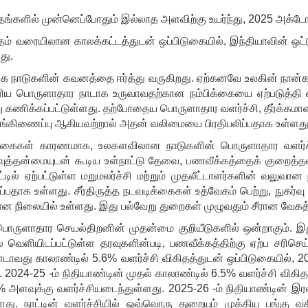
்களில் முன்னெப்போதும் இல்லாத அளவிற்கு உயர்ந்து
, 2025 அக்டோப
ாதம் வரையிலான காலக்கட்டத்துடன் ஒப்பிடுகையில், இந்தியாவின் ஒட்
து.
லக நாடுகளின் கவனத்தை ஈர்த்து வருகிறது. ஏற்கனவே உலகின் நான
ரிய பொருளாதார நாடாக உருவாவதற்கான நம்பிக்கையை ஏற்படுத்தி வரு
று கணிக்கப்பட்டுள்ளது. தற்போதைய பொருளாதார வளர்ச்சி, தீர்க்கம
ுங்கிணைப்பு ஆகியவற்றால் அதன் வலிமையை பிரதிபலிப்பதாக உள்ளது
க்கைகள் காரணமாக
, உலகளவிலான நாடுகளின் பொருளாதார வளர்ச்ச
வுத்தன்மையுடன் கூடிய உள்நாட்டு தேவை, பணவீக்கத்தைக் குறைத
டில் ஏற்பட்டுள்ள மறுமலர்ச்சி மற்றும் முதலீட்டாளர்களின் வலுவா
ாக உள்ளது. சீர்திருத்த நடவடிக்கைகள் உத்வேகம் பெற்று, நுகர்வு 
நிலையில் உள்ளது. இது பல்வேறு துறைகள் முழுவதும் சீரான வேகத்தைய
 பொருளாதார செயல்திறனின் முதன்மை குறியீடுகளில் ஒன்றாகும். இத
 வெளியிடப்பட்டுள்ள தரவுகளின்படி
, பணவீக்கத்திற்கு ஏற்ப சரிசெய
ரண்டாவது காலாண்டில் 5.6% வளர்ச்சி விகிதத்துடன் ஒப்பிடுகையில், 
ு. 2024-25 -ம் நிதியாண்டின் முதல் காலாண்டில் 6.5% வளர்ச்சி விகித
.8% அளவுக்கு வளர்ச்சியடைந்துள்ளது. 2025-26 -ம் நிதியாண்டின் 
து. நாட்டின் வளர்ச்சியில் ஒவ்வொரு துறையும் முக்கிய பங்கு வ