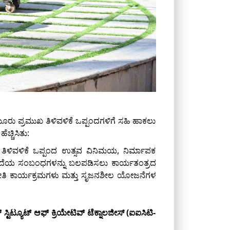
ೂರು ಪ್ರಮುಖ ತಿಳಿವಳಿಕೆ ಒಪ್ಪಂದಗಳಿಗೆ ಸಹಿ ಹಾಕಲು
ಚ್ಚಿಸಿತು:
 ತಿಳಿವಳಿಕೆ ಒಪ್ಪಂದ ಉತ್ಸವ ವಿನಿಮಯ, ನಿರ್ಮಾಪಕ
ದೆಯ ಸಂಬಂಧಗಳನ್ನು ಬಲಪಡಿಸಲು ಕಾರ್ಯತಂತ್ರದ
ರಬೇತಿ ಕಾರ್ಯಕ್ರಮಗಳು ಮತ್ತು ಸೃಜನಶೀಲ ಯೋಜನೆಗಳ
್ಟಿಟ್ಯೂಟ್ ಆಫ್ ಕ್ರಿಯೇಟಿವ್ ಟೆಕ್ನಾಲಜೀಸ್ (ಐಐಸಿಟಿ-