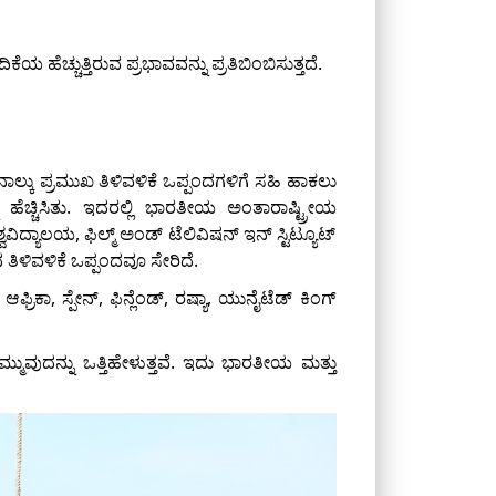
ೆಚ್ಚುತ್ತಿರುವ ಪ್ರಭಾವವನ್ನು ಪ್ರತಿಬಿಂಬಿಸುತ್ತದೆ.
ಲ್ಕು ಪ್ರಮುಖ ತಿಳಿವಳಿಕೆ ಒಪ್ಪಂದಗಳಿಗೆ ಸಹಿ ಹಾಕಲು
ು ಹೆಚ್ಚಿಸಿತು. ಇದರಲ್ಲಿ ಭಾರತೀಯ ಅಂತಾರಾಷ್ಟ್ರೀಯ
ಿದ್ಯಾಲಯ, ಫಿಲ್ಮ್ ಅಂಡ್ ಟೆಲಿವಿಷನ್ ಇನ್ ಸ್ಟಿಟ್ಯೂಟ್
ತಿಳಿವಳಿಕೆ ಒಪ್ಪಂದವೂ ಸೇರಿದೆ.
ರಿಕಾ, ಸ್ಪೇನ್, ಫಿನ್ಲೆಂಡ್, ರಷ್ಯಾ, ಯುನೈಟೆಡ್ ಕಿಂಗ್
್ಮುವುದನ್ನು ಒತ್ತಿಹೇಳುತ್ತವೆ. ಇದು ಭಾರತೀಯ ಮತ್ತು