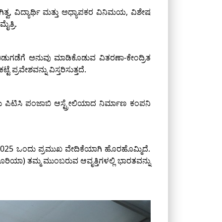
ವ, ವಿದ್ಯಾರ್ಥಿ ಮತ್ತು ಅಧ್ಯಾಪಕರ ವಿನಿಮಯ, ವಿಶೇಷ
ತ್ರಿ.
ಬಿಡುಗಡೆಗೆ ಅನುವು ಮಾಡಿಕೊಡುವ ವಿತರಣಾ-ಕೇಂದ್ರಿತ
ಪ್ರವೇಶವನ್ನು ವಿಸ್ತರಿಸುತ್ತದೆ.
 ಪಿಟಿಸಿ ಪಂಜಾಬಿ ಆಸ್ಟ್ರೇಲಿಯಾದ ನಿರ್ಮಾಣ ಕಂಪನಿ
್ 2025 ಒಂದು ಪ್ರಮುಖ ವೇದಿಕೆಯಾಗಿ ಹೊರಹೊಮ್ಮಿದೆ.
ಕ್ಷಿಣ ಕೊರಿಯಾ) ತಮ್ಮ ಮುಂಬರುವ ಆವೃತ್ತಿಗಳಲ್ಲಿ ಭಾರತವನ್ನು