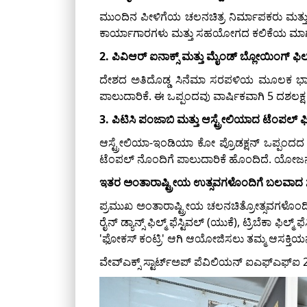
ಮುಂದಿನ ಪೀಳಿಗೆಯ ಚಲನಚಿತ್ರ ನಿರ್ಮಾಪಕರು ಮತ್ತು 
ಕಾರ್ಯಾಗಾರಗಳು ಮತ್ತು ಸಹಯೋಗದ ಕಲಿಕೆಯ ಮಾರ್ಗಗಳ 
2. ಪಿವಿಆರ್ ಐನಾಕ್ಸ್ ಮತ್ತು ಮೈಂಡ್ ಬ್ಲೋಯಿಂಗ್ ಫಿಲ್
ದೇಶದ ಅತಿದೊಡ್ಡ ಸಿನೆಮಾ ಸರಪಳಿಯ ಮೂಲಕ ಭಾರತದಲ್
ಪಾಲುದಾರಿಕೆ. ಈ ಒಪ್ಪಂದವು ವಾರ್ಷಿಕವಾಗಿ 5 ದಶಲಕ್ಷ ಡ
3. ಪಿಟಿಸಿ ಪಂಜಾಬಿ ಮತ್ತು ಆಸ್ಟ್ರೇಲಿಯಾದ ಟೆಂಪಲ್ ಫಿಲ
ಆಸ್ಟ್ರೇಲಿಯಾ-ಇಂಡಿಯಾ ಕೋ ಪ್ರೊಡಕ್ಷನ್ ಒಪ್ಪಂದದ
ಟೆಂಪಲ್ ನೊಂದಿಗೆ ಪಾಲುದಾರಿಕೆ ಹೊಂದಿದೆ. ಯೋಜನೆಗ
ಇತರ ಅಂತಾರಾಷ್ಟ್ರೀಯ ಉತ್ಸವಗಳೊಂದಿಗೆ ಬಲವ
ಪ್ರಮುಖ ಅಂತಾರಾಷ್ಟ್ರೀಯ ಚಲನಚಿತ್ರೋತ್ಸವಗಳೊಂದಿಗ
ರೈನ್ ಡ್ಯಾನ್ಸ್ ಫಿಲ್ಮ್ ಫೆಸ್ಟಿವಲ್ (ಯುಕೆ), ಟ್ರಿಬೆಕಾ ಫ
'ಫೋಕಸ್ ಕಂಟ್ರಿ' ಆಗಿ ಆಯೋಜಿಸಲು ತಮ್ಮ ಆಸಕ್ತಿಯನ್ನು 
ವೇವ್ಎಕ್ಸ್ ಸ್ಟಾರ್ಟ್ಅಪ್ ಪೆವಿಲಿಯನ್ ಐಎಫ್ಎಫ್ಐ 20