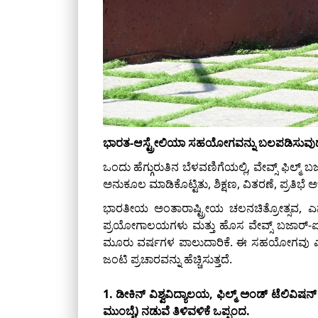
ಭಾರತ-ಆಸ್ಟ್ರೇಲಿಯಾ ಸಹಯೋಗವನ್ನು ಬಲಪಡಿಸುವುದು: 
ಒಂದು ಹೆಗ್ಗುರುತಿನ ಬೆಳವಣಿಗೆಯಲ್ಲಿ, ವೇವ್ಸ್ ಫಿ
ಅನುಕೂಲ ಮಾಡಿಕೊಟ್ಟಿತು, ಶಿಕ್ಷಣ, ವಿತರಣೆ, ಪ್ರತಿಭೆ 
ಭಾರತೀಯ ಅಂತಾರಾಷ್ಟ್ರೀಯ ಚಲನಚಿತ್ರೋತ್ಸವ, ಎನ್
ಪ್ರಯೋಗಾಲಯಗಳು ಮತ್ತು ಹೊಸ ವೇವ್ಸ್ ಬಜಾರ್
ಮೂರು ವರ್ಷಗಳ ಪಾಲುದಾರಿಕೆ. ಈ ಸಹಯೋಗವು ಎರಡೂ 
ಜಂಟಿ ಪ್ರಚಾರವನ್ನು ಹೆಚ್ಚಿಸುತ್ತದೆ.
1. ಡೀಕಿನ್ ವಿಶ್ವವಿದ್ಯಾಲಯ, ಫಿಲ್ಮ್ ಅಂಡ್ ಟೆಲಿವಿಷ
ಮುಂಬೈ) ನಡುವೆ ತಿಳಿವಳಿಕೆ ಒಪ್ಪಂದ.