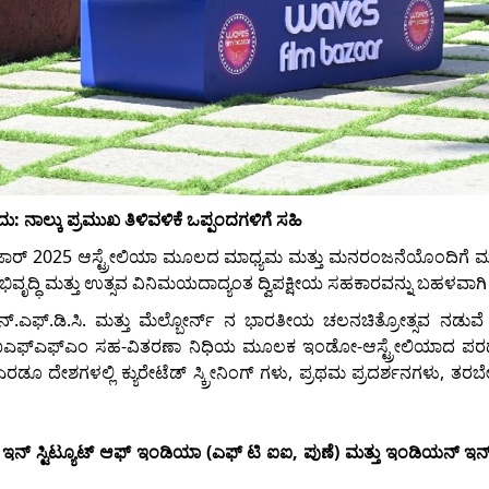
ನಾಲ್ಕು ಪ್ರಮುಖ ತಿಳಿವಳಿಕೆ ಒಪ್ಪಂದಗಳಿಗೆ ಸಹಿ
ಲ್ಮ್ ಬಜಾರ್ 2025 ಆಸ್ಟ್ರೇಲಿಯಾ ಮೂಲದ ಮಾಧ್ಯಮ ಮತ್ತು ಮನರಂಜನೆಯೊಂದಿಗೆ ಮ
ಅಭಿವೃದ್ಧಿ ಮತ್ತು ಉತ್ಸವ ವಿನಿಮಯದಾದ್ಯಂತ ದ್ವಿಪಕ್ಷೀಯ ಸಹಕಾರವನ್ನು ಬಹಳವಾಗಿ ಹೆ
.ಎಫ್.ಡಿ.ಸಿ. ಮತ್ತು ಮೆಲ್ಬೋರ್ನ್ ನ ಭಾರತೀಯ ಚಲನಚಿತ್ರೋತ್ಸವ ನಡುವೆ
-ಐಎಫ್ಎಫ್ಎಂ ಸಹ-ವಿತರಣಾ ನಿಧಿಯ ಮೂಲಕ ಇಂಡೋ-ಆಸ್ಟ್ರೇಲಿಯಾದ ಪರ
ದೇಶಗಳಲ್ಲಿ ಕ್ಯುರೇಟೆಡ್ ಸ್ಕ್ರೀನಿಂಗ್ ಗಳು, ಪ್ರಥಮ ಪ್ರದರ್ಶನಗಳು, ತ
ನ್ ಇನ್ ಸ್ಟಿಟ್ಯೂಟ್ ಆಫ್ ಇಂಡಿಯಾ (ಎಫ್ ಟಿ ಐಐ, ಪುಣೆ) ಮತ್ತು ಇಂಡಿಯನ್ ಇನ್ ಸ