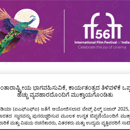
ಂತಾರಾಷ್ಟ್ರೀಯ ಭಾಗವಹಿಸುವಿಕೆ, ಕಾರ್ಯತಂತ್ರದ ತಿಳಿವಳಿಕೆ 
ಹೆಚ್ಚು ವ್ಯವಹಾರದೊಂದಿಗೆ ಮುಕ್ತಾಯಗೊಂಡಿತು
ಡಿಯಾ (ಐಎಫ್ಎಫ್ಐ) ಜತೆಗೆ ಆಯೋಜಿಸಲಾದ ವೇವ್ಸ್ ಫಿಲ್ಮ್ ಬಜಾರ್ 2025,
ಾಗಿ ಭಾರತದ ಸ್ಥಾನವನ್ನು ಪುನರುಚ್ಚರಿಸುವ ಮೂಲಕ ಉನ್ನತ ಟಿಪ್ಪಣಿಯೊಂದಿಗೆ
ದಾರಿಕೆ ಮತ್ತು ವಿಷಯ ರಚನೆಕಾರರು, ವಿತರಕರು ಮತ್ತು ಉದ್ಯಮ ವೃತ್ತಿಪರರಿಗೆ ಸಾ