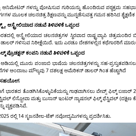
ಅನಿಮೇಟರ್ ಗಳನ್ನು ಪೋಷಿಸುವ ಗುರಿಯನ್ನು ಹೊಂದಿರುವ ಪಠ್ಯಕ್ರಮ ಸಹಭಾಗಿತ್
ಮೂಲಕ ಚಲನಚಿತ್ರ ಶಿಕ್ಷಣವನ್ನು ಮುನ್ನಡೆಸುವತ್ತ ಗಮನ ಹರಿಸಿದ ಶೈಕ್ಷಣಿಕ ಮೈ
ಮ್ಸ್, ಆಸ್ಟ್ರೇಲಿಯಾದ ನಡುವೆ ತಿಳಿವಳಿಕೆ ಒಪ್ಪಂದ
ಲಿ ಆಸ್ಟ್ರೇಲಿಯಾದ ಚಲನಚಿತ್ರಗಳ ಸ್ಥಿರವಾದ ರಾಷ್ಟ್ರವ್ಯಾಪಿ ಚಿತ್ರಮಂದಿರ 
ಾಲರ್ ಗಳಿಸುವ ನಿರೀಕ್ಷೆಯಿದೆ. ಇದು ಎರಡೂ ದೇಶಗಳಲ್ಲಿನ ಕಥೆಗಾರರಿಗೆ ಮಾರುಕಟ್ಟೆ 
್ಮ್ ಪ್ರೊಡಕ್ಷನ್ ಕಂಪನಿ ನಡುವೆ ತಿಳಿವಳಿಕೆ ಒಪ್ಪಂದ
 ಅಡಿಯಲ್ಲಿ ಮೂರು ಪಂಜಾಬಿ ಭಾಷೆಯ ಚಲನಚಿತ್ರಗಳನ್ನು ಸಹ-ಪ್ರಸ್ತುತಪಡಿಸಲು
ಳ ಅಂದಾಜು ಮೌಲ್ಯವು 7 ದಶಲಕ್ಷ ಅಮೆರಿಕನ್ ಡಾಲರ್ ಗಿಂತ ಹೆಚ್ಚಾಗಿದೆ
ಾದ ಸಹಯೋಗ
ೆ ಭಾರತದ ತೊಡಗಿಸಿಕೊಳ್ಳುವಿಕೆಯನ್ನು ಗಾಢವಾಗಿಸಲು ವೇವ್ಸ್ ಫಿಲ್ಮ್ ಬಜಾರ
ಿಲ್ಮ್ ಫೆಸ್ಟಿವಲ್ ಲಿಸ್ಬೋವಾ ಮತ್ತು ಬುಸಾನ್ ಇಂಟರ್ ನ್ಯಾಷನಲ್ ಫಿಲ್ಮ್ ಫೆಸ್ಟಿವಲ್ (ದ
ವ್ಯಕ್ತಪಡಿಸಿವೆ.
25 ರಲ್ಲಿ 14 ಸೃಜನಶೀಲ-ಟೆಕ್ ನವೋದ್ಯಮಿಗಳನ್ನು ಪ್ರದರ್ಶಿಸಿತು.