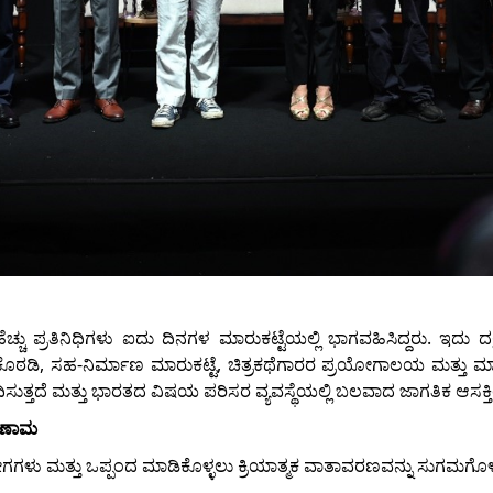
ಚ್ಚು ಪ್ರತಿನಿಧಿಗಳು ಐದು ದಿನಗಳ ಮಾರುಕಟ್ಟೆಯಲ್ಲಿ ಭಾಗವಹಿಸಿದ್ದರು. ಇದು ದಕ
ಕೊಠಡಿ, ಸಹ-ನಿರ್ಮಾಣ ಮಾರುಕಟ್ಟೆ, ಚಿತ್ರಕಥೆಗಾರರ ಪ್ರಯೋಗಾಲಯ ಮತ್ತು ಮಾರ
ಿಸುತ್ತದೆ ಮತ್ತು ಭಾರತದ ವಿಷಯ ಪರಿಸರ ವ್ಯವಸ್ಥೆಯಲ್ಲಿ ಬಲವಾದ ಜಾಗತಿಕ ಆಸಕ್ತಿಯನ
ರಿಣಾಮ
ೋಗಗಳು ಮತ್ತು ಒಪ್ಪಂದ ಮಾಡಿಕೊಳ್ಳಲು ಕ್ರಿಯಾತ್ಮಕ ವಾತಾವರಣವನ್ನು ಸುಗಮಗೊಳಿ