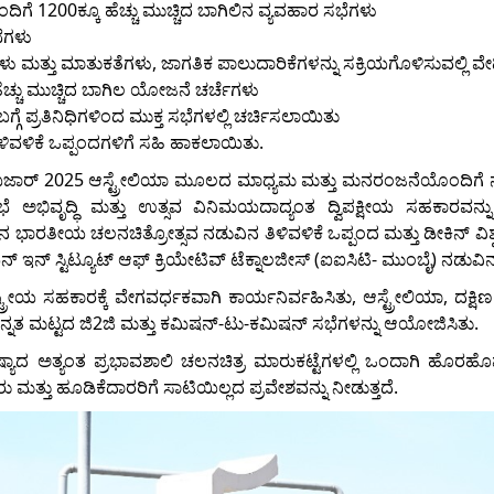
ಿಗೆ 1200ಕ್ಕೂ ಹೆಚ್ಚು ಮುಚ್ಚಿದ ಬಾಗಿಲಿನ ವ್ಯವಹಾರ ಸಭೆಗಳು
ಭೆಗಳು
ತು ಮಾತುಕತೆಗಳು, ಜಾಗತಿಕ ಪಾಲುದಾರಿಕೆಗಳನ್ನು ಸಕ್ರಿಯಗೊಳಿಸುವಲ್ಲಿ ವೇದಿಕೆಯ ಹ
ೆಚ್ಚು ಮುಚ್ಚಿದ ಬಾಗಿಲ ಯೋಜನೆ ಚರ್ಚೆಗಳು
ೆ ಪ್ರತಿನಿಧಿಗಳಿಂದ ಮುಕ್ತ ಸಭೆಗಳಲ್ಲಿ ಚರ್ಚಿಸಲಾಯಿತು
ಳಿವಳಿಕೆ ಒಪ್ಪಂದಗಳಿಗೆ ಸಹಿ ಹಾಕಲಾಯಿತು.
ಿಲ್ಮ್ ಬಜಾರ್ 2025 ಆಸ್ಟ್ರೇಲಿಯಾ ಮೂಲದ ಮಾಧ್ಯಮ ಮತ್ತು ಮನರಂಜನೆಯೊಂದಿಗೆ ನಾ
ಿಭೆ ಅಭಿವೃದ್ಧಿ ಮತ್ತು ಉತ್ಸವ ವಿನಿಮಯದಾದ್ಯಂತ ದ್ವಿಪಕ್ಷೀಯ ಸಹಕಾರವನ್ನ
ನ ಭಾರತೀಯ ಚಲನಚಿತ್ರೋತ್ಸವ ನಡುವಿನ ತಿಳಿವಳಿಕೆ ಒಪ್ಪಂದ ಮತ್ತು ಡೀಕಿನ್ ವಿಶ್ವವ
ನ್ ಸ್ಟಿಟ್ಯೂಟ್ ಆಫ್ ಕ್ರಿಯೇಟಿವ್ ಟೆಕ್ನಾಲಜೀಸ್ (ಐಐಸಿಟಿ- ಮುಂಬೈ) ನಡುವಿನ 
ಯ ಸಹಕಾರಕ್ಕೆ ವೇಗವರ್ಧಕವಾಗಿ ಕಾರ್ಯನಿರ್ವಹಿಸಿತು, ಆಸ್ಟ್ರೇಲಿಯಾ, ದಕ್ಷಿಣ ಆಫ್
್ನತ ಮಟ್ಟದ ಜಿ2ಜಿ ಮತ್ತು ಕಮಿಷನ್-ಟು-ಕಮಿಷನ್ ಸಭೆಗಳನ್ನು ಆಯೋಜಿಸಿತು.
್ಯಾದ ಅತ್ಯಂತ ಪ್ರಭಾವಶಾಲಿ ಚಲನಚಿತ್ರ ಮಾರುಕಟ್ಟೆಗಳಲ್ಲಿ ಒಂದಾಗಿ ಹೊರಹೊಮ
ಮತ್ತು ಹೂಡಿಕೆದಾರರಿಗೆ ಸಾಟಿಯಿಲ್ಲದ ಪ್ರವೇಶವನ್ನು ನೀಡುತ್ತದೆ.