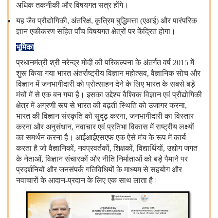
अधिक
तकनीकी
और
विषयगत
सत्र
होंगे।
यह
जैव
प्रौद्योगिकी
,
अंतरिक्ष
,
कृत्रिम
बुद्धिमत्ता
(
एआई
)
और
पारंपरिक
ज्ञान
एकीकरण
सहित
पाँच
विषयगत
क्षेत्रों
पर
केंद्रित
होगा।
भूमिका
प्रधानमंत्री
श्री
नरेन्द्र
मोदी
की
परिकल्पना
के
अंतर्गत
वर्ष 2015 में
शुरू
किया
गया
भारत
अंतर्राष्ट्रीय
विज्ञान
महोत्सव, वैज्ञानिक
सोच
और
विज्ञान
में
जनभागीदारी
को
प्रोत्साहन
देने
के
लिए
भारत
के
सबसे
बड़े
मंचों
में
से
एक
बन
गया
है।
इसका
उद्देश्य
वैश्विक
विज्ञान
एवं
प्रौद्योगिकी
क्षेत्र
में
अग्रणी
रूप
से
भारत
की
बढ़ती
स्थिति
को
उजागर
करना,
भारत
की
विज्ञान
संस्कृति
को
सुदृढ़
करना, जनभागीदारी
का
विस्तार
करना
और
अनुसंधान, नवाचार
एवं
प्रतिभा
विकास
में
राष्ट्रीय
लक्ष्यों
का
समर्थन
करना
है।
आईआईएसएफ
एक
ऐसे
मंच
के
रूप
में
कार्य
करता
है
जो
वैज्ञानिकों, नवप्रवर्तकों, शिक्षकों, विद्यार्थियों, उद्योग
जगत
के
नेताओं, विज्ञान
संचारकों
और
नीति
निर्माताओं
को
बड़े
पैमाने
पर
प्रदर्शनियों
और
जनसंपर्क
गतिविधियों
के
माध्यम
से
सहयोग
और
नवाचारों
के
आदान-प्रदान
के
लिए
एक
साथ
लाता
है।