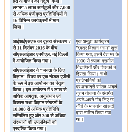
इस
आयोजन
का
नेतृत्व
किया।
लगभग
5
लाख
आगंतुकों
और
7,000
से
अधिक
पंजीकृत
प्रतिनिधियों
ने
16
विभिन्न
कार्यक्रमों
में
भाग
लिया।
आईआईएसएफ
का
दूसरा
संस्करण
7
एक
अनूठा
कार्यक्रम
से
11
दिसंबर
2016
के
बीच
"छात्र
विज्ञान
ग्राम" शुरू
सीएसआईआर
-
एनपीएल
,
नई
दिल्ली
किया
गया; इसमें
देश
भर
के
में
आयोजित
किया
गया।
1900 से
ज़्यादा
ग्रामीण
विद्यार्थियों
और
शिक्षकों
ने
सीएसआईआर
ने
"
जनता
के
लिए
हिस्सा
लिया।
सभी
विज्ञान
"
विषय
पर
एक
नोडल
एजेंसी
प्रतिभागियों
को
के
रूप
में
इस
आयोजन
का
नेतृत्व
प्रधानमंत्री
सांसद
आदर्श
किया।
इस
आयोजन
में
5
लाख
से
ग्राम
योजना
के
अंतर्गत
अधिक
आगंतुक
,
अनुसंधान
एवं
अपने-अपने
गोद
लिए
गए
विकास
तथा
विज्ञान
संगठनों
के
गाँवों
के
माननीय
सांसदों
10,000
से
अधिक
प्रतिनिधि
द्वारा
नामित
किया
गया
सम्मिलित
हुए
और
300
से
अधिक
था।
संस्थानों
की
उपलब्धियों
को
प्रदर्शित
किया
गया।