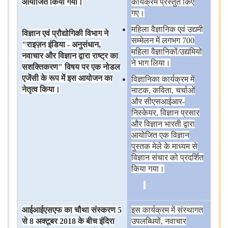
आयोजित
किया
गया।
कार्यक्रम
प्रस्तुत
किए
गए।
महिला
वैज्ञानिक
एवं
उद्यमी
विज्ञान
एवं
प्रौद्योगिकी
विभाग
ने
सम्मेलन
में
लगभग 700
"
राइज़न
इंडिया
-
अनुसंधान
,
महिला
वैज्ञानिकों/उद्यमियों
नवाचार
और
विज्ञान
द्वारा
राष्ट्र
का
ने
भाग
लिया।
सशक्तिकरण
"
विषय
पर
एक
नोडल
एजेंसी
के
रूप
में
इस
आयोजन
का
विज्ञानिका
कार्यक्रम
में
नेतृत्व
किया।
नाटक, कविता, चर्चाओं
और
सीएसआईआर-
निस्केयर, विज्ञान
प्रसार
और
विज्ञान
भारती
द्वारा
आयोजित
एक
विज्ञान
पुस्तक
मेले
के
माध्यम
से
विज्ञान
संचार
को
प्रदर्शित
किया
गया।
आईआईएसएफ
का
चौथा
संस्करण
5
इस
कार्यक्रम
में
संस्थागत
से
8
अक्टूबर
2018
के
बीच
इंदिरा
उपलब्धियों, नवाचार