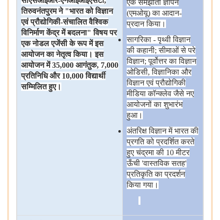
सीएसआईआर
-
एनआईआईएसटी
,
एक
समझौता
ज्ञापन
तिरुवनंतपुरम
ने
"
भारत
को
विज्ञान
(एमओयू) का
आदान-
एवं
प्रौद्योगिकी
-
संचालित
वैश्विक
प्रदान
किया।
विनिर्माण
केंद्र
में
बदलना
"
विषय
पर
सागरिका - पृथ्वी
विज्ञान
एक
नोडल
एजेंसी
के
रूप
में
इस
की
कहानी; सीमाओं
से
परे
आयोजन
का
नेतृत्व
किया।
इस
विज्ञान; पूर्वोत्तर
का
विज्ञान
आयोजन
में
35,000
आगंतुक
, 7,000
ओडिसी, विज्ञानिका
और
प्रतिनिधि
और
10,000
विद्यार्थी
विज्ञान
एवं
प्रौद्योगिकी
सम्मिलित
हुए।
मीडिया
कॉन्क्लेव
जैसे
नए
आयोजनों
का
शुभारंभ
हुआ।
अंतरिक्ष
विज्ञान
में
भारत
की
प्रगति
को
प्रदर्शित
करते
हुए
चंद्रमा
की 10 मीटर
ऊँची 'वास्तविक
सतह'
प्रतिकृति
का
प्रदर्शन
किया
गया।