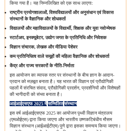
किया
गया
है।
यह
निम्नलिखित
को
एक
साथ
लाएगा:
राष्ट्रीय
प्रयोगशालाओं
,
विश्वविद्यालयों
और
अनुसंधान
एवं
विकास
संस्थानों
के
वैज्ञानिक
और
शोधकर्ता
विद्यालयों
और
महाविद्यालयों
के
विद्यार्थी
,
शिक्षक
और
युवा
नवोन्मेषक
स्टार्टअप
,
इनक्यूबेटर
,
उद्योग
जगत
के
प्रतिनिधि
और
निवेशक
विज्ञान
संचारक
,
लेखक
और
मीडिया
पेशेवर
कम
प्रतिनिधित्व
वाले
समूहों
की
महिला
वैज्ञानिक
और
शोधकर्ता
केंद्र
और
राज्य
सरकारों
के
नीति
-
निर्माता
इस
आयोजन
का
व्यापक
स्तर
पर
संस्थानों
के
बीच
ज्ञान
के
आदान-
प्रदान
को
मज़बूत
बनाता
है।
यह
भारत
की
विज्ञान
एवं
प्रौद्योगिकी
पहलों
में
संरचित
संवाद, प्रौद्योगिकी
प्रदर्शन, प्रदर्शनियों
और
विशेषज्ञों
की
भागीदारी
को
संभव
बनाता
है।
आईआईएसएफ
2025
में
सम्मिलित
संस्थान
इस
वर्ष
आईआईएसएफ 2025 का
आयोजन
पृथ्वी
विज्ञान
मंत्रालय
(एमओईएस) द्वारा
किया
जाएगा
और
भारतीय
उष्णकटिबंधीय
मौसम
विज्ञान
संस्थान (आईआईटीएम) पुणे
द्वारा
इसका
समन्वय
किया
जाएगा।