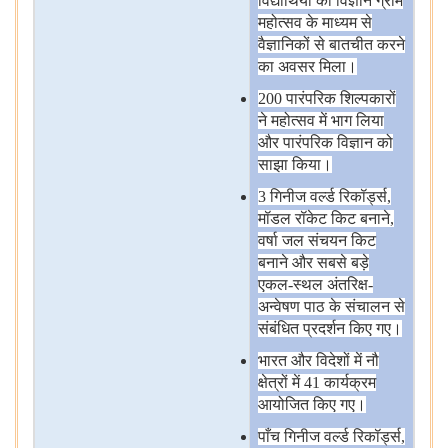
विद्यार्थियों
को
विज्ञान
ग्राम
महोत्सव
के
माध्यम
से
वैज्ञानिकों
से
बातचीत
करने
का
अवसर
मिला।
200 पारंपरिक
शिल्पकारों
ने
महोत्सव
में
भाग
लिया
और
पारंपरिक
विज्ञान
को
साझा
किया।
3 गिनीज
वर्ल्ड
रिकॉर्ड्स,
मॉडल
रॉकेट
किट
बनाने,
वर्षा
जल
संचयन
किट
बनाने
और
सबसे
बड़े
एकल-स्थल
अंतरिक्ष-
अन्वेषण
पाठ
के
संचालन
से
संबंधित
प्रदर्शन
किए
गए।
भारत
और
विदेशों
में
नौ
क्षेत्रों
में 41 कार्यक्रम
आयोजित
किए
गए।
पाँच
गिनीज
वर्ल्ड
रिकॉर्ड्स,