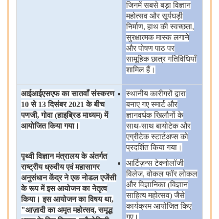
जिनमें
सबसे
बड़ा
विज्ञान
महोत्सव
और
सूर्यघड़ी
निर्माण, हाथ
की
स्वच्छता,
सुरक्षात्मक
मास्क
लगाने
और
पोषण
पाठ
पर
सामूहिक
छात्र
गतिविधियाँ
शामिल
हैं।
आईआईएसएफ
का
सातवाँ
संस्करण
स्थानीय
कारीगरों
द्वारा
10
से
13
दिसंबर
2021
के
बीच
बनाए
गए
स्मार्ट
और
पणजी
,
गोवा
(
हाइब्रिड
माध्यम
)
में
ज्ञानवर्धक
खिलौनों
के
आयोजित
किया
गया।
साथ-साथ
बायोटेक
और
एग्रीटेक
स्टार्टअप्स
को
प्रदर्शित
किया
गया।
पृथ्वी
विज्ञान
मंत्रालय
के
अंतर्गत
आर्टिज़न्स
टेक्नोलॉजी
राष्ट्रीय
ध्रुवीय
एवं
महासागर
विलेज, वोकल
फॉर
लोकल
अनुसंधान
केंद्र
ने
एक
नोडल
एजेंसी
और
विज्ञानिका (विज्ञान
के
रूप
में
इस
आयोजन
का
नेतृत्व
साहित्य
महोत्सव) जैसे
किया।
इस
आयोजन
का
विषय
था
,
कार्यक्रम
आयोजित
किए
"
आज़ादी
का
अमृत
महोत्सव
,
समृद्ध
गए।