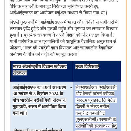
वैश्विक
बाधाओं
के
बावजूद
निरंतरता
सुनिश्चित
करते
हुए,
आईआईएसएफ
का
आयोजन
वर्चुअल
माध्यम
से
किया
गया
था।
पिछले
कुछ
वर्षों
में, आईआईएसएफ
में
भारत
और
विदेशों
से
भागीदारी
में
लगातार
वृद्धि
हुई
है
और
इसकी
पहुँच
और
प्रभाव
का
लगातार
विस्तार
हुआ
है।
प्रत्येक
संस्करण
ने
अपने
मिशन
को
और
मज़बूत
किया
है,
यानी
पारंपरिक
ज्ञान
प्रणालियों
को
आधुनिक
वैज्ञानिक
अनुसंधान
से
जोड़ना, भारत
की
स्वदेशी
ज्ञान
विरासत
और
समकालीन
वैज्ञानिक
अन्वेषण
के
बीच
की
कड़ी
को
मज़बूत
करना।
भारत
अंतर्राष्ट्रीय
विज्ञान
महोत्सव
मुख्य
विशेषताएं
संस्करण
आईआईएसएफ
का
10
वां
संस्करण
सीएसआईआर-एसईआरसी
30
नवंबर
से
3
दिसंबर
2024
के
और
मेसर्स
मॉडर्न
प्रीफैब
बीच
भारतीय
प्रौद्योगिकी
संस्थान
,
सिस्टम
प्राइवेट
लिमिटेड,
गुवाहाटी
,
असम
में
आयोजित
किया
दिल्ली
ने
लेस्ड
स्टील
गया
था।
कंक्रीट
कम्पोजिट
(एलएससीसी) प्रणाली
के
प्रौद्योगिकी
हस्तांतरण
हेतु