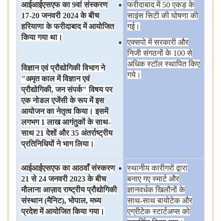
आईआईएसएफ
का
9
वां
संस्करण
फरीदाबाद
में 50 एकड़
के
17-20
जनवरी
2024
के
बीच
साइंस
सिटी
की
घोषणा
की
हरियाणा
के
फरीदाबाद
में
आयोजित
गई।
किया
गया
था।
एक्सपो
में
सरकारी
और
निजी
संगठनों
के 100 से
अधिक
स्टॉल
स्थापित
किए
विज्ञान
एवं
प्रौद्योगिकी
विभाग
ने
गये।
"
अमृत
काल
में
विज्ञान
एवं
प्रौद्योगिकी
,
जन
संपर्क
"
विषय
पर
एक
नोडल
एजेंसी
के
रूप
में
इस
आयोजन
का
नेतृत्व
किया।
इसमें
लगभग
1
लाख
आगंतुकों
के
साथ
-
साथ
21
देशों
और
35
अंतर्राष्ट्रीय
प्रतिनिधियों
ने
भाग
लिया।
आईआईएसएफ
का
आठवाँ
संस्करण
स्थानीय
कारीगरों
द्वारा
21
से
24
जनवरी
2023
के
बीच
बनाए
गए
स्मार्ट
और
मौलाना
आज़ाद
राष्ट्रीय
प्रौद्योगिकी
ज्ञानवर्धक
खिलौनों
के
संस्थान
(
मैनिट
),
भोपाल
,
मध्य
साथ-साथ
बायोटेक
और
प्रदेश
में
आयोजित
किया
गया।
एग्रीटेक
स्टार्टअप्स
को