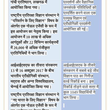
गांधी
प्रतिष्ठान
,
लखनऊ
में
प्रदर्शनों
और
वैज्ञानिक
आयोजित
किया
गया।
जनसंपर्क
गतिविधियों
को
प्रदर्शित
करने
वाला
एक
राष्ट्रीय
प्रतिरक्षा
विज्ञान
संस्थान
ने
प्रमुख
विज्ञान
एवं
"
परिवर्तन
के
लिए
विज्ञान
"
विषय
के
प्रौद्योगिकी
प्रदर्शनी
अंतर्गत
एक
नोडल
एजेंसी
के
रूप
में
आयोजित
की
गई।
इस
आयोजन
का
नेतृत्व
किया।
इस
आयोजन
में
10
लाख
से
अधिक
आगंतुकों
और
22
विभिन्न
कार्यक्रमों
में
20,000
से
अधिक
पंजीकृत
प्रतिनिधियों
ने
भाग
लिया।
आईआईएसएफ
का
तीसरा
संस्करण
आईआईएसएफ
के
तीसरे
13
से
16
अक्टूबर
2017
के
बीच
संस्करण
में
सबसे
बड़े
जीव
भारतीय
प्रौद्योगिकी
संस्थान
,
विज्ञान
पाठ
का
गिनीज़
मद्रास
और
अन्ना
विश्वविद्यालय
,
वर्ल्ड
रिकॉर्ड
बना।
इस
चेन्नई
में
आयोजित
किया
गया।
रिकॉर्ड
तोड़ने
वाले
सत्र
में
कुल 1049 विद्यार्थियों
ने
राष्ट्रीय
प्रतिरक्षा
विज्ञान
संस्थान
ने
भाग
लिया।
"
नए
भारत
के
लिए
विज्ञान
"
विषय
के
अंतर्गत
एक
नोडल
एजेंसी
के
रूप
में