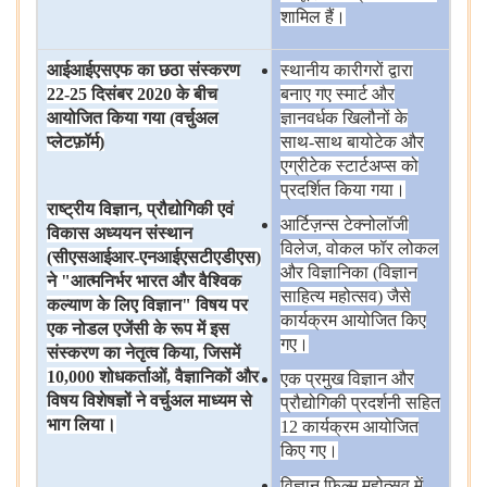
शामिल
हैं।
आईआईएसएफ
का
छठा
संस्करण
स्थानीय
कारीगरों
द्वारा
22-25
दिसंबर
2020
के
बीच
बनाए
गए
स्मार्ट
और
आयोजित
किया
गया
(
वर्चुअल
ज्ञानवर्धक
खिलौनों
के
प्लेटफ़ॉर्म
)
साथ-साथ
बायोटेक
और
एग्रीटेक
स्टार्टअप्स
को
प्रदर्शित
किया
गया।
राष्ट्रीय
विज्ञान
,
प्रौद्योगिकी
एवं
आर्टिज़न्स
टेक्नोलॉजी
विकास
अध्ययन
संस्थान
विलेज, वोकल
फॉर
लोकल
(
सीएसआईआर
-
एनआईएसटीएडीएस
)
और
विज्ञानिका (विज्ञान
ने
"
आत्मनिर्भर
भारत
और
वैश्विक
साहित्य
महोत्सव) जैसे
कल्याण
के
लिए
विज्ञान
"
विषय
पर
कार्यक्रम
आयोजित
किए
एक
नोडल
एजेंसी
के
रूप
में
इस
गए।
संस्करण
का
नेतृत्व
किया
,
जिसमें
10,000
शोधकर्ताओं
,
वैज्ञानिकों
और
एक
प्रमुख
विज्ञान
और
विषय
विशेषज्ञों
ने
वर्चुअल
माध्यम
से
प्रौद्योगिकी
प्रदर्शनी
सहित
भाग
लिया।
12 कार्यक्रम
आयोजित
किए
गए।
विज्ञान
फिल्म
महोत्सव
में