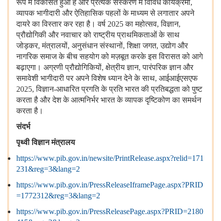
रूप
में
विकसित
हुआ
है
और
प्रत्येक
संस्करण
में
विविध
कार्यक्रमों,
व्यापक
भागीदारी
और
ऐतिहासिक
पहलों
के
माध्यम
से
लगातार
अपने
दायरे
का
विस्तार
कर
रहा
है।
वर्ष 2025 का
महोत्सव, विज्ञान,
प्रौद्योगिकी
और
नवाचार
को
राष्ट्रीय
प्राथमिकताओं
के
साथ
जोड़कर, मंत्रालयों, अनुसंधान
संस्थानों, शिक्षा
जगत, उद्योग
और
नागरिक
समाज
के
बीच
सहयोग
को
मज़बूत
करके
इस
विरासत
को
आगे
बढ़ाएगा।
अग्रणी
प्रौद्योगिकियों, क्षेत्रीय
ज्ञान, पारंपरिक
ज्ञान
और
समावेशी
भागीदारी
पर
अपने
विशेष
ध्यान
देने
के
साथ, आईआईएसएफ
2025, विज्ञान-आधारित
प्रगति
के
प्रति
भारत
की
प्रतिबद्धता
को
पुष्ट
करता
है
और
देश
के
आत्मनिर्भर
भारत
के
व्यापक
दृष्टिकोण
का
समर्थन
करता
है।
संदर्भ
पृथ्वी
विज्ञान
मंत्रालय
https://www.pib.gov.in/newsite/PrintRelease.aspx?relid=171
231&reg=3&lang=2
https://www.pib.gov.in/PressReleaseIframePage.aspx?PRID
=1772312&reg=3&lang=2
https://www.pib.gov.in/PressReleasePage.aspx?PRID=2180