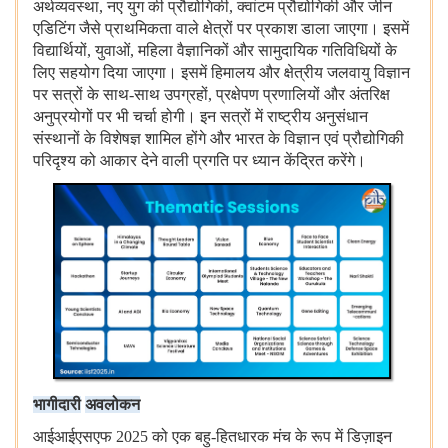
अर्थव्यवस्था, नए
युग
की
प्रौद्योगिकी, क्वांटम
प्रौद्योगिकी
और
जीन
एडिटिंग
जैसे
प्राथमिकता
वाले
क्षेत्रों
पर
प्रकाश
डाला
जाएगा।
इसमें
विद्यार्थियों, युवाओं, महिला
वैज्ञानिकों
और
सामुदायिक
गतिविधियों
के
लिए
सहयोग
दिया
जाएगा।
इसमें
हिमालय
और
क्षेत्रीय
जलवायु
विज्ञान
पर
सत्रों
के
साथ-साथ
उपग्रहों, प्रक्षेपण
प्रणालियों
और
अंतरिक्ष
अनुप्रयोगों
पर
भी
चर्चा
होगी।
इन
सत्रों
में
राष्ट्रीय
अनुसंधान
संस्थानों
के
विशेषज्ञ
शामिल
होंगे
और
भारत
के
विज्ञान
एवं
प्रौद्योगिकी
परिदृश्य
को
आकार
देने
वाली
प्रगति
पर
ध्यान
केंद्रित
करेंगे।
भागीदारी
अवलोकन
आईआईएसएफ 2025 को
एक
बहु-हितधारक
मंच
के
रूप
में
डिज़ाइन