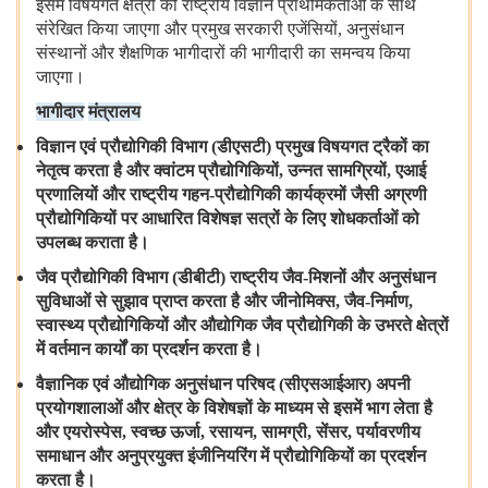
इसमें
विषयगत
क्षेत्रों
को
राष्ट्रीय
विज्ञान
प्राथमिकताओं
के
साथ
संरेखित
किया
जाएगा
और
प्रमुख
सरकारी
एजेंसियों, अनुसंधान
संस्थानों
और
शैक्षणिक
भागीदारों
की
भागीदारी
का
समन्वय
किया
जाएगा।
भागीदार
मंत्रालय
विज्ञान
एवं
प्रौद्योगिकी
विभाग
(
डीएसटी
)
प्रमुख
विषयगत
ट्रैकों
का
नेतृत्व
करता
है
और
क्वांटम
प्रौद्योगिकियों
,
उन्नत
सामग्रियों
,
एआई
प्रणालियों
और
राष्ट्रीय
गहन
-
प्रौद्योगिकी
कार्यक्रमों
जैसी
अग्रणी
प्रौद्योगिकियों
पर
आधारित
विशेषज्ञ
सत्रों
के
लिए
शोधकर्ताओं
को
उपलब्ध
कराता
है।
जैव
प्रौद्योगिकी
विभाग
(
डीबीटी
)
राष्ट्रीय
जैव
-
मिशनों
और
अनुसंधान
सुविधाओं
से
सुझाव
प्राप्त
करता
है
और
जीनोमिक्स
,
जैव
-
निर्माण
,
स्वास्थ्य
प्रौद्योगिकियों
और
औद्योगिक
जैव
प्रौद्योगिकी
के
उभरते
क्षेत्रों
में
वर्तमान
कार्यों
का
प्रदर्शन
करता
है।
वैज्ञानिक
एवं
औद्योगिक
अनुसंधान
परिषद
(
सीएसआईआर
)
अपनी
प्रयोगशालाओं
और
क्षेत्र
के
विशेषज्ञों
के
माध्यम
से
इसमें
भाग
लेता
है
और
एयरोस्पेस
,
स्वच्छ
ऊर्जा
,
रसायन
,
सामग्री
,
सेंसर
,
पर्यावरणीय
समाधान
और
अनुप्रयुक्त
इंजीनियरिंग
में
प्रौद्योगिकियों
का
प्रदर्शन
करता
है।