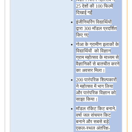
25 देशों
की 100 फिल्में
दिखाई
गईं
इंजीनियरिंग
विद्यार्थियों
द्वारा 300 मॉडल
प्रदर्शित
किए
गए
गोआ
के
ग्रामीण
इलाकों
के
विद्यार्थियों
को
विज्ञान
ग्राम
महोत्सव
के
माध्यम
से
वैज्ञानिकों
से
बातचीत
करने
का
अवसर
मिला।
200 पारंपरिक
शिल्पकारों
ने
महोत्सव
में
भाग
लिया
और
पारंपरिक
विज्ञान
को
साझा
किया।
मॉडल
रॉकेट
किट
बनाने,
वर्षा
जल
संचयन
किट
बनाने
और
सबसे
बड़े
एकल-स्थल
अंतरिक्ष-