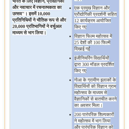
भारत
के
लिए
विज्ञान
,
प्रौद्योगिकी
और
नवाचार
में
रचनात्मकता
का
एक
प्रमुख
विज्ञान
और
उत्सव
"
।
इसमें
10,000
प्रौद्योगिकी
प्रदर्शनी
सहित
प्रतिनिधियों
ने
भौतिक
रूप
से
और
12 कार्यक्रम
आयोजित
20,000
प्रतिभागियों
ने
वर्चुअल
किए
गए
माध्यम
से
भाग
लिया।
विज्ञान
फिल्म
महोत्सव
में
25 देशों
की 100 फिल्में
दिखाई
गईं
इंजीनियरिंग
विद्यार्थियों
द्वारा 300 मॉडल
प्रदर्शित
किए
गए
गोआ
के
ग्रामीण
इलाकों
के
विद्यार्थियों
को
विज्ञान
ग्राम
महोत्सव
के
माध्यम
से
वैज्ञानिकों
से
बातचीत
करने
का
अवसर
मिला।
200 पारंपरिक
शिल्पकारों
ने
महोत्सव
में
भाग
लिया
और
पारंपरिक
विज्ञान
को