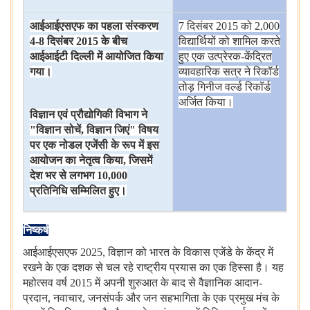
आईआईएसएफ
का
पहला
संस्करण
7 दिसंबर 2015 को 2,000
4-8
दिसंबर
2015
के
बीच
विद्यार्थियों
को
शामिल
करते
आईआईटी
दिल्ली
में
आयोजित
किया
हुए
एक
उत्प्रेरक-केंद्रित
गया।
व्यावहारिक
सत्र
ने
रिकॉर्ड
तोड़
गिनीज
वर्ल्ड
रिकॉर्ड
अर्जित
किया।
विज्ञान
एवं
प्रौद्योगिकी
विभाग
ने
"
विज्ञान
सोचें
,
विज्ञान
जिएं
"
विषय
पर
एक
नोडल
एजेंसी
के
रूप
में
इस
आयोजन
का
नेतृत्व
किया
,
जिसमें
देश
भर
से
लगभग
10,000
प्रतिनिधि
सम्मिलित
हुए।
निष्कर्ष
आईआईएसएफ 2025, विज्ञान
को
भारत
के
विकास
एजेंडे
के
केंद्र
में
रखने
के
एक
दशक
से
चल
रहे
राष्ट्रीय
प्रयास
का
एक
हिस्सा
है।
यह
महोत्सव
वर्ष 2015 में
अपनी
शुरुआत
के
बाद
से
वैज्ञानिक
आदान-
प्रदान, नवाचार, जनसंपर्क
और
जन
सहभागिता
के
एक
प्रमुख
मंच
के