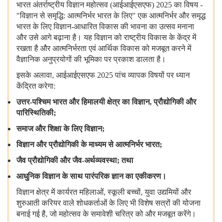
भारत
अंतर्राष्ट्रीय
विज्ञान
महोत्सव (आईआईएसएफ) 2025 का
विषय -
"विज्ञान
से
समृद्धि: आत्मनिर्भर
भारत
के
लिए" एक
आत्मनिर्भर
और
समृद्ध
भारत
के
लिए
विज्ञान-आधारित
विकास
की
भावना
का
उत्सव
मनाना
और
उसे
आगे
बढ़ाना
है।
यह
विज्ञान
को
राष्ट्रीय
विकास
के
केंद्र
में
रखता
है
और
आत्मनिर्भरता
एवं
आर्थिक
विकास
को
मजबूत
करने
में
वैज्ञानिक
अनुप्रयोगों
की
भूमिका
पर
प्रकाश
डालता
है।
इसके
अलावा, आईआईएसएफ 2025 पांच
व्यापक
विषयों
पर
ध्यान
केंद्रित
करेगा:
उत्तर
-
पश्चिम
भारत
और
हिमालयी
क्षेत्र
का
विज्ञान
,
प्रौद्योगिकी
और
पारिस्थितिकी
;
समाज
और
शिक्षा
के
लिए
विज्ञान
;
विज्ञान
और
प्रौद्योगिकी
के
माध्यम
से
आत्मनिर्भर
भारत
;
जैव
प्रौद्योगिकी
और
जैव
-
अर्थव्यवस्था
;
तथा
आधुनिक
विज्ञान
के
साथ
पारंपरिक
ज्ञान
का
एकीकरण।
विज्ञान
क्षेत्र
में
कार्यरत
महिलाओं, स्कूली
बच्चों, युवा
उद्यमियों
और
शुरुआती
करियर
वाले
शोधकर्ताओं
के
लिए
भी
विशेष
सत्रों
की
योजना
बनाई
गई
है, जो
महोत्सव
के
समावेशी
चरित्र
को
और
मजबूत
करेंगे।