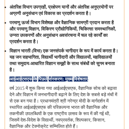
अंतरिक्ष
विभाग
उपग्रहों
,
प्रक्षेपण
यानों
और
अंतरिक्ष
अनुप्रयोगों
पर
अग्रणी
अनुसंधान
एवं
विकास
का
प्रदर्शन
करता
है।
परमाणु
ऊर्जा
विभाग
विशेषज्ञ
और
वैज्ञानिक
सामग्री
प्रदान
करता
है
और
परमाणु
विज्ञान
,
विकिरण
प्रौद्योगिकियों
,
चिकित्सा
समस्थानिकों
,
उन्नत
उपकरणों
और
अनुसंधान
अवसंरचना
में
चल
रहे
कार्यों
का
प्रदर्शन
करता
है।
विज्ञान
भारती
(
विभा
)
एक
जनसंपर्क
भागीदार
के
रूप
में
कार्य
करता
है।
यह
जन
सहभागिता
,
विद्यार्थी
भागीदारी
और
विद्यालयों
,
महविद्यालयों
तथा
समुदाय
-
आधारित
विज्ञान
समूहों
के
साथ
संबंधों
को
सुगम
बनाता
है।
आईआईएसएफ
के
पिछले
संस्करण
:
मुख्य
विशेषताएं
वर्ष 2015 में
शुरू
किया
गया
आईआईएसएफ, वैज्ञानिक
सोच
को
बढ़ावा
देने
और
विज्ञान
में
जनभागीदारी
बढ़ाने
के
लिए
देश
के
सबसे
बड़े
मंचों
में
से
एक
बन
गया
है।
प्रधानमंत्री
श्री
नरेन्द्र
मोदी
के
मार्गदर्शन
में
स्थापित
आईआईएसएफ
की
परिकल्पना
भारत
की
वैज्ञानिक
और
तकनीकी
उपलब्धियों
के
एक
राष्ट्रीय
उत्सव
के
रूप
में
की
गई
थी,
जिसमें
देश-विदेश
के
विद्यार्थी, नवप्रवर्तक, शिल्पकार, किसान,
वैज्ञानिक
और
टेक्नोक्रेट
सम्मिलित
होते
हैं।