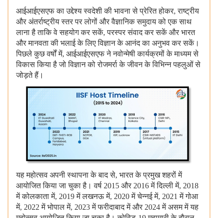
आईआईएसएफ
का
उद्देश्य
स्वदेशी
की
भावना
से
प्रेरित
होकर, राष्ट्रीय
और
अंतर्राष्ट्रीय
स्तर
पर
लोगों
और
वैज्ञानिक
समुदाय
को
एक
साथ
लाना
है
ताकि
वे
सहयोग
कर
सकें, परस्पर
संवाद
कर
सकें
और
भारत
और
मानवता
की
भलाई
के
लिए
विज्ञान
के
आनंद
का
अनुभव
कर
सकें।
पिछले
कुछ
वर्षों
में, आईआईएसएफ
ने
नवोन्मेषी
कार्यक्रमों
के
माध्यम
से
विकास
किया
है
जो
विज्ञान
को
रोजमर्रा
के
जीवन
के
विभिन्न
पहलुओं
से
जोड़ते
हैं।
यह
महोत्सव
अपनी
स्थापना
के
बाद
से, भारत
के
प्रमुख
शहरों
में
आयोजित
किया
जा
चुका
है।
वर्ष 2015 और 2016 में
दिल्ली
में, 2018
में
कोलकाता
में, 2019 में
लखनऊ
में, 2020 में
चेन्नई
में, 2021 में
गोआ
में, 2022 में
भोपाल
में, 2023 में
फरीदाबाद
में
और 2024 में
असम
में
यह
महोत्सव
आयोजित
किया
जा
चुका
है।
कोविड-19 महामारी
के
दौरान,