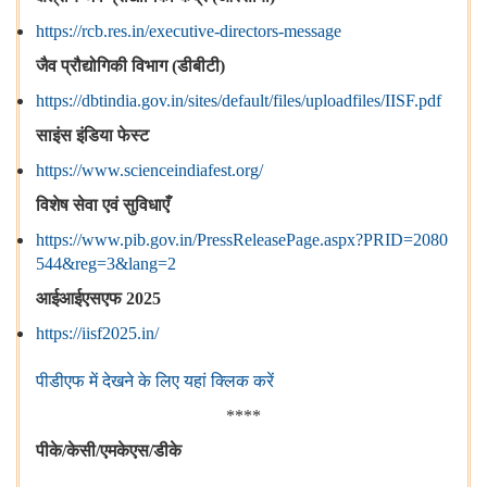
https://rcb.res.in/executive-directors-message
जैव
प्रौद्योगिकी
विभाग
(
डीबीटी
)
https://dbtindia.gov.in/sites/default/files/uploadfiles/IISF.pdf
साइंस
इंडिया
फेस्ट
https://www.scienceindiafest.org/
विशेष
सेवा
एवं
सुविधाएँ
https://www.pib.gov.in/PressReleasePage.aspx?PRID=2080
544&reg=3&lang=2
आईआईएसएफ
2025
https://iisf2025.in/
पीडीएफ
में
देखने
के
लिए
यहां
क्लिक
करें
****
पीके
/
केसी
/
एमकेएस
/
डी
के