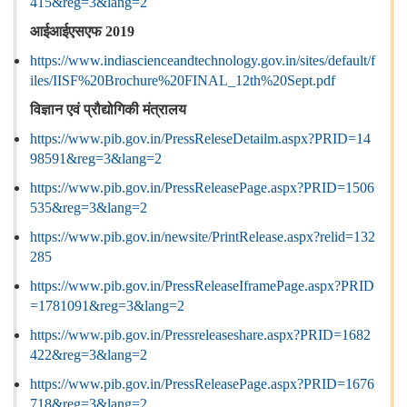
415&reg=3&lang=2
आईआईएसएफ
2019
https://www.indiascienceandtechnology.gov.in/sites/default/f
iles/IISF%20Brochure%20FINAL_12th%20Sept.pdf
विज्ञान
एवं
प्रौद्योगिकी
मंत्रालय
https://www.pib.gov.in/PressReleseDetailm.aspx?PRID=14
98591&reg=3&lang=2
https://www.pib.gov.in/PressReleasePage.aspx?PRID=1506
535&reg=3&lang=2
https://www.pib.gov.in/newsite/PrintRelease.aspx?relid=132
285
https://www.pib.gov.in/PressReleaseIframePage.aspx?PRID
=1781091&reg=3&lang=2
https://www.pib.gov.in/Pressreleaseshare.aspx?PRID=1682
422&reg=3&lang=2
https://www.pib.gov.in/PressReleasePage.aspx?PRID=1676
718&reg=3&lang=2