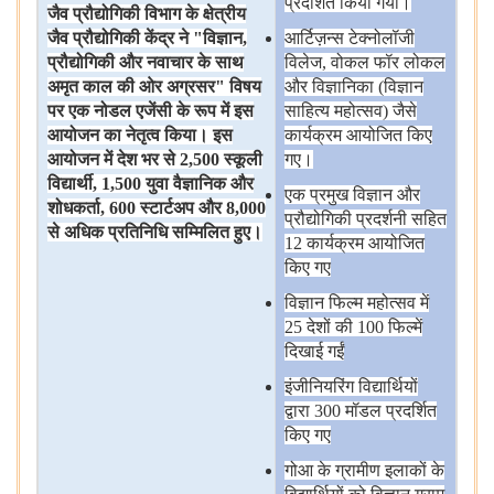
प्रदर्शित
किया
गया।
जैव
प्रौद्योगिकी
विभाग
के
क्षेत्रीय
जैव
प्रौद्योगिकी
केंद्र
ने
"
विज्ञान
,
आर्टिज़न्स
टेक्नोलॉजी
प्रौद्योगिकी
और
नवाचार
के
साथ
विलेज, वोकल
फॉर
लोकल
अमृत
काल
की
ओर
अग्रसर
"
विषय
और
विज्ञानिका (विज्ञान
पर
एक
नोडल
एजेंसी
के
रूप
में
इस
साहित्य
महोत्सव) जैसे
आयोजन
का
नेतृत्व
किया।
इस
कार्यक्रम
आयोजित
किए
आयोजन
में
देश
भर
से
2,500
स्कूली
गए।
विद्यार्थी
, 1,500
युवा
वैज्ञानिक
और
एक
प्रमुख
विज्ञान
और
शोधकर्ता
, 600
स्टार्टअप
और
8,000
प्रौद्योगिकी
प्रदर्शनी
सहित
से
अधिक
प्रतिनिधि
सम्मिलित
हुए।
12 कार्यक्रम
आयोजित
किए
गए
विज्ञान
फिल्म
महोत्सव
में
25 देशों
की 100 फिल्में
दिखाई
गईं
इंजीनियरिंग
विद्यार्थियों
द्वारा 300 मॉडल
प्रदर्शित
किए
गए
गोआ
के
ग्रामीण
इलाकों
के