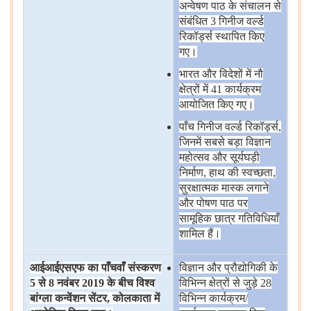
अन्वेषण
पाठ
के
संचालन
से
संबंधित 3 गिनीज
वर्ल्ड
रिकॉर्ड्स
स्थापित
किए
गए।
भारत
और
विदेशों
में
नौ
क्षेत्रों
में 41 कार्यक्रम
आयोजित
किए
गए।
पाँच
गिनीज
वर्ल्ड
रिकॉर्ड्स,
जिनमें
सबसे
बड़ा
विज्ञान
महोत्सव
और
सूर्यघड़ी
निर्माण, हाथ
की
स्वच्छता,
सुरक्षात्मक
मास्क
लगाने
और
पोषण
पाठ
पर
सामूहिक
छात्र
गतिविधियाँ
शामिल
हैं।
आईआईएसएफ
का
पाँचवाँ
संस्करण
विज्ञान
और
प्रौद्योगिकी
के
5
से
8
नवंबर
2019
के
बीच
विश्व
विभिन्न
क्षेत्रों
से
जुड़े 28
बांग्ला
कन्वेंशन
सेंटर
,
कोलकाता
में
विभिन्न
कार्यक्रम/