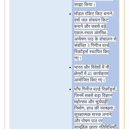
साझा
किया।
मॉडल
रॉकेट
किट
बनाने,
वर्षा
जल
संचयन
किट
बनाने
और
सबसे
बड़े
एकल-स्थल
अंतरिक्ष-
अन्वेषण
पाठ
के
संचालन
से
संबंधित 3 गिनीज
वर्ल्ड
रिकॉर्ड्स
स्थापित
किए
गए।
भारत
और
विदेशों
में
नौ
क्षेत्रों
में 41 कार्यक्रम
आयोजित
किए
गए।
पाँच
गिनीज
वर्ल्ड
रिकॉर्ड्स,
जिनमें
सबसे
बड़ा
विज्ञान
महोत्सव
और
सूर्यघड़ी
निर्माण, हाथ
की
स्वच्छता,
सुरक्षात्मक
मास्क
लगाने
और
पोषण
पाठ
पर
सामूहिक
छात्र
गतिविधियाँ