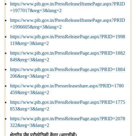
https://www.pib.gov.in/PressReleaseIframePage.aspx?PRID
=1977017&reg=3&lang=2
https://www.pib.gov.in/PressReleaseIframePage.aspx?PRID
=1996605&reg=3&lang=2
https://www.pib.gov.in/PressReleasePage.aspx?PRID=1998
119&reg=3&lang=2
https://www.pib.gov.in/PressReleasePage.aspx?PRID=1882
849&reg=3&lang=2
https://www.pib.gov.in/PressReleasePage.aspx?PRID=1884
206&reg=3&lang=2
https://www.pib.gov.in/Pressreleaseshare.aspx?PRID=1780
459&reg=3&lang=2
https://www.pib.gov.in/PressReleasePage.aspx?PRID=1775
853&reg=3&lang=2
https://www.pib.gov.in/PressReleasePage.aspx?PRID=2078
322&reg=3&lang=2
क्षेत्रीय
जैव
प्रौद्योगिकी
केंद्र
(
आरसीबी
)