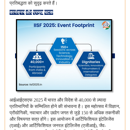
प्रतिबद्धता
को
सुदृढ़
करते
हैं।
कार्यक्रम
और
प्रमुख
घटक
आईआईएसएफ 2025 में
भारत
और
विदेश
से 40,000 से
ज़्यादा
प्रतिभागियों
के
सम्मिलित
होने
की
संभावना
है।
इस
महोत्सव
में
विज्ञान,
प्रौद्योगिकी, नवाचार
और
उद्योग
जगत
से
जुड़े 150 से
अधिक
तकनीकी
और
विषयगत
सत्र
होंगे।
इस
आयोजन
में
आर्टिफिशियल
इंटेलिजेंस
(एआई) और
आर्टिफिशियल
जनरल
इंटेलिजेंस (एजीआई), जैव-