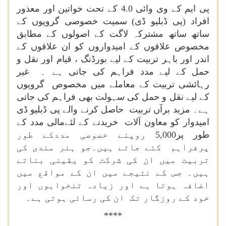
پی ایم کے وی وائی 4.0 کے تحت خواتین اور معذور
افراد (پی ڈبلیو ڈی) سمیت خصوصی گروپوں کے
ساتھ ساتھ مشترکہ لاگت کے اصولوں کے مطابق
مخصوص علاقوں کے امیدواروں کو ان علاقوں کے
اندر اور باہر تربیت کے لیے بورڈنگ ، قیام اور نقل و
حمل کے لیے مدد فراہم کی جاتی ہے ۔ غیر
رہائشی تربیت کے معاملے میں مخصوص گروپوں
کے لیے نقل و حمل کی سہولت بھی فراہم کی جاتی
ہے۔ مزید برآں تربیت حاصل کرنے والے پی ڈبلیو ڈی
امیدوار کو معاون آلات خریدنے کے لئےمالی مدد کے
طور پر5,000 روپئے خصوصی مددکے طور
پرفراہم کئے جاتے ہیں۔جو ہنر مندی کی
تربیت میں ان کی شرکت کو یقینی بناتے
ہیں۔ جس کے نتیجے میں ان کے مواقع میں
اضافہ ہوتا ہے اور زیادہ تنخواہوں اور
خود کے روزگار تک ان کی رسائی ہوتی ہے۔
****