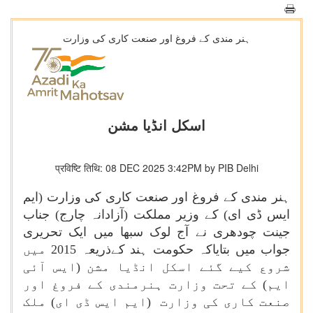
ہنر مندی کے فروغ اور صنعت کاری کی وزارت
اسکل انڈیا مشن
प्रविष्टि तिथि: 08 DEC 2025 3:42PM by PIB Delhi
ہنر مندی کے فروغ اور صنعت کاری کی وزارت (ایم
ایس ڈی ای) کے وزیر مملکت (آزادانہ چارج) جناب
جینت چودھری نے آج لوک سبھا میں ایک تحریری
جواب میں بتایاکہ حکومت ہند کےذریعہ 2015 میں
شروع کیے گئے اسکل انڈیا مشن (ایس آئی
ایم) کے تحت وزارت ہنرمندی کے فروغ اور
صنعت کاری کی وزارت (ایم ایس ڈی ای) ملک