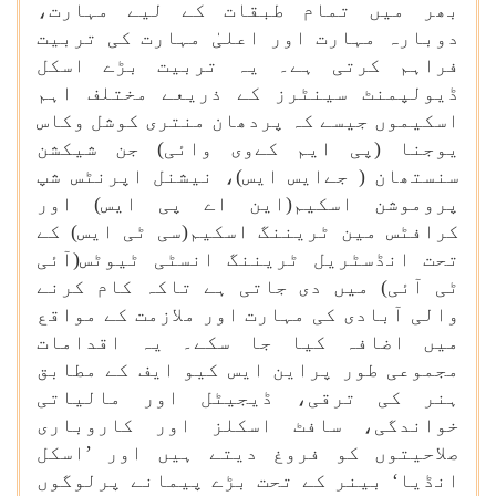
بھر میں تمام طبقات کے لیے مہارت،
دوبارہ مہارت اور اعلیٰ مہارت کی تربیت
فراہم کرتی ہے۔ یہ تربیت بڑے اسکل
ڈیولپمنٹ سینٹرز کے ذریعے مختلف اہم
اسکیموں جیسے کہ پردھان منتری کوشل وکاس
یوجنا (پی ایم کےوی وائی) جن شیکشن
سنستھان ( جےایس ایس)، نیشنل اپرنٹس شپ
پروموشن اسکیم(این اے پی ایس) اور
کرافٹس مین ٹریننگ اسکیم(سی ٹی ایس) کے
تحت انڈسٹریل ٹریننگ انسٹی ٹیوٹس(آئی
ٹی آئی) میں دی جاتی ہے تاکہ کام کرنے
والی آبادی کی مہارت اور ملازمت کے مواقع
میں اضافہ کیا جا سکے۔ یہ اقدامات
مجموعی طور پراین ایس کیو ایف کے مطابق
ہنر کی ترقی، ڈیجیٹل اور مالیاتی
خواندگی، سافٹ اسکلز اور کاروباری
صلاحیتوں کو فروغ دیتے ہیں اور ’اسکل
انڈیا‘ بینر کے تحت بڑے پیمانے پرلوگوں