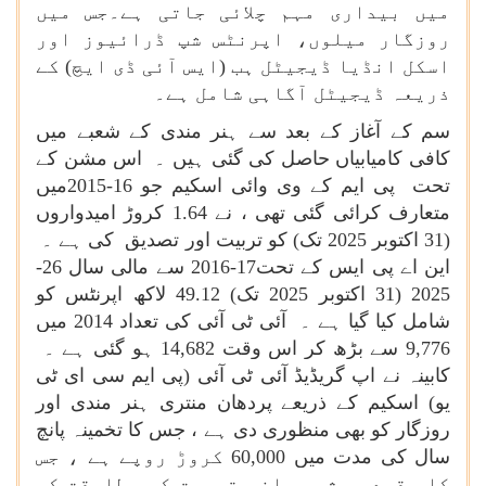
میں بیداری مہم چلائی جاتی ہے۔جس میں
روزگار میلوں، اپرنٹس شپ ڈرائیوز اور
اسکل انڈیا ڈیجیٹل ہب (ایس آئی ڈی ایچ) کے
ذریعہ ڈیجیٹل آگاہی شامل ہے۔
سم کے آغاز کے بعد سے ہنر مندی کے شعبے میں
کافی کامیابیاں حاصل کی گئی ہیں ۔ اس مشن کے
تحت پی ایم کے وی وائی اسکیم جو 16-2015میں
متعارف کرائی گئی تھی ، نے 1.64 کروڑ امیدواروں
(31 اکتوبر 2025 تک) کو تربیت اور تصدیق کی ہے ۔
این اے پی ایس کے تحت17-2016 سے مالی سال 26-
2025 (31 اکتوبر 2025 تک) 49.12 لاکھ اپرنٹس کو
شامل کیا گیا ہے ۔ آئی ٹی آئی کی تعداد 2014 میں
9,776 سے بڑھ کر اس وقت 14,682 ہو گئی ہے ۔
کابینہ نے اپ گریڈیڈ آئی ٹی آئی (پی ایم سی ای ٹی
یو) اسکیم کے ذریعے پردھان منتری ہنر مندی اور
روزگار کو بھی منظوری دی ہے ، جس کا تخمینہ پانچ
سال کی مدت میں 60,000 کروڑ روپے ہے ، جس
کا مقصد پیشہ ورانہ تربیت کی مطابقت کو