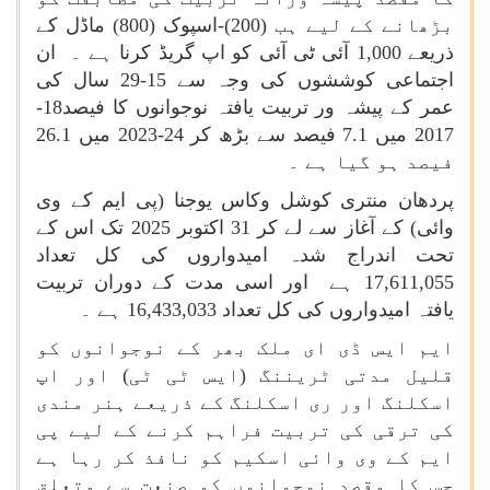
بڑھانے کے لیے ہب (200)-اسپوک (800) ماڈل کے
ذریعے 1,000 آئی ٹی آئی کو اپ گریڈ کرنا ہے ۔ ان
اجتماعی کوششوں کی وجہ سے 15-29 سال کی
عمر کے پیشہ ور تربیت یافتہ نوجوانوں کا فیصد18-
2017 میں 7.1 فیصد سے بڑھ کر 24-2023 میں 26.1
فیصد ہو گیا ہے ۔
پردھان منتری کوشل وکاس یوجنا (پی ایم کے وی
وائی) کے آغاز سے لے کر 31 اکتوبر 2025 تک اس کے
تحت اندراج شدہ امیدواروں کی کل تعداد
17,611,055 ہے اور اسی مدت کے دوران تربیت
یافتہ امیدواروں کی کل تعداد 16,433,033 ہے ۔
ایم ایس ڈی ای ملک بھر کے نوجوانوں کو
قلیل مدتی ٹریننگ (ایس ٹی ٹی) اور اپ
اسکلنگ اور ری اسکلنگ کے ذریعے ہنر مندی
کی ترقی کی تربیت فراہم کرنے کے لیے پی
ایم کے وی وائی اسکیم کو نافذ کر رہا ہے
جس کا مقصد نوجوانوں کو صنعت سے متعلق