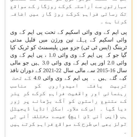
مہارتوں سے آراستہ کرکے روزگار کے مواقع
تک رسائی فراہم کرکے روز گار میں اضافہ
کرنا ہے ۔
پی ایم کے وی وائی اسکیم کے تحت پی ایم کے وی
وائی اسکیم کے پہلے تین ورژن میں قلیل مدتی
ٹریننگ (ایس ٹی ٹی) جزو میں پلیسمنٹ کو ٹریک کیا
گیا جو کہ پی ایم کے وی وائی 1.0 ، پی ایم کے وی
وائی 2.0 اور پی ایم کے وی وائی 3.0 ہیں جو مالی
سال 16-2015 سے مالی سال 22-2021 کے دوران نافذ
کیے گئے ہیں ۔ پی ایم کے وی وائی 4.0 کے تحت
تربیت یافتہ امیدواروں کو مناسب
رہنمائی اور واقفیت فراہم کرکے کر یئر
کے متنوع راستوں کو آگے بڑھانے پر زور
دیا گیا ۔ اس کے علاوہ اسکل انڈیا ڈیجیٹل
ہب (ایس آئی ڈی ایچ) جیسے مختلف آئی ٹی
ٹولز بھی اس طرح کے مواقع فراہم کرتے ہیں
۔