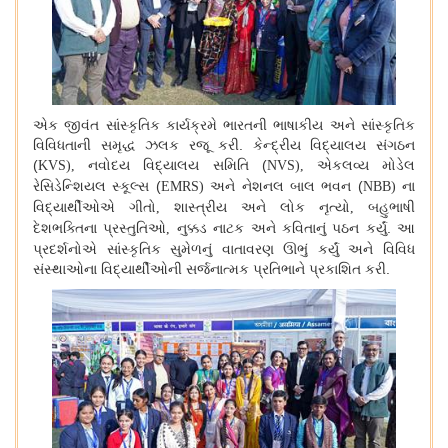
એક જીવંત સાંસ્કૃતિક કાર્યક્રમે ભારતની ભાષાકીય અને સાંસ્કૃતિક
વિવિધતાની સમૃદ્ધ ઝલક રજૂ કરી. કેન્દ્રીય વિદ્યાલય સંગઠન
(
નવોદય વિદ્યાલય સમિતિ (
એકલવ્ય મોડેલ
KVS),
NVS),
રેસિડેન્શિયલ સ્કૂલ્સ (
અને નેશનલ બાલ ભવન (
ના
EMRS)
NBB)
વિદ્યાર્થીઓએ ગીતો
શાસ્ત્રીય અને લોક નૃત્યો
બહુભાષી
,
,
દેશભક્તિના પ્રસ્તુતિઓ
નુક્કડ નાટક અને કવિતાનું પઠન કર્યું. આ
,
પ્રદર્શનોએ સાંસ્કૃતિક સુમેળનું વાતાવરણ ઊભું કર્યું અને વિવિધ
સંસ્થાઓના વિદ્યાર્થીઓની સર્જનાત્મક પ્રતિભાને પ્રકાશિત કરી.