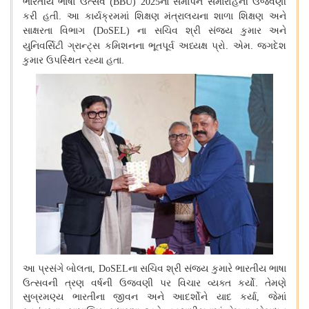
ભારતીય ભાષા ઉત્સવ (
ના સમાપન સમારોહની ઉજવણી
BBU) 2025
કરી હતી. આ કાર્યક્રમમાં શિક્ષણ મંત્રાલયના શાળા શિક્ષણ અને
સાક્ષરતા વિભાગ (
ના સચિવ
શ્રી સંજય કુમાર
અને
DoSEL)
યુનિવર્સિટી ગ્રાન્ટ્સ કમિશનના ભૂતપૂર્વ અધ્યક્ષ
પ્રો. એમ. જગદેશ
કુમાર
ઉપસ્થિત રહ્યા હતા.
આ પ્રસંગે બોલતા
ના સચિવ શ્રી સંજય કુમારે ભારતીય ભાષા
, DoSEL
ઉત્સવની ત્રણ વર્ષની ઉજવણી પર વિચાર વ્યક્ત કર્યો. તેમણે
સુબ્રમણ્ય ભારતીના જીવન અને આદર્શોને યાદ કર્યા
જેમાં
,