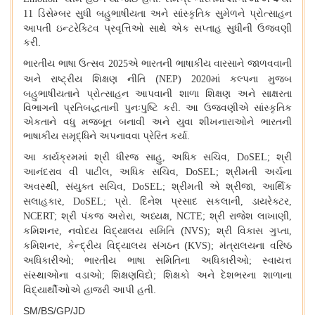
ડિસેમ્બર સુધી બહુભાષીયતા અને સાંસ્કૃતિક સુમેળને પ્રોત્સાહન
11
આપતી ઇન્ટરેક્ટિવ પ્રવૃત્તિઓ સાથે એક સપ્તાહ સુધીની ઉજવણી
કરી.
ભારતીય ભાષા ઉત્સવ
એ ભારતની ભાષાકીય વારસાને જાળવવાની
2025
અને
રાષ્ટ્રીય શિક્ષણ નીતિ (
માં કલ્પના મુજબ
NEP) 2020
બહુભાષીયતાને પ્રોત્સાહન આપવાની શાળા શિક્ષણ અને સાક્ષરતા
વિભાગની પ્રતિબદ્ધતાની પુનઃપુષ્ટિ કરી. આ ઉજવણીએ સાંસ્કૃતિક
એકતાને વધુ મજબૂત બનાવી અને યુવા શીખનારાઓને ભારતની
ભાષાકીય સમૃદ્ધિને અપનાવવા પ્રેરિત કર્યા.
આ કાર્યક્રમમાં શ્રી ધીરજ સાહુ
અધિક સચિવ
શ્રી
,
, DoSEL;
આનંદરાવ વી પાટીલ
અધિક સચિવ
શ્રીમતી અર્ચના
,
, DoSEL;
અવસ્થી
સંયુક્ત સચિવ
શ્રીમતી એ શ્રીજા
આર્થિક
,
, DoSEL;
,
સલાહકાર
પ્રો. દિનેશ પ્રસાદ સકલાની
ડાયરેક્ટર
, DoSEL;
,
,
શ્રી પંકજ અરોરા
અધ્યક્ષ
શ્રી રાજેશ લાખાણી
NCERT;
,
, NCTE;
,
કમિશનર
નવોદય વિદ્યાલય સમિતિ (
શ્રી વિકાસ ગુપ્તા
,
NVS);
,
કમિશનર
કેન્દ્રીય વિદ્યાલય સંગઠન (
મંત્રાલયના વરિષ્ઠ
,
KVS);
અધિકારીઓ
ભારતીય ભાષા સમિતિના અધિકારીઓ
સ્વાયત્ત
;
;
સંસ્થાઓના વડાઓ
શિક્ષણવિદો
શિક્ષકો અને દેશભરના શાળાના
;
;
વિદ્યાર્થીઓએ હાજરી આપી હતી.
SM/BS/GP/JD