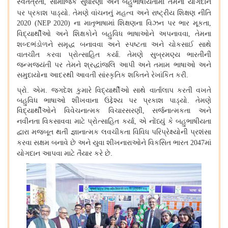
સ્વતંત્રતા
સામાજિક સુધારણા અને બહુભાષીયતામાં તેમના યોગદાન
,
પર પ્રકાશ પાડ્યો. તેમણે વાંચનનું મહત્વ અને
રાષ્ટ્રીય શિક્ષણ નીતિ
ના માતૃભાષામાં શિક્ષણના વિઝન પર ભાર મૂકતા
2020 (NEP 2020)
,
વિદ્યાર્થીઓ અને શિક્ષકોને બહુવિધ ભાષાઓને અપનાવવા
તેમના
,
શબ્દભંડોળને સમૃદ્ધ બનાવવા અને સ્પષ્ટતા અને ચોકસાઈ સાથે
વાતચીત કરવા પ્રોત્સાહિત કર્યા. તેમણે સુબ્રમણ્ય ભારતીની
જન્મજયંતી પર તેમને શ્રદ્ધાંજલિ આપી અને તમામ ભાષાઓ અને
સમુદાયોના આદરથી આવતી સાંસ્કૃતિક શક્તિને રેખાંકિત કરી.
પ્રો. એમ. જગદેશ કુમારે વિદ્યાર્થીઓ સાથે વાર્તાલાપ કરતી વખતે
બહુવિધ ભાષાઓ શીખવાના ઉદ્દેશ્ય પર પ્રકાશ પાડ્યો. તેમણે
વિદ્યાર્થીઓને વિવેચનાત્મક વિચારસરણી
સર્જનાત્મકતા અને
,
નવીનતા વિકસાવવા માટે પ્રોત્સાહિત કર્યા
એ નોંધ્યું કે બહુભાષીયતા
,
દ્વારા મજબૂત થતી જ્ઞાનાત્મક લવચીકતા વિવિધ પરિપ્રેક્ષ્યોની પ્રશંસા
કરવા સક્ષમ બનાવે છે અને યુવા શીખનારાઓને
વિકસિત ભારત
માં
2047
યોગદાન આપવા માટે તૈયાર કરે છે.