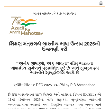
માનવ સંસાધન વિકાસ મંત્રાલય
શિક્ષણ મંત્રાલયે ભારતીય ભાષા ઉત્સવ 2025ની
ઉજવણી કરી
"અનેક ભાષાઓ, એક ભાવના" થીમ ભારતના
ભાષાકીય સુમેળને પ્રકાશિત કરે છે અને સુબ્રમણ્ય
ભારતીને શ્રદ્ધાંજલિ આપે છે
प्रविष्टि तिथि: 12 DEC 2025 3:46PM by PIB Ahmedabad
શિક્ષણ મંત્રાલયના શાળા શિક્ષણ અને સાક્ષરતા વિભાગ (
એ
DoSEL)
મી ડિસેમ્બર
ના રોજ મહાકવિ સુબ્રમણ્ય ભારતીની
11
2025
જન્મજયંતીના અવસરે નવી દિલ્હીના નેશનલ બાલ ભવન ખાતે