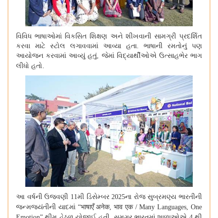
વિવિધ ભાષાઓમાં વિકસિત શિક્ષણ અને શીખવાની સામગ્રી પ્રદર્શિત
કરવા માટે સ્ટોલ લગાવવામાં આવ્યા હતા. ભાષાની રમતોનું પણ
આયોજન કરવામાં આવ્યું હતું
જેમાં વિદ્યાર્થીઓએ ઉત્સાહભેર ભાગ
,
લીધો હતો.
આ વર્ષની ઉજવણી
મી ડિસેમ્બર
ના રોજ સુબ્રમણ્ય ભારતીની
11
2025
જન્મજયંતીની યાદમાં
“
भाषाएँ अनेक
,
भाव एक /
Many Languages, One
થીમ હેઠળ યોજાઈ હતી. સમગ્ર ભારતમાં શાળાઓએ
થી
Emotion”
4