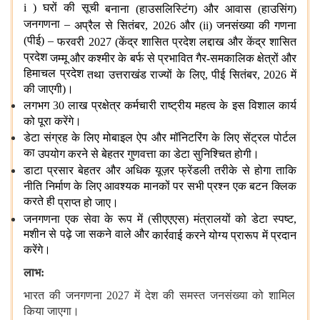
i ) घरों की सूची
बनाना (हाउसलिस्टिंग) और
आवास (हाउसिंग)
जनगणना –
अप्रैल से सितंबर, 2026 और (ii) जनसंख्‍या
की गणना
(पीई) –
फरवरी 2027 (केंद्र शासित प्रदेश
लद्दाख और
केंद्र शासित
प्रदेश
जम्मू और कश्मीर के बर्फ से
प्रभावित
गैर-समकालिक क्षेत्रों
और
हिमाचल प्रदेश
तथा
उत्तराखंड राज्यों के लिए, पीई
सितंबर, 2026 में
की जाएगी)।
लगभग 30 लाख
प्रक्षेत्र
कर्मचारी राष्ट्रीय महत्व के इस
विशाल कार्य
को पूरा करेंगे।
डेटा
संग्रह
के लिए मोबाइल ऐप और मॉनिटरिंग के लिए सेंट्रल पोर्टल
का
उपयोग
करने से बेहतर
गुणवत्ता
का डेटा
सुनिश्चित होगी।
डाटा प्रसार बेहतर और अधिक
यूज़र फ्रेंडली तरीके से होगा ताकि
नीति निर्माण
के लिए
आवश्‍यक मानकों पर
सभी
प्रश्‍न
एक बटन क्लिक
करते ही
प्राप्‍त हो जाए।
जनगणना एक सेवा के रूप में (सीएएएस)
मंत्रालयों को डेटा
स्‍पष्‍ट,
मशीन से पढ़े जा सकने वाले और
कार्रवाई करने योग्‍य प्रारूप में प्रदान
करेंगे।
लाभ
:
भारत की जनगणना 2027 में देश की समस्‍त जनसंख्‍या को शामिल
किया जाएगा।