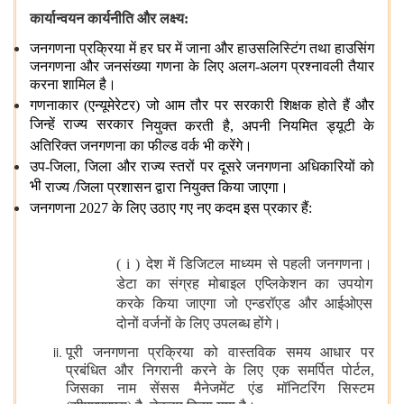
कार्यान्‍वयन कार्यनीति और
लक्ष्य:
जनगणना प्रक्रिया में हर घर में जाना और हाउसलिस्टिंग
तथा
हाउसिंग
जनगणना और जनसंख्या गणना के लिए अलग-अलग प्रश्नावली तैयार
करना शामिल है।
गणनाकार (एन्यूमेरेटर) जो आम तौर पर सरकारी
शिक्षक
होते हैं और
जिन्हें राज्य सरकार
नियुक्‍त करती है, अपनी
नियमित
ड्यूटी के
अतिरिक्‍त जनगणना का
फील्ड वर्क भी करेंगे।
उप-जिला, जिला
और
राज्‍य स्‍तरों
पर दूसरे
जनगणना
अधिकारियों को
भी
राज्‍य /जिला प्रशासन
द्वारा
नियुक्‍त
किया जाएगा।
जनगणना 2027 के लिए उठाए गए नए कदम
इस प्रकार
हैं:
( i ) देश में डिजिटल माध्‍यम से पहली जनगणना।
डेटा का संग्रह मोबाइल एप्लिकेशन का उपयोग
करके किया जाएगा जो एन्‍डरॉएड और आईओएस
दोनों वर्जनों के लिए उपलब्ध होंगे।
पूरी जनगणना प्रक्रिया को वास्‍तविक समय आधार पर
प्रबंधित और निगरानी करने के लिए एक समर्पित पोर्टल,
जिसका नाम सेंसस मैनेजमेंट एंड मॉनिटरिंग सिस्टम