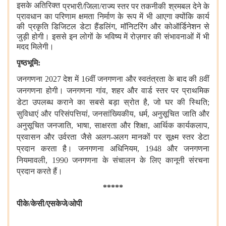
इसके अतिरिक्‍त
प्रभारी/जिला/राज्य स्‍तर पर तकनीकी श्रमबल देने के
प्रावधान का परिणाम क्षमता निर्माण के रूप में भी आएगा क्योंकि कार्य
की प्रकृति डिजिटल डेटा हैंडलिंग, मॉनिटरिंग और कोऑर्डिनेशन से
जुड़ी होगी। इससे इन लोगों के भविष्य में रोज़गार की संभावनाओं में भी
मदद मिलेगी।
पृष्ठभूमि:
जनगणना 2027 देश में 16वीं जनगणना और स्‍वतंत्रता के बाद की 8वीं
जनगणना
होगी।
जनगणना
गांव, शहर और वार्ड
स्‍तर
पर
प्राथमिक
डेटा
उपलब्‍ध कराने
का सबसे बड़ा
स्रोत
है, जो
घर की स्थिति;
सुविधाएं और
परिसंपत्तियां, जनसांख्यिकीय, धर्म, अनुसूचित जाति
और
अनुसूचित जनजाति, भाषा, साक्षरता
और
शिक्षा, आर्थिक कार्यकलाप,
प्रवासन
और
उर्वरता
जैसे अलग-अलग
मानकों
पर
सूक्ष्‍म स्‍तर डेटा
प्रदान करता है।
जनगणना अधिनियम, 1948 और
जनगणना
नियमावली, 1990 जनगणना
के संचालन के लिए कानूनी संरचना
प्रदान करते हैं।
*****
पीके/केसी/एसकेजे/ओपी