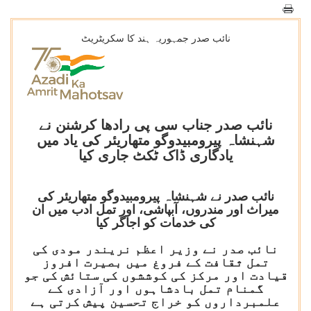
نائب صدر جمہوریہ ہند کا سکریٹریٹ
نائب صدر جناب سی پی رادھا کرشنن نے
شہنشاہ پیرومبیدوگو متھاریئر کی یاد میں
یادگاری ڈاک ٹکٹ جاری کیا
نائب صدر نے شہنشاہ پیرومبیدوگو متھاریئر کی
میراث اور مندروں، آبپاشی، اور تمل ادب میں ان
کی خدمات کو اجاگر کیا
نائب صدر نے وزیر اعظم نریندر مودی کی
تمل ثقافت کے فروغ میں بصیرت افروز
قیادت اور مرکز کی کوششوں کی ستائش کی جو
گمنام تمل بادشاہوں اور آزادی کے
علمبرداروں کو خراج تحسین پیش کرتی ہے