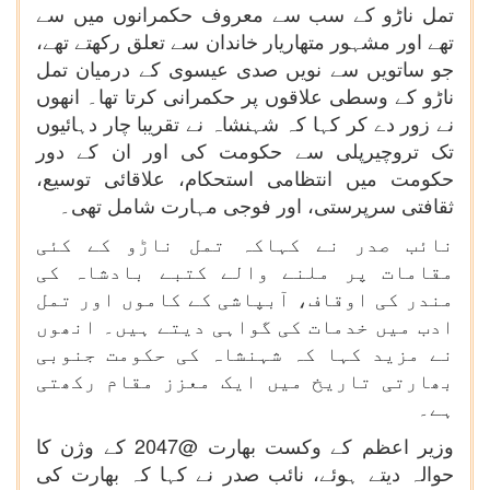
تمل ناڑو کے سب سے معروف حکمرانوں میں سے
تھے اور مشہور متھاریار خاندان سے تعلق رکھتے تھے،
جو ساتویں سے نویں صدی عیسوی کے درمیان تمل
ناڑو کے وسطی علاقوں پر حکمرانی کرتا تھا۔ انھوں
نے زور دے کر کہا کہ شہنشاہ نے تقریبا چار دہائیوں
تک تروچیرپلی سے حکومت کی اور ان کے دور
حکومت میں انتظامی استحکام، علاقائی توسیع،
ثقافتی سرپرستی، اور فوجی مہارت شامل تھی۔
نائب صدر نے کہاکہ تمل ناڑو کے کئی
مقامات پر ملنے والے کتبے بادشاہ کی
مندر کی اوقاف، آبپاشی کے کاموں اور تمل
ادب میں خدمات کی گواہی دیتے ہیں۔ انھوں
نے مزید کہا کہ شہنشاہ کی حکومت جنوبی
بھارتی تاریخ میں ایک معزز مقام رکھتی
ہے۔
وزیر اعظم کے وکست بھارت @2047 کے وژن کا
حوالہ دیتے ہوئے، نائب صدر نے کہا کہ بھارت کی