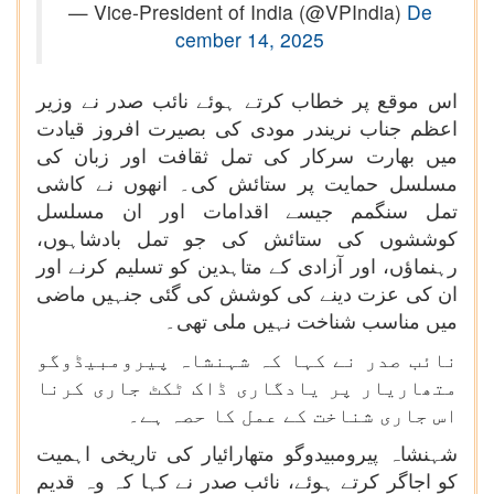
— Vice-President of India (@VPIndia)
De
cember 14, 2025
اس موقع پر خطاب کرتے ہوئے نائب صدر نے وزیر
اعظم جناب نریندر مودی کی بصیرت افروز قیادت
میں بھارت سرکار کی تمل ثقافت اور زبان کی
مسلسل حمایت پر ستائش کی۔ انھوں نے کاشی
تمل سنگمم جیسے اقدامات اور ان مسلسل
کوششوں کی ستائش کی جو تمل بادشاہوں،
رہنماؤں، اور آزادی کے متاہدین کو تسلیم کرنے اور
ان کی عزت دینے کی کوشش کی گئی جنہیں ماضی
میں مناسب شناخت نہیں ملی تھی۔
نائب صدر نے کہا کہ شہنشاہ پیرومبیڈوگو
متھاریار پر یادگاری ڈاک ٹکٹ جاری کرنا
اس جاری شناخت کے عمل کا حصہ ہے۔
شہنشاہ پیرومبیدوگو متھارائیار کی تاریخی اہمیت
کو اجاگر کرتے ہوئے، نائب صدر نے کہا کہ وہ قدیم