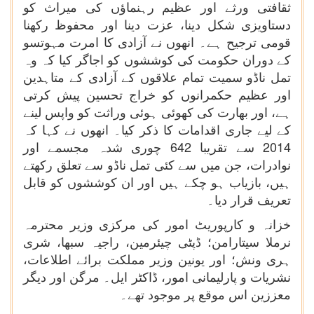
ثقافتی ورثے اور عظیم رہنماؤں کی میراث کو
دستاویزی شکل دینا، عزت دینا اور محفوظ رکھنا
قومی ترجیح ہے۔ انھوں نے آزادی کا امرت مہوتسو
کے دوران حکومت کی کوششوں کو اجاگر کیا کہ وہ
تمل ناڈو سمیت تمام علاقوں کے آزادی کے متاہدین
اور عظیم حکمرانوں کو خراج تحسین پیش کرتی
ہے، اور بھارت کی کھوئی ہوئی وراثت کو واپس لینے
کے لیے جاری اقدامات کا ذکر کیا۔ انھوں نے کہا کہ
2014 سے تقریبا 642 چوری شدہ مجسمے اور
نوادرات، جن میں سے کئی تمل ناڈو سے تعلق رکھتے
ہیں، بازیاب ہو چکے ہیں اور ان کوششوں کو قابل
تعریف قرار دیا۔
خزانہ و کارپوریٹ امور کی مرکزی وزیر محترمہ
نرملا سیتارامن؛ ڈپٹی چیئرمین، راجیہ سبھا، شری
ہری ونش؛ اور یونین وزیر مملکت برائے اطلاعات،
نشریات و پارلیمانی امور، ڈاکٹر ایل۔ مرگن اور دیگر
معززین اس موقع پر موجود تھے۔