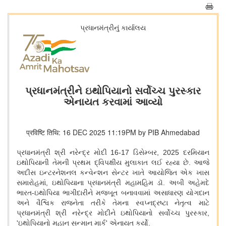
પ્રધાનમંત્રીનું કાર્યાલય
પ્રધાનમંત્રીને ઇથોપિયાનો સર્વોચ્ચ પુરસ્કાર
એનાયત કરવામાં આવ્યો
प्रविष्टि तिथि: 16 DEC 2025 11:19PM by PIB Ahmedabad
પ્રધાનમંત્રી શ્રી નરેન્દ્ર મોદી
16-17 ડિસેમ્બર, 2025 દરમિયાન
ઇથોપિયાની તેમની પ્રથમ દ્વિપક્ષીય મુલાકાત લઈ રહ્યા છે. આજે
અદીસ ઇન્ટરનેશનલ કન્વેન્શન સેન્ટર ખાતે આયોજિત એક ખાસ
સમારોહમાં, ઇથોપિયાના પ્રધાનમંત્રી મહામહિમ ડૉ. અબી અહેમદે
ભારત-ઇથોપિયા ભાગીદારીને મજબૂત બનાવવામાં અસાધારણ યોગદાન
અને વૈશ્વિક રાજનેતા તરીકે તેમના સ્વપ્નદ્રષ્ટા નેતૃત્વ માટે
પ્રધાનમંત્રી શ્રી નરેન્દ્ર મોદીને ઇથોપિયાનો સર્વોચ્ચ પુરસ્કાર,
'ઇથોપિયાનો મહાન સન્માન માર્ક' એનાયત કર્યો.