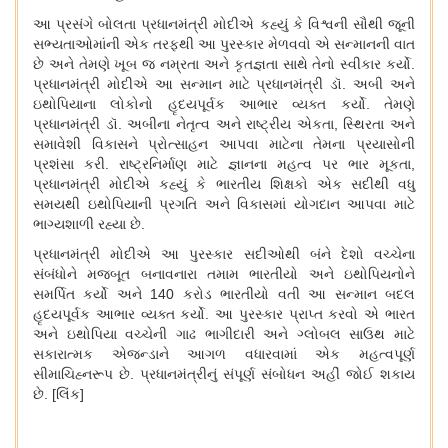
આ પ્રસંગે બોલતા પ્રધાનમંત્રી મોદીએ કહ્યું કે વિશ્વની સૌથી જૂની
સભ્યતાઓમાંની એક તરફથી આ પુરસ્કાર મેળવવો એ સન્માનની વાત
છે અને તેમણે ખૂબ જ નમ્રતા અને કૃતજ્ઞતા સાથે તેનો સ્વીકાર કર્યો
.
પ્રધાનમંત્રી મોદીએ આ સન્માન માટે પ્રધાનમંત્રી ડૉ. અબી અને
ઇથોપિયાના લોકોનો હૃદયપૂર્વક આભાર વ્યક્ત કર્યો. તેમણે
પ્રધાનમંત્રી ડૉ. અબીના નેતૃત્વ અને રાષ્ટ્રીય એકતા, સ્થિરતા અને
સમાવેશી વિકાસને પ્રોત્સાહન આપવા માટેના તેમના પ્રયાસોની
પ્રશંસા કરી. રાષ્ટ્રનિર્માણ માટે જ્ઞાનના મહત્વ પર ભાર મૂકતા,
પ્રધાનમંત્રી મોદીએ કહ્યું કે ભારતીય શિક્ષકો એક સદીથી વધુ
સમયથી ઇથોપિયાની પ્રગતિ અને વિકાસમાં યોગદાન આપવા માટે
ભાગ્યશાળી રહ્યા છે.
પ્રધાનમંત્રી મોદીએ આ પુરસ્કાર સદીઓથી બંને દેશો વચ્ચેના
સંબંધોને મજબૂત બનાવનારા તમામ ભારતીયો અને ઇથોપિયનોને
સમર્પિત કર્યો અને
140 કરોડ ભારતીયો વતી આ સન્માન બદલ
હૃદયપૂર્વક આભાર વ્યક્ત કર્યો. આ પુરસ્કાર પ્રાપ્ત કરવો એ ભારત
અને ઇથોપિયા વચ્ચેની ગાઢ ભાગીદારી અને ગ્લોબલ સાઉથ માટે
સકારાત્મક એજન્ડાને આગળ વધારવામાં એક મહત્વપૂર્ણ
સીમાચિહ્નરૂપ છે. પ્રધાનમંત્રીનું સંપૂર્ણ સંબોધન અહીં જોઈ શકાય
છે. [લિંક]