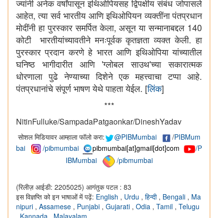
ज्यांनी अनेक वर्षांपासून इथिओपियसह द्विपक्षीय संबंध जोपासले
आहेत, त्या सर्व भारतीय आणि इथिओपियन व्यक्तींना पंतप्रधान
मोदींनी हा पुरस्कार समर्पित केला, असून या सन्मानाबद्दल 140
कोटी भारतीयांच्यावतीने मनःपूर्वक कृतज्ञता व्यक्त केली. हा
पुरस्कार प्रदान करणे हे भारत आणि इथिओपिया यांच्यातील
घनिष्ठ भागीदारीत आणि 'ग्लोबल साउथ'च्या सकारात्मक
धोरणाला पुढे नेण्याच्या दिशेने एक महत्त्वाचा टप्पा आहे.
पंतप्रधानांचे संपूर्ण भाषण येथे पाहता येईल. [
लिंक
]
***
NitinFulluke/SampadaPatgaonkar/DineshYadav
सोशल मिडियावर आम्हाला फॉलो करा:
@PIBMumbai
/
PIBMum
bai
/pibmumbai
pibmumbai[at]gmail[dot]com
/P
IBMumbai
/pibmumbai
(रिलीज़ आईडी: 2205025)
आगंतुक पटल : 83
इस विज्ञप्ति को इन भाषाओं में पढ़ें:
English
,
Urdu
,
हिन्दी
,
Bengali
,
Ma
nipuri
,
Assamese
,
Punjabi
,
Gujarati
,
Odia
,
Tamil
,
Telugu
,
Kannada
,
Malayalam