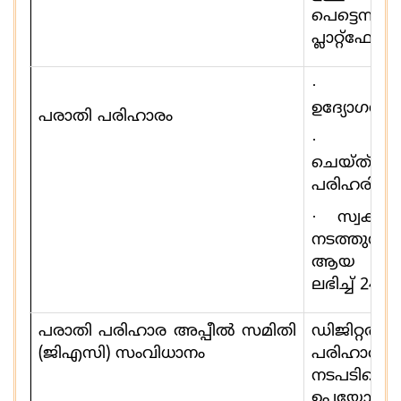
പെട്ടെ
പ്ലാറ്റ്ഫോമ
·
ഇ
ഉദ്യോഗസ്
പരാതി പരിഹാരം
·
നി
ചെയ്ത്
പരിഹരിക്കണ
·
സ്വകാര
നടത്തുന്ന
ആയ ഉള്
ലഭിച്ച്
24
മണ
പരാതി പരിഹാര അപ്പീൽ സമിതി
ഡിജിറ്റല്‍
(ജിഎസി) സംവിധാനം
പരിഹാര 
നടപടിയെ
ഉപയോക്താ