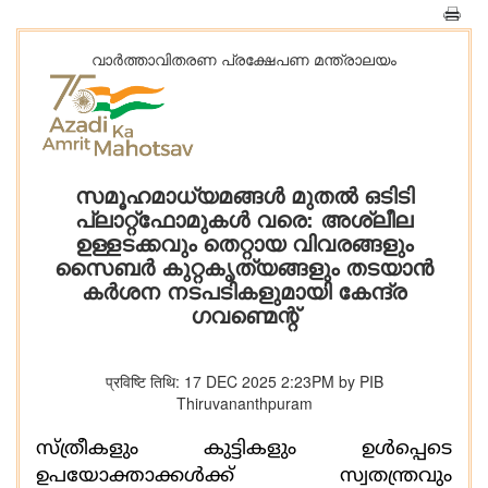
വാര്‍ത്താവിതരണ പ്രക്ഷേപണ മന്ത്രാലയം
സമൂഹമാധ്യമങ്ങള്‍ മുതൽ ഒടിടി
പ്ലാറ്റ്‌ഫോമുകൾ വരെ: അശ്ലീല
ഉള്ളടക്കവും തെറ്റായ വിവരങ്ങളും
സൈബർ കുറ്റകൃത്യങ്ങളും തടയാൻ
കർശന നടപടികളുമായി കേന്ദ്ര
ഗവണ്മെന്റ്
प्रविष्टि तिथि: 17 DEC 2025 2:23PM by PIB
Thiruvananthpuram
സ്ത്രീകളും കുട്ടികളും ഉൾപ്പെടെ
ഉപയോക്താക്കൾക്ക് സ്വതന്ത്രവും