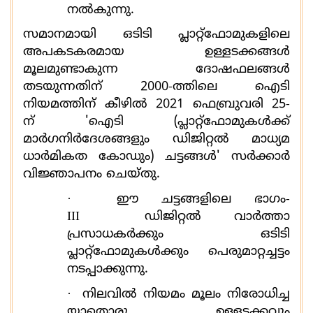
നൽകുന്നു.
സമാനമായി ഒടിടി പ്ലാറ്റ്‌ഫോമുകളിലെ
അപകടകരമായ ഉള്ളടക്കങ്ങൾ
മൂലമുണ്ടാകുന്ന ദോഷഫലങ്ങൾ
തടയുന്നതിന്
2000-
ത്തിലെ ഐടി
നിയമത്തിന് കീഴിൽ
2021
ഫെബ്രുവരി
25-
ന്
'
ഐടി (പ്ലാറ്റ്ഫോമുകള്‍ക്ക്
മാർഗനിർദേശങ്ങളും ഡിജിറ്റൽ മാധ്യമ
ധാര്‍മികത കോഡും) ചട്ടങ്ങൾ
'
സർക്കാർ
വിജ്ഞാപനം ചെയ്തു.
·
ഈ ചട്ടങ്ങളിലെ ഭാഗം-
III
ഡിജിറ്റൽ വാർത്താ
പ്രസാധകർക്കും ഒടിടി
പ്ലാറ്റ്‌ഫോമുകൾക്കും പെരുമാറ്റച്ചട്ടം
നടപ്പാക്കുന്നു.
·
നിലവിൽ നിയമം മൂലം നിരോധിച്ച
യാതൊരു ഉള്ളടക്കവും