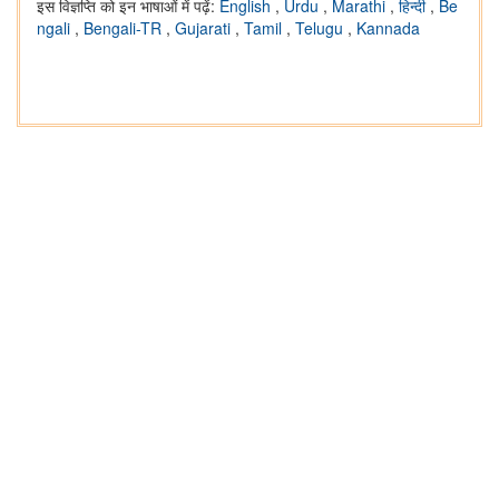
इस विज्ञप्ति को इन भाषाओं में पढ़ें:
English
,
Urdu
,
Marathi
,
हिन्दी
,
Be
ngali
,
Bengali-TR
,
Gujarati
,
Tamil
,
Telugu
,
Kannada