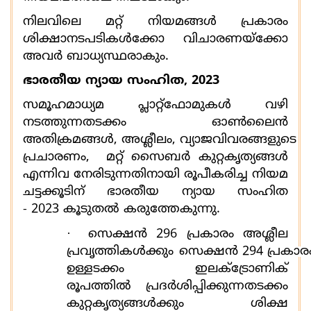
നിലവിലെ മറ്റ് നിയമങ്ങൾ പ്രകാരം
ശിക്ഷാനടപടികൾക്കോ വിചാരണയ്ക്കോ
അവർ ബാധ്യസ്ഥരാകും.
ഭാരതീയ ന്യായ സംഹിത
, 2023
സമൂഹമാധ്യമ പ്ലാറ്റ്‌ഫോമുകൾ വഴി
നടത്തുന്നതടക്കം
ഓൺലൈൻ
അതിക്രമങ്ങള്‍
,
അശ്ലീലം
,
വ്യാജവിവരങ്ങളുടെ
പ്രചാരണം
,
മറ്റ് സൈബർ കുറ്റകൃത്യങ്ങൾ
എന്നിവ നേരിടുന്നതിനായി രൂപീകരിച്ച നിയമ
ചട്ടക്കൂടിന് ഭാരതീയ ന്യായ സംഹിത
-
2023
കൂടുതൽ കരുത്തേകുന്നു.
·
സെക്ഷൻ
296
പ്രകാരം അശ്ലീല
പ്രവൃത്തികൾക്കും
സെക്ഷൻ
294
പ്രകാര
ഉള്ളടക്കം ഇലക്ട്രോണിക്
രൂപത്തിൽ പ്രദർശിപ്പിക്കുന്നതടക്കം
കുറ്റകൃത്യങ്ങൾക്കും ശിക്ഷ