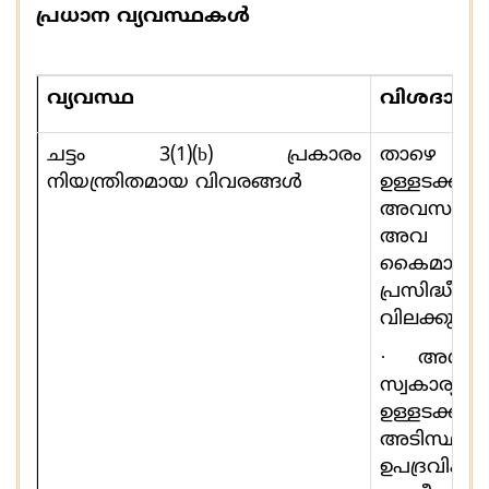
പ്രധാന വ്യവസ്ഥകൾ
വ്യവസ്ഥ
വിശദാംശങ
ചട്ടം
3(1)(b)
പ്രകാരം
താഴെ ന
നിയന്ത്രിതമായ വിവരങ്ങള്‍
ഉള്ളടക്കങ
അവസര
അവ
കൈമാറുന്
പ്രസിദ്
വിലക്കുന്നു
·
അശ്ലീ
സ്വകാര
ഉള്ളടക്
അടിസ്ഥ
ഉപദ്രവി