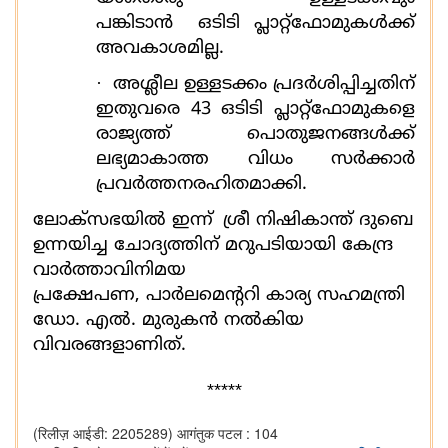
പങ്കിടാന്‍
ഒടിടി പ്ലാറ്റ്‌ഫോമുകൾക്ക്
അവകാശമില്ല.
·
അശ്ലീല ഉള്ളടക്കം പ്രദർശിപ്പിച്ചതിന്
ഇതുവരെ
43
ഒടിടി പ്ലാറ്റ്‌ഫോമുകളെ
രാജ്യത്ത് പൊതുജനങ്ങൾക്ക്
ലഭ്യമാകാത്ത വിധം സർക്കാർ
പ്രവർത്തനരഹിതമാക്കി.
ലോക്‌സഭയിൽ ഇന്ന്
ശ്രീ നിഷികാന്ത് ദുബെ
ഉന്നയിച്ച ചോദ്യത്തിന് മറുപടിയായി കേന്ദ്ര
വാർത്താവിനിമയ
പ്രക്ഷേപണ
,
പാർലമെൻ്ററി കാര്യ സഹമന്ത്രി
ഡോ. എൽ. മുരുകൻ നൽകിയ
വിവരങ്ങളാണിത്.
*****
(रिलीज़ आईडी: 2205289)
आगंतुक पटल : 104