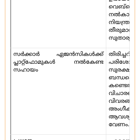
വെബ്സൈ
നൽക
നിയന്ത്രണ
തീരുമാന
സുതാര്യതയ
സർക്കാർ ഏജൻസികൾക്ക്
തിരി
പ്ലാറ്റ്ഫോമുകള്‍ നൽകേണ്ട
പരിശോധി
സഹായം
സുരക്ഷയു
ബന്ധപ്പെട്ട
കണ്ടെത
വിചാരണ
വിവരങ്ങള്
അംഗീകൃ
ആവശ്യമാ
വേണം.