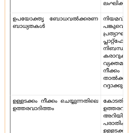
ലംഘിക്കുന്ന
ഉപയോക്തൃ ബോധവൽക്കരണ
നിയമവ
ബാധ്യതകൾ
പങ്കുവെയ്ക്
പ്രത്യാഘാത
പ്ലാറ്റ്ഫോമ
നിബന്ധനക
കരാറുകളി
വ്യക്തമായ
നീക്കം 
താല്‍ക്കാല
റദ്ദാക്കുന്
ഉള്ളടക്കം നീക്കം ചെയ്യുന്നതിലെ
കോടതി
ഉത്തരവാദിത്തം
ഉത്തരവു
അറിയിപ്പ
പരാതികൾ 
ഉള്ളടക്ക