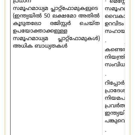
പ്രധാന
·
മെസ്സേജി
സമൂഹമാധ്യമ
പ്ലാറ്റ്ഫോമുകളുടെ
സമൂഹമാധ്
(
ഇന്ത്യയിൽ
50
ലക്ഷമോ അതിൽ
വൈകാരിക
കൂടുതലോ രജിസ്റ്റർ ചെയ്ത
ഉറവിടം 
ഉപയോക്താക്കളുള്ള
സഹായിക്
സമൂഹമാധ്യമ പ്ലാറ്റ്ഫോമുകള്‍)
·
ചി
അധിക ബാധ്യതകൾ
കണ്ടെത്താ
നിയന്ത്രിക്
സംവിധാനങ്
റിപ്പോർട്ട
പ്രാദേശി
നിയമപാ
പ്രവര്‍ത്തിക
ഇന്ത്
പങ്കുവെയ്