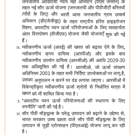
जनजातीय आदिवासी न्याय महा अभियान (पीएम जनमन) के
तहत नई सौर ऊर्जा योजना (जनजातयी और पीवीजीटी बस्तियों
/गाँवों के लिए) और
धरती आभा जनजातीय ग्राम उत्कर्ष
अभियान (डीएजेजीयूए)
के तहत
राष्‍ट्रीय हरित हाइड्रोजन
मिशन, अपतटीय पवन ऊर्जा परियोजनाओं के लिए व्यवहार्यता
अंतर वित्तपोषण (वीजीएफ) योजना जैसी योजनाएँ
शुरू की गई
हैं।
नवीकरणीय ऊर्जा (आरई) की खपत को बढ़ावा देने के लिए
,
नवीकरणीय क्रय दायित्‍व (आरपीओ) और इसके बाद
नवीकरणीय उपभोग दायित्‍व (आरसीओ) की अवधि 2029-30
तक अधिसूचित की गई है।
आरसीओ, जो
ऊर्जा संरक्षण
अधिनियम 2001 के तहत सभी निर्दिष्‍ट उपभोक्ताओं पर लागू है,
उसका
अनुपालन न करने पर दंड
लगाया जाएगा।
आरसीओ
में
विकेन्द्रीकृत नवीकरणीय ऊर्जा स्रोतों से निर्धारित मात्रा में
खपत
को भी शामिल किया गया है।
“
अपतटीय पवन ऊर्जा
परियोजनाओं की स्थापना के लिए
रणनीति” जारी की गई है।
सौर पीवी मॉड्यूल्स के घरेलू उत्पादन को बढ़ाने के उद्देश्य से,
भारत सरकार उच्च दक्षता वाले सौर पीवी मॉड्यूल्स के लिए
उत्‍पादन से जुड़ी प्रोत्‍साहन (पीएलआई) योजना लागू कर रही
है।