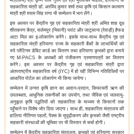
मंत्रालय) श्री कृष्ण पाल गुर्जर एवं श्री मुरलीधर मोहोल, हरियाणा के
सहकारिता मंत्री डॉ. अरविंद कुमार शर्मा तथा कृषि एवं किसान कल्याण
मंत्री श्री श्याम सिंह राणा भी सम्मेलन में भाग लेंगे।
इस
अवसर
पर
केंद्रीय
गृह
एवं
सहकारिता
मंत्री
श्री
अमित
शाह
दूध
शीतकरण
केंद्र, सलेमपुर (भिवानी) प्लांट
और
जाटूसाना (रेवाड़ी) हैफड
आटा
मिल
का
इ-लोकार्पण
करेंगे।
इसके
साथ-साथ
केंद्रीय
गृह
एवं
सहकारिता
मंत्री
हरियाणा
राज्य
के
सहकारी
बैंकों
के
लाभार्थियों
को
रुपे
प्लैटिनम
डेबिट
कार्ड
का वितरण
तथा
हरियाणा
कृभको
द्वारा
बनाये
गए M-PACS के
अध्यक्षों
को
पंजीकरण
प्रमाणपत्रों
का
वितरण
करेंगे।
इस
अवसर
पर
केंद्रीय
गृह
एवं
सहकारिता
मंत्री
द्वारा
अंतरराष्ट्रीय
सहकारिता
वर्ष (IYC) में
हो
रहीं
विभिन्न
गतिविधियों
पर
आधारित
पोर्टल
का
लोकार्पण
भी
किया
जायेगा।
सम्मेलन
में
उन्नत
कृषि
ज्ञान
का
आदान
-
प्रदान
,
किफायती
ऋण
की
उपलब्धता
,
आधुनिक
तकनीकों
का
उपयोग
,
तथा
जैविक
एवं
जलवायु
-
अनुकूल
कृषि
पद्धतियों
को
सहकारिता
के
माध्यम
से
किसानों
तक
पहुँचाने
पर
विशेष
जोर
दिया
जाएगा।
साथ
ही
,
सहकारिता
मंत्रालय
की
हालिया
नीतिगत
पहलों
,
पैक्स
के
सुदृढ़ीकरण
और
कृभको
जैसी
राष्ट्रीय
सहकारी
संस्थाओं
की
भूमिका
पर
भी
विस्तार
से
चर्चा
होगी।
सम्मेलन
में
केंद्रीय
सहकारिता
मंत्रालय, कृभको
एवं
हरियाणा
सरकार