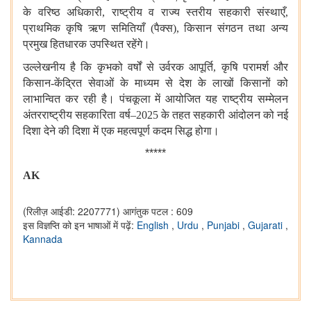
के
वरिष्ठ
अधिकारी
,
राष्ट्रीय
व
राज्य
स्तरीय
सहकारी
संस्थाएँ
,
प्राथमिक
कृषि
ऋण
समितियाँ
(
पैक्स
),
किसान
संगठन
तथा
अन्य
प्रमुख
हितधारक
उपस्थित
रहेंगे।
उल्लेखनीय
है
कि
कृभको
वर्षों
से
उर्वरक
आपूर्ति
,
कृषि
परामर्श
और
किसान
-
केंद्रित
सेवाओं
के
माध्यम
से
देश
के
लाखों
किसानों
को
लाभान्वित
कर
रही
है।
पंचकूला
में
आयोजित
यह
राष्ट्रीय
सम्मेलन
अंतरराष्ट्रीय
सहकारिता
वर्ष
–2025
के
तहत
सहकारी
आंदोलन
को
नई
दिशा
देने
की
दिशा
में
एक
महत्वपूर्ण
कदम
सिद्ध
होगा।
*****
AK
(रिलीज़ आईडी: 2207771)
आगंतुक पटल : 609
इस विज्ञप्ति को इन भाषाओं में पढ़ें:
English
,
Urdu
,
Punjabi
,
Gujarati
,
Kannada