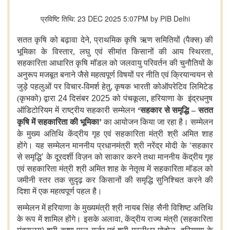
प्रविष्टि तिथि: 23 DEC 2025 5:07PM by PIB Delhi
सतत
कृषि
को
बढ़ावा
देने
,
प्राथमिक
कृषि
ऋण
समितियों
(
पैक्स
)
की
भूमिका
के
विस्तार
,
लघु
एवं
सीमांत
किसानों
की
आय
स्थिरता,
सहकारिता आधारित कृषि मॉडल को जलवायु परिवर्तन की चुनौतियों के
अनुरूप मजबूत बनाने जैसे
महत्वपूर्ण
विषयों
पर
नीति
एवं
क्रियान्वयन
से
जुड़े
पहलुओं
पर
विचार
-
विमर्श
हेतु,
कृषक
भारती
कोऑपरेटिव
लिमिटेड
(
कृभको
)
द्वारा
24 दिसंबर 2025
को
पंचकूला
,
हरियाणा
के
इंद्रधनुष
ऑडिटोरियम
में
राष्ट्रीय
सहकारी
सम्मेलन
‘
सहकार
से
समृद्धि
–
सतत
कृषि
में
सहकारिता
की
भूमिका
’
का
आयोजन
किया
जा
रहा
है।
सम्मेलन
के
मुख्य
अतिथि
केंद्रीय
गृह
एवं
सहकारिता
मंत्री
श्री
अमित
शाह
होंगे।
यह सम्मेलन माननीय प्रधानमंत्री श्री नरेंद्र मोदी के ‘सहकार
से समृद्धि’ के दूरदर्शी विज़न को साकार करने तथा माननीय केंद्रीय गृह
एवं सहकारिता मंत्री श्री अमित शाह के नेतृत्व में सहकारिता
मॉडल को
जमीनी स्तर तक सुदृढ़ कर किसानों की समृद्धि सुनिश्चित करने की
दिशा में एक महत्वपूर्ण पहल है।
सम्मेलन में हरियाणा के मुख्यमंत्री श्री नायब सिंह सैनी विशिष्ट अतिथि
के रूप में शामिल होंगे। इसके अलावा, केंद्रीय राज्य मंत्री (सहकारिता