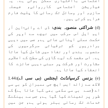
اجتماعی بااختیاری ممکن ہوتی ہے۔ یہ
فیڈریشن اجتماعی کارروائی، فیصلہ
سازی، اور وسائل تک رسائی کا پلیٹ فارم
فراہم کرتی ہیں۔
(
d
)
شراکتی منصوبہ بندی:
ڈی اے وائی-این آر
ایم ایل اس مرکب میں نیچے سے اوپر کی
حکمت عملی اپنائی جاتی ہے، جس میں دیہی
برادریوں کو ترقیاتی سرگرمیوں کی
منصوبہ بندی اور نفاذ میں شامل کیا جاتا
ہے۔ اس مقصد کے لیے گاؤں کی سطح کے اجلاس،
مشاورت اور شرکت پر مبنی دیہی جائزے کا
انعقاد کیا جاتا ہے۔
(
e
)
بزنس کرسپانڈنٹ ایجنٹس (بی سی اے):
1.44
لاکھ سے زائد ایس ایچ جی ممبران کو بی سی
اے (جسے بی سی سکھی بھی کہا جاتا ہے) کے
طور پر تعینات کیا گیا ہے، جس سے بینکنگ
خدمات تک رسائی بہتر ہوئی ہے، جن میں