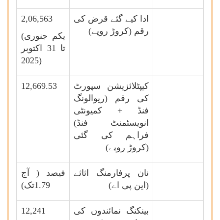
ادا کیے گئے قرض کی
2,06,563
رقم (کروڑ روپے)
(یکم جنوری
تا 31 اکتوبر
2025)
کیپٹلائزیشن سپورٹ
12,669.53
کی رقم (ریوالونگ
فنڈ + کمیونٹی
انویسٹمنٹ فنڈ)
فراہم کی گئی
(کروڑ روپے)
نان پرفارمنگ اثاثے
فیصد ( آج
(این پی اے)
1.79
تک)
بینکنگ نمائندوں کی
12,241