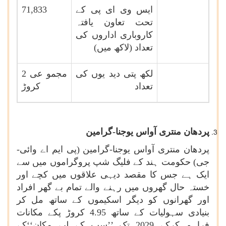
ایس وی ای پی کے
71,833
تحت تعاون یافتہ
کاروباری اداروں کی
تعداد (لاکھ میں)
لکھ پتی دید یوں کی
مجمو عی 2
تعداد
کروڑ
پردھان منتری آواس یوجنا-گرامین
پردھان منتری آواس یوجنا-گرامین (پی ایم اے وائی-
جی) حکومت ہند کے فلیگ شپ پروگراموں میں سے
ایک ہے جس کا مقصد دیہی علاقوں میں کچے اور
خستہ حال گھروں میں رہنے والے تمام بے گھر افراد
اور گھرانوں کو دیگر اسکیموں کے ساتھ مل کر
بنیادی سہولیات کے ساتھ 4.95 کروڑ پکے مکانات
فراہم کرکے 2029 تک ’’سب کے لیے مکان‘‘کے