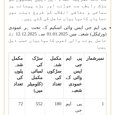
سڑک رابطے سے جوڑنے اور بڑے پیمانے پر
سماجی و معاشی انقلاب کو فروغ دینے میں
نمایاں کامیابیاں حاصل کی گئی ہیں۔
پی ایم جی ایس وائی اسکیم کے تحت ہر عمودی
(ورٹیکل) شعبے میں 01.01.2025 سے 12.12.2025 تک
حاصل ہونے والی ٹھوس کامیابیاں حسب ذیل
ہیں:
نمبرشمار
پی ایم
مکمل
سڑک
مکمل
جی
شدہ
کی
شدہ
ایس
سڑکوں
لمبائی
پلوں
وائی کے
کی
مکمل
کی
عمودی
تعداد
(کلومیٹر
تعداد
شعبے
میں)
1
پی ایم
180
552
72
جی