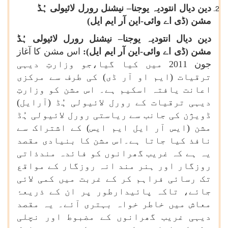
دین دیال انتودیہ یوجنا– نیشنل رورل لائیولی ہُڈ
مشن (ڈی اے وائی
-
این آر ایم ایل)
دین دیال انتودیہ یوجنا– نیشنل رورل لائیولی ہُڈ
مشن (ڈی اے وائی-این آر ایم ایل):
اس مشن کا آغاز
جون 2011 میں کیا گیا،جو وزارتِ دیہی
ترقیات (ایم او آر ڈی) کی طرف سے مرکزی
اعانت یافتہ اسکیم ہے۔ اس مشن کو وزارتِ
دیہی ترقیات کے رورل لائیولی ہُڈ (آرایل)
ڈویژن کی جانب سے ریاستی رورل لائیولی ہُڈ
مشن (ایس آر ایل ایم ایس) کے اشتراک سے
نافذ کیا جاتا ہے۔اس مشن کا بنیادی مقصد
یہ ہے کہ غریب گھرانوں کو فائدہ مندذاتی
روزگار اور ہنر مند انہ روزگار کے مواقع
تک رسائی فراہم کر کے غربت میں کمی لائی
جائے، تاکہ پائیدارطور پر ان کے ذریعۂ
معاش میں خاطر خواہ بہتری آئے۔ یہ مقصد
دیہی غریب گھرانوں کے مضبوط اور نچلی