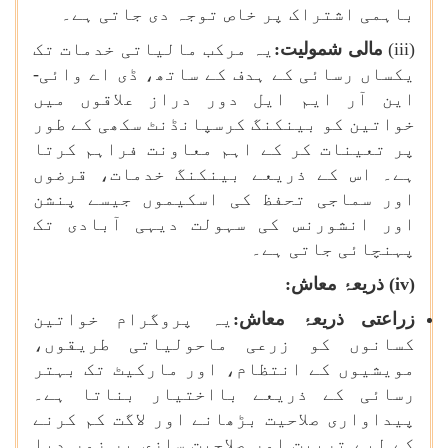
باہمی اشتراک پر خاص توجہ دی جاتی ہے۔
(
iii
)
مالی شمولیت:
یہ مرکب مالیاتی خدمات تک
یکساں رسائی کے ہدف کے ساتھ، ڈی اے وائی-
این آر ایم ایل دور دراز علاقوں میں
خواتین کو بینکنگ کرسپانڈنٹ سکھی کے طور
پر تعینات کر کے اہم معاونت فراہم کرتا
ہے۔ اس کے ذریعے بینکنگ خدمات، قرضوں
اور سماجی تحفظ کی اسکیموں جیسے پنشن
اور انشورنس کی سہولت دیہی آبادی تک
پہنچائی جاتی ہے۔
(
iv
) ذریعۂ معاش:
زراعتی ذریعۂ معاش:
یہ پروگرام خواتین
کسانوں کو زرعی ماحولیاتی طریقوں،
مویشیوں کے انتظام، اور مارکیٹ تک بہتر
رسائی کے ذریعے بااختیار بناتا ہے۔
پیداواری صلاحیت بڑھانے اور لاگت کم کرنے
کے لیے تربیت اور صلاحیت سازی پر زور دیا