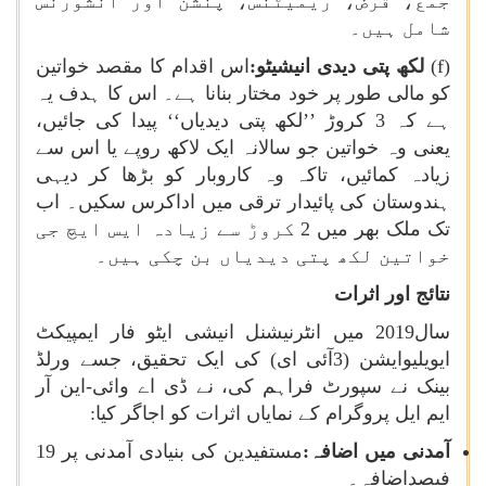
جمع، قرض، ریمیٹنس، پنشن اور انشورنس
شامل ہیں۔
(
f
)
لکھ پتی دیدی انیشیٹو:
اس اقدام کا مقصد خواتین
کو مالی طور پر خود مختار بنانا ہے۔ اس کا ہدف یہ
ہے کہ 3 کروڑ ’’لکھ پتی دیدیاں‘‘ پیدا کی جائیں،
یعنی وہ خواتین جو سالانہ ایک لاکھ روپے یا اس سے
زیادہ کمائیں، تاکہ وہ کاروبار کو بڑھا کر دیہی
ہندوستان کی پائیدار ترقی میں اداکرس سکیں۔ اب
تک ملک بھر میں 2 کروڑ سے زیادہ ایس ایچ جی
خواتین لکھ پتی دیدیاں بن چکی ہیں۔
نتائج اور اثرات
سال2019 میں انٹرنیشنل انیشی ایٹو فار ایمپیکٹ
ایویلیوایشن (3آئی ای) کی ایک تحقیق، جسے ورلڈ
بینک نے سپورٹ فراہم کی، نے ڈی اے وائی-این آر
ایم ایل پروگرام کے نمایاں اثرات کو اجاگر کیا:
آمدنی میں اضافہ:
مستفیدین کی بنیادی آمدنی پر 19
فیصداضافہ۔