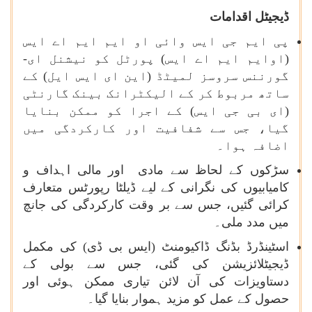
ڈیجیٹل اقدامات
پی ایم جی ایس وائی او ایم ایم اے ایس
(اوایم ایم اے ایس) پورٹل کو نیشنل ای-
گورننس سروسز لمیٹڈ (این ای ایس ایل) کے
ساتھ مربوط کر کے الیکٹرانک بینک گارنٹی
(ای بی جی ایس) کے اجرا کو ممکن بنایا
گیا، جس سے شفافیت اور کارکردگی میں
اضافہ ہوا۔
سڑکوں کے لحاظ سے مادی اور مالی اہداف و
کامیابیوں کی نگرانی کے لیے ڈیلٹا رپورٹس متعارف
کرائی گئیں، جس سے بر وقت کارکردگی کی جانچ
میں مدد ملی۔
اسٹینڈرڈ بڈنگ ڈاکیومنٹ (ایس بی ڈی) کی مکمل
ڈیجیٹلائزیشن کی گئی، جس سے بولی کے
دستاویزات کی آن لائن تیاری ممکن ہوئی اور
حصول کے عمل کو مزید ہموار بنایا گیا۔