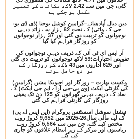
گئی، جن میں سے 2.42 لاکھ مکانات کی تعمیر
مکمل ہو چکی ہے
دین دیال اُپادھیائے–گرامین کوشل یوجنا (ڈی ڈی یو-
جی کے وائی) کے تحت 82 ہزار سے زائد دیہی
نوجوانوں کو تربیت دی گئی اور 37 ہزار نوجوانوں
کو روزگار فراہم کیا گیا
آر ایس ای ٹی آئی کے ذریعے دیہی نوجوانوں کی
تفویض اختیارات؛59 لاکھ نوجوانوں کو تربیت دی گئی
اور 625 اداروں میں43 لاکھ کو روزگار کے
مواقع حاصل ہوئے
وِکست بھارت – روزگار اور اجیویکا مشن (گرامین)
کی گارنٹی ایکٹ (وی بی-جی آراے ایم جی ایکٹ) کے
نفاذ کے ذریعے دیہی گھرانوں کو 125 دن تک یقینی
روزگار کی گارنٹی فراہم کی گئی
نیشنل سوشل اسسٹنس پروگرام (این ایس اے پی)
کے لیے مالی سال26-2025 میں 9,652 کروڑ روپے
مختص کیے گئے، جن میں سے 5,564 کروڑ روپے
ریاستوں اور مرکز کے زیرِ انتظام علاقوں کو جاری
کیے گئے