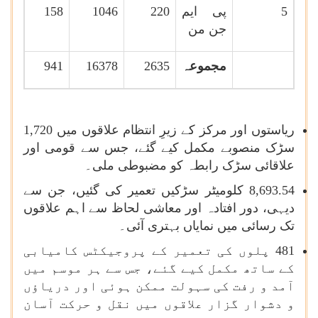
5
پی ایم
220
1046
158
جن من
مجموعہ
2635
16378
941
ریاستوں اور مرکز کے زیرِ انتظام علاقوں میں 1,720
سڑک منصوبے مکمل کیے گئے، جس سے قومی اور
علاقائی سڑک رابطہ کو مضبوطی ملی۔
8,693.54 کلومیٹر سڑکیں تعمیر کی گئیں، جن سے
دیہی، دور افتادہ اور معاشی لحاظ سے اہم علاقوں
تک رسائی میں نمایاں بہتری آئی۔
481 پلوں کی تعمیر کے پروجیکٹس کامیابی
کے ساتھ مکمل کیے گئے، جس سے ہر موسم میں
آمد و رفت کی سہولت ممکن ہوئی اور دریاؤں
و دشوار گزار علاقوں میں نقل و حرکت آسان