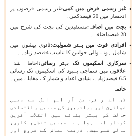
غیر رسمی قرض میں کمی:
غیر رسمی قرضوں پر
انحصار میں 20 فیصدکمی۔
بچت میں اضافہ:
مستفیدین کی بچت کی شرح میں
28 فیصداضافہ۔
افرادی قوت میں بہتر شمولیت:
ثانوی پیشوں میں
شامل ہونے والی خواتین کا تناسب 4فیصد زیادہ۔
سرکاری اسکیموں تک بہتر رسائی:
احاطہ شدہ
علاقوں میں سماجی بہبود کی اسکیموں تک رسائی
6.5 فیصدزیادہ، بنیادی اعداد و شمار کے مقابلے میں۔
خاتمہ
ڈی اے وائی-این آر ایم ایل سے دیہی
خواتین اور برادریوں کی سماجی و اقتصادی
حالت کو بہتر بنانے میں انقلاب آفرین
کردار ادا ہوا ہے۔ سماجی تنظیم کاری،
مالی شمولیت، ذریعۂ معاش کے فروغ اور