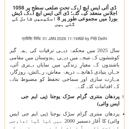
ڈی آئی ایس ایچ اےکے تحت ضلعی سطح پر 1058
اجلاس منعقد کیے گئے؛ ڈی آئی ایس ایچ اےکے ڈیش
بورڈ میں مجموعی طور پر 8 اسکیمیں شامل کی
گئی ہیں
प्रविष्टि तिथि: 01 JAN 2026 11:19AM by PIB Delhi
سال 2025 میں محکمۂ دیہی ترقیات کی ہمہ گیر
کوششوں کے نتیجے میں دیہی ہندوستان میں مقامی
باشندوں کے معیارِ زندگی میں نمایاں بہتری آئی،
جہاں بنیادی ڈھانچے، ذریعۂ معاش، رہائش، روزگار،
مہارت سازی اور سماجی تحفظ کو مضبوط بنانے
کے اقدامات کئے گئے۔
پردھان منتری گرام سڑک یوجنا (پی ایم جی
ایس وائی)
پردھان منتری گرام سڑک یوجنا (پی ایم جی ایس
وائی) کا آغاز دسمبر 2000 میں کیا گیا تھا،جس
کے تحت تقریباً تمام اہل دیہی بستیوں کو