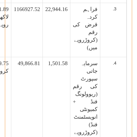
فراہم
22,944.16
1166927.52
1.89
کردہ
لاکھ
قرض کی
روپے
رقم
(کروڑروپے
میں)
سرمایہ
1,501.58
49,866.81
9.75
جاتی
کروڑ
سپورٹ
کی رقم
(ریوولونگ
فنڈ +
کمیونٹی
انویسٹمنٹ
فنڈ)
(کروڑروپے