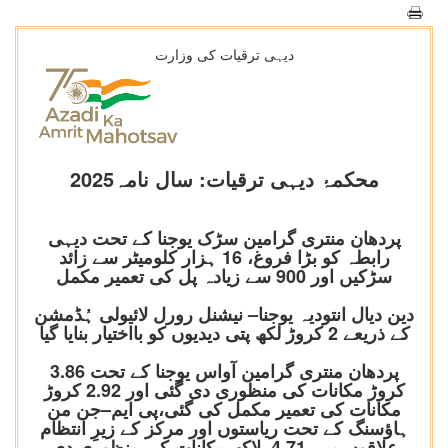
دیہی ترقیات کی وزارت
محکمۂ دیہی ترقیات: سال نامہ2025
پردھان منتری گرامین سڑک یوجنا کے تحت دیہی
رابطہ کو بڑا فروغ، 16 ہزار کلومیٹر سے زائد
سڑکیں اور 900 سے زیادہ پل کی تعمیر مکمل
دین دیال انتودیہ یوجنا– نیشنل رورل لائیولی ہُڈمشن
کے ذریعے 2 کروڑ لکھ پتی دیدیوں کو بااختیار بنایا گیا
پردھان منتری گرامین آواس یوجنا کے تحت 3.86
کروڑ مکانات کی منظوری دی گئی اور 2.92 کروڑ
مکانات کی تعمیر مکمل کی گئی،پی ایم–جن من
ہاؤسنگ کے تحت ریاستوں اور مرکز کے زیرِ انتظام
علاقوں میں 4.71 لاکھ مکانات کی منظوری دی