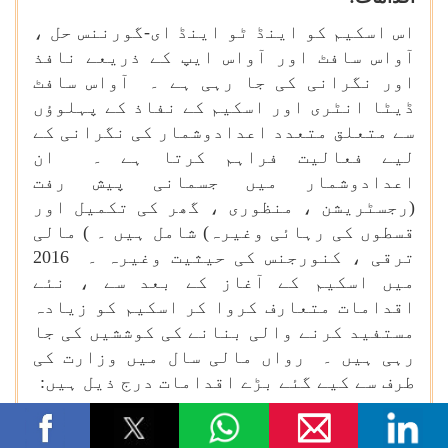
اس اسکیم کو اینڈ ٹو اینڈ ای-گورننس حل ،
آواس سافٹ اور آواس ایپ کے ذریعے نافذ
اور نگرانی کی جا رہی ہے ۔ آواس سافٹ
ڈیٹا انٹری اور اسکیم کے نفاذ کے پہلوؤں
سے متعلق متعدد اعدادوشمار کی نگرانی کے
لیے فعالیت فراہم کرتا ہے ۔ ان
اعدادوشمار میں جسمانی پیش رفت
(رجسٹریشن ، منظوری ، گھر کی تکمیل اور
قسطوں کی رہائی وغیرہ) شامل ہیں ۔ ) مالی
ترقی ، کنورجنس کی حیثیت وغیرہ ۔ 2016
میں اسکیم کے آغاز کے بعد سے ، نئے
اقدامات متعارف کروا کر اسکیم کو زیادہ
مستفید کرنے والی بنانے کی کوششیں کی جا
رہی ہیں ۔ رواں مالی سال میں وزارت کی
طرف سے کیے گئے بڑے اقدامات درج ذیل ہیں
:
تکنیکی مداخلت