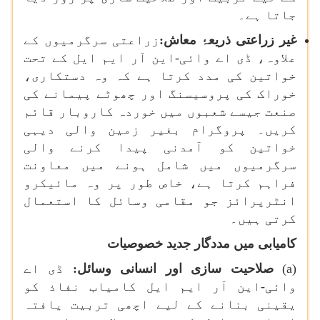
جاتا ہے۔
غیر زراعتی ذریعۂ معاش:
زراعتی سرگرمیوں کے
علاوہ، ڈی اے وائی-این آر ایم ایل کے تحت
خواتین کی مدد کرتا ہے کہ وہ دستکاری،
خوراک کی پروسیسنگ اور چھوٹے پیمانے کی
صنعت جیسے شعبوں میں خوردہ کاروبار قائم
کریں۔ پروگرام بغیر زمین والی دیہی
خواتین کو آمدنی پیدا کرنے والی
سرگرمیوں میں شامل ہونے میں معاونت
فراہم کرتا ہے، خاص طور پر وہ مائیکرو
انٹرپرائز جو مقامی وسائل کا استعمال
کرتی ہیں۔
کامیابی میں مددگار جدید خصوصیات
(
a
)
صلاحیت سازی اور انسانی وسائل:
ڈی اے
وائی-این آر ایم ایل کامیاب نفاذ کو
یقینی بنانے کے لیے اچھی تربیت یافتہ