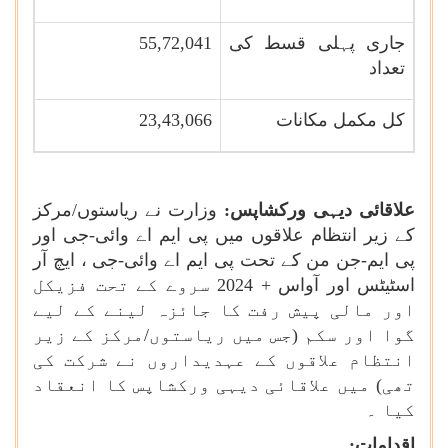
جاری پہلی قسط کی
55,72,041
تعداد
کل مکمل مکانات
23,43,066
علاقائی دیہی ورکشاپس:
وزارت نے ریاستوں/مرکز
کے زیر انتظام علاقوں میں پی ایم اے وائی-جی اور
پی ایم-جن من کے تحت پی ایم اے وائی-جی ، ایچ آر
اسٹیٹس اور آواس + 2024 سروے کے تحت فزیکل
اور مالی پیش رفت کا جائزہ لینے کے لیے
گوا اور سکم (جس میں ریاستوں/مرکز کے زیر
انتظام علاقوں کے عہدیداروں نے شرکت کی
تھی) میں علاقائی دیہی ورکشاپس کا انعقاد
کیا ۔
اقدامات
: