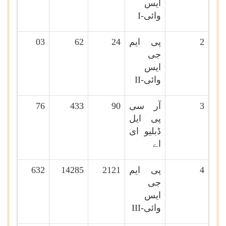
ایس
وائی-
I
2
پی ایم
24
62
03
جی
ایس
وائی-
II
3
آر سی
90
433
76
پی ایل
ڈبلیو ای
اے
4
پی ایم
2121
14285
632
جی
ایس
وائی-
III