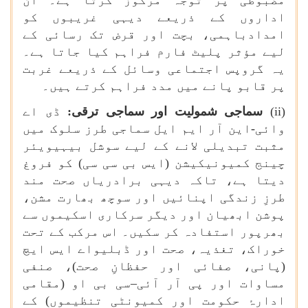
مضبوطی پر توجہ مرکوز کرتا ہے۔ ان
اداروں کے ذریعے دیہی غریبوں کو
امدادباہمی، بچت اور قرض تک رسائی کے
لیے مؤثر پلیٹ فارم فراہم کیا جاتا ہے۔
یہ گروپس اجتماعی وسائل کے ذریعے غربت
پر قابو پانے میں مدد فراہم کرتے ہیں۔
(
ii
)
سماجی شمولیت اور سماجی ترقی:
ڈی اے
وائی-این آر ایم ایل سماجی طرز سلوک میں
مثبت تبدیلی لانے کے لیے سوشل بیہیویئر
چینج کمیونیکیشن (ایس بی سی سی) کو فروغ
دیتا ہے، تاکہ دیہی برادریاں صحت مند
طرزِ زندگی اپنائیں اور سوچھ بھارت مشن،
پوشن ابھیان اور دیگر سرکاری اسکیموں سے
بھرپور استفادہ کر سکیں۔ اس مرکب کے تحت
خوراک، تغذیہ، صحت اور ڈبلیواے ایس ایچ
(پانی، صفائی اور حفظانِ صحت)، صنفی
مساوات اور پی آر آئی–سی بی او (مقامی
ادارۂ حکومت اور کمیونٹی تنظیموں) کے