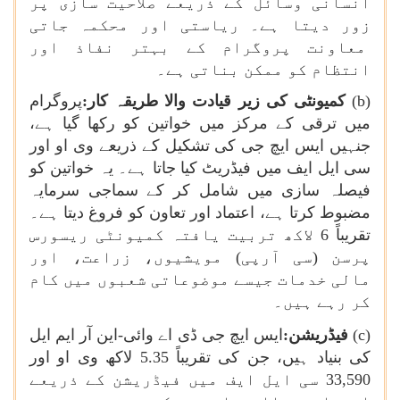
انسانی وسائل کے ذریعے صلاحیت سازی پر
زور دیتا ہے۔ ریاستی اور محکمہ جاتی
معاونت پروگرام کے بہتر نفاذ اور
انتظام کو ممکن بناتی ہے۔
(
b
)
کمیونٹی کی زیر قیادت والا طریقہ کار:
پروگرام
میں ترقی کے مرکز میں خواتین کو رکھا گیا ہے،
جنہیں ایس ایچ جی کی تشکیل کے ذریعے وی او اور
سی ایل ایف میں فیڈریٹ کیا جاتا ہے۔ یہ خواتین کو
فیصلہ سازی میں شامل کر کے سماجی سرمایہ
مضبوط کرتا ہے، اعتماد اور تعاون کو فروغ دیتا ہے۔
تقریباً 6 لاکھ تربیت یافتہ کمیونٹی ریسورس
پرسن (سی آرپی) مویشیوں، زراعت، اور
مالی خدمات جیسے موضوعاتی شعبوں میں کام
کر رہے ہیں۔
(
c
)
فیڈریشن:
ایس ایچ جی
ڈی اے وائی
-
این آر ایم ایل
کی بنیاد ہیں، جن کی تقریباً 5.35 لاکھ وی او اور
33,590 سی ایل ایف میں فیڈریشن کے ذریعے