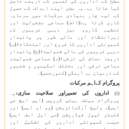
سطح کے اداروں کی تعمیر کے ذریعے حاصل
کیا جاتا ہے۔یہ مشن اپنے اہداف کے حصول
کے لیے چار بنیادی مرکبات میں سرمایہ
کاری کرتا ہے:(الف) سماجی مشغولیت اور
تنظیم کاری، نیز دیہی غریبوں کے
زیرانتظام اور مالی طور پر پائیدار
کمیونٹی اداروں کا فروغ اور استحکام؛(ب)
دیہی غریبوں کی مالی شمولیت؛(ج) پائیدار
ذریعۂ معاش کی ترقی؛(د) سماجی شمولیت،
سماجی ترقی اور مختلف اسکیموں و شعبوں
کے درمیان ہم آہنگی (کنورجنس)۔
پروگرام کےاہم مرکبات
(
i
)
اداروں کی تعمیراور صلاحیت سازی:
یہ
پروگرام سیلف ہیلپ گروپس (ایس ایچ جی
ایس)، ولیج آرگنائزیشن (وی او ایس) اور
کلسٹر لیول فیڈریشن (سی ایل ایف ایس)
جیسے کمیونٹی اداروں کی تشکیل اور