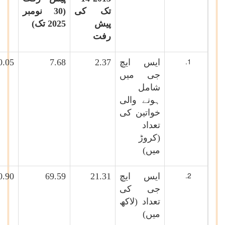
تک کی
(30 نومبر
پیش
2025 تک)
رفت
ایس ایچ
2.37
7.68
0.05
جی میں
شامل
ہونے والی
خواتین کی
تعداد
(کروڑ
میں)
ایس ایچ
21.31
69.59
0.90
جی کی
تعداد (لاکھ
میں)