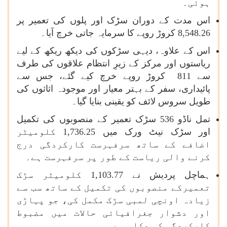
ہوئی۔
اس مدت کے دوران سڑک اور پلوں کی تعمیر پر
8,548.26 کروڑ روپے کا سرمایہ جاتی خرچ آیا۔
اس کے علاوہ، دیہی سڑکوں کی دیکھ ریکھ کے لیے
ریاستوں اور مرکز کے زیرِ انتظام علاقوں کی طرف
سے 811 کروڑ روپے خرچ کیے گئے، جس سے
پائیداری، سفر کے بہتر معیار اور موجودہ اثاثوں کی
طویل سروس لائف کو یقینی بنایا گیا۔
تمل ناڈو 536 سڑک تعمیر کے منصوبوں کی تکمیل
اور سڑک نیٹ ورک میں 1,736.25 کلومیٹر
اضافے کے ساتھ سرفہرست کارکردگی درج
کرنے والی ریاست کے طور پر سرفہرست ہے۔
ہماچل پردیش نے 1,103.77 کلومیٹر سڑک
تعمیرکے منصوبوں کی تکمیل کے ساتھ سب سے
زیادہ اونچی لمبی سڑک مکمل کی، جو پہاڑی
اور دشوار جغرافیائی حالات میں مضبوط
کارکردگی کی عکاس ہے۔