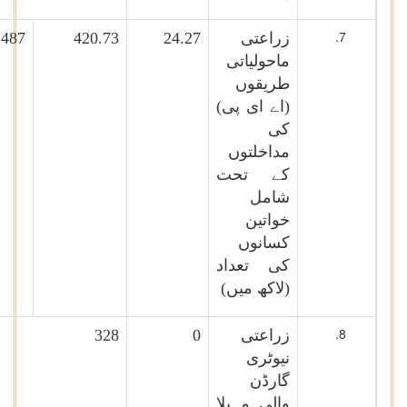
زراعتی
24.27
420.73
487
ماحولیاتی
طریقوں
(اے ای پی)
کی
مداخلتوں
کے تحت
شامل
خواتین
کسانوں
کی تعداد
(لاکھ میں)
زراعتی
0
328
نیوٹری
گارڈن
والی مہیلا