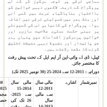
سماجی ترقی پر توجہ مرکوز کر کے اس
پروگرام کے ذریعہ لاکھوں دیہی خواتین کو
بااختیار بنایاگیا، غربت میں کمی آئی
اور ملک بھر میں شمولیتی ترقی میں اضافہ
ہوا۔ پروگرام کی کامیابی اس کی کمیونٹی
پر مبنی حکمت عملی، صلاحیت سازی، اور
خواتین پرمرکوز اقدامات میں پنہاں ہے،
جو پائیدار اور مضبوط دیہی معیشت تخلیق
کرنے کا مقصد رکھتے ہیں۔
ٹیبل: ڈی اے وائی-این آر ایم ایل کے تحت پیش رفت
کا مختصر جائزہ
دورانیہ: 2011-12 سے 2024-25 (30 نومبر 2025 تک)
نمبرشمار
اشارے
مالی سال
مالی سال
30
2014-15
2011-12
سے مالی
سے 2025-
مجم
سال
26 تک کی
حصول
2013-14
پیش رفت