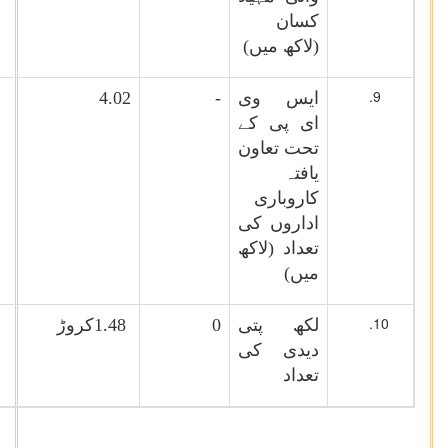
کسان
(لاکھ میں)
ایس وی
-
4.02
ای پی کے
تحت تعاون
یافتہ
کاروباری
اداروں کی
تعداد (لاکھ
میں)
لکھ پتی
0
1.48
کروڑ
دیدی کی
تعداد