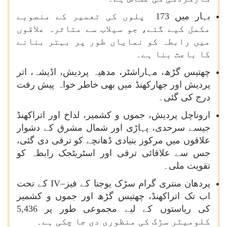
بہار میں 173 پلوں کی تعمیر کے منصوبے
مکمل کیے گئے، جو سیلاب سے متاثرہ علاقوں
میں رابطہ کو نمایاں طور پر بہتر بنانے
کا باعث بنا ہے۔
چھتیس گڑھ، مہاراشٹر، مدھیہ پردیش، اڈیشہ، اتر
پردیش اور جھارکھنڈ میں بھی خاطر خواہ پیش رفت
درج کی گئی۔
اروناچل پردیش، جموں و کشمیر، لداخ اور اتراکھنڈ
جیسے سرحدی، پہاڑی اور شمال مشرق کے دشوار
علاقوں میں مرکوز بنیادی ڈھانچے کو ترقی دی گئی،
جس سے علاقائی ترقی اور اسٹریٹجک رابطہ کو
تقویت ملی۔
پردھان منتری گرام سڑک یوجنا کے فیز–
IV
کے تحت
اب تک اتراکھنڈ، چھتیس گڑھ اور جموں و کشمیر
کی ریاستوں کے لیے مجموعی طور پر 5,436
کلومیٹر سڑک کی منظوری دی جا چکی ہے۔