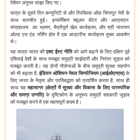
पेशेवर
अनुभव
साझा
किए
गए।
यात्रा
के
दूसरे
दिन
कम्युनिटी
से
और
रिपब्लिक
ऑफ़
सिंगापुर
नेवी
के
साथ
बातचीत
हुई।
इन्फॉर्मेशन
फ़्यूज़न
सेंटर
और
आरएसएन
संग्रहालय
का
भ्रमण, मैत्रीपूर्ण
खेल
कार्यक्रम, और
श्री
नारायण
ओल्ड
एज
एंड
नर्सिंग
होम
में
एक
आउटरीच
कार्यक्रम
मुख्य
आकर्षण
थे।
यह
यात्रा
भारत
की
एक्ट
ईस्ट
नीति
को
आगे
बढ़ाने
के
लिए
दक्षिण
पूर्व
एशियाई
देशों
के
साथ
मजबूत
समुद्री
साझेदारी
और
निरंतर
जुड़ाव
को
मजबूत
करती
है।
यह
दोनों
नौसेनाओं
के
बीच
समुद्री
सुरक्षा
सहयोग
को
भी
बढ़ाता
है,
इंडियन ओशियन नेवल सिम्पोजियम
(
आईओएनएस
)
के
लिए
भारत
के
नेतृत्व
और
प्रतिबद्धता
को
प्रदर्शित
करता
है, साथ ही
साथ यह
महासागर
(
क्षेत्रों
में
सुरक्षा
और
विकास
के
लिए
पारस्परिक
और
समग्र
उन्नति
)
के
दृष्टिकोण
के
अनुरूप
समुद्री
सहकारी
जुड़ाव
को
मजबूत
करने
में
एक
महत्वपूर्ण
कदम
है।