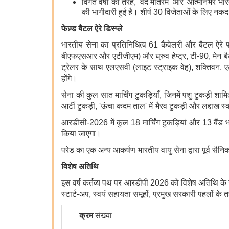
विगत वर्षों की तरह, 'वंदे मातरम' और 'आत्मनिर्भर 
की भागीदारी हुई है। शीर्ष 30 विजेताओं के लिए नक
फेज़्ड बैटल ऐरे डिस्प्ले
भारतीय सेना का प्रतिनिधित्व 61 कैवेलरी और बैटल ऐरे फॉ
बीएफएसआर और एटीजीएम) और ध्रुव हेप्ट्र, टी-90, मेन बै
ट्रेलर के साथ एलएसवी (लाइट स्ट्राइक वेह), शक्तिवन
होंगे।
सेना की कुल सात मार्चिंग टुकड़ियाँ, जिनमें पशु टुकड़ी शाम
आर्टी टुकड़ी, 'ऊंचा कदम ताल' में भैरव टुकड़ी और लद्दाख स्
आरडीसी-2026 में कुल 18 मार्चिंग टुकड़ियां और 13 बैंड 
किया जाएगा।
परेड का एक अन्य आकर्षण भारतीय वायु सेना द्वारा पूर्व सैन
विशेष अतिथि
इस वर्ष कर्तव्य पथ पर आरडीपी 2026 को विशेष अतिथि के र
स्टार्ट-अप, स्वयं सहायता समूहों, प्रमुख सरकारी पहलों के त
क्रम
संख्या