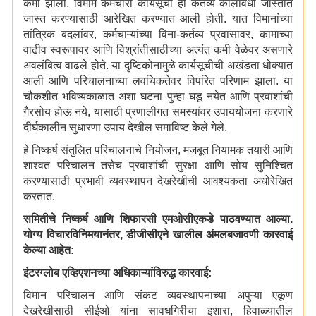
कमी झाली. विमाम कर्मचारी कार्यसूची ही कर्तव्य कालावधी जास्तीत
जास्त करण्यासाठी आरेखित करण्यात आली होती. यात विमानांच्या
तांत्रिक बदलांवर, कर्मचाऱ्यांच्या विना-कर्तव्य प्रवासावर, कामाच्या
वाढीव स्वरूपावर आणि विश्रांतीसाठीच्या अत्यंत कमी वेळेवर असणारे
अवलंबित्व वाढले होते. या दृष्टिकोनामुळे कार्यसूचीची अखंडता धोक्यात
आली आणि परिचालनाच्या लवचिकतेवर विपरित परिणाम झाला. या
चौकशीत भविष्यकाळात अशा घटना पुन्हा घडू नयेत आणि प्रवाशांची
गैरसोय होऊ नये, यासाठी प्रणालीगत समस्यांवर उपाययोजना करणारे
दीर्घकालीन सुधारणा उपाय देखील समाविष्ट केले गेले.
हे निष्कर्ष संतुलित परिचालनाचे नियोजन, मजबूत नियामक तयारी आणि
शाश्वत परिचालन तसेच प्रवाशांची सुरक्षा आणि सोय सुनिश्चित
करण्यासाठी प्रभावी व्यवस्थापन देखरेखीची आवश्यकता अधोरेखित
करतात.
समितीचे निष्कर्ष आणि शिफारसी एमओसीएकडे पाठवण्यात आल्या.
योग्य विचारविनिमयानंतर, डीजीसीएने खालील अंमलबजावणी कारवाई
केल्या आहेत:
इंटरग्लोब एव्हिएशनच्या अधिकाऱ्यांविरुद्ध कारवाई:
विमान परिचालन आणि संकट व्यवस्थापनाच्या अपुऱ्या एकूण
देखरेखीसाठी सीईओ यांना सावधगिरीचा इशारा, हिवाळ्यातील