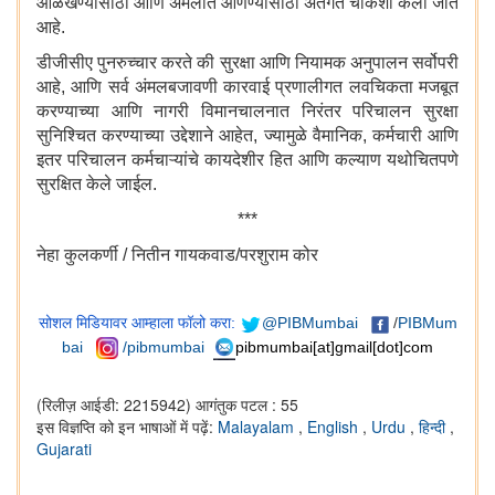
ओळखण्यासाठी आणि अंमलात आणण्यासाठी अंतर्गत चौकशी केली जात
आहे.
डीजीसीए पुनरुच्चार करते की सुरक्षा आणि नियामक अनुपालन सर्वोपरी
आहे, आणि सर्व अंमलबजावणी कारवाई प्रणालीगत लवचिकता मजबूत
करण्याच्या आणि नागरी विमानचालनात निरंतर परिचालन सुरक्षा
सुनिश्चित करण्याच्या उद्देशाने आहेत, ज्यामुळे वैमानिक, कर्मचारी आणि
इतर परिचालन कर्मचाऱ्यांचे कायदेशीर हित आणि कल्याण यथोचितपणे
सुरक्षित केले जाईल.
***
नेहा कुलकर्णी / नितीन गायकवाड/परशुराम कोर
सोशल मिडियावर आम्हाला फॉलो करा:
@PIBMumbai
/
PIBMum
bai
/pibmumbai
pibmumbai[at]gmail[dot]com
(रिलीज़ आईडी: 2215942)
आगंतुक पटल : 55
इस विज्ञप्ति को इन भाषाओं में पढ़ें:
Malayalam
,
English
,
Urdu
,
हिन्दी
,
Gujarati