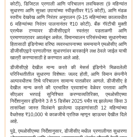
कोटी), डिजिटल प्रणाली आणि परिचालन लवचिकता (9 महिन्यांत
सुधारणा आणि सुरक्षा उपायांच्या स्वीकृतीवर ₹15 कोटी), आणि मंडळ
स्तरीय देखरेख आणि निरंतर अनुपालन (9-15 महिन्यांच्या कालावधीत
6 महिन्यांच्या निरंतर पालनानंतर ₹10 कोटी). बँक गॅरंटीची मुक्ती
प्रत्येक टप्प्यावर डीजीसीएद्वारे स्वतंत्र पडताळणी आणि
प्रमाणपत्रावर अवलंबून असेल. विमानचालन परिसंस्थेच्या सुधारणेच्या
हितासाठी इंडिगोच्या वरिष्ठ व्यवस्थापनाच्या समन्वयाने एमओसीए आणि
डीजीसीएद्वारे प्रणालीगत सुधारणांवर बारकाईने लक्ष ठेवले जाईल याची
खात्री करण्यासाठी हे करण्यात आले आहे.
डीजीसीएहे देखील मान्य करते की मेसर्स इंडिगोने मिळवलेली
परिस्थितीतील सुधारणा विशेषतः जलद होती, आणि विमान कंपनीने
अल्पावधीतच तिचे परिचालन सामान्य पातळीवर आणले. डीजीसीए हे
देखील मान्य करते की प्रभावित प्रवाशांना वेळेवर परतावा आणि
सीएआर भरपाई सुनिश्चित करण्याव्यतिरिक्त, एमओसीएच्या
निर्देशानुसार इंडिगोने 3 ते 5 डिसेंबर 2025 पर्यंत रद्द झालेल्या किंवा 3
तासांपेक्षा जास्त विलंबाने झालेल्या उड्डाणांसाठी 12 महिन्यांच्या
वैधतेसह ₹10,000 चे काळजीचे प्रतिक म्हणून व्हाऊचर देखील दिले
आहे.
पुढे, एमओसीएच्या निर्देशानुसार, डीजीसीए मधील प्रणालीगत सुधारणा