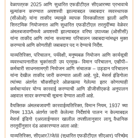
वेळापत्रक 2025 आणि सुधारित एफडीटीएल सीएआरच्या प्रभावाचे
मूल्यांकन करण्यात अयशस्वी झाल्याबद्दल जबाबदार व्यवस्थापक
(सीओओ) यांना ताकीद ज्यामुळे व्यापक विस्कळीतता झाली आणि
सिस्टमिक नियोजनात आणि सुधारित एफडीटीएल तरतुदींच्या वेळेवर
अंमलबजावणीमध्ये अयशस्वी झाल्याबद्दल वरिष्ठ उपाध्यक्ष (ओसीसी)
यांना ताकीद आणि त्यांना सध्याच्या परिचालन जबाबदाऱ्यांमधून मुक्त
करण्याचे आणि कोणतीही जबाबदार पद न देण्याचे निर्देश.
याव्यतिरिक्त, परिचालन, पर्यवेक्षी, मनुष्यबळ नियोजन आणि कार्यसूची
व्यवस्थापनातील चुकांसाठी उप प्रमुख– विमान परिचालन, एव्हीपी–
कर्मचारी साधनसामग्री नियोजन आणि संचालक – उड्डान परिचालन
यांना देखील ताकीद जारी करण्यात आली आहे. पुढे, मेसर्स इंडिगोला
त्यांच्या अंतर्गत चौकशीद्वारे ओळखल्या गेलेल्या इतर कोणत्याही
कर्मचाऱ्यांवर योग्य कारवाई करण्याची आणि डीजीसीएकडे अनुपालन
अहवाल सादर करण्याची सूचना देण्यात आली आहे.
वैयक्तिक अंमलबजावणी कारवाईव्यतिरिक्त, विमान नियम, 1937 च्या
नियम 133A अंतर्गत जारी केलेल्या निर्देशांचे पालन न केल्याबद्दल
मेसर्स इंडिगो एअरलाईन्सवर खालील तपशीलानुसार लागू वैधानिक
तरतुदींनुसार दंड आकारण्यात आला आहे:
याव्यतिरिक्त, सीएआर7/जे/III (सुधारित एफडीटीएल सीएआर) परिच्छेद