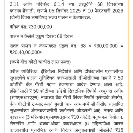
3.11 आणि परिच्छेद 6.1.4 च्या तरतुदींचे 68 दिवसांच्या
कालावधीसाठी, म्हणजे 05 डिसेंबर 2025 ते 10 फेब्रुवारी 2026
(दोन्ही दिवस समाविष्ट) सतत पालन न केल्याबद्दल.
दैनिक दंड: ₹30,00,000
पालन न केलेले एकूण दिवस: 68 दिवस
सतत पालन न केल्याबद्दल एकूण दंड:
68 × ₹30,00,000 =
₹20,40,00,000/-
(रुपये वीस कोटी चाळीस लाख फक्त)
वरील व्यतिरिक्त, इंडिगोला निर्देशांचे आणि दीर्घकालीन प्रणालीगत
सुधारणेचे पालन सुनिश्चित करण्यासाठी डीजीसीएच्या नावाने ₹ 50
कोटींची बँक गॅरंटी गहाण ठेवण्याचा आदेश देण्यात आला आहे.
इंडिगोसाठी ₹ 50 कोटींच्या 'इंडिगो सिस्टमिक रिफॉर्म अश्युरन्स स्कीम
(आयएसआरएएस)' नावाच्या बँक गॅरंटी-लिंक्ड रिफॉर्म फ्रेमवर्क अंतर्गत,
बँक गॅरंटीची टप्प्याटप्प्याने मुक्ती चार स्तंभांमध्ये डीजीसीए सत्यापित
सुधारणांच्या अंमलबजावणीशी कठोरपणे जोडलेली आहे. नेतृत्व आणि
प्रशासन (3 महिन्यांत प्रमाणपत्रावर ₹10 कोटी), मनुष्यबळ नियोजन,
रोस्टरिंग आणि थकवा-धोका व्यवस्थापन (6 महिन्यांपेक्षा जास्त
कालावधीत प्रारंभिक आणि निरंतर अनुपालनाशी जोडलेले ₹15