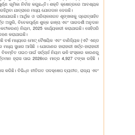
୍ଣ୍ଣ ଭୂମିକା ନିର୍ବାହ କରୁଛନ୍ତି। ଶକ୍ତି କ୍ଷେତ୍ରରେ ଆବଶ୍ୟକ
ରି ରହିଥିବା ଯାତ୍ରାରେ ମଧ୍ୟ ଯୋଗଦାନ ଦେଉଛି।
ଅଣାଯାଇଛି। ଆର୍ଥିକ ଓ ପରିଚାଳନାଗତ ଶୃଙ୍ଖଳାକୁ ପ୍ରୋତ୍ସାହିତ
୍ଚ ଅସୁଲି, ବିବେକପୂର୍ଣ୍ଣ ଶୁଳ୍କ ଢାଞ୍ଚା ଏବଂ ପାରଦର୍ଶୀ ଅନୁଦାନ
ରକଟୀକରଣ) ନିୟମ, 2025 କାର୍ଯ୍ୟକାରୀ କରାଯାଇଛି। ସେହିପରି
 ଗ୍ରହଣ କରାଯାଇଛି।
ିଛି ବର୍ଷ ମଧ୍ୟରେ ମୋଟ୍‌ ବୈଷୟିକ ଏବଂ ବାଣିଜ୍ୟିକ (ଏଟି ଏଣ୍ଡ
େ ମଧ୍ୟ ସୁଧାର ଆସିଛି । ଯୋଗାଣର ହାରାହାରୀ ଖର୍ଚ୍ଚ-ହାରାହାରୀ
ିଳମ୍ବିତ ପଇଠ ପାଇଁ ସର୍ଚ୍ଚାର୍ଜ ନିୟମ ଭଳି ସଂସ୍କାର କାରଣରୁ
୍ତମାନ ହ୍ରାସ ପାଇ 2026ରେ ମାତ୍ର 4,927 ଟଙ୍କା ରହିଛି ।
ାସ କରିଛି। ବିଭିନ୍ନ ନୀତିଗତ ପଦକ୍ଷେପ ବ୍ୟତୀତ, ରାଜ୍ୟ ଏବଂ