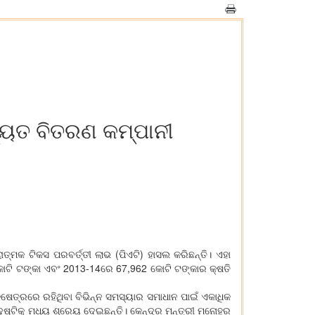
ୟୁତ ବିତରଣ କମ୍ପାନୀ
ତ୍ମକ ଟିକସ ପରବର୍ତ୍ତୀ ଲାଭ (ପିଏଟି) ହାସଲ କରିଛନ୍ତି। ଏହା
କୋଟି ଟଙ୍କା ଏବଂ 2013-14ରେ 67,962 କୋଟି ଟଙ୍କାର କ୍ଷତି
ଷେତ୍ରରେ ରହିଥିବା ବିଭିନ୍ନ ସମସ୍ୟାର ସମାଧାନ ପାଇଁ ଏକାଧିକ
ଷ୍ଟିକୁ ମଧ୍ୟ ଶ୍ରେୟ ଦେଇଛନ୍ତି। କେନ୍ଦ୍ର ମନ୍ତ୍ରୀ ମନୋହର