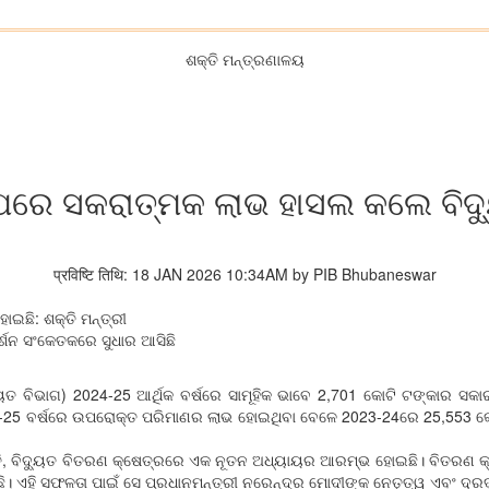
ଶକ୍ତି ମନ୍ତ୍ରଣାଳୟ
 ପରେ ସକରାତ୍ମକ ଲାଭ ହାସଲ କଲେ ବିଦ୍
प्रविष्टि तिथि: 18 JAN 2026 10:34AM by PIB Bhubaneswar
ଛି: ଶକ୍ତି ମନ୍ତ୍ରୀ
ଶନ ସଂକେତକରେ ସୁଧାର ଆସିଛି
ତ ବିଭାଗ) 2024-25 ଆର୍ଥିକ ବର୍ଷରେ ସାମୂହିକ ଭାବେ 2,701 କୋଟି ଟଙ୍କାର ସକାରା
2024-25 ବର୍ଷରେ ଉପରୋକ୍ତ ପରିମାଣର ଲାଭ ହୋଇଥିବା ବେଳେ 2023-24ରେ 25,553 
୍ତି, ବିଦ୍ୟୁତ ବିତରଣ କ୍ଷେତ୍ରରେ ଏକ ନୂତନ ଅଧ୍ୟାୟର ଆରମ୍ଭ ହୋଇଛି। ବିତରଣ କ୍
ଏହି ସଫଳତା ପାଇଁ ସେ ପ୍ରଧାନମନ୍ତ୍ରୀ ନରେନ୍ଦ୍ର ମୋଦୀଙ୍କ ନେତୃତ୍ୱ ଏବଂ ଦୂରଦୃ