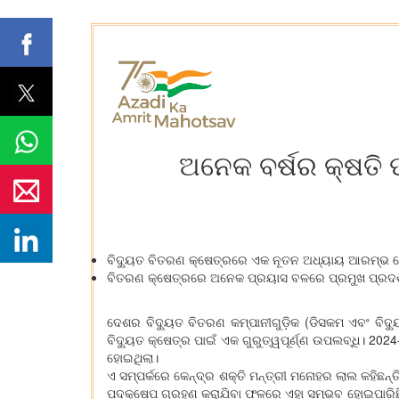
ଅନେକ ବର୍ଷର କ୍ଷତି
ବିଦ୍ୟୁତ ବିତରଣ କ୍ଷେତ୍ରରେ ଏକ ନୂତନ ଅଧ୍ୟାୟ ଆରମ୍ଭ ହୋଇ
ବିତରଣ କ୍ଷେତ୍ରରେ ଅନେକ ପ୍ରୟାସ ବଳରେ ପ୍ରମୁଖ ପ୍ରଦର୍
ଦେଶର ବିଦ୍ୟୁତ ବିତରଣ କମ୍ପାନୀଗୁଡ଼ିକ (ଡିସକମ ଏବଂ ବିଦ୍ୟୁ
ବିଦ୍ୟୁତ କ୍ଷେତ୍ର ପାଇଁ ଏକ ଗୁରୁତ୍ୱପୂର୍ଣ୍ଣ ଉପଲବ୍ଧି। 
ହୋଇଥିଲା।
ଏ ସମ୍ପର୍କରେ କେନ୍ଦ୍ର ଶକ୍ତି ମନ୍ତ୍ରୀ ମନୋହର ଲାଲ କହିଛନ
ପଦକ୍ଷେପ ଗ୍ରହଣ କରାଯିବା ଫଳରେ ଏହା ସମ୍ଭବ ହୋଇପାରିଛି। 