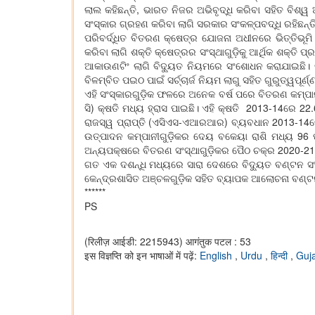
ଲାଲ କହିଛନ୍ତି, ଭାରତ ନିଜର ଅଭିବୃଦ୍ଧି କରିବା ସହିତ ବିଶ୍ୱ 
ସଂସ୍କାର ଗ୍ରହଣ କରିବା ଲାଗି ସରକାର ସଂକଳ୍ପବଦ୍ଧି ରହିଛନ୍ତ
ପରିବର୍ଦ୍ଧିତ ବିତରଣ କ୍ଷେତ୍ର ଯୋଜନା ଅଧୀନରେ ଭିତ୍ତିଭୂମି 
କରିବା ଲାଗି ଶକ୍ତି କ୍ଷେତ୍ରର ସଂସ୍ଥାଗୁଡ଼ିକୁ ଆର୍ଥିକ ଶକ୍ତି ପ୍
ଆକାଉଣଟିଂ ଲାଗି ବିଦ୍ୟୁତ ନିୟମରେ ସଂଶୋଧନ କରାଯାଇଛି। ଉନ
ବିଳମ୍ବିତ ପଇଠ ପାଇଁ ସର୍ଚ୍ଚାର୍ଜ ନିୟମ ଲାଗୁ ସହିତ ଗୁରୁତ୍ୱପୂର
ଏହି ସଂସ୍କାରଗୁଡ଼ିକ ଫଳରେ ଅନେକ ବର୍ଷ ପରେ ବିତରଣ କମ୍ପାନୀଗ
ସି) କ୍ଷତି ମଧ୍ୟ ହ୍ରାସ ପାଇଛି। ଏହି କ୍ଷତି 2013-14ରେ 22.
ରାଜସ୍ୱ ପ୍ରାପ୍ତି (ଏସିଏସ-ଏଆରଆର) ବ୍ୟବଧାନ 2013-14ରେ 0.
ଉତ୍ପାଦନ କମ୍ପାନୀଗୁଡ଼ିକର ଦେୟ ବକେୟା ରାଶି ମଧ୍ୟ 96 ପ୍
ଅନ୍ୟପକ୍ଷରେ ବିତରଣ ସଂସ୍ଥାଗୁଡ଼ିକର ପୈଠ ଚକ୍ର 2020-21 ଆର
ଗତ ଏକ ଦଶନ୍ଧି ମଧ୍ୟରେ ସାରା ଦେଶରେ ବିଦ୍ୟୁତ ବଣ୍ଟନ ସଂସ୍
କେନ୍ଦ୍ରଶାସିତ ଅଞ୍ଚଳଗୁଡ଼ିକ ସହିତ ବ୍ୟାପକ ଆଲୋଚନା ବଣ୍
******
PS
(रिलीज़ आईडी: 2215943)
आगंतुक पटल : 53
इस विज्ञप्ति को इन भाषाओं में पढ़ें:
English
,
Urdu
,
हिन्दी
,
Guja