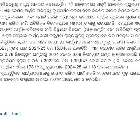
ଅଭିବୃଦ୍ଧିକୁ ମଧ୍ୟ ଆଗେଇ ନେଉଛନ୍ତି। ଏହି କ୍ଷେତ୍ରରେ ଶକ୍ତି କ୍ଷେତ୍ର ଗୁରୁତ୍ୱପୂର
ି। ଏହା ଦେଶର ଆର୍ଥିକ ଅଭିବୃଦ୍ଧିକୁ ସମର୍ଥନ କରିବା ସହିତ ବିକଶିତ ଭାରତ ଦିଗରେ ଜା
ଆଧୁନିକୀକରଣ ଏବଂ ସ୍ମାର୍ଟ ମିଟରିଂ ବ୍ୟବସ୍ଥା ଜରିଆରେ ଆର୍ଥିକ ସ୍ଥିତିରେ ସୁଧାର 
ରଦାନ କରିବା ଲାଗି ଅତିରିକ୍ତ ବିବେକପୂର୍ଣ୍ଣ ମାନଦଣ୍ଡ ଲାଗୁ କରାଯାଇଛି। ସମ୍ପୂର୍ଣ୍ଣ ଖର୍ଚ
୍ନତ ଆର୍ଥିକ ପରିଚାଳନା ଲାଗି ବିଦ୍ୟୁତ ବିତରଣ (ଆକାଉଣ୍ଟିଂ ଏବଂ ଅତିରିକ୍ତ ପ୍
୍ଣ୍ଣ ଶକ୍ତି ସଂସ୍କାର କାର୍ଯ୍ୟକାରୀ କରୁଥିବା ରାଜ୍ୟଗୁଡ଼ିକୁ ପ୍ରୋତ୍ସାହନ ଭଳି ପଦକ୍ଷେପ
ୁଡ଼ିକର ଲାଭ ବଢ଼ିବା ସହିତ ଅନ୍ୟାନ୍ୟ କାର୍ଯ୍ୟଦକ୍ଷତା ମଧ୍ୟ ବୃଦ୍ଧି ପାଇଛି। ବିଗତ କ
62ରୁ ହ୍ରାସ ପାଇ 2024-25 ରେ 15.04ରେ ପହଞ୍ଚିଛି । ଏହା ବ୍ୟତୀତ ଖର୍ଚ୍ଚ ଅସୁଲିର
78 କିଲୋୱାଟ୍‌-ଘଣ୍ଟାରୁ 2024-25ରେ 0.06 କିଲୋୱାଟ୍‌ ଘଣ୍ଟାକୁ ହ୍ରାସ ପାଇଛି । ବ
ରତିଶତ ହ୍ରାସ ପାଇଛି । 2022ରେ ଏହା 1,39,947 କୋଟି ଟଙ୍କା ଥିବା ବେଳେ ବର୍ତ
୍ଥିକ ବର୍ଷରେ 178 ଦିନରୁ ହ୍ରାସ ପାଇ 2024-25ରେ 113 ଦିନରେ ପହଞ୍ଚିଛି ।
ଥାଗୁଡ଼ିକର କାର୍ଯ୍ୟଦକ୍ଷତାକୁ ଉନ୍ନତ କରିବା ପାଇଁ ଶକ୍ତି ମନ୍ତ୍ରଣାଳୟ ଦୃଢ଼ ପ୍ରୟ
ଟନ କ୍ଷେତ୍ର ସଂସ୍କାର ଉପରେ ମନ୍ତ୍ରଣାଳୟ ଧ୍ୟାନ ଦେଇଛି।
rati
,
Tamil