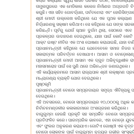
କଚାରି କଲ୍ୟାଣ ସ୍ୱୟଂଶାସିତ ପରିଷଦ ଗଠନ, ବୋଡୋଲ୍ୟାଣ୍
ତାମୁଲପୁରରେ ଏକ ମେଡିକାଲ କଲେଜ ନିର୍ମାଣର ଅଗ୍ରଗତି ବିଷ
କରୁଛି। ଏହା ସହିତ ଗୋବର୍ଦ୍ଧନା, ପର୍ବତଝୋରା ଏବଂ ହୋରିସିଙ୍ଗା
ଶ୍ରୀ ମୋଦୀ ଉଲ୍ଲେଖ କରିଥିଲେ ଯେ ଏକ ପୃଥକ କଲ୍ୟାଣ ବି
ନିର୍ଦ୍ଧାରଣକୁ ସକ୍ଷମ କରିଥାଏ। ସେ କହିଥିଲେ ଯେ ତାଙ୍କ ସରକ
କରିଛନ୍ତି। ପୂର୍ବରୁ ଯେଉଁ ସ୍ଥାନ ଦୁର୍ଗମ ଥିଲା, ସେଠାରେ 
ପ୍ରକଳ୍ପର ଉଦାହରଣ ଦେଇଥିଲେ, ଯାହା ପାଇଁ କୋଟି କୋଟି 
ଆକ୍ଟ ଇଷ୍ଟ ନୀତିର ଏକ ଅଂଶ ଘୋଷଣା କରାଯାଇଛି, ଯାହା ବାଣିଜ
ପ୍ରଧାନମନ୍ତ୍ରୀ କହିଥିଲେ ଯେ ଯେତେବେଳେ ସମାଜ ନିଜର
ସକାରାତ୍ମକ ପରିବର୍ତ୍ତନ ଦେଖାଯାଏ। ଆସାମ ଓ ବୋଡ଼ୋଲାଣ୍
ପ୍ରଧାନମନ୍ତ୍ରୀ ମୋଦୀ ଆସାମ ଏକ ଦ୍ରୁତ ଅଭିବୃଦ୍ଧିଶୀଳ ରା
ମହାସମାରୋହ ପାଇଁ ସେ ପୁଣି ଥରେ ଅଭିନନ୍ଦନ ଜଣାଇଥିଲେ।
ଏହି କାର୍ଯ୍ୟକ୍ରମରେ ଆସାମ ରାଜ୍ୟପାଳ ଶ୍ରୀ ଲକ୍ଷ୍ମଣ ପ୍ରସାଦ
ମାନ୍ୟଗଣ୍ୟ ବ୍ୟକ୍ତି ଯୋଗ ଦେଇଥିଲେ।
ପୃଷ୍ଠଭୂମି
ପ୍ରଧାନମନ୍ତ୍ରୀ ବୋଡୋ ସମ୍ପ୍ରଦାୟର ସମୃଦ୍ଧ ଐତିହ୍ୟକୁ ପ
ଦେଇଥିଲେ।
ଏହି ଅବସରରେ, ବୋଡୋ ସମ୍ପ୍ରଦାୟର ୧୦,୦୦୦ରୁ ଅଧିକ କଳାକ
ନିର୍ବାଚନମଣ୍ଡଳୀର କଳାକାରମାନେ ଅଂଶଗ୍ରହଣ କରିଥିଲେ।
ବାଗୁରୁମ୍ବା ହେଉଛି ପ୍ରକୃତି ସହ ସମ୍ପର୍କିତ ବୋଡୋ ସମ୍
ପ୍ରତିଫଳିତ କରେ। ପାରମ୍ପରିକ ଭାବରେ, ଏହା ବୋଡ଼ୋ ଯୁବକଯ
ଏବଂ ଫୁଲର ଅନୁକରଣ କରାଯାଏ। ଗୋଟିଏ ଗୋଷ୍ଠୀ ଏକ ବୃତ୍ତ କିମ
ବୋଡୋ ଲୋକଙ୍କ ପାଇଁ ବାଗୁରୁମ୍ବା ନୃତ୍ୟର ଗଭୀର ସାଂସ୍କୃତି