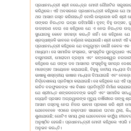
ପ୍ରଧାନମନ୍ତ୍ରୀ ଶ୍ରୀ ନରେନ୍ଦ୍ର ମୋଦୀ ଗୌହାଟିର ସରୁସଜାଇ 
କରିଥିଲେ। ଏହି ଅବସରରେ ପ୍ରଧାନମନ୍ତ୍ରୀ କହିଥିଲେ ଯେ ଆ
ଥର ଆସାମ ଗସ୍ତ କରିନାହାନ୍ତି ବୋଲି ଉଲ୍ଲେଖ କରି ଶ୍ରୀ ମୋ
ତାଙ୍କର ନିରନ୍ତର ଇଚ୍ଛା ରହିଆସିଛି। ବୃହତ୍ ବିହୁ ଉତ୍ସବ,
ଉଦାହରଣ ଦେଇ ସେ କହିଥିଲେ ଯେ ଏ ନେଇ ନିରନ୍ତର ଉଦ୍ୟମ
ସୁଯୋଗକୁ କେବେ ହାତଛଡ଼ା କରନ୍ତି ନାହିଁ। ସେ କହିଥିଲ
ଶ୍ରଦ୍ଧାଞ୍ଜଳି ଭାବରେ ବର୍ଣ୍ଣନା କରାଯାଉଛି। ଶ୍ରୀ ମୋଦୀ ଏହ
ପ୍ରଧାନମନ୍ତ୍ରୀ କହିଥିଲେ ଯେ ବାଗୁରୁମ୍ବା ଡାହୌ କେବଳ ଏକ
ମାଧ୍ୟମ। ସେ ସାମାଜିକ ସଂସ୍କାର, ସାଂସ୍କୃତିକ ପୁନରୁଦ୍ଧାର
ବାସୁମତାରୀ, ମୋରାଦମ ବ୍ରହ୍ମା ଏବଂ କଙ୍କେଶ୍ୱର ନରଜାରୀ
କହିଥିଲେ ଯେ ତାଙ୍କ ଦଳ ଆସାମର ସଂସ୍କୃତିକୁ ସମଗ୍ର ଦେଶର
ମହୋତ୍ସବ ଆୟୋଜନ କରାଯାଇଛି, ବିହୁକୁ ଜାତୀୟ ମାନ୍ୟତା ଦିଆ
ଭାଷାକୁ ଶାସ୍ତ୍ରୀୟ ଭାଷାର ମାନ୍ୟତା ଦିଆଯାଇଛି ଏବଂ ବୋଡ଼ୋ
ନିର୍ଦ୍ଦେଶାଳୟ ପ୍ରତିଷ୍ଠା କରାଯାଇଛି। ସେ କହିଥିଲେ ଯେ ଏହି ପ୍
ଲଚିତ ବରଫୁକନଙ୍କ ଏକ ବିଶାଳ ପ୍ରତିମୂର୍ତ୍ତି ନିର୍ମାଣ କରା
ଯେ ଶ୍ରୀମନ୍ତ ଶଙ୍କରଦେବଙ୍କ ଭକ୍ତି ଏବଂ ସାମାଜିକ ସମନ
ଜ୍ୟୋତି ପ୍ରସାଦ ଅଗ୍ରୱାଲଙ୍କ ମୃତ୍ୟୁ ବାର୍ଷିକୀରେ ତାଙ୍କୁ ଶ୍
ଆସାମ ଗସ୍ତକୁ ନେଇ ନିଜର ଭାବନା ପ୍ରକାଶ କରି ଶ୍ରୀ ମୋ
ଯେତେବେଳେ ଏଠାରେ ରକ୍ତପାତ ସାଧାରଣ ଘଟଣା ଥିଲା, କିନ୍ତ
ଶୁଣାଯାଉଛି; ଗୋଟିଏ ସମୟ ଥିଲା ଯେତେବେଳେ କର୍ଫ୍ୟୁ ନୀରବତା ଆଣ
ଅନୁଷ୍ଠିତ ହେଉଛି। ପ୍ରଧାନମନ୍ତ୍ରୀ ମୋଦୀ କହିଥିଲେ ଏପ
ଅନୁଭବ କରନ୍ତି।