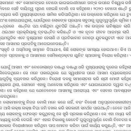
ୋକମାନେ ଏବଂ ସେମାନଙ୍କର ବୋଡୋ ଭାଇଭଉଣୀମାନେ ତାଙ୍କ ଉପରେ ବିଶ୍ୱାସ ରଖିଛନ୍ତି
ରେ ସେହି ଦାୟିତ୍ୱ ପୂରଣ ହୋଇଛି ବୋଲି ସେ କହିଥିଲେ। ୨୦୨୦ ବୋଡୋ ଶାନ୍ତି ଚୁକ୍ତି
ପରିତ୍ୟାଗ କରି ମୁଖ୍ୟସ୍ରୋତରେ ସାମିଲ କରିପାରିଥିଲା। ସେ ଉଲ୍ଲେଖ କରିଥିଲେ ଯେ ଚ
ଅଂଶ ହୋଇଯାଇଥିଲା, ଯେଉଁଥିରେ ଲୋକଙ୍କ ପ୍ରୟାସ ସବୁଠାରୁ ଗୁରୁତ୍ୱପୂର୍ଣ୍ଣ ଭୂମିକା 
ଦ୍ରରେ ଶାନ୍ତିର ପଥ ବାଛିଥିବା ଯୁବପିଢି ଅଛନ୍ତି। ଏକ ଉଜ୍ଜଳ ଭବିଷ୍ୟତ ଲାଗି
 ଥଇଥାନ ପ୍ରକ୍ରିୟାକୁ ତ୍ବରାନ୍ବିତ କରିଛନ୍ତି ଓ ଏକ ନୂତନ ଜୀବନ ଆରମ୍ଭ ଲାଗି 
ୟମଗୁଡିକ ଏବେ ଦୃଶ୍ୟମାନ ହେଲାଣି ଓ ପ୍ରତିଭାବାନ ବୋଡ଼ୋ ଯୁବକଯୁବତୀ ଏବେ ଆସାମର
ରିବା ସହ ଆସାମର ପ୍ରଗତିକୁ ଆଗେଇନେଉଛନ୍ତି।
କୃତି ଓ ଅସ୍ମିତାକୁ ସମ୍ମାନ ଦିଆଯାଏ, କିଛି ଲୋକଙ୍କ ସମସ୍ୟା ହୋଇଥାଏ। କିଏ ଆସ
ତ୍ନ ପ୍ରଦାନକୁ ଓ ଆସାମରେ ସେମିକଣ୍ଡକ୍ଚର ୟୁନିଟ ସ୍ଥାପନକୁ ବିରୋଧ କରିଥିଲା। ଏବ
ଯୋଗୁଁ ଆସାମ ଏବଂ ବୋଡୋଲାଣ୍ଡ ଦଶନ୍ଧି ଦଶନ୍ଧି ଧରି ମୁଖ୍ୟଧାରାରୁ ଦୂରେଇ ରହିଥି
 ଠେଲିଦେଇଥିଲେ। ସେ ମନେ ପକାଇଥିଲେ ଯେ ସ୍ୱାଧୀନତା ପରେ ଆସାମ ଚ୍ୟାଲେଞ୍ଜର ସ
ଗୁଡ଼ିକୁ ବ୍ୟବହାର କରିଥିଲେ। ବିରୋଧୀ ଦଳକୁ ସମାଲୋଚନା କରି ଶ୍ରୀ ମୋଦୀ କହି
ୟକତା ଥିଲା, ସେମାନେ ଏହାକୁ ଅଣଦେଖା କରିଥିଲେ ଏବଂ ଯୋଗାଯୋଗର ଦ୍ୱାର ବନ୍
ିଲା। ସେ କହିଥିଲେ ଯେ ଯେତେବେଳେ ଆସାମକୁ ଆରୋଗ୍ୟ ଏବଂ ସେବାର ଆବଶ୍ୟକତା 
 ଦେଇଥିଲେ।
ଲୋକମାନଙ୍କୁ ନିଜର ବୋଲି ମନେ କରେ ନାହିଁ, ବରଂ ବିଦେଶୀ ଅନୁପ୍ରବେଶକାରୀଙ୍କ
ଆସି ଲକ୍ଷ ଲକ୍ଷ ବିଘା ଜମି ଦଖଲ କରି ସରକାରୀ ସମର୍ଥନ ପାଇଥାନ୍ତି। ତେବେ ଆଜି ଶ
ଲୋକଙ୍କୁ ଫେରସ୍ତ କରୁଥିବାରୁ ସେ ଖୁସି ପ୍ରକାଶ କରିଥିଲେ। ସେ ଏହା ମଧ୍ୟ କହ
ମଧ୍ୟକୁ ଠେଲି ଦେଇଛି ଏବଂ ଏହାର ବିକାଶକୁ କେବେବି ଗୁରୁତ୍ୱପୂର୍ଣ୍ଣ ବୋଲି ବିବେଚନା କର
 ସରକାର ବିରୋଧୀମାନେ କରିଥିବା ପାପ ମୋଚନ କରିବା ପାଇଁ କାର୍ଯ୍ୟ କରୁଛନ୍ତି, ଏବ