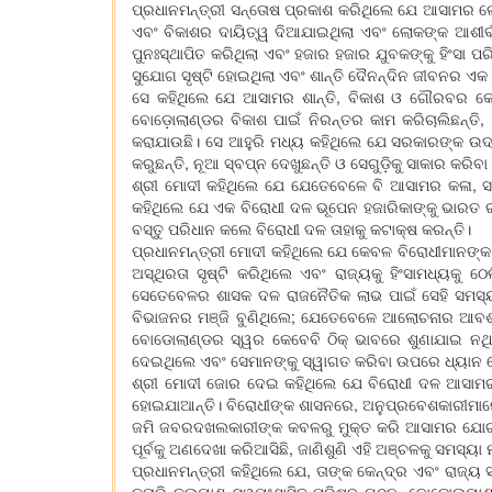
ପ୍ରଧାନମନ୍ତ୍ରୀ ସନ୍ତୋଷ ପ୍ରକାଶ କରିଥିଲେ ଯେ ଆସାମର ଲ
ଏବଂ ବିକାଶର ଦାୟିତ୍ୱ ଦିଆଯାଇଥିଲା ଏବଂ ଲୋକଙ୍କ ଆଶୀର୍ବାଦ
ପୁନଃସ୍ଥାପିତ କରିଥିଲା ଏବଂ ହଜାର ହଜାର ଯୁବକଙ୍କୁ ହିଂସା 
ସୁଯୋଗ ସୃଷ୍ଟି ହୋଇଥିଲା ଏବଂ ଶାନ୍ତି ଦୈନନ୍ଦିନ ଜୀବନର ଏକ 
ସେ କହିଥିଲେ ଯେ ଆସାମର ଶାନ୍ତି, ବିକାଶ ଓ ଗୌରବର କେନ୍
ବୋଡ଼ୋଲାଣ୍ଡର ବିକାଶ ପାଇଁ ନିରନ୍ତର କାମ କରିଚାଲିଛନ୍ତି,
କରାଯାଉଛି। ସେ ଆହୁରି ମଧ୍ୟ କହିଥିଲେ ଯେ ସରକାରଙ୍କ ଉଦ୍
କରୁଛନ୍ତି, ନୂଆ ସ୍ବପ୍ନ ଦେଖୁଛନ୍ତି ଓ ସେଗୁଡ଼ିକୁ ସାକାର କ
ଶ୍ରୀ ମୋଦୀ କହିଥିଲେ ଯେ ଯେତେବେଳେ ବି ଆସାମର କଳା, ସଂସ୍
କହିଥିଲେ ଯେ ଏକ ବିରୋଧୀ ଦଳ ଭୂପେନ ହଜାରିକାଙ୍କୁ ଭାରତ ର
ବସ୍ତୁ ପରିଧାନ କଲେ ବିରୋଧୀ ଦଳ ତାହାକୁ କଟାକ୍ଷ କରନ୍ତି।
ପ୍ରଧାନମନ୍ତ୍ରୀ ମୋଦୀ କହିଥିଲେ ଯେ କେବଳ ବିରୋଧୀମାନଙ୍କ 
ଅସ୍ଥିରତା ସୃଷ୍ଟି କରିଥିଲେ ଏବଂ ରାଜ୍ୟକୁ ହିଂସାମଧ୍ୟକୁ
ସେତେବେଳର ଶାସକ ଦଳ ରାଜନୈତିକ ଲାଭ ପାଇଁ ସେହି ସମସ୍ୟା
ବିଭାଜନର ମଞ୍ଜି ବୁଣିଥିଲେ; ଯେତେବେଳେ ଆଲୋଚନାର ଆବଶ୍
ବୋଡୋଲାଣ୍ଡର ସ୍ୱର କେବେବି ଠିକ୍ ଭାବରେ ଶୁଣାଯାଇ ନଥ
ଦେଇଥିଲେ ଏବଂ ସେମାନଙ୍କୁ ସ୍ୱାଗତ କରିବା ଉପରେ ଧ୍ୟାନ
ଶ୍ରୀ ମୋଦୀ ଜୋର ଦେଇ କହିଥିଲେ ଯେ ବିରୋଧୀ ଦଳ ଆସାମର 
ହୋଇଯାଆନ୍ତି। ବିରୋଧୀଙ୍କ ଶାସନରେ, ଅନୁପ୍ରବେଶକାରୀମାନେ 
ଜମି ଜବରଦଖଲକାରୀଙ୍କ କବଳରୁ ମୁକ୍ତ କରି ଆସାମର ଯୋଗ୍ୟ 
ପୂର୍ବକୁ ଅଣଦେଖା କରିଆସିଛି, ଜାଣିଶୁଣି ଏହି ଅଞ୍ଚଳକୁ ସମସ୍ୟା 
ପ୍ରଧାନମନ୍ତ୍ରୀ କହିଥିଲେ ଯେ, ତାଙ୍କ କେନ୍ଦ୍ର ଏବଂ ରାଜ୍ୟ