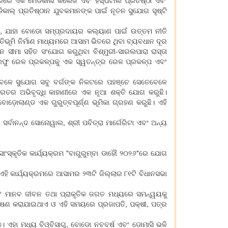
ରରେ ଏକ ମେଡିକାଲ କଲେଜ ଏବଂ ହସ୍ପିଟାଲ ପ୍ରତିଷ୍ଠା ଏବଂ
ାଲ୍ ପ୍ରତିଷ୍ଠାନ ଯୁବକମାନଙ୍କ ପାଇଁ ନୂତନ ସୁଯୋଗ ସୃଷ୍ଟି
ି, ଯାହା ବୋଡୋ ସମ୍ପ୍ରଦାୟର କଲ୍ୟାଣ ପାଇଁ ଉତ୍ତମ ନୀତି
ତିଭୂମି ନିର୍ମାଣ ମାଧ୍ୟମରେ ଆସାମ ଭିତରେ ଥିବା ବ୍ୟବଧାନ ଦୂର
ନ ସୀମା ସହିତ ସଂଯୋଗ କରୁଥିବା ବିଶ୍ମୁରୀ-ସାରଲପାରା ରାସ୍ତା
େଫୁ ରେଳ ପ୍ରକଳ୍ପକୁ ଏକ ସ୍ୱତନ୍ତ୍ର ରେଳ ପ୍ରକଳ୍ପ ଏବଂ
େଳେ ସୁଯୋଗ ସବୁ ବର୍ଗଙ୍କ ନିକଟରେ ପହଞ୍ଚେ ସେତେବେଳେ
ାରତର ଅଭିବୃଦ୍ଧି କାହାଣୀରେ ଏକ ନୂଆ ଶକ୍ତି ଯୋଗ କରୁଛି।
଼ୋଲାଣ୍ଡ ଏକ ଗୁରୁତ୍ବପୂର୍ଣ୍ଣ ଭୂମିକା ଗ୍ରହଣ କରୁଛି। ଏହି
 ସର୍ବାନନ୍ଦ ସୋନୋୱାଲ, ଶ୍ରୀ ପବିତ୍ରା ମାର୍ଗେରିଟା ଏବଂ ଅନ୍ୟ
ସ୍କୃତିକ କାର୍ଯ୍ୟକ୍ରମ "ବାଗୁରୁମ୍ବା ଡାହୌ ୨୦୨୬"ରେ ଯୋଗ
 କାର୍ଯ୍ୟକ୍ରମରେ ଆସାମର ୨୩ଟି ଜିଲ୍ଲାର ୮୧ଟି ବିଧାନସଭା
ଏବଂ ମାନବ ଜୀବନ ତଥା ପ୍ରାକୃତିକ ଜଗତ ମଧ୍ୟରେ ସମନ୍ୱୟକୁ
ବେଷଣ କରାଯାଇଥାଏ ଓ ଏହି ସମୟରେ ପ୍ରଜାପତି, ପକ୍ଷୀ, ପତ୍ର
କ। ଏହା ମଧ୍ୟ ବିଓ୍ବିସାଗୁ, ବୋଡୋ ନବବର୍ଷ ଏବଂ ଡୋମାସି ଭଳି