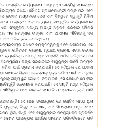
ାଂସ୍କୃତିକ କାର୍ଯ୍ୟକ୍ରମ 'ବାଗୁରୁମ୍ବା ଡାହୌ'କୁ ସମ୍ବୋଧିତ
ୌଭାଗ୍ୟର ବିଷୟ। କୌଣସି ପ୍ରଧାନମନ୍ତ୍ରୀ ତାଙ୍କ ପରି ଏତେ
ାନ ଉତ୍ସବ ମାଧ୍ୟମରେ ଦେଶ ଏବଂ ବିଶ୍ୱରେ ସ୍ୱୀକୃତି ମିଳିବା
ବୋଡୋ ମହୋତ୍ସବ ଏବଂ ଅନ୍ୟାନ୍ୟ ସାଂସ୍କୃତିକ କାର୍ଯ୍ୟକ୍ରମର
 ଏବଂ ସଂସ୍କୃତିର ଅନନ୍ୟ ଆନନ୍ଦ ଅନୁଭବ କରିବାର କୌଣସି
ପରିଚୟର ଏକ ଚମତ୍କାର ଉତ୍ସବ ଏବଂ ଆସାମର ଐତିହ୍ୟକୁ ଏକ
ଚ୍ଛା ଏବଂ ଅଭିନନ୍ଦନ ଜଣାଇଥିଲେ।
 ସମ୍ପ୍ରଦାୟର ବିଶିଷ୍ଟ ବ୍ୟକ୍ତିତ୍ୱଙ୍କୁ ମନେ ପକାଇବାର ଏକ
ରୁଦେବ କାଳିଚରଣ ବ୍ରହ୍ମା, ରୂପନାଥ ବ୍ରହ୍ମା, ସତୀଶ ଚନ୍ଦ୍ର
୍ୟକ୍ତିତ୍ୱମାନଙ୍କୁ ଶ୍ରଦ୍ଧାଞ୍ଜଳି ଅର୍ପଣ କରିଥିଲେ। ସେ
ମ୍ପୂର୍ଣ୍ଣ। ତାଙ୍କ ସରକାରରେ ବାଗୁରୁମ୍ବା ଡାହୌ ଇତ୍ୟାଦି
ତ କରିବା ପାଇଁ ପ୍ରୟାସ କରାଯାଇଛି। ସେ କହିଥିଲେ ଯେ ଆସାମୀ
ଭାଷାରେ ଶିକ୍ଷା ବ୍ୟବସ୍ଥାକୁ ସୁଦୃଢ଼ କରିବା ପାଇଁ ଏକ ପୃଥକ
ୋ ପୂଜାକୁ ରାଜ୍ୟ ଛୁଟି ଘୋଷଣା କରାଯାଇଛି। ସେ କହିଛନ୍ତି ଯେ ବୀର
ତିମୂର୍ତ୍ତି ଉନ୍ମୋଚନ କରାଯାଇଛି। ସେ ଆହୁରି ମଧ୍ୟ କହିଥିଲେ
 ଐତିହ୍ୟର ଅଂଶ ଭାବରେ ସମ୍ମାନିତ। ପ୍ରଧାନମନ୍ତ୍ରୀ ଆଜି
ହୋଇଯାଇଛନ୍ତି। ସେ ମନେ ପକାଇଥିଲେ ଯେ ଗୋଟିଏ ସମୟ ଥିଲା
ଫୁଟୁଥିଲା, କିନ୍ତୁ ଏବେ ଖାମ୍ ଏବଂ ସିଫଙ୍ଗର ମଧୁର ଶବ୍ଦ
ର ସମୟ ଥିଲା, କିନ୍ତୁ ଏବେ ବାଗୁରୁମ୍ବାର ମନମୁଗ୍ଧକର ପ୍ରଦର୍ଶନ
ଂ ଦେଶର ପ୍ରତ୍ୟେକ ନାଗରିକ ଆସାମର ପରିବର୍ତ୍ତନରେ ଗର୍ବ