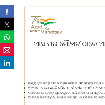
ଆସାମର ଗୌହାଟୀଠାରେ ଆୟ
ବାଗୁରୁମ୍ବା ଡାହୌ ଆମର ମହାନ ବୋଡ଼ୋ ପରମ୍ପରାକୁ ସମ୍ମାନ 
୨୦୨୦ର ବୋଡ଼ୋ ଶାନ୍ତି ରାଜିନାମା ବର୍ଷ ବର୍ଷର ସଂଘର୍ଷର ଅବ
ପ୍ରତିଭାବାନ ବୋଡ଼ୋ ଯୁବକଯୁବତୀ ଆଜି ଆସାମର ସାଂସ୍କୃତିକ ଦ
ଆସାମର ବଢିଚାଲିଥିବା ବିଶ୍ବାସ,ସାମର୍ଥ୍ୟ ଓ ପ୍ରଗତି ସହ ଭାରତର