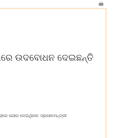
ରମରେ ଉଦବୋଧନ ଦେଇଛନ୍ତି
ୀ
ଧାରାରେ ଯୋଗ ଦେଇଥିଲେ: ପ୍ରଧାନମନ୍ତ୍ରୀ