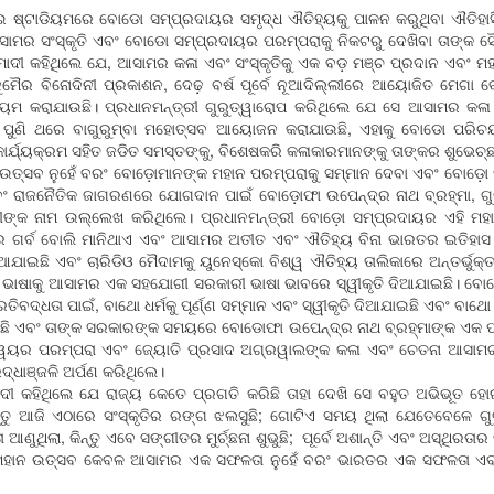
ଷ୍ଟାଡିୟମରେ ବୋଡୋ ସମ୍ପ୍ରଦାୟର ସମୃଦ୍ଧ ଐତିହ୍ୟକୁ ପାଳନ କରୁଥିବା ଐତିହାସିକ ସ
ସାମର ସଂସ୍କୃତି ଏବଂ ବୋଡୋ ସମ୍ପ୍ରଦାୟର ପରମ୍ପରାକୁ ନିକଟରୁ ଦେଖିବା ତାଙ୍କ ସ
ଦୀ କହିଥିଲେ ଯେ, ଆସାମର କଳା ଏବଂ ସଂସ୍କୃତିକୁ ଏକ ବଡ଼ ମଞ୍ଚ ପ୍ରଦାନ ଏବଂ ମହ
 ଜୁମୈର ବିନୋଦିନୀ ପ୍ରକାଶନ, ଦେଢ଼ ବର୍ଷ ପୂର୍ବେ ନୂଆଦିଲ୍ଲୀରେ ଆୟୋଜିତ ମେଗା 
 କରାଯାଉଛି। ପ୍ରଧାନମନ୍ତ୍ରୀ ଗୁରୁତ୍ୱାରୋପ କରିଥିଲେ ଯେ ସେ ଆସାମର କଳା
େ ଯେ ପୁଣି ଥରେ ବାଗୁରୁମ୍ବା ମହୋତ୍ସବ ଆୟୋଜନ କରାଯାଉଛି, ଏହାକୁ ବୋଡୋ 
ି କାର୍ଯ୍ୟକ୍ରମ ସହିତ ଜଡିତ ସମସ୍ତଙ୍କୁ, ବିଶେଷକରି କଳାକାରମାନଙ୍କୁ ତାଙ୍କର ଶୁଭେ
 ଉତ୍ସବ ନୁହେଁ ବରଂ ବୋଡ଼ୋମାନଙ୍କ ମହାନ ପରମ୍ପରାକୁ ସମ୍ମାନ ଦେବା ଏବଂ ବୋଡ଼ୋ
 ଏବଂ ରାଜନୈତିକ ଜାଗରଣରେ ଯୋଗଦାନ ପାଇଁ ବୋଡ଼ୋଫା ଉପେନ୍ଦ୍ର ନାଥ ବ୍ରହ୍ମା, ଗୁ
ଙ୍କ ନାମ ଉଲ୍ଲେଖ କରିଥିଲେ। ପ୍ରଧାନମନ୍ତ୍ରୀ ବୋଡ଼ୋ ସମ୍ପ୍ରଦାୟର ଏହି ମହାନ ବ
 ଗର୍ବ ବୋଲି ମାନିଥାଏ ଏବଂ ଆସାମର ଅତୀତ ଏବଂ ଐତିହ୍ୟ ବିନା ଭାରତର ଇତିହାସ ଅସ
ଯାଇଛି ଏବଂ ଚାରିଡିଓ ମୈଦାମକୁ ୟୁନେସ୍କୋ ବିଶ୍ୱ ଐତିହ୍ୟ ତାଲିକାରେ ଅନ୍ତର୍ଭୁକ୍
 ଭାଷାକୁ ଆସାମର ଏକ ସହଯୋଗୀ ସରକାରୀ ଭାଷା ଭାବରେ ସ୍ୱୀକୃତି ଦିଆଯାଇଛି। ବୋଡ଼ୋ 
ରତିବଦ୍ଧତା ପାଇଁ, ବାଥୋ ଧର୍ମକୁ ପୂର୍ଣ୍ଣ ସମ୍ମାନ ଏବଂ ସ୍ୱୀକୃତି ଦିଆଯାଇଛି ଏବଂ ବାଥ
ଯାଇଛି ଏବଂ ତାଙ୍କ ସରକାରଙ୍କ ସମୟରେ ବୋଡୋଫା ଉପେନ୍ଦ୍ର ନାଥ ବ୍ରହ୍ମାଙ୍କ ଏକ ପ୍ର
୍ୱୟର ପରମ୍ପରା ଏବଂ ଜ୍ୟୋତି ପ୍ରସାଦ ଅଗ୍ରୱାଲଙ୍କ କଳା ଏବଂ ଚେତନା ଆସାମର
ରଦ୍ଧାଞ୍ଜଳି ଅର୍ପଣ କରିଥିଲେ।
ଦୀ କହିଥିଲେ ଯେ ରାଜ୍ୟ କେତେ ପ୍ରଗତି କରିଛି ତାହା ଦେଖି ସେ ବହୁତ ଅଭିଭୂତ 
ୁ ଆଜି ଏଠାରେ ସଂସ୍କୃତିର ରଙ୍ଗ ଝଲସୁଛି; ଗୋଟିଏ ସମୟ ଥିଲା ଯେତେବେଳେ ଗୁଳି 
ୁଥିଲା, କିନ୍ତୁ ଏବେ ସଙ୍ଗୀତର ମୁର୍ଚ୍ଛନା ଶୁଭୁଛି; ପୂର୍ବେ ଅଶାନ୍ତି ଏବଂ ଅସ୍ଥିରତା
ରି ମହାନ ଉତ୍ସବ କେବଳ ଆସାମର ଏକ ସଫଳତା ନୁହେଁ ବରଂ ଭାରତର ଏକ ସଫଳତା ଏବ