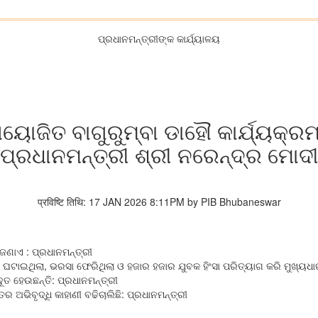
ପ୍ରଧାନମନ୍ତ୍ରୀଙ୍କ କାର୍ଯ୍ୟାଳୟ
ୋଜିତ ବାଗୁରୁମ୍ବା ଡାହୌ କାର୍ଯ୍ୟକ୍
ପ୍ରଧାନମନ୍ତ୍ରୀ ଶ୍ରୀ ନରେନ୍ଦ୍ର ମୋଦ
प्रविष्टि तिथि: 17 JAN 2026 8:11PM by PIB Bhubaneswar
ଜଣାଏ : ପ୍ରଧାନମନ୍ତ୍ରୀ
ସାନ ଘଟାଇଥିଲା, ଭରସା ଫେରିଥିଲା ଓ ହଜାର ହଜାର ଯୁବକ ହିଂସା ପରିତ୍ୟାଗ କରି ମୁଖ୍ୟ
ୂତ ହେଉଛନ୍ତି: ପ୍ରଧାନମନ୍ତ୍ରୀ
 ଅଭିବୃଦ୍ଧି କାହାଣୀ ବଢିଚାଲିଛି: ପ୍ରଧାନମନ୍ତ୍ରୀ