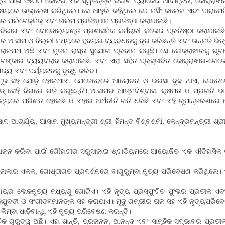
ଡ ପାଇଁ ୧୫୦୦ କୋଟିର ଏକ ସ୍ୱତନ୍ତ୍ର ବିକାଶ ପ୍ୟାକେଜ ଆବଣ୍ଟନ, କୋକ୍ରାଝା
ୟରେ ଉଲ୍ଲେଖ କରିଥିଲେ। ସେ ଆହୁରି କହିଥିଲେ ଯେ ନର୍ସିଂ କଲେଜ ଏବଂ ପାରାମେଡିକ
ରେ ପଲିଟେକ୍ନିକ୍ ଏବଂ ତାଲିମ ପ୍ରତିଷ୍ଠାନ ପ୍ରତିଷ୍ଠା କରାଯାଇଛି।
ଭାଗ ଏବଂ ବୋଡୋଲ୍ୟାଣ୍ଡ ପ୍ରଶାସନିକ କର୍ମଚାରୀ କଲେଜ ପ୍ରତିଷ୍ଠା କରାଯାଇଛ
ାର ଆସାମ ଓ ଦିଲ୍ଲୀ ମଧ୍ୟରେ ହୃଦୟର ବ୍ୟବଧାନକୁ ଦୂର କରିଛନ୍ତି ଏବଂ ଉନ୍ନତି ଭିତ୍
ଏବେ ରାଜପଥ ଅଛି ଏବଂ ନୂତନ ରାସ୍ତା ସୁଯୋଗ ପ୍ରଦାନ କରୁଛି। ସେ କୋକ୍ରାଝାରକୁ ଭୂଟା
ଟଙ୍କାର ବ୍ୟୟବରାଦ କରାଯାଇଛି, ଏବଂ ଏହା ସହିତ ପ୍ରସ୍ତାବିତ କୋକ୍ରାଝାର-ଗେଲ
୍ୟ ଏବଂ ପର୍ଯ୍ୟଟନକୁ ବୃଦ୍ଧି କରିବ।
 ମୂଳ ସହ ଯୋଡ଼ି ହୋଇଥାଏ, ଯେତେବେଳେ ଆଲୋଚନା ଓ ଭରସା ଦୃଢ ଥାଏ, ଯେତେବ
ଡ୍ ସେହି ଦିଗରେ ଗତି କରୁଛନ୍ତି। ଆସାମର ଆତ୍ମବିଶ୍ବାସ, କ୍ଷମତା ଓ ପ୍ରଗତି ଭ
ଜ୍ୟରେ ପରିଣତ ହୋଇଛି ଓ ଏହାର ଅର୍ଥନୀତି ଗତି ଧରିଛି ଏବଂ ଏହି ରୂପାନ୍ତରଣରେ ବୋଡ
 ଆଚାର୍ଯ୍ୟ, ଆସାମ ମୁଖ୍ୟମନ୍ତ୍ରୀ ଶ୍ରୀ ହିମନ୍ତ ବିଶ୍ବଶର୍ମା, କେନ୍ଦ୍ରମନ୍ତ୍ରୀ ଶ୍ରୀ
ାଳନ କରିବା ପାଇଁ ଗୌହାଟୀର ସରୁସାଜାଇ ଷ୍ଟାଡିୟମରେ ଆୟୋଜିତ ଏକ ଐତିହାସିକ ସାଂ
ାର ଏକକ, ଗୋଷ୍ଠୀଗତ ପ୍ରଦର୍ଶନରେ ବାଗୁରୁମ୍ବା ନୃତ୍ୟ ପରିବେଷଣ କରିଥିଲେ। ଏହି
ପ୍ରଦାୟର ଲୋକନୃତ୍ୟ ମଧ୍ୟରୁ ଗୋଟିଏ। ଏହି ନୃତ୍ୟ ପ୍ରସ୍ଫୁଟିତ ଫୁଲର ପ୍ରତୀକ 
ୁବତୀ ଓ ସଂଗୀତଜ୍ଞମାନଙ୍କ ସହ କରାଯାଏ। ମୃଦୁ ଗମ୍ଭୀର ତାଳ ସହ ଏହି ନୃତ୍ୟପରି
୍ବା ଧାଡ଼ିବାନ୍ଧି ଏହି ନୃତ୍ୟ ପରିବେଷଣ କରନ୍ତି।
କ ଗୁରୁତ୍ୱ ଅଛି। ଏହା ଶାନ୍ତି, ପ୍ରଜନନ, ଆନନ୍ଦ ଏବଂ ସାମୂହିକ ସଦ୍ଭାବର ପ୍ରତୀ