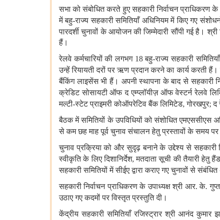
सभा
को
संबोधित
करते
हुए
सहकारी
निर्वाचन
प्राधिकरण
के
में
बहु
-
राज्य
सहकारी
समितियाँ
अधिनियम
में
किए
गए
संशोधनो
पारदर्शी
चुनावों
के
आयोजन
की
जिम्मेदारी
सौंपी
गई
है।
श्री
हैं।
रेलवे
कर्मचारियों
की
लगभग
18
बहु
-
राज्य
सहकारी
समितियाँ
उन्हें
रियायती
दरों
पर
ऋण
प्रदान
करने
का
कार्य
करती
हैं।
बैंकिंग
लाइसेंस
भी
हैं।
अपनी
स्थापना
के
बाद
से
सहकारी
न
क्रेडिट
सोसायटी
ऑफ
द
एम्प्लॉयीज़
ऑफ
वेस्टर्न
रेलवे
लिम
मल्टी
-
स्टेट
प्राइमरी
कोऑपरेटिव
बैंक
लिमिटेड
,
गोरखपुर
;
द
बैठक
में
समितियों
के
उपविधियों
को
संशोधित
एमएससीएस
अ
से
कम
छह
माह
पूर्व
चुनाव
संचालन
हेतु
प्रस्तावों
के
समय
पर
चुनाव
प्रक्रिया
को
और
सुदृढ़
बनाने
के
उद्देश्य
से
सहकारी
स्वीकृति
के
लिए
दिशानिर्देश
,
मतदाता
सूची
की
तैयारी
हेतु
हैं
सहकारी
समितियों
में
सीईए
द्वारा
कराए
गए
चुनावों
से
संबंधित
सहकारी
निर्वाचन
प्राधिकरण
के
उपाध्यक्ष
श्री
आर
.
के
.
गुप्त
उठाए
गए
कदमों
पर
विस्तृत
प्रस्तुति
दी।
केंद्रीय
सहकारी
समितियाँ
रजिस्ट्रार
श्री
आनंद
कुमार
झ