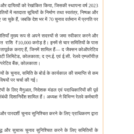
और
दायित्वों
को
रेखांकित
किया
,
जिसकी
स्थापना
वर्ष
2023
तियों
में
मतदाता
सूचियों
के
निर्माण
तथा
स्वतंत्र
,
निष्पक्ष
और
ए
जा
चुके
हैं
,
जबकि
देश
भर
में
70
चुनाव
वर्तमान
में
प्रगति
पर
तियाँ
मुख्य
रूप
से
अपने
सदस्यों
से
जमा
स्वीकार
करने
और
ित
राशि
₹10,000
करोड़
है।
इनमें
से
चार
समितियों
के
पास
ापूर्वक
कराए
हैं
,
जिनमें
शामिल
हैं
—
द
जैक्सन
कोऑपरेटिव
यटी
लिमिटेड
,
कोलकाता
;
द
एन
.
ई
.
एवं
ई
.
सी
.
रेलवे
एम्प्लॉयीज़
परेटिव
बैंक
,
कोलकाता।
यों
के
चुनाव
,
समिति
के
बोर्ड
के
कार्यकाल
की
समाप्ति
से
कम
विषयों
पर
चर्चा
की
गई।
यों
के
लिए
मैनुअल
,
निदेशक
मंडल
एवं
पदाधिकारियों
की
पूर्व
ंबंधी
दिशानिर्देश
शामिल
हैं।
अध्यक्ष
ने
विभिन्न
रेलवे
कर्मचारी
और
पारदर्शी
चुनाव
सुनिश्चित
करने
के
लिए
प्राधिकरण
द्वारा
्ध
और
सुचारू
चुनाव
सुनिश्चित
करने
के
लिए
समितियों
के