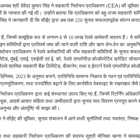
अध्यक्ष
श्री
देवेंद्र
कुमार
सिंह
ने
सहकारी
निर्वाचन
प्राधिकरण
(
CEA
)
की
भूमिका
ं
के
पश्चात
की
गई
थी।
उन्होंने
बताया
कि
प्राधिकरण
को
बहु
-
राज्य
सहकारी
समि
सिंह
ने
जानकारी
दी
कि
सीईए
द्वारा
अब
तक
220
चुनाव
सफलतापूर्वक
संपन्न
करा
हैं
,
जिनमें
सामूहिक
रूप
से
लगभग
8
से
10
लाख
रेलवे
कर्मचारी
सदस्य
हैं।
ये
समि
इन
समितियों
द्वारा
प्रतिवर्ष
जमा की
जाने
वाली
राशि
और
ऋण
लेन
-
देन
का
अनुमान
िर्वाचन
प्राधिकरण
ने
रेलवे
कर्मचारियों
की
पाँच
सहकारी
समितियों
के
चुनाव
सफलत
िटेड
,
मुंबई
;
एसई
,
एसईसी
एवं
ई
.
को
.
रेलवे
एम्प्लॉयीज़
कोऑपरेटिव
क्रेडिट
सोसा
रेलवे
श्रमिक
सहकारी
बैंक
लिमिटेड
,
बीकानेर
;
तथा
द
ईस्टर्न
रेलवे
एम्प्लॉयीज़
कोऑ
धिनियम
, 2023
के
अनुरूप
बनाने
,
प्रतिनिधि
सामान्य
निकाय
के
गठन
एवं
प्रतिनिधि
प्रस्तुतिकरण
,
तथा
पारदर्शिता
बढ़ाने
के
लिए
कार्यशील
वेबसाइट
के
रखरखाव
जैसे
निर्वाचन
प्राधिकरण
द्वारा
कई
संस्थागत
उपाय
किए
गए
हैं
,
जिनमें
रिटर्निंग
अधिकारि
डबुक
,
आदर्श
आचार
संहिता
तथा
उम्मीदवारों
द्वारा
चुनाव
व्यय
विवरण
प्रस्तुत
करने
स
अनुभव
और
अंतर्दृष्टि
भी
साझा
की।
ा
ने
सीईए
की
भूमिका
,
चुनाव
संचालन
में
आने
वाली
चुनौतियों
तथा
स्वतंत्र
,
निष्पक्ष
ा
तथा
सहकारी
निर्वाचन
प्राधिकरण
की
सदस्य
सुश्री
मोनिका
खन्ना
ने
समयबद