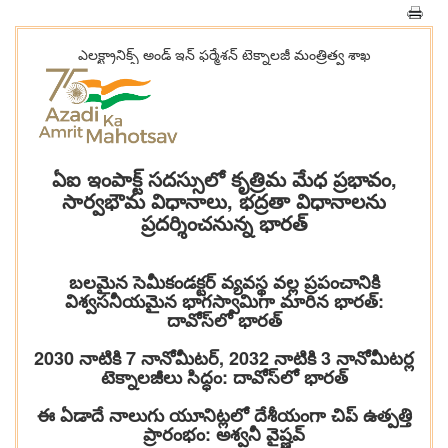
ఎలక్ట్రానిక్స్ అండ్ ఇన్‌ ఫ‌ర్మేశన్‌ టెక్నాలజీ మంత్రిత్వ శాఖ
ఏఐ ఇంపాక్ట్ సదస్సులో కృత్రిమ మేధ ప్రభావం,
సార్వభౌమ విధానాలు, భద్రతా విధానాలను
ప్రదర్శించనున్న భారత్
బలమైన సెమీకండక్టర్ వ్యవస్థ వల్ల ప్రపంచానికి
విశ్వసనీయమైన భాగస్వామిగా మారిన భారత్:
దావోస్‌లో భారత్
2030 నాటికి 7 నానోమీటర్, 2032 నాటికి 3 నానోమీటర్ల
టెక్నాలజీలు సిద్ధం: దావోస్‌లో భారత్
ఈ ఏడాదే నాలుగు యూనిట్లలో దేశీయంగా చిప్ ఉత్పత్తి
ప్రారంభం: అశ్వనీ వైష్ణవ్