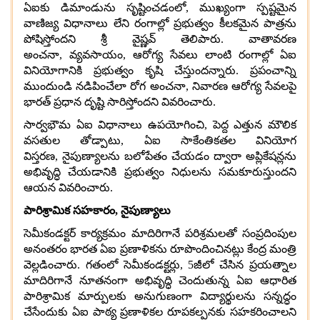
ఏఐకు డిమాండును సృష్టించడంలో
,
ముఖ్యంగా స్పష్టమైన
వాణిజ్య విధానాలు లేని రంగాల్లో ప్రభుత్వం కీలకమైన పాత్రను
పోషిస్తోందని శ్రీ వైష్ణవ్ తెలిపారు
.
వాతావరణ
అంచనా
,
వ్యవసాయం
,
ఆరోగ్య సేవలు లాంటి రంగాల్లో ఏఐ
వినియోగానికి ప్రభుత్వం కృషి చేస్తుందన్నారు
.
ప్రపంచాన్ని
ముందుండి నడిపించేలా రోగ అంచనా
,
నివారణ ఆరోగ్య సేవలపై
భారత్ ప్రధాన దృష్టి సారిస్తోందని వివరించారు
.
సార్వభౌమ ఏఐ విధానాలు ఉపయోగించి
,
పెద్ద ఎత్తున మౌలిక
వసతుల తోడ్పాటు
,
ఏఐ సాకేంతికతల వినియోగ
విస్తరణ
,
నైపుణ్యాలను బలోపేతం చేయడం ద్వారా అప్లికేషన్లను
అభివృద్ధి చేయడానికి ప్రభుత్వం నిధులను సమకూరుస్తుందని
ఆయన వివరించారు
.
పారిశ్రామిక సహకారం
,
నైపుణ్యాలు
సెమీకండక్టర్ కార్యక్రమం మాదిరిగానే పరిశ్రమలతో సంప్రదింపుల
అనంతరం భారత ఏఐ ప్రణాళికను రూపొందించినట్లు కేంద్ర మంత్రి
వెల్లడించారు
.
గతంలో సెమీకండక్టర్లు
, 5
జీలో చేసిన ప్రయత్నాల
మాదిరిగానే నూతనంగా అభివృద్ధి చెందుతున్న ఏఐ ఆధారిత
పారిశ్రామిక మార్పులకు అనుగుణంగా విద్యార్థులను సన్నద్ధం
చేసేందుకు ఏఐ పాఠ్య ప్రణాళికల రూపకల్పనకు సహకరించాలని