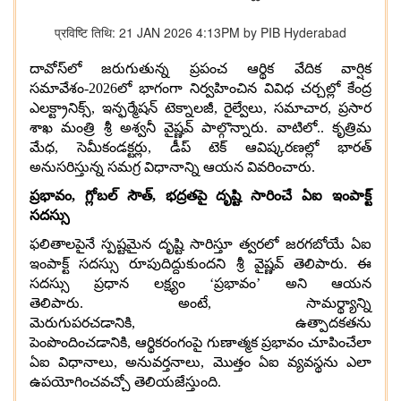
प्रविष्टि तिथि: 21 JAN 2026 4:13PM by PIB Hyderabad
దావోస్‌లో జరుగుతున్న ప్రపంచ ఆర్థిక వేదిక వార్షిక
సమావేశం
-2026
లో భాగంగా నిర్వహించిన వివిధ చర్చల్లో కేంద్ర
ఎలక్ట్రానిక్స్
,
ఇన్ఫర్మేషన్ టెక్నాలజీ
,
రైల్వేలు
,
సమాచార
,
ప్రసార
శాఖ మంత్రి శ్రీ అశ్వనీ వైష్ణవ్ పాల్గొన్నారు
.
వాటిలో
..
కృత్రిమ
మేధ
,
సెమీకండక్టర్లు
,
డీప్ టెక్ ఆవిష్కరణల్లో భారత్
అనుసరిస్తున్న సమగ్ర విధానాన్ని ఆయన వివరించారు
.
ప్రభావం
,
గ్లోబల్ సౌత్
,
భద్రతపై దృష్టి సారించే ఏఐ ఇంపాక్ట్
సదస్సు
ఫలితాలపైనే స్పష్టమైన దృష్టి సారిస్తూ త్వరలో జరగబోయే ఏఐ
ఇంపాక్ట్ సదస్సు రూపుదిద్దుకుందని శ్రీ వైష్ణవ్ తెలిపారు
.
ఈ
సదస్సు ప్రధాన లక్ష్యం ‘ప్రభావం’ అని ఆయన
తెలిపారు
.
అంటే
,
సామర్థ్యాన్ని
మెరుగుపరచడానికి
,
ఉత్పాదకతను
పెంపొందించడానికి
,
ఆర్థికరంగంపై గుణాత్మక ప్రభావం చూపించేలా
ఏఐ విధానాలు
,
అనువర్తనాలు
,
మొత్తం ఏఐ వ్యవస్థను ఎలా
ఉపయోగించవచ్చో తెలియజేస్తుంది
.