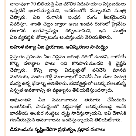
దాదాపుగా
70
బిలియన్ల ఏఐ మౌలిక సదుపాయాల పెట్టుబడులు
ఇప్పటికే ఖరారయ్యాయని
,
ఆచరణలోకి వచ్చాయని మంత్రి
చెప్పారు
.
ఏఐ రంగానికి ఇంధన రంగం కీలకమైందని
వివరిస్తూ
..
శాంతి చట్టం ద్వారా అణు ఇంధన రంగంలో ప్రైవేటు
రంగానికి భాగస్వామ్యం కల్పించామని
,
ఇది మొత్తం
ఏఐ వ్యవస్థకు తోడ్పాటును అందిస్తుందని తెలియజేశారు
.
బహుళ దశాబ్ద ఏఐ ప్రయాణం
,
ఆవిష్కరణల సామర్థ్యం
ప్రస్తుతం ప్రపంచం ఏఐ విప్లవం ఆరంభ దశలో ఉందని
,
రాబోయే
కొన్ని దశాబ్దాల పాటు ఇది కొనసాగుతుందని శ్రీ వైష్ణవ్
చెప్పారు
.
కొన్ని వాట్ల విద్యుత్తుతో పనిచేసే మానవ
మెదడుకు
,
వందల కొద్దీ మెగావాట్లతో పనిచేసే ఏఐ డేటా సెంటర్ల
మధ్య ఉన్న భేదాన్ని తెలిజేశారు
.
భవిష్యత్తులో ఆవిష్కరణలకున్న
విస్తృత అవకాశాన్ని ఈ వ్యత్యాసం తెలియజేస్తుందన్నారు
.
అధునాతన ఏఐ నమూనాలను తయారు చేసేందుకు
ఇంజినీరింగ్
,
సామర్థ్యంలో విప్లవాత్మక ఆవిష్కరణలపై అనేక
భారతీయ అంకుర సంస్థలు దృష్టి సారిస్తున్నాయని
,
ఇవి దేశానికి
గణనీయమైన అవకాశాలను అందిస్తున్నాయని తెలియజేశారు
.
డిమాండును సృష్టించేదిగా ప్రభుత్వం
,
ప్రధాన రంగాలు