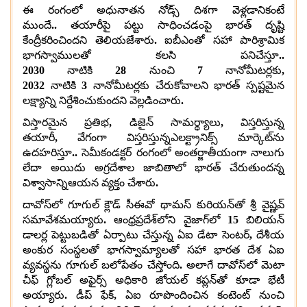
ఈ రంగంలో అధునాతన నోడ్స్ దిశగా వెళ్లడానికంటే
ముందే
..
తయారీపై పట్టు సాధించడంపై భారత్ దృష్టి
కేంద్రీకరించిందని తెలియజేశారు
.
ఐబీఎంతో సహా పారిశ్రామిక
భాగస్వాములతో కలసి పనిచేస్తూ
..
2030
నాటికి
28
నుంచి
7
నానోమీటర్లకు
,
2032
నాటికి
3
నానోమీటర్లకు చేరుకోవాలని భారత్ స్పష్టమైన
లక్ష్యాన్ని నిర్దేశించుకుందని వెల్లడించారు
.
విస్తారమైన ప్రతిభ
,
డిజైన్ సామర్థ్యాలు
,
విస్తరిస్తున్న
తయారీ
,
వేగంగా విస్తరిస్తున్నఎలక్ట్రానిక్స్ మార్కెట్‌‌ను
ఉదహరిస్తూ
..
సెమీకండక్టర్ రంగంలో అంతర్జాతీయంగా నాలుగు
లేదా అయిదు అగ్రదేశాల జాబితాలో భారత్ చేరుతుందన్న
విశ్వాసాన్నిఆయన వ్యక్తం చేశారు
.
దావోస్‌లో గూగుల్ క్లౌడ్ సీఈవో థామస్ కురియన్‌తో శ్రీ వైష్ణవ్
సమావేశమయ్యారు
.
ఆంధ్రప్రదేశ్‌లోని వైజాగ్‌లో
15
బిలియన్
డాలర్ల పెట్టుబడితో ఏర్పాటు చేస్తున్న ఏఐ డేటా సెంటర్‌
,
దేశీయ
అంకుర సంస్థలతో భాగస్వామ్యాలతో సహా భారత దేశ ఏఐ
వ్యవస్థను గూగుల్ బలోపేతం చేస్తోంది
.
అలాగే దావోస్‌లో మెటా
చీఫ్ గ్లోబల్ అఫైర్స్ అధికారి జోయల్ కప్లన్‌తో కూడా భేటీ
అయ్యారు
.
డీప్ ఫేక్
,
ఏఐ రూపొందించిన కంటెంట్ నుంచి