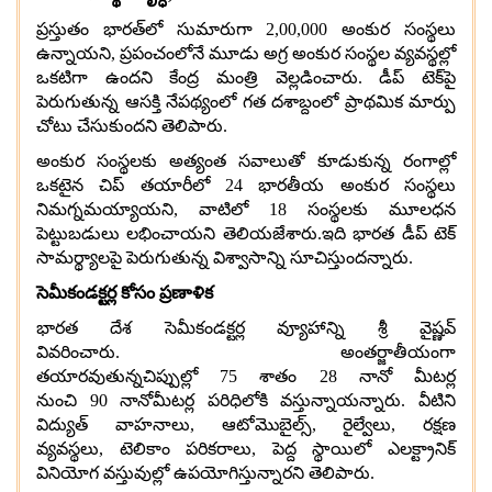
ప్రస్తుతం భారత్‌లో సుమారుగా
2,00,000
అంకుర సంస్థలు
ఉన్నాయని
,
ప్రపంచంలోనే మూడు అగ్ర అంకుర సంస్థల వ్యవస్థల్లో
ఒకటిగా ఉందని కేంద్ర మంత్రి వెల్లడించారు
.
డీప్ టెక్‌పై
పెరుగుతున్న ఆసక్తి నేపథ్యంలో గత దశాబ్దంలో ప్రాథమిక మార్పు
చోటు చేసుకుందని తెలిపారు
.
అంకుర సంస్థలకు అత్యంత సవాలుతో కూడుకున్న రంగాల్లో
ఒకటైన చిప్ తయారీలో
24
భారతీయ అంకుర సంస్థలు
నిమగ్నమయ్యాయని
,
వాటిలో
18
సంస్థలకు మూలధన
పెట్టుబడులు లభించాయని తెలియజేశారు
.
ఇది భారత డీప్ టెక్
సామర్థ్యాలపై పెరుగుతున్న విశ్వాసాన్ని సూచిస్తుందన్నారు
.
సెమీకండక్టర్ల కోసం ప్రణాళిక
భారత దేశ సెమీకండక్టర్ల వ్యూహాన్ని శ్రీ వైష్ణవ్
వివరించారు
.
అంతర్జాతీయంగా
తయారవుతున్నచిప్పుల్లో
75
శాతం
28
నానో మీటర్ల
నుంచి
90
నానోమీటర్ల పరిధిలోకి వస్తున్నాయన్నారు
.
వీటిని
విద్యుత్ వాహనాలు
,
ఆటోమొబైల్స్
,
రైల్వేలు
,
రక్షణ
వ్యవస్థలు
,
టెలికాం పరికరాలు
,
పెద్ద స్థాయిలో ఎలక్ట్రానిక్
వినియోగ వస్తువుల్లో ఉపయోగిస్తున్నారని తెలిపారు
.