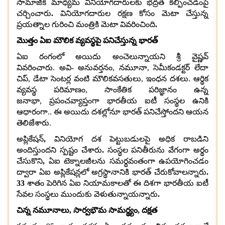
సామాజిక మాధ్యమ వినియోగదారులకు భద్రత కల్పించడంపై
చర్చించారు
.
వినియోగదారుల రక్షణ కోసం మెటా చేస్తున్న
ప్రయత్నాల గురించి మంత్రికి మెటా వివరించింది
.
మొత్తం ఏఐ మౌలిక వ్యవస్థపై పనిచేస్తున్న భారత్
ఏఐ రంగంలో అయిదు అంచెలున్నాయని శ్రీ వైష్ణవ్
వివరించారు
.
అవి
-
అనువర్తనం
,
నమూనా
,
సెమీకండక్టర్ లేదా
చిప్
,
డేటా సెంటర్ల వంటి మౌలికవసతులు
,
ఇంధన దశలు
.
ఆర్థిక
వ్యవస్థ పరిమాణం
,
సాంకేతిక పరిజ్ఞానం ఉన్న
జనాభా
,
ప్రపంచవ్యాప్తంగా భారతీయ ఐటీ సంస్థల ఉనికి
ఆధారంగా
..
ఈ అయిదు దశల్లోనూ భారత్ పనిచేస్తోందని ఆయన
తెలిజేశారు
.
అప్లికేషన్
,
వినియోగ దశ పెట్టుబడులపై అధిక రాబడిని
అందిస్తుందని స్పష్టం చేశారు
.
సంస్థల పనితీరును వేగంగా అర్థం
చేసుకొని
,
ఏఐ టెక్నాలజీలను సమర్థవంతంగా ఉపయోగించడం
ద్వారా ఏఐ అప్లికేషన్లలో అగ్రస్థానానికి భారత్ చేరుకోవాలన్నారు
.
33
శాతం పెరిగిన ఏఐ నియామకాలతో ఈ దిశగా భారతీయ ఐటీ
సేవల సంస్థలు ముందుకు వెళుతున్నాయన్నారు
.
చిన్న నమూనాలు
,
సార్వభౌమ సామర్థ్యం
,
దక్షత