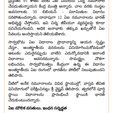
ప్రస్తుతం
95
శాతం వరకు ఏఐ పనులను చిన్న నమూనాలే
చేపడుతున్నాయని కేంద్ర మంత్రి అన్నారు
.
చాల వరకు సంస్థల
అవసరాలకు
50
బిలియన్
-
పరామితుల విధానం
సరిపోతుందన్నారు
.
దాదాపుగా
12
ఏఐ నమూనాలను భారత్
అభివృద్ధి చేస్తోందని
,
ఇవి చిన్న జీపీయూ వ్యవస్థలపై కూడా
పనిచేయగలవని
,
అధిక జనాభాకు తక్కువ ఖర్చుతోనే ఏఐ
సేవలను అందిస్తాయని తెలియజేశారు
.
సార్వభౌమ ఏఐ విధానాల ప్రాధాన్యాన్ని ఆయన స్పష్టం
చేస్తూ
..
అంతర్జాతీయ వనరులను వినియోగించుకోవడంలో
ఆటంకం ఎదురైనప్పుడు వాటిని ఎదుర్కోవడానికి ఇలాంటి
విధానాలు అవసరమన్నారు
.
సామర్థ్యం
,
చౌకగా
లభించడం
,
సార్వభౌమత్వం కేంద్రంగా ఉన్న ఈ విధానం
అంతర్జాతీయ ఏఐ రంగంలో భారత్‌ను పోటీలో నిలుపుతుందని
తెలిపారు
.
వీటిలో అనేక నమూనాలను వివిధ స్థాయుల్లో
,
వాస్తవ జీవిత
వినియోగంలో పరీక్షించినట్లు శ్రీ వైష్ణవ్ తెలిపారు
.
త్వరలోనే పూర్తి
స్థాయి విధానాలను ప్రారంభించే స్థాయికి భారత్
చేరుకుంటుందన్నారు
.
ఏఐ మౌలిక వసతులు
,
ఇంధన సన్నద్ధత