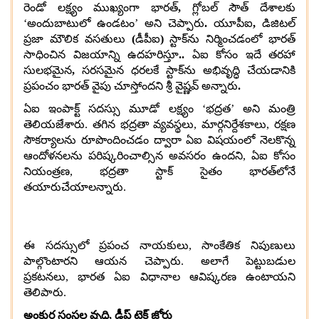
రెండో లక్ష్యం ముఖ్యంగా భారత్
,
గ్లోబల్ సౌత్ దేశాలకు
‘అందుబాటులో ఉండటం’ అని చెప్పారు
.
యూపీఐ
,
డిజిటల్
ప్రజా మౌలిక వసతులు
(
డీపీఐ
)
స్టాక్‌ను నిర్మించడంలో భారత్
సాధించిన విజయాన్ని ఉదహరిస్తూ
..
ఏఐ కోసం ఇదే తరహా
సులభమైన
,
సరసమైన ధరలకే స్టాక్‌ను అభివృద్ధి చేయడానికి
ప్రపంచం భారత్ వైపు చూస్తోందని శ్రీ వైష్ణవ్ అన్నారు
.
ఏఐ ఇంపాక్ట్ సదస్సు మూడో లక్ష్యం ‘భద్రత’ అని మంత్రి
తెలియజేశారు
.
తగిన భద్రతా వ్యవస్థలు
,
మార్గనిర్దేశకాలు
,
రక్షణ
సౌకర్యాలను రూపొందించడం ద్వారా ఏఐ విషయంలో నెలకొన్న
ఆందోళనలను పరిష్కరించాల్సిన అవసరం ఉందని
,
ఏఐ కోసం
నియంత్రణ
,
భద్రతా స్టాక్‌ సైతం భారత్‌లోనే
తయారుచేయాలన్నారు
.
ఈ సదస్సులో ప్రపంచ నాయకులు
,
సాంకేతిక నిపుణులు
పాల్గొంటారని ఆయన చెప్పారు
.
అలాగే పెట్టుబడుల
ప్రకటనలు
,
భారత ఏఐ విధానాల ఆవిష్కరణ ఉంటాయని
తెలిపారు
.
అంకుర సంస్థల వృద్ధి
,
డీప్ టెక్ జోరు