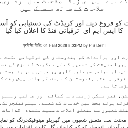
کے لیے ایس ای زیڈ اصلاحات مال برداری،
اصلاحات کے ساتھ منسلک ہیں
کا ایس ایم ای ترقیاتی فنڈ کا اعلان کیا گیا
प्रविष्टि तिथि: 01 FEB 2026 8:03PM by PIB Delhi
ن الاقوامی تجارت اور برآمدات کو ہندوستان کی ترقیاتی 
ربوط معیشت کی تعمیر کے لیے حکومت کے عزم کی تصد
ئیدار عوامی سرمایہ کاری پر مبنی ہے، ہندوستان
ترقی یافتہ ہندوستان کے ہدف کی جانب پیش رفت کو
ڑھاتا ہے۔
ن، غیر ملکی زرمبادلہ کمانے اور عالمی ویلیو 
رتے ہوئے بجٹ میں خدمات کے شعبے، مینوفیکچرنگ، 
ف شعبوں سے متعلق اصلاحات سمیت متعدد اقدامات کا
نت سے متعلق شعبوں میں گھریلو مینوفیکچرنگ کو نمایاں