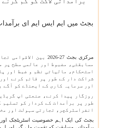
برآمداتی لاگت کو کم کرنے 
مرکزی بجٹ 27-2026 بی
مسابقتی، مضبوط اور عالمی سطح پر م
استحکام، مالیاتی نظم و ضبط اور پا
شراکت دار کے طور پر قائم کرنے اور 
اور سرمایہ کاری کے ایجنڈے کو آگے ب
روزگار پیدا کرنے، صنعتی اپ گریڈیش
طور پر برآمدات کے کردار کو تسلیم ک
انفراسٹرکچر، تجارتی سہولت اور مختل
بجٹ کی ایک اہم خصوصیت اسٹریٹجک اور مح