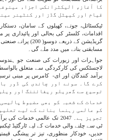
کا آغاز، الیکٹرانکس اجزاء مینوفی
قیام اور کیپٹل گڈز اور کنٹینر مین
ٹیکسٹائل، جوتے، کھیلوں کے سامان، دستک
اقدامات، کلسٹر کی بحالی اور پائیداری پر
گریڈیشن کے ذریعے
مسابقتی بنانے میں مدد ملے گی۔
جواہرات اور زیورات کی صنعت جو ہندوستا
کرے گا۔ سونے اور چاندی کی ڈور با
توسیع سے گھریلو ریفائننگ اور ویلی
خدمات کے شعبہ کو بھی مضبوط پالیسی 
کو عالمی رہنما بنانے کے لیے تعلیم
ٹی سے چلنے والی خدمات کے لیے ٹارگٹیڈ ٹی
حدیں، خودکار منظوری، تیز تر پیشگی قیم