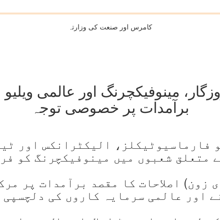
کامرس اور صنعت کی وزارتہ
ی بجٹ 27-2025: روزگار، مینوفیکچرنگ اور عالمی 
برآمدات پر خصوصی توجہ
و فارماسیوٹیکلز، الیکٹرانکس اور ٹی
ے متعلق شعبوں میں مینوفیکچرنگ کو فرو
ی زون) اصلاحات کا مقصد برآمدات پر مرک
ے اور عالمی سرمایہ کاروں کی دلچسپی 