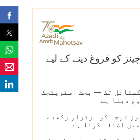
ویلیو چینز کو فروغ دینے کے لیے
کسٹائل تک — بجٹ اسٹریٹجک
غ دیتا ہے
وز توجہ کو برقرار رکھتے
میں اضافہ کرنا ہے