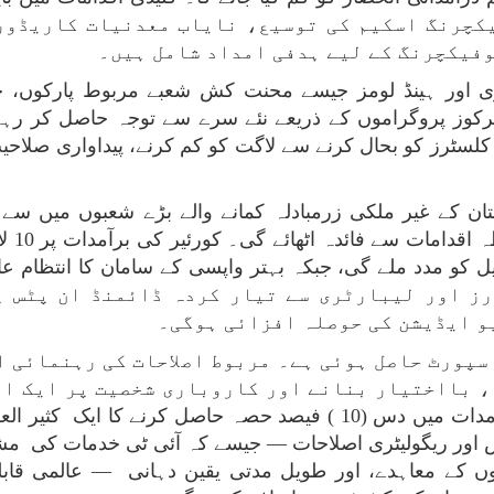
کچرنگ اسکیم کی توسیع، نایاب معدنیات کاریڈور 
وفیکچرنگ کے لیے ہدفی امداد شامل ہیں۔
اری اور ہینڈ لومز جیسے محنت کش شعبے مربوط پارکوں، 
 مرکوز پروگراموں کے ذریعے نئے سرے سے توجہ حاصل کر رہے 
 دوسو( 200) پرانے صنعتی کلسٹرز کو بحال کرنے سے لاگت کو کم کرنے، پیداوا
ن کے غیر ملکی زرمبادلہ کمانے والے بڑے شعبوں میں سے
لاجسٹ
رز اور لیبارٹری سے تیار کردہ ڈائمنڈ ان پٹس پ
و ایڈیشن کی حوصلہ افزائی ہوگی۔
سپورٹ حاصل ہوئی ہے۔ مربوط اصلاحات کی رہنمائی 
، بااختیار بنانے اور کاروباری شخصیت پر ایک اعل
تجویز ہے۔ 2047 تک عالمی خدمات کی برآمدات میں دس (10 ) فیصد حصہ 
کس اور ریگولیٹری اصلاحات — جیسے کہ آئی ٹی خدمات کی مش
توں کے معاہدے، اور طویل مدتی یقین دہانی — عالمی قا