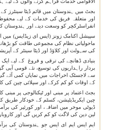
الاقوامی خدمات فراہم کرنے والوں کے لیے
اور متعلقہ فریق کی خدمات کے لیے محفوظ ب
انفراسٹرکچر کو وسعت دینے اور ہندوستان کو
سپیشل اکنامک زونز (ایس ای زیڈایس) میں اص
ماحولیاتی نظام کی مجموعی طاقت کو بڑھانے 
کی سہولت اور کلاؤڈ اور ڈیٹا سینٹر کے آپری
بنیادی ڈھانچے کی ترقی و فروغ کے لیے ایک
بردار راہداریوں کی توسیع، نئے قومی آبی گز
سے لاجسٹک اخراجات میں نمایاں کمی آئے گی او
کے اوقات کو کم کرکے اور سپلائی چین کی کا
بجٹ اعتماد پر مبنی اور ٹیکنالوجی پر مبنی کا
چین ایکریڈیٹیشن، کسٹم کے خودکار طریق کار
ڈیوٹی موخر میں اضافہ، اور کورئیر کی برآ
لین دین کی لاگت کو کم کریں گی اور کاروب