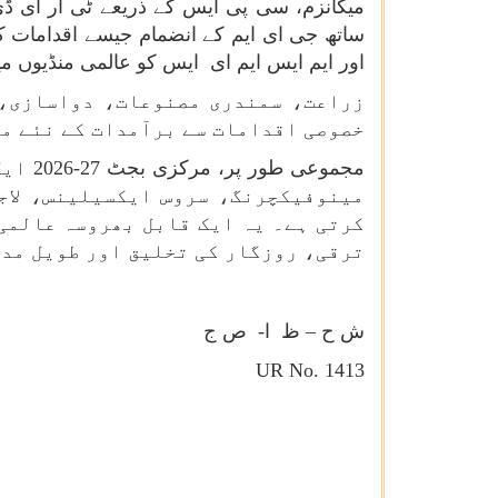
میکانزم، سی پی ایس کے ذریعے ٹی آر ای ڈی
ساتھ جی ای ایم کے انضمام جیسے اقدامات ک
اور ایم ایس ایم ای ایس کو عالمی منڈیوں میں
زراعت، سمندری مصنوعات، دواسازی، 
خصوصی اقدامات سے برآمدات کے نئے مو
مجموع
مینوفیکچرنگ، سروس ایکسیلینس، لاج
کرتی ہے۔ یہ ایک قابل بھروسہ عالمی
ترقی، روزگار کی تخلیق اور طویل مدت
ش ح – ظ ا
-
ص ج
UR No. 1413