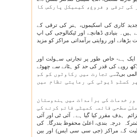
کی ترقی و فروغ، کیمیکل پارکس کا
جدید کاری کی اسکیموں، ہنر کی ترقی کے
ہیں۔ بنیادی ڈھانچے اور ٹیکنالوجی کی اپ
ری صلاحیت بڑھانے اور روایتی برآمداتی مراکز کو مزید
 ایک ہے- خاص طور پر تجارتی سہولت اور
کس کی کارکردگی سے متعلق بالواسطہ اقدامات سے فائدہ اٹھائے گی۔ کورئیر کی برآمدات پر 10 لاکھ روپے کی قدر کی حد کو ہٹانے سے چھوٹے
برآمد کنندگان اور ای- کامرس پر مبنی ترسیل کو مدد ملے گی، جبکہ بہتر واپسی کے سامان کا انتظام عالمی بی2سی تجارت میں رکاوٹوں کو کم
ر کسٹم ڈیوٹی کی رعایتی نظام میں
اور خدمات کی برآمدات میں ہندوستان
یٰ سطحی قائمہ کمیٹی قائم کرنے کی
حاصل کرنے کا ایک کثیر العزائم ہدف مقرر کیا گیا ہے۔ آئی ٹی اور آئی
ترکہ درجہ بندی، اعلیٰ محفوظ بندرگاہ کی
بلیت کے مراکز (جی سی سی ایس) اور بین