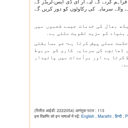
راہم کرنے کے لیے آر ای ڈی ایس-ٹریڈز کے
 والے سرمایہ کی رکاوٹوں کو دور کریں گے
کھ بھال کی خدمات جیسے شعبوں میں
بنیاد کو مزید تقویت ملتی ہے۔
ور برآمداتی حکمت عملی پیش کرتا ہے- جو مسابقتی
 ڈھانچے کی سرمایہ کاری کو مربوط
 کرتا ہے اور برآمدات میں پائیدار
ے۔
(रिलीज़ आईडी: 2222054)
आगंतुक पटल : 113
इस विज्ञप्ति को इन भाषाओं में पढ़ें:
English
,
Marathi
,
हिन्दी
,
P