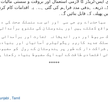
 ایس-ٹریڈز کا لازمی استعمال اور بروقت و سستی مالیات ف
ے ذریعے ہدفی مدد فراہم کی گئی ہے۔ یہ اقدامات کام کرنے
 پھیلنے کے قابل بنائیں گے۔
سیاحت،اے وی جی سی اور اس سے منسلک صحت کی دی
اقع کھلتے ہیں اور ہندوستان کی متنوع برآمداتی 
ی طور پر، مرکزی بجٹ 27-2026 ایک مربوط اور دور اندیشانہ تجارت ا
سٹک جدید کاری، ریگولیٹری آسانیاں اور بنیادی
 شراکت دار کے طور پر ہندوستان کے رول کو مضبوط
ی اقتصادی طاقت کے لیے ایک مضبوط بنیاد رکھتا ہ
*****
unjabi
,
Tamil