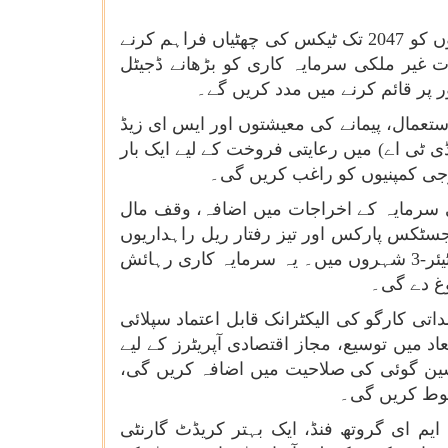
بجٹ میں ہندوستان میں قائم ڈیٹا سینٹرز کے ذریعے عالمی کلاؤڈ خدمات فراہم کرنے والی غیر ملکی کمپنیوں کو 2047 تک ٹیکس کی چھٹیاں فراہم کرنے
ت غیر ملکی سرمایہ کاری کو بڑھانے ڈجیٹل
 پر قائم کرنے میں مدد کریں گے۔
تعمال، پیمانے کی معیشتوں اور ایس ای زیڈ
 ٹی اے) میں رعایتی فروخت کے لیے ایک بار
لوجی کمپنیوں کو راغب کریں گی۔
ی سرمایہ کے اخراجات میں اضافہ، وقف مال
اجسٹکس پارکس اور تیز رفتار ریل راہداریوں
ئر-
3
شہروں میں۔ یہ سرمایہ کاری رہائش
وغ دے گی۔
داتی کارگو کی الیکٹرانک قابل اعتماد سپلائی
 میں توسیع، مجاز اقتصادی آپریٹرز کے لیے
یشین گوئی کی صلاحیت میں اضافہ کریں گی،
بوط کریں گی۔
ت کی ریڑھ کی ہڈی ہیں کو10,000 کروڑ روپے کے ایس ایم ای گروتھ فنڈ، ایک بہتر کریڈٹ گارنٹی