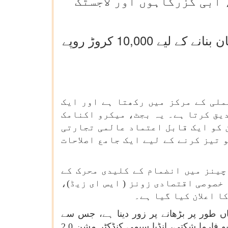
 آبی گزرگاہوں اور لاجسٹک
بجٹ میں ایم ایس ایم ای برآمدات کو فروغ دینے اور کریڈٹ کی دستیابی کو آسان بنانے کے لیے 10,000 کروڑ روپے
حکمت عملی کے مرکز میں رکھتا ہے اور ایک
یق کرتا ہے۔ یہ بجٹ، میکرو اکنامک
 کو ایک قابل اعتماد عالمی تجارتی
 تیز کرنے کے لیے ایک جامع اصلاحات
چینز میں انضمام کے کلیدی محرک کے
خصوصی اقتصادی زونز ( ایس ای زیڈ)،
 اعلان کیا گیا ہے۔
 طور پر بڑھانے پر زور دینا ہے، جس سے
برآمداتی مسابقت کو تقویت ملے گی اور اہم درآمداتی انحصار کو کم کیا جائے گا۔ کلیدی اقدامات میں بایو فارما شکتی، انڈیا سیمی کنڈکٹر مشن 2.0