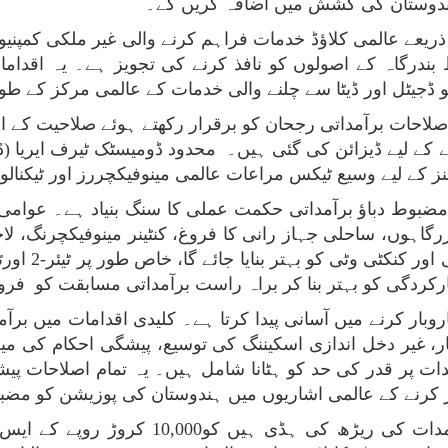
 ہندوستان کی کشش میں اضافہ کریں گے۔
ندرگاہ کے اصولوں کو نافذ کرنے کی تجویز ہے۔ یہ اقداما
 ڈجیٹل اور ڈیٹا سے چلنے والی خدمات کے عالمی مرکز کے طور
لاحات برآمداتی رجحان کو برقرار رکھتے ہوئے صلاحیت کے اس
کے لیے ڈیزائن کی گئی ہیں۔ محدود ڈومیسٹک ٹیرف ایریا (ڈی
شنز کے لیے وسیع ٹیکس مراعات عالمی مینوفیکچررز اور ٹیکنا
 مضبوط دباؤ برآمداتی حکمت عملی کا سنگ بنیاد ہے۔ عوام
رگاہوں، ساحلی جہاز رانی کا فروغ، کنٹینر مینوفیکچرنگ، ل
ر کنکٹی وٹی کو بہتر بنایا جائے گا، خاص طور پر ٹیئر-
2
اورٹی
رکردگی کو بہتر بنا کر براہ راست برآمداتی مسابقت کو فر
روبار کرنے میں آسانی پیدا کرتا ہے۔ کلیدی اقدامات میں برآم
، غیر دخل اندازی اسکیننگ کی توسیع، پیشگی احکام کی میعاد
مدات پر قدر کی حد کو ہٹانا شامل ہیں۔ یہ تمام اصلاحات پ
ار کرنے کے عالمی اشاریوں میں ہندوستان کی پوزیشن کو مض
ایم ایس ایم ای ایس جو ہندوستان کی برآمدا