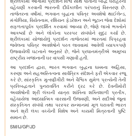
શ્રીલંકામાં આગામી પ્રદર્શન વિશ્વ સાથે પોતાની બૌદ્ધ ધરોહરની
.
વહેંચણી કરવાની ભારતની દીર્ઘકાલીન પરંપરાનું વિસ્તરણ છે
,
,
તાજેતરના વર્ષોમાં
ભગવાન બુદ્ધના પવિત્ર અવશેષો થાઈલેન્ડ
,
,
મંગોલિયા
વિયેતનામ
રશિયન ફેડરેશન અને ભૂટાન જેવા દેશોમાં
,
સફળતાપૂર્વક પ્રદર્શિત કરવામાં આવ્યા છે
જેણે લાખો ભક્તોને
.
આકર્ષ્યા છે અને લોકોના પરસ્પર સંબંધોને સુદૃઢ કર્યા છે
શ્રીલંકામાં યોજાયેલું પ્રદર્શન તાજેતરમાં ભારતમાં પિપ્રહવા
જ્વેલના પવિત્ર અવશેષોને પરત લાવવામાં આવેલી વ્યાપકપણે
,
ઉજવાયેલી ઘટનાને અનુસરે છે
જેને પ્રધાનમંત્રીએ અમૂલ્ય
.
રાષ્ટ્રીય ખજાનાની ઘર વાપસી ગણાવી હતી
,
,
આ પ્રદર્શન દ્વારા
ભારત ભગવાન બુદ્ધના ધમ્મના અહિંસા
કરુણા અને સહઅસ્તિત્વના સાર્વત્રિક સંદેશને ફરી એકવાર રજૂ
,
કરે છે
સાંસ્કૃતિક મુત્સદ્દીગીરી અને વૈશ્વિક સુમેળ પ્રત્યેની તેની
.
પ્રતિબદ્ધતાને પુનરાવર્તિત કરીને દ્રઢ કરે છે
દેવનીમોરી
,
અવશેષોની શ્રી લંકાની યાત્રા શાંતિના શક્તિશાળી પ્રતીક
,
વહેંચાયેલા આધ્યાત્મિક વારસાની ઉજવણી
અને સદીઓ જૂના
સંસ્કૃતિગત સંબંધો તથા પરસ્પર સન્માનમાં મૂળ ધરાવતી ભારત
અને શ્રી લંકા વચ્ચેની વિશેષ અને કાયમી મિત્રતાની પુષ્ટિ
.
સમાન છે
SM/IJ/GP/JD