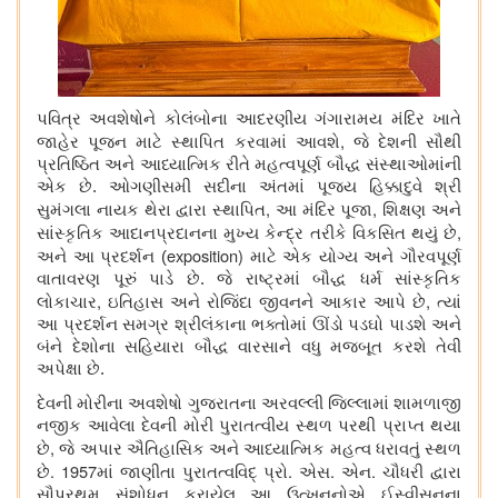
પવિત્ર અવશેષોને કોલંબોના આદરણીય ગંગારામય મંદિર ખાતે
,
જાહેર પૂજન માટે સ્થાપિત કરવામાં આવશે
જે દેશની સૌથી
પ્રતિષ્ઠિત અને આધ્યાત્મિક રીતે મહત્વપૂર્ણ બૌદ્ધ સંસ્થાઓમાંની
એક છે. ઓગણીસમી સદીના અંતમાં પૂજ્ય હિક્કાદુવે શ્રી
,
,
સુમંગલા નાયક થેરા દ્વારા સ્થાપિત
આ મંદિર પૂજા
શિક્ષણ અને
,
સાંસ્કૃતિક આદાનપ્રદાનના મુખ્ય કેન્દ્ર તરીકે વિકસિત થયું છે
exposition)
અને આ પ્રદર્શન (
માટે એક યોગ્ય અને ગૌરવપૂર્ણ
વાતાવરણ પૂરું પાડે છે. જે રાષ્ટ્રમાં બૌદ્ધ ધર્મ સાંસ્કૃતિક
,
,
લોકાચાર
ઇતિહાસ અને રોજિંદા જીવનને આકાર આપે છે
ત્યાં
આ પ્રદર્શન સમગ્ર શ્રીલંકાના ભક્તોમાં ઊંડો પડઘો પાડશે અને
બંને દેશોના સહિયારા બૌદ્ધ વારસાને વધુ મજબૂત કરશે તેવી
અપેક્ષા છે.
દેવની
મોરીના અવશેષો ગુજરાતના અરવલ્લી જિલ્લામાં શામળાજી
નજીક આવેલા દેવની મોરી પુરાતત્વીય સ્થળ પરથી પ્રાપ્ત થયા
,
છે
જે અપાર ઐતિહાસિક અને આધ્યાત્મિક મહત્વ ધરાવતું સ્થળ
. 1957
.
.
.
છે
માં જાણીતા પુરાતત્વવિદ્ પ્રો
એસ
એન
ચૌધરી દ્વારા
સૌપ્રથમ સંશોધન કરાયેલ આ ઉત્ખનનોએ ઈસ્વીસનના