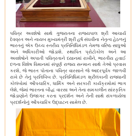
પવિત્ર અવશેષો સાથે ગુજરાતના રાજ્યપાલ શ્રી આચાર્ય
દેવવ્રત અને નાયબ મુખ્યમંત્રી શ્રી હર્ષ સંઘવીના નેતૃત્વ હેઠળનું
ભારતનું એક ઉચ્ચ સ્તરીય પ્રતિનિધિમંડળ
તેમજ વરિષ્ઠ સાધુઓ
.
અને અધિકારીઓ જોડાશે
સ્થાપિત પ્રોટોકોલ અને આ
,
અવશેષોને અપાતી પવિત્રતાને ધ્યાનમાં રાખીને
ભારતીય હવાઈ
દળના વિશેષ વિમાનમાં સંપૂર્ણ રાજ્ય સન્માન સાથે તેઓ પ્રવાસ
,
કરશે
જે ભારત પોતાના પવિત્ર વારસાને જે આદરપૂર્વક જાળવી
.
રાખે છે તેનું પ્રતિબિંબ છે
પ્રતિનિધિમંડળ શ્રીલંકાની રાજધાની
,
કોલંબોમાં ઔપચારિક
ધાર્મિક અને સરકારી કાર્યક્રમોમાં ભાગ
,
લેશે
જેમાં ભારતના બૌદ્ધ વારસા અને તેના સમકાલીન સાંસ્કૃતિક
જોડાણોને ઉજાગર કરતા પ્રદર્શન અને તેની સાથે સંકળાયેલા
.
પ્રદર્શનોનું ઔપચારિક ઉદ્ઘાટન
સા
મેલ છે