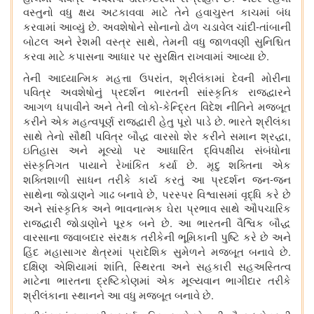
વસ્તુનો વધુ ક્ષય અટકાવવા માટે તેને હવાચુસ્ત કાચમાં બંધ
.
-
કરવામાં આવ્યું છે
અવશેષોને સોનાનો ઢોળ ચડાવેલ ચાંદી
તાંબાની
,
બોટલ અને રેશમી વસ્ત્ર સાથે
તેમની વધુ જાળવણી સુનિશ્ચિત
.
કરવા માટે કપાસના આધાર પર સુરક્ષિત રાખવામાં આવ્યા છે
,
તેની આધ્યાત્મિક મહત્તા ઉપરાંત
શ્રીલંકામાં દેવની મોરીના
પવિત્ર અવશેષોનું પ્રદર્શન ભારતની સાંસ્કૃતિક રાજદ્વારને
-
આગળ ધપાવીને અને તેની લોકો
કેન્દ્રિત વિદેશ નીતિને મજબૂત
.
કરીને એક મહત્વપૂર્ણ રાજદ્વારી હેતુ પૂરો પાડે છે
ભારતે શ્રીલંકા
,
સાથે તેનો સૌથી પવિત્ર બૌદ્ધ વારસો શેર કરીને સમાન શ્રદ્ધા
ઇતિહાસ અને મૂલ્યો પર આધારિત દ્વિપક્ષીય સંબંધોના
.
સંસ્કૃતિગત પાયાને રેખાંકિત કર્યા છે
મૃદુ શક્તિના એક
-
શક્તિશાળી સાધન તરીકે કાર્ય કરતું આ પ્રદર્શન જન
જન
,
સાથેના જોડાણને ગાઢ બનાવે છે
પરસ્પર વિશ્વાસમાં વૃદ્ધિ કરે છે
અને સાંસ્કૃતિક અને ભાવનાત્મક ઘેરા પ્રભાવ સાથે ઔપચારિક
.
રાજદ્વારી જોડાણોને પૂરક બને છે
આ ભારતની વૈશ્વિક બૌદ્ધ
વારસાના જવાબદાર સંરક્ષક તરીકેની ભૂમિકાની પુષ્ટિ કરે છે અને
.
હિંદ મહાસાગર ક્ષેત્રમાં પ્રાદેશિક સુમેળને મજબૂત બનાવે છે
,
દક્ષિણ એશિયામાં શાંતિ
સ્થિરતા અને સહકારી સહઅસ્તિત્વ
માટેના ભારતના દ્રષ્ટિકોણમાં એક મૂલ્યવાન ભાગીદાર તરીકે
.
શ્રીલંકાના સ્થાનને આ વધુ મજબૂત બનાવે છે