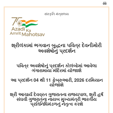
સંસ્કૃતિ મંત્રાલય
શ્રીલંકામાં ભગવાન બુદ્ધના પવિત્ર દેવનીમોરી
અવશેષોનું પ્રદર્શન
પવિત્ર અવશેષોનું પ્રદર્શન કોલંબોમાં આવેલા
ગંગારામાયા મંદિરમાં યોજાશે
આ પ્રદર્શન 04 થી 11 ફેબ્રુઆરી, 2026 દરમિયાન
યોજાશે
શ્રી આચાર્ય દેવવ્રત ગુજરાતના રાજ્યપાલ, શ્રી હર્ષ
સંઘવી ગુજરાતના નાયબ મુખ્યમંત્રી ભારતીય
પ્રતિનિધિમંડળનું નેતૃત્વ કરશે