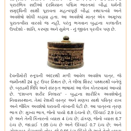
પ્રારંભિક સદીઓ દરમિયાન પશ્ચિમ ભારતમાં બૌદ્ધ ધર્મની
સમૃદ્ધિની સાક્ષી પૂરાવતા મહત્વપૂર્ણ બૌદ્ધ સ્થાપત્યો અને
.
અવશેષો શોધી કાઢ્યા
હતા
આ અવશેષો માત્ર એક અમૂલ્ય
,
પુરાતત્વીય
વારસો
જ નહીં
પરંતુ ભગવાન બુદ્ધના કાલાતીત
-
,
-
.
ઉપદેશો
શાંતિ
કરુણા અને સુમેળ
નું જીવંત પ્રતીક પણ છે
,
દેવનીમોરી સ્તૂપની અંદરથી મળી આવેલ અવશેષ પાત્ર
જે
24
,
જમીનથી
ફૂટ ઉપર સ્થિત છે
તે લીલા શિસ્ટ પથ્થરથી બનેલું
.
છે
બ્રાહ્મી લિપિ અને સંસ્કૃત ભાષામાં આ લેખ કોતરવામાં આવ્યો
. “
” -
છે
દશબળ શરીર નિલાય
બુદ્ધના શારીરિક અવશેષોનું
.
નિવાસસ્થાન
તેમાં રેશમી વસ્ત્ર અને મણકા સાથે પવિત્ર રાખ
.
અને જૈવિક અવશેષો ધરાવતી તાંબાની પેટી છે
આ પાત્રના ત્રણ
:
,
6.8
,
2.9
ભાગ છે
મુખ્ય ભાગ
જેનો પાયો
ઇંચનો છે
ઊંચાઈ
ઇંચ
4
;
,
6.7
છે અને તેની કિનારનો વ્યાસ
ઇંચ છે
ઢાંકણ
જેનો વ્યાસ
,
1.05
0.7
;
ઇંચ છે
જાડાઈ
ઇંચ છે અને ઊંચાઈ
ઇંચ છે
અને
,
0.66
ગોળાકાર ટોચવાળો નોબ
જે
ઇંચ ઊંચો છે અને તેનો વ્યાસ