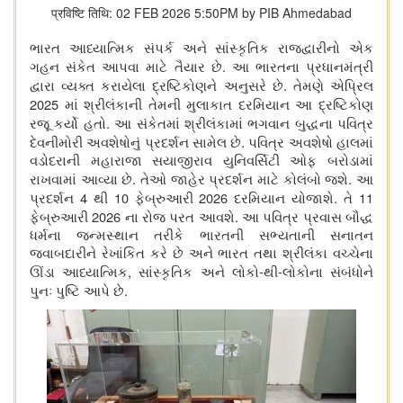
प्रविष्टि तिथि: 02 FEB 2026 5:50PM by PIB Ahmedabad
ભારત આધ્યાત્મિક સંપર્ક અને સાંસ્કૃતિક રાજદ્વારીનો એક
.
ગહન સંકેત આપવા માટે તૈયાર છે
આ ભારતના પ્રધાનમંત્રી
.
દ્વારા વ્યક્ત કરાયેલા દ્રષ્ટિકોણને અનુસરે છે
તેમણે એપ્રિલ
2025
માં શ્રીલંકાની તેમની મુલાકાત દરમિયાન આ દ્રષ્ટિકોણ
.
રજૂ કર્યો હતો
આ સંકેતમાં શ્રીલંકામાં ભગવાન બુદ્ધના પવિત્ર
.
દેવનીમોરી અવશેષોનું પ્રદર્શન સામેલ છે
પવિત્ર અવશેષો હાલમાં
વડોદરાની મહારાજા સયાજીરાવ યુનિવર્સિટી ઓફ બરોડામાં
.
.
રાખવામાં આવ્યા છે
તેઓ જાહેર પ્રદર્શન માટે કોલંબો જશે
આ
4
10
2026
.
11
પ્રદર્શન
થી
ફેબ્રુઆરી
દરમિયાન યોજાશે
તે
2026
.
ફેબ્રુઆરી
ના
રોજ પરત આવશે
આ
પવિત્ર પ્રવાસ બૌદ્ધ
ધર્મના જન્મસ્થાન તરીકે ભારતની સભ્યતાની સનાતન
જવાબદારીને રેખાંકિત કરે છે અને ભારત તથા શ્રીલંકા વચ્ચેના
,
-
-
ઊંડા આધ્યાત્મિક
સાંસ્કૃતિક અને લોકો
થી
લોકોના સંબંધોને
.
પુનઃ પુષ્ટિ આપે છે