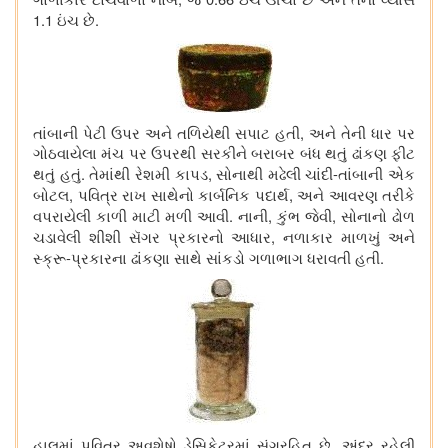
1.1
.
ઇંચ છે
,
તાંબાની પેટી ઉપર અને તળિયેથી સપાટ હતી
અને તેની ધાર પર
ગોઠવાયેલા મંચ પર ઉપરથી સરકીને બરાબર બંધ થતું ઢાંકણ ફીટ
.
,
-
થતું હતું
તેમાંથી રેશમી કાપડ
સોનાથી મઢેલી ચાંદી
તાંબાની એક
,
,
બોટલ
પવિત્ર રાખ સાથેનો કાર્બનિક પદાર્થ
અને આવરણ તરીકે
.
,
,
વપરાયેલી કાળી માટી મળી આવી
નાની
કુંભ જેવી
સોનાનો ઢોળ
,
ચડાવેલી શીશી સૅગર પ્રકારનો આધાર
નળાકાર
માળખું
અને
-
.
સ્ક્રૂ
પ્રકારના ઢાંકણા સાથે સાંકડો ગળાભાગ ધરાવતી હતી
.
હાલમાં પવિત્ર અવશેષો ડેસિકેટરમાં સંગ્રહિત છે
અંદર રહેલી