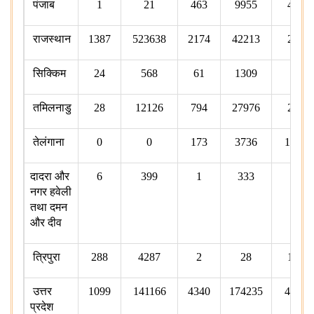
पंजाब
1
21
463
9955
43
राजस्थान
1387
523638
2174
42213
22
सिक्किम
24
568
61
1309
3
तमिलनाडु
28
12126
794
27976
25
तेलंगाना
0
0
173
3736
102
दादरा और
6
399
1
333
2
नगर हवेली
तथा दमन
और दीव
त्रिपुरा
288
4287
2
28
19
उत्तर
1099
141166
4340
174235
486
प्रदेश