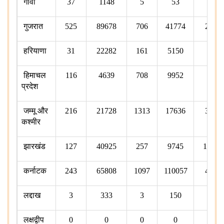
गोवा
37
1148
5
53
3
गुजरात
525
89678
706
41774
23
हरियाणा
31
22282
161
5150
6
हिमाचल
116
4639
708
9952
6
प्रदेश
जम्मू और
216
21728
1313
17636
36
कश्मीर
झारखंड
127
40925
257
9745
177
कर्नाटक
243
65808
1097
110057
45
लद्दाख
3
333
3
150
1
लक्षद्वीप
0
0
0
0
7