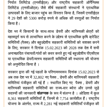
निर्यात लिमिटेड (एनसीईएल) और राष्ट्रीय सहकारी ऑर्गेनिक्स
लिमिटेड (एनसीओएल) जैसे शीर्ष सहकारी संस्थानों ने प्राथमिक
उत्पादकों के लिए बाजार पहुंच का विस्तार किया है, जिसमें एनसीईएल
ने 29 देशों को 5300 करोड़ रुपये से अधिक की वस्तुओं का निर्यात
किया है।
देश
भर
में
किसानों
के
साथ-साथ
डेयरी
और
मात्स्यिकी क्षेत्रों
को
महत्वपूर्ण
रूप
से
लाभान्वित
करने
के
उद्देश्य
से
प्राथमिक
कृषि
क्रेडिट
समितियों (पैक्स) और
बहुउद्देशीय
सहकारी
समितियों
को
सशक्त
करने
के
लिए, सरकार
ने
दिनांक 15.02.2023 को 2028 तक
देश
में
सभी
अनाच्छादित
पंचायतों/गांवों
को
कवर
करते
हुए
नई
बहुउद्देशीय
पीएसीएस
या
प्राथमिक
डेयरी/मत्स्य
सहकारी
समितियों
की
स्थापना
की
योजना
को
अनुमोदित
किया
है ।
सरकार द्वारा की गई पहलों के परिणामस्वरूप दिनांक 15.02.2023 से
अब तक देश भर में 32,802 नए पैक्स , डेयरी और मात्स्यिकी सहकारी
समितियां पंजीकृत की गई हैं ।
स्थापित किए गए पैक्स , डेयरी और
मात्स्यिकी सहकारी समितियों का राज्य-वार ब्योरा और उनसे जुड़े
सदस्यों की जानकारी
संलग्नक
के रूप में संलग्न है । ओडिशा में कुल
8,361 सहकारी समितियाँ हैं, जिनमें से 7,754 कार्यशील हैं। राष्ट्रीय
योजना के अंतर्गत, राज्य में 2,281 नई सहकारी समितियाँ पंजीकृत की