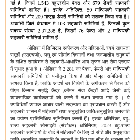
गई हैं, जिनमें 1,543 बहुउद्देशीय पैक्स
और 679 डेयरी सहकारी
समितियाँ शामिल हैं। इसके अतिरिक्त, 59 मात्स्यिकी सहकारी
समितियों और 209 मौजूदा डेयरी समितियों को सशक्त किया गया है।
आकांक्षी जिले कंधमाल में 103 सहकारी समितियां हैं, जिनकी कुल
सदस्य संख्या 2,37,288 है, जिसमें 76 पैक्स
और 2 मात्स्यिकी
सहकारी समितियां शामिल हैं।
ओडिशा में डिजिटल एकीकरण और महिलाओं
,
स्वयं सहायता
समूहों (
एसएचजी),
लघु एवं सीमांत किसानों तथा जनजातीय समुदायों
के लक्षित समावेशन से सहकारी-आधारित आय सृजन और सेवा प्रदाय
में सुधार हुआ है । ओडिशा
ने
2,281
नए पैक्स
,
डेयरी
और
मात्स्यिकी
सहकारी
समितियों
को
पंजीकृत
किया
है
और
मौजूदा
समितियों
को
सशक्त
किया
है
,
जबकि
आदर्श
उप
-
विधियों
के अंगीकरण
से
पैक्स
को
पीएम
किसान
समृद्धि
केंद्र
,
कॉमन
सेवा
केंद्रों
आदि
जैसी
कई
व्यावसायिक
कार्यकलापों को
करने
में
सक्षम
बनाया
गया
है ।
ये
उपविधियाँ व्यापक आधार वाली सदस्यता का प्रावधान करती हैं और
सहकारी शासन में महिलाओं तथा अनुसूचित जाति/अनुसूचित जनजाति
का पर्याप्त प्रतिनिधित्व सुनिश्चित करती हैं।
इसके अतिरिक्त
,
बहु-
राज्य सहकारी सोसाइटी (संशोधन) अधिनियम
, 2023
बहु-राज्य
सहकारी समितियों के बोर्ड में महिलाओं के लिए दो सीटें और अनुसूचित
जाति/अनुसूचित जनजाति
के सदस्यों के लिए एक सीट के आरक्षण को