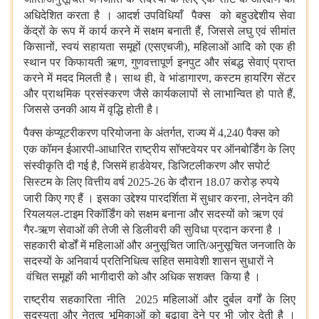
अधिदेशित करता है । आदर्श उपविधियाँ पैक्स
को बहुउद्देशीय सेवा
केंद्रों के रूप में कार्य करने में सक्षम बनाती हैं
,
जिससे लघु एवं सीमांत
किसानों
,
स्वयं सहायता समूहों (
एसएचजी),
महिलाओं आदि को एक ही
स्थान पर किफायती ऋण
,
गुणवत्तापूर्ण इनपुट और संबद्ध सेवाएं प्राप्त
करने में मदद मिलती है। साथ ही
,
वे भांडागारण
,
कस्टम हायरिंग सेंटर
और प्राथमिक प्रसंस्करण जैसे कार्यकलापों से लाभान्वित हो पाते हैं
,
जिससे उनकी आय में वृद्धि होती है।
पैक्स
कंप्‍यूटरीकरण
परियोजना
के
अंतर्गत
,
राज्य
में
4,240
पैक्स
को
एक
कॉमन
ईआरपी
-
आधारित
राष्ट्रीय
सॉफ्टवेयर
पर
ऑनबोर्डिंग
के
लिए
संस्वीकृति
दी
गई
है
,
जिसमें
हार्डवेयर
,
डिजिटलीकरण
और
सपोर्ट
सिस्टम
के
लिए
वित्तीय
वर्ष
2025-26
के
दौरान
18.07
करोड़
रुपये
जारी
किए गए हैं ।
इसका उद्देश्य पारदर्शिता में सुधार करना
,
लेनदेन की
रियलयल-टाइम रिकॉर्डिंग को सक्षम बनाना और सदस्यों को ऋण एवं
गैर-ऋण सेवाओं की तेजी से डिलीवरी की सुविधा प्रदान करना है ।
सहकारी बोर्डों में महिलाओं और अनुसूचित जाति/अनुसूचित जनजाति के
सदस्यों के अनिवार्य प्रतिनिधित्व सहित समावेशी शासन सुधारों ने
वंचित समूहों की भागीदारी को और अधिक सशक्त किया है ।
राष्ट्रीय सहकारिता नीति
2025
महिलाओं और दुर्बल वर्गों के लिए
सदस्यता और नेतृत्व भूमिकाओं को बढ़ावा देने पर भी जोर देती है ।