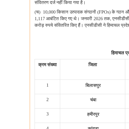
संवितरण
दर्ज नहीं किया
गया
है।
(च) 10,000 किसान
उत्पादक
संगठनों (FPOs) के
गठन
औ
1,117 आबंटित किए
गए
थे।
जनवरी 2026 तक, एनसीडीसी
करोड़
रुपये
संवितरित
किए
हैं।
एनसीडीसी ने हिमाचल प्रदेश
हिमाचल प्रद
क्रम संख्या
जिला
1
बिलासपुर
2
चंबा
3
हमीरपुर
4
कांगड़ा