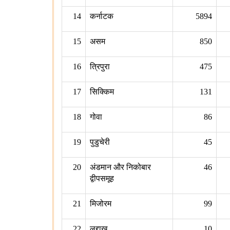
14
कर्नाटक
5894
15
असम
850
16
त्रिपुरा
475
17
सिक्किम
131
18
गोवा
86
19
पुडुचेरी
45
20
अंडमान और निकोबार
46
द्वीपसमूह
21
मिजोरम
99
22
लद्दाख
10