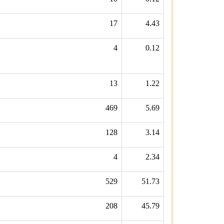
17
4.43
4
0.12
13
1.22
469
5.69
128
3.14
4
2.34
529
51.73
208
45.79