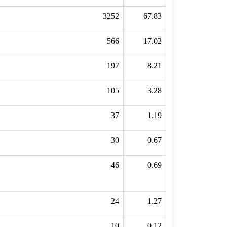
3252
67.83
566
17.02
197
8.21
105
3.28
37
1.19
30
0.67
46
0.69
24
1.27
10
0.12