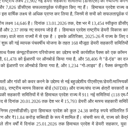
ए
राष्ट्रीय
लक्ष्य 21,902 नई
डेयरी
सहकारी
समितियों (डीसीएस) की
स्थापना
करन
और 7,826 डीसीएस सफलतापूर्वक
पंजीकृत
किए
गए
हैं।
हिमाचल
प्रदेश
राज्य
क
े
इस
वार्षिक
लक्ष्य
से अधिक प्राप्त कर लिया है, जिनमें
से
सभी
को
सफलतापूर्वक
प
रीय
लक्ष्य 14,646 है।
दिनांक 13.01.2026 तक, देश
भर
में 13,454 स्वीकृत
डीसीए
है
और 2.37 लाख
नए
सदस्य
जोड़े
हैं
। हिमाचल
प्रदेश
राष्ट्रीय
डेयरी
विकास
का
तक) वाले
सात
राज्यों
में
से
एक
है
।
इसके
अतिरिक्त, 2025-26 में
राज्य
के
लिए
द
ं
शुरू
की
गई
व्यापक
पंचवर्षीय
योजना
के
तहत 168 मौजूदा
डेयरी
सहकारी
समितियो
साथ
पैक्स कंप्यूटरीकरण
परियोजना
का
उद्देश्य
सभी
कार्यशील पैक्स
को
एक
कॉमन
है, 61,478 को
ईआरपी
पर
ऑनबोर्ड किया
गया है, और 58,406 ने "डे-एंड" का
दर्
 को
ईआरपी
पर
ऑनबोर्ड किया
गया है, और 1,234 "गो-लाइव" हैं।
पैक्स कंप्यूट
यतों
और
गांवों
को
कवर
करने
के
उद्देश्य
से
नई
बहुउद्देशीय
पीएसीएस/डेयरी/मात्स्यिक
B), राष्ट्रीय
मत्स्य
विकास
बोर्ड (NFDB) और
राज्य/संघ राज्य क्षेत्रों सरकारों
क
्यिकी सहकारी
समितियों
में
से
हिमाचल
प्रदेश
राज्य
में 911 नई
समितियां (118 एम-प
ाद
से
दिनांक 20.01.2026 तक
देश
भर
में 15,793 डेयरी
और
मत्स्य
सहकारी
समिति
निगम (एनसीडीसी) द्वारा
हिमाचल
प्रदेश
को
कुल 24.38 करोड़
रुपये
संवितरित 
ण
और ₹11.84 करोड़
सब्सिडी के
रूप
में
शामिल हैं।
संचयी
रूप
से, राज्य
को
केंद
ले
तीन
वर्षों
में
दिनांक 25.01.2026 तक
हिमाचल
प्रदेश
में
डेयरी
सहकार, युवा