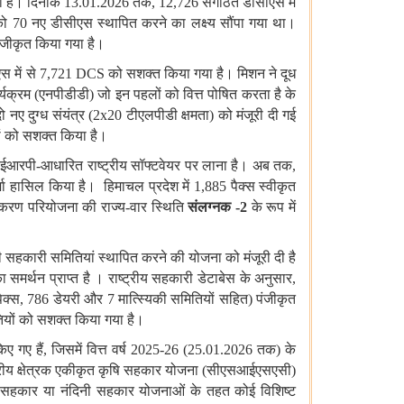
ा
है।
दिनांक 13.01.2026 तक, 12,726 संगठित
डीसीएस
में
ो 70 नए
डीसीएस
स्थापित
करने
का
लक्ष्य
सौंपा
गया
था।
ंजीकृत
किया
गया
है।
स में
से 7,721 DCS को
सशक्त किया
गया
है।
मिशन
ने
दूध
र्यक्रम (एनपीडीडी) जो
इन
पहलों
को
वित्त
पोषित
करता
है के
ो
नए
दुग्ध
संयंत्र (2x20 टीएलपीडी
क्षमता) को
मंजूरी
दी
गई
ं
को
सशक्त किया
है।
 ईआरपी-आधारित
राष्ट्रीय
सॉफ्टवेयर
पर
लाना
है।
अब
तक,
जा
हासिल
किया
है।
हिमाचल
प्रदेश
में 1,885 पैक्स स्वीकृत
रीकरण
परियोजना
की
राज्य-वार
स्थिति
संलग्नक
-2
के
रूप
में
ी
सहकारी
समितियां
स्थापित
करने
की
योजना
को
मंजूरी
दी
है
ा
समर्थन
प्राप्त
है
। राष्ट्रीय
सहकारी
डेटाबेस
के
अनुसार,
ैक्स, 786 डेयरी
और 7 मात्स्यिकी
समितियों
सहित) पंजीकृत
यों
को
सशक्त किया
गया
है।
किए
गए
हैं, जिसमें
वित्त
वर्ष 2025-26 (25.01.2026 तक) के
्रीय
क्षेत्रक
एकीकृत
कृषि
सहकार योजना (सीएसआईएसएसी)
सहकार
या
नंदिनी
सहकार
योजनाओं
के
तहत
कोई
विशिष्ट