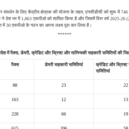
र
संवर्धन
के
लिए
केंद्रीय
क्षेत्रक
की
योजना
के
तहत, एनसीडीसी को
शुरू
में 74
 ने
देश
भर
में 1,863 एफपीओ को
शामिल
किया
है
और
जिसमें
वित्त
वर्ष 2025-26 
 में 30 एफपीओ के गठन का अपना लक्ष्य पूरा कर लिया है।
******
ेश में पैक्‍स
,
डेयरी
,
क्रेडिट और थ्रिफ्ट और मात्स्यिकी सहकारी समितियों की जिल
पैक्‍स
डेयरी सहकारी समितियां
क्रेडिट और थ्रिफ्ट
समितियां
88
23
22
163
12
13
228
66
19
615
206
58