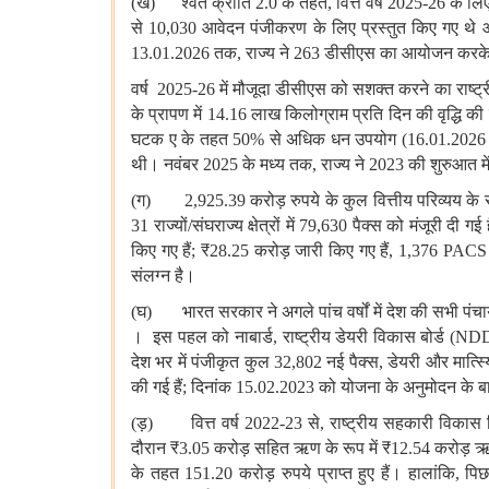
(ख) श्वेत
क्रांति 2.0 के
तहत, वित्त
वर्ष 2025-26 के
लि
से 10,030 आवेदन
पंजीकरण
के
लिए
प्रस्तुत
किए
गए
थे
13.01.2026 तक, राज्य
ने 263 डीसीएस
का
आयोजन
करक
वर्ष
2025-26 में
मौजूदा
डीसीएस
को
सशक्त करने
का
राष्ट्
के प्रापण में 14.16 लाख
किलोग्राम
प्रति
दिन
की
वृद्धि
की
घटक
ए
के
तहत 50% से
अधिक
धन
उपयोग (16.01.2026 
थी।
नवंबर 2025 के
मध्य
तक, राज्य
ने 2023 की
शुरुआत
मे
(ग)
2,925.39 करोड़
रुपये
के
कुल
वित्तीय
परिव्यय
के
31 राज्यों/संघराज्य क्षेत्रों में 79,630 पैक्स को
मंजूरी
दी
गई
किए
गए
हैं; ₹28.25 करोड़
जारी
किए
गए
हैं, 1,376 PACS
संलग्न
है।
(घ) भारत
सरकार
ने
अगले
पांच
वर्षों
में
देश
की
सभी
पंचा
।
इस
पहल
को
नाबार्ड, राष्ट्रीय
डेयरी
विकास
बोर्ड (NDD
देश
भर
में
पंजीकृत
कुल 32,802 नई
पैक्स, डेयरी
और
मात्स
की
गई
हैं; दिनांक 15.02.2023 को
योजना
के
अनुमोदन
के
ब
(ड़) वित्त
वर्ष 2022-23 से, राष्ट्रीय
सहकारी
विकास
दौरान ₹3.05 करोड़
सहित
ऋण
के
रूप
में ₹12.54 करोड़
ऋ
के
तहत 151.20 करोड़
रुपये
प्राप्त
हुए
हैं।
हालांकि, पिछ