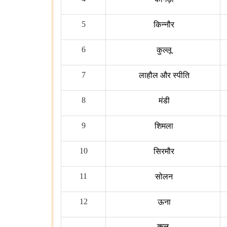
5
किन्नौर
6
कुल्लू
7
लाहौल और स्पीति
8
मंडी
9
शिमला
10
सिरमौर
11
सोलन
12
ऊना
कुल