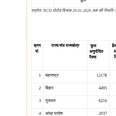
स्त्रोत
: NCD
पोर्टल दिनांक
20.01.2026
तक की स्थिति।
क्रम
राज्य
/
संघ राज्यक्षेत्र
ईआ
कुल
सं.
ऑ
अनुमोदित
क
पैक्‍स
1
महाराष्ट्र
12178
2
बिहार
4495
3
गुजरात
6216
4
आंध्र प्रदेश
2037