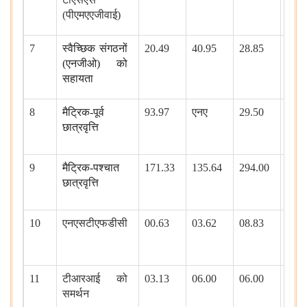
(पीएमएएजीवाई)
7
स्वैच्छिक संगठनों
20.49
40.95
28.85
25.8
(एनजीओ) को
(31.
सहायता
8
मैट्रिक-पूर्व
93.97
एनए
29.50
43.5
छात्रवृत्ति
(31.
9
मैट्रिक-पश्चात
171.33
135.64
294.00
407.
छात्रवृत्ति
(31.
10
एनएसटीएफडीसी
00.63
03.62
08.83
.07
(31.
11
टीआरआई को
03.13
06.00
06.00
9.22
समर्थन
(31.