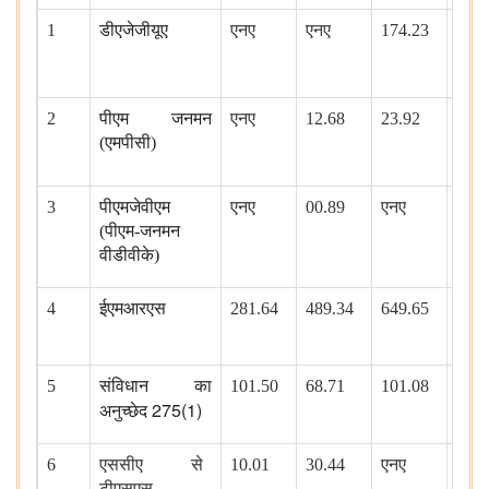
1
डीएजेजीयूए
एनए
एनए
174.23
12.5
(21.
2
पीएम जनमन
एनए
12.68
23.92
1.45
(एमपीसी)
(31.
3
पीएमजेवीएम
एनए
00.89
एनए
0 .4
(पीएम-जनमन
वीडीवीके)
4
ईएमआरएस
281.64
489.34
649.65
519.
(22.
5
संविधान का
101.50
68.71
101.08
109.
275(1)
(21.
अनुच्छेद
6
एससीए से
10.01
30.44
एनए
एनए
टीएसएस