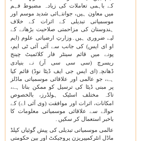
کے باہمی تعاملات کی زیادہ مضبوط فہم
میں معاون ہیں، جوانتہائی شدید موسم اور
موسمیاتی تبدیلی کے اثرات کے خلاف
ہندوستان کی مزاحمتی صلاحیت بڑھانے کے
لیے ضروری ہیں۔وزارتِ ارضیاتی علوم
(ایم
او ای ایس)
کی جانب سے آئی آئی ٹی ایم،
پونے میں قائم سینٹر فار کلائمیٹ چینج
ریسرچ
(سی سی سی آر)
نے بنیادی
ڈھانچہ(ای ایس جی ایف
ڈیٹا نوڈ) قائم کیا
ہے، جو عالمی اور علاقائی موسمیاتی ماڈلز
پر مبنی ڈیٹا کی ترسیل کو ممکن بناتا ہے،
تاکہ مختلف اسٹیک ہولڈرز، بالخصوص
امکانات، اثرات اور موافقت
(وی آئی اے) کے
حوالے سے علاقائی موسمیاتی معلومات کا
باخبر استعمال کر سکیں۔
عالمی موسمیاتی تبدیلی کی پیش گوئیاں کپلڈ
ماڈل انٹرکمپیریزن پروجیکٹ اور بین حکومتی