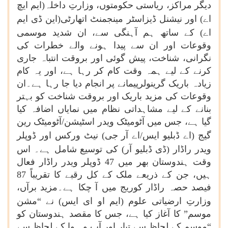
دیگر مراکز، ریاستی حکومتوں، وزارتِ داخلہ(ایم ایچ
اے)
اور نیشنل ڈیزاسٹر مینجمنٹ اتھارٹی(این ڈی ایم
اے)
کے ساتھ ہم آہنگی سے، ان شدید موسمی
وقوعات اور ان سے پیدا ہونے والے خطرات کی
نگرانی، شناخت، پیش گوئی اور بروقت انتباہ جاری
کرنے کے لیے ہمہ وقت کام کر رہا ہے، اور یہ کام
زیادہ باریک گرینولرپیمانے پر انجام دیا جا رہا ہے۔ان
وقوعات کی مزید باریک اور بروقت شناخت کو بہتر
بنانے کے لیے مشاہداتی نظام میں نمایاں اضافہ کیا
گیا ہے، جس میں آٹومیٹک ویدر اسٹیشن/آٹومیٹک رین
گیج
(اے ڈبلیو ایس/اے آر جی)
نیٹ ورکس اور ڈوپلر
ویدر راڈار (ڈی ڈبلیو آر)
کی توسیع شامل ہے۔ اس
وقت ہندوستان بھر میں 47 ڈوپلر ویدر راڈار فعال
ہیں، جن کے ذریعے ملک کے کل رقبے کا تقریباً 87
فیصد حصہ راڈار کوریج میں آ چکا ہے۔مزید برآں،
وزارتِ ارضیاتی علوم
(ایم او ای ایس)
نے “مشن
موسم” کا آغاز کیا ہے، جس کا مقصد ہندوستان کو
“موسم کے لحاظ سے تیار اور آب و ہوا کے لحاظ سے