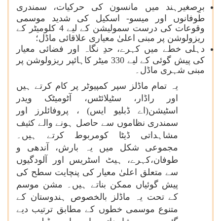
برِصغیرہند میں مانسون کی حرکیات، سمندری
طوفانوں اور میسو- اسکیل کی شدید موسمی
وقوعات کی درست سمولیشن کے لیے 4 کلومیٹر کے
ریزولوشن پر مبنی اعلیٰ معیاری علاقائی ماڈل؛
دہلی خطے میں کہرے، حدِ نگاہ اور فضائی معیار
کی پیش گوئی کے لیے 330 میٹر کاہائپر ریزولوشن پر
مبنی شہری ماڈل۔
یہ تمام ماڈلز سپر کمپیوٹر پر کام کرتے ہیں
اور راڈار، سٹیلائٹس، آٹومیٹک ویدر
اسٹیشن(اے ڈبلیو ایس) ، پروفائلرز اور
سمندری نظاموں سے حاصل ہونے والے کثیف
مشاہداتی ڈیٹا کومربوط کرتے ہیں۔
مجموعی شکل میں یہ بارش، آندھی و
طوفان،کہرے، ہیٹ اسٹریس اور آلودگیوں
سے متعلق اعلیٰ معیار کی پنچایت سطح کی
پیش گوئیاں ممکن بناتے ہیں۔ مشن موسم
کے تحت یہ ماڈلز بالخصوص ہندوستان کے
متنوع موسمی خطوں کے مطابق ترتیب دیے