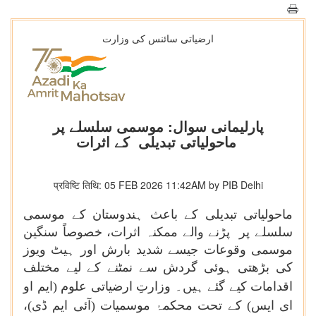
ارضیاتی سائنس کی وزارت
پارلیمانی سوال: موسمی سلسلے پر
ماحولیاتی تبدیلی کے اثرات
प्रविष्टि तिथि: 05 FEB 2026 11:42AM by PIB Delhi
ماحولیاتی تبدیلی کے باعث ہندوستان کے موسمی
سلسلے پر پڑنے والے ممکنہ اثرات، خصوصاً سنگین
موسمی وقوعات جیسے شدید بارش اور ہیٹ ویوز
کی بڑھتی ہوئی گردش سے نمٹنے کے لیے مختلف
اقدامات کیے گئے ہیں۔ وزارتِ ارضیاتی علوم
(ایم او
ای ایس)
کے تحت محکمۂ موسمیات
(آئی ایم ڈی)،