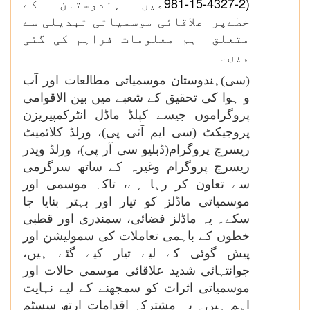
981-15-4327-2)
میں ہندوستان کے
خطےپر علاقائی موسمیاتی تبدیلی سے
متعلق اہم معلومات فراہم کی گئی
ہیں۔
(سی)ہندوستان موسمیاتی مطالعات اور آب
و ہوا کی تحقیق کے شعبے میں بین الاقوامی
پروگراموں جیسے کپلڈ ماڈل انٹرکمپیریزن
پروجیکٹ (سی ایم آئی پی)، ورلڈ کلائمیٹ
ریسرچ پروگرام(ڈبلیو سی آر پی)، ورلڈ ویدر
ریسرچ پروگرام وغیرہ کے ساتھ سرگرمی
سے تعاون کر رہا ہے، تاکہ موسمی اور
موسمیاتی ماڈلز کو تیار اور بہتر بنایا جا
سکے۔ یہ ماڈلز فضائی، سمندری اور قطبی
خطوں کے باہمی تعاملات کی سمولیشن اور
پیش گوئی کے لیے تیار کیے گئے ہیں،
جوانتہائی شدید علاقائی موسمی حالات اور
موسمیاتی اثرات کو سمجھنے کے لیے نہایت
اہم ہیں۔ یہ مشترکہ اقدامات ارتھ سسٹم