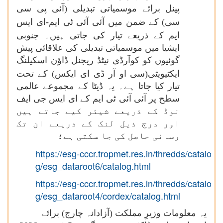
پینل برائے موسمیاتی تبدیلی
(آئی پی سی
سی)
کے ضمن میں آئی آئی ٹی ایم-ای ایس
ایم
کے ذریعے تیار کی جاتی ہیں۔ جنوبی
ایشیا میں موسمیاتی تبدیلی کی علاقائی پیش
گوئیوں کو کوآرڈی نیٹڈ ریجنل ڈاؤن اسکیلنگ
ایکٹیویٹی(سی او آر ڈی ای ایکس)
کے تحت
تیار کیا جاتا ہے۔ یہ ڈیٹا کے مجموعے عالمی
سطح پر آئی آئی ٹی ایم کے ای ایس جی ایف
نوڈ کے ذریعے شیئر کیے جاتے ہیں
اور درج ذیل لنک کے ذریعے ان تک
رسائی حاصل کی جا سکتی ہے؛
https://esg-cccr.tropmet.res.in/thredds/catalo
g/esg_dataroot6/catalog.html
https://esg-cccr.tropmet.res.in/thredds/catalo
g/esg_dataroot4/cordex/catalog.html
یہ معلومات وزیرِ مملکت (آزادانہ چارج) برائے