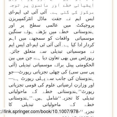
ایشیائی خطے اور مانسون پر توجہ
مرکوز کی گئی ہے۔
آئی آئی ٹی ایم-ای
ایس ایم نے جفت ماڈل انٹرکمپیریزن
پروجیکٹ میں عالمی سطح پر اور
ہندوستانی خطے میں بڑھتے ہوئے سنگین
موسمیاتی واقعات کو سمجھنے میں اہم
کردار ادا کیا ہے۔آئی آئی ٹی ایم-ای ایس ایم
نے موسمیاتی تبدیلی سے متعلق جائزہ
رپورٹس میں بھی تعاون دیا ہے، جن میں بین
الحکومتی پینل برائے موسمیاتی تبدیلی
(آئی
پی سی سی)
کی چھٹی تجزیاتی رپورٹ—جو
ہندوستان کی جانب سے پہلی رپورٹ ہے—
اور وزارتِ ارضیاتی علوم کی قومی تجزیاتی
رپورٹ’’ہندوستانی خطے کے ماحولیاتی
تبدیلی کا تجزیہ‘‘شامل ہیں۔’’ہندوستانی
خطے کے ماحولیاتی تبدیلی کا
s://link.springer.com/book/10.1007/978-
تجزیہ‘‘