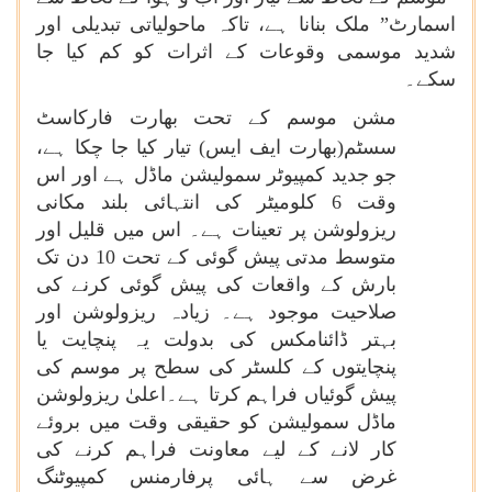
اسمارٹ” ملک بنانا ہے، تاکہ ماحولیاتی تبدیلی اور
شدید موسمی وقوعات کے اثرات کو کم کیا جا
سکے۔
مشن موسم کے تحت بھارت فارکاسٹ
سسٹم(بھارت ایف ایس)
تیار کیا جا چکا ہے،
جو جدید کمپیوٹر سمولیشن ماڈل ہے اور اس
وقت 6 کلومیٹر کی انتہائی بلند مکانی
ریزولوشن پر تعینات ہے۔ اس میں قلیل اور
متوسط مدتی پیش گوئی کے تحت 10 دن تک
بارش کے واقعات کی پیش گوئی کرنے کی
صلاحیت موجود ہے۔ زیادہ ریزولوشن اور
بہتر ڈائنامکس کی بدولت یہ پنچایت یا
پنچایتوں کے کلسٹر کی سطح پر موسم کی
پیش گوئیاں فراہم کرتا ہے۔اعلیٰ ریزولوشن
ماڈل سمولیشن کو حقیقی وقت میں بروئے
کار لانے کے لیے معاونت فراہم کرنے کی
غرض سے ہائی پرفارمنس کمپیوٹنگ