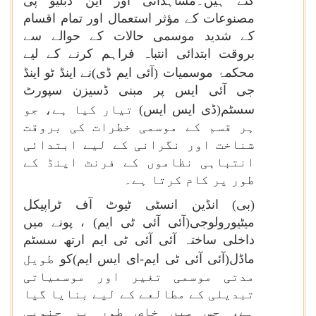
گئے ہیں۔مشاہداتی اور این ڈبلیو پی
مصنوعات کے مؤثر استعمال اور تمام اقسام
کے شدید موسمی حالات کے حوالے سے
بروقت ابتدائی انتباہ فراہم کرنے کے لیے
محکمۂ موسمیات
(آئی ایم ڈی)نے اینڈ ٹو اینڈ
جی آئی ایس پر مبنی ڈسیزن سپورٹ
سسٹم(ڈی ایس ایس)
تیار کیا ہے، جو
ہر قسم کے موسمی خطرات کی بروقت
شناخت اور نگرانی کے لیے ابتدائی
انتباہی نظاموں کے فرنٹ اینڈ کے
طور پر کام کرتا ہے۔
(بی) انڈین انسٹی ٹیوٹ آف ٹراپیکل
میٹیورولوجی(آئی آئی ٹی ایم) ، پونے میں
داخلی ساختہ آئی آئی ٹی ایم ارتھ سسٹم
ماڈل(آئی آئی ٹی ایم-ای ایس ایم)کو
طویل
مدتی موسمی تغیر اور موسمیاتی
تبدیلی کے مطالعے کے لیے بنایا گیا
ہے، جس میں خاص طور پر جنوبی