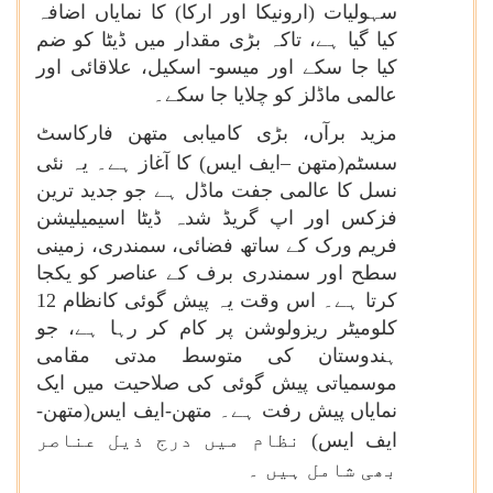
سہولیات (ارونیکا اور ارکا) کا نمایاں اضافہ
کیا گیا ہے، تاکہ بڑی مقدار میں ڈیٹا کو ضم
کیا جا سکے اور میسو- اسکیل، علاقائی اور
عالمی ماڈلز کو چلایا جا سکے۔
مزید برآں، بڑی کامیابی متھن فارکاسٹ
سسٹم(متھن –ایف ایس)
کا آغاز ہے۔ یہ نئی
نسل کا عالمی جفت ماڈل ہے جو جدید ترین
فزکس اور اپ گریڈ شدہ ڈیٹا اسیمیلیشن
فریم ورک کے ساتھ فضائی، سمندری، زمینی
سطح اور سمندری برف کے عناصر کو یکجا
کرتا ہے۔ اس وقت یہ پیش گوئی کانظام 12
کلومیٹر ریزولوشن پر کام کر رہا ہے، جو
ہندوستان کی متوسط مدتی مقامی
موسمیاتی پیش گوئی کی صلاحیت میں ایک
نمایاں پیش رفت ہے۔ متھن-ایف ایس(متھن-
ایف ایس)
نظام میں درج ذیل عناصر
بھی شامل ہیں
۔