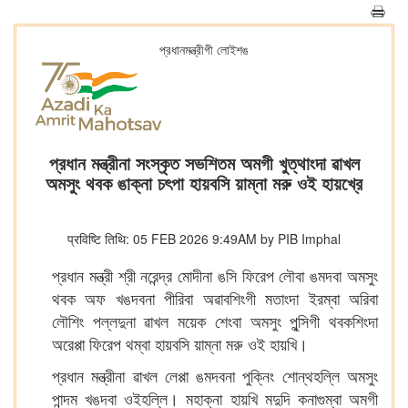
প্রধানমন্ত্রীগী লোইশঙ
প্রধান মন্ত্রীনা সংস্কৃত সভশিতম অমগী খুত্থাংদা ৱাখল
অমসুং থবক ঙাক্না চৎপা হায়বসি য়াম্না মরু ওই হায়খ্রে
प्रविष्टि तिथि: 05 FEB 2026 9:49AM by PIB Imphal
প্রধান মন্ত্রী শ্রী নরেন্দ্র মোদীনা ঙসি ফিরেপ লৌবা ঙমদবা অমসুং
থবক অফ খঙদবনা পীরিবা অৱাবশিংগী মতাংদা ইরম্বা অরিবা
লৌশিং পল্লদুনা ৱাখল ময়েক শেংবা অমসুং পুন্সিগী থবকশিংদা
অরেপ্পা ফিরেপ থম্বা হায়বসি য়াম্না মরু ওই হায়খি।
প্রধান মন্ত্রীনা ৱাখল লেপ্পা ঙমদবনা পুক্নিং শোন্থহল্লি অমসুং
পান্দম খঙদবা ওইহল্লি। মহাক্না হায়খি মদুদি কনাগুম্বা অমগী