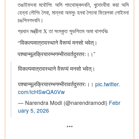
তঙাইফদবা মথৌশিং অসি পাংথোক্কদবনি, খুদোংথীবা কয়া অসি
হেন্না লৌশিং লৈবা, মান্নবা অমসুং হনবা লৈতবা ফিরেপকা লোইননা
চঙশিনগদবনি।
প্রধান মন্ত্রীনা X তা সংস্কৃত সুভশিতম অমা থাগৎখিঃ
“
विकल्पमात्रावस्थाने
वैरूप्यं
मनसो
भवेत्
।
”
पश्चान्मूलक्रियारम्भगम्भीरावर्तदुस्तरः
।।
विकल्पमात्रावस्थाने वैरूप्यं मनसो भवेत्।
पश्चान्मूलक्रियारम्भगम्भीरावर्तदुस्तरः।।
pic.twitter.
com/icHSwQA0Vw
— Narendra Modi (@narendramodi)
Febr
uary 5, 2026
***